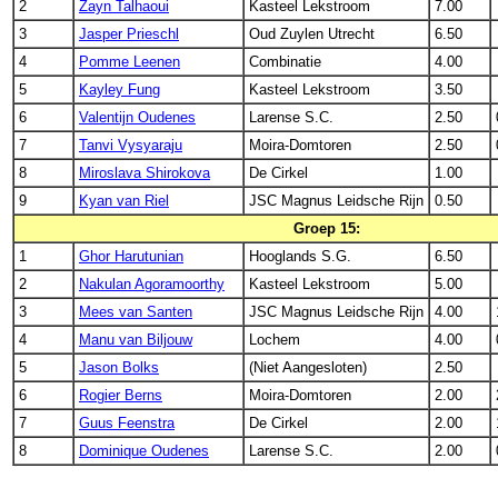
2
Zayn Talhaoui
Kasteel Lekstroom
7.00
3
Jasper Prieschl
Oud Zuylen Utrecht
6.50
4
Pomme Leenen
Combinatie
4.00
5
Kayley Fung
Kasteel Lekstroom
3.50
6
Valentijn Oudenes
Larense S.C.
2.50
7
Tanvi Vysyaraju
Moira-Domtoren
2.50
8
Miroslava Shirokova
De Cirkel
1.00
9
Kyan van Riel
JSC Magnus Leidsche Rijn
0.50
Groep 15:
1
Ghor Harutunian
Hooglands S.G.
6.50
2
Nakulan Agoramoorthy
Kasteel Lekstroom
5.00
3
Mees van Santen
JSC Magnus Leidsche Rijn
4.00
4
Manu van Biljouw
Lochem
4.00
5
Jason Bolks
(Niet Aangesloten)
2.50
6
Rogier Berns
Moira-Domtoren
2.00
7
Guus Feenstra
De Cirkel
2.00
8
Dominique Oudenes
Larense S.C.
2.00