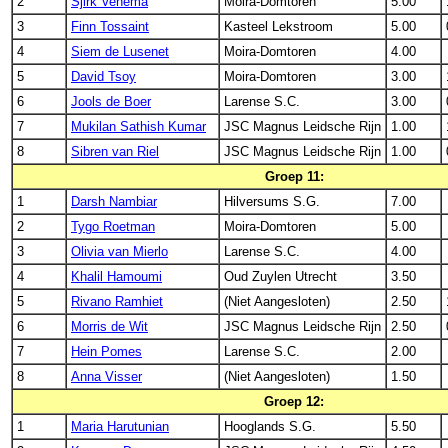
2
Sjirk Venema
Moira-Domtoren
5.00
3
Finn Tossaint
Kasteel Lekstroom
5.00
4
Siem de Lusenet
Moira-Domtoren
4.00
5
David Tsoy
Moira-Domtoren
3.00
6
Jools de Boer
Larense S.C.
3.00
7
Mukilan Sathish Kumar
JSC Magnus Leidsche Rijn
1.00
8
Sibren van Riel
JSC Magnus Leidsche Rijn
1.00
Groep 11:
1
Darsh Nambiar
Hilversums S.G.
7.00
2
Tygo Roetman
Moira-Domtoren
5.00
3
Olivia van Mierlo
Larense S.C.
4.00
4
Khalil Hamoumi
Oud Zuylen Utrecht
3.50
5
Rivano Ramhiet
(Niet Aangesloten)
2.50
6
Morris de Wit
JSC Magnus Leidsche Rijn
2.50
7
Hein Pomes
Larense S.C.
2.00
8
Anna Visser
(Niet Aangesloten)
1.50
Groep 12:
1
Maria Harutunian
Hooglands S.G.
5.50