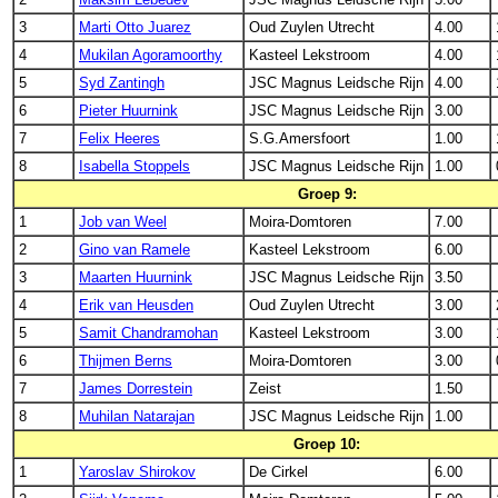
3
Marti Otto Juarez
Oud Zuylen Utrecht
4.00
4
Mukilan Agoramoorthy
Kasteel Lekstroom
4.00
5
Syd Zantingh
JSC Magnus Leidsche Rijn
4.00
6
Pieter Huurnink
JSC Magnus Leidsche Rijn
3.00
7
Felix Heeres
S.G.Amersfoort
1.00
8
Isabella Stoppels
JSC Magnus Leidsche Rijn
1.00
Groep 9:
1
Job van Weel
Moira-Domtoren
7.00
2
Gino van Ramele
Kasteel Lekstroom
6.00
3
Maarten Huurnink
JSC Magnus Leidsche Rijn
3.50
4
Erik van Heusden
Oud Zuylen Utrecht
3.00
5
Samit Chandramohan
Kasteel Lekstroom
3.00
6
Thijmen Berns
Moira-Domtoren
3.00
7
James Dorrestein
Zeist
1.50
8
Muhilan Natarajan
JSC Magnus Leidsche Rijn
1.00
Groep 10:
1
Yaroslav Shirokov
De Cirkel
6.00