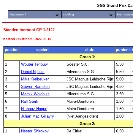
SGS Grand Prix Da
klassement
indeling
toernooist
Standen toernooi GP 1-2122
Kasteel Lekstroom, 2022-05-15
positie:
speler:
club:
punten:
Groep 1:
1
Wouter Terlouw
Soester S.C.
5.50
2
Daniel Nijhuis
Hilversums S.G.
5.50
3
Mika Kleibeuker
JSC Magnus Leidsche Rijn
5.00
4
Steven Ramdien
JSC Magnus Leidsche Rijn
4.50
5
Marnik Woldhuis
Hilversums S.G.
3.50
6
Ralf Sterk
Moira-Domtoren
1.50
7
Nishaaz Haque
Moira-Domtoren
1.50
8
Julian Mac Gillavry
(Niet Aangesloten)
1.00
Groep 2:
1
Nestor Shirokov
De Cirkel
6.50