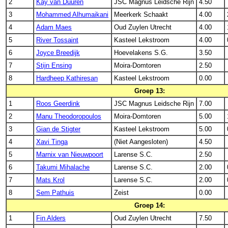
2
Kay van Duuren
JSC Magnus Leidsche Rijn
4.50
3
Mohammed Alhumaikani
Meerkerk Schaakt
4.00
4
Adam Maes
Oud Zuylen Utrecht
4.00
5
River Tossaint
Kasteel Lekstroom
4.00
6
Joyce Breedijk
Hoevelakens S.G.
3.50
7
Stijn Ensing
Moira-Domtoren
2.50
8
Hardheep Kathiresan
Kasteel Lekstroom
0.00
Groep 13:
1
Roos Geerdink
JSC Magnus Leidsche Rijn
7.00
2
Manu Theodoropoulos
Moira-Domtoren
5.00
3
Gian de Stigter
Kasteel Lekstroom
5.00
4
Xavi Tinga
(Niet Aangesloten)
4.50
5
Marnix van Nieuwpoort
Larense S.C.
2.50
6
Takumi Mihalache
Larense S.C.
2.00
7
Mats Krol
Larense S.C.
2.00
8
Sem Pathuis
Zeist
0.00
Groep 14:
1
Fin Alders
Oud Zuylen Utrecht
7.50