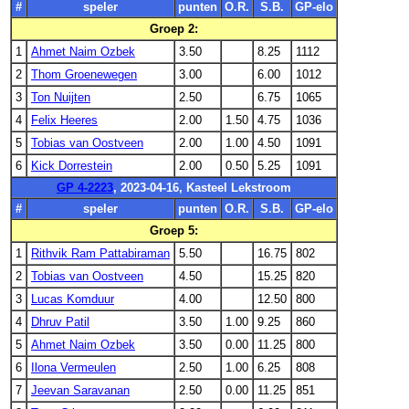
#
speler
punten
O.R.
S.B.
GP-elo
Groep 2:
1
Ahmet Naim Ozbek
3.50
8.25
1112
2
Thom Groenewegen
3.00
6.00
1012
3
Ton Nuijten
2.50
6.75
1065
4
Felix Heeres
2.00
1.50
4.75
1036
5
Tobias van Oostveen
2.00
1.00
4.50
1091
6
Kick Dorrestein
2.00
0.50
5.25
1091
GP 4-2223
, 2023-04-16, Kasteel Lekstroom
#
speler
punten
O.R.
S.B.
GP-elo
Groep 5:
1
Rithvik Ram Pattabiraman
5.50
16.75
802
2
Tobias van Oostveen
4.50
15.25
820
3
Lucas Komduur
4.00
12.50
800
4
Dhruv Patil
3.50
1.00
9.25
860
5
Ahmet Naim Ozbek
3.50
0.00
11.25
800
6
Ilona Vermeulen
2.50
1.00
6.25
808
7
Jeevan Saravanan
2.50
0.00
11.25
851