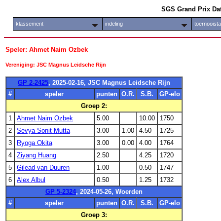
SGS Grand Prix Da
klassement
indeling
toernooist
Speler: Ahmet Naim Ozbek
Vereniging: JSC Magnus Leidsche Rijn
GP 2-2425
, 2025-02-16, JSC Magnus Leidsche Rijn
#
speler
punten
O.R.
S.B.
GP-elo
Groep 2:
1
Ahmet Naim Ozbek
5.00
10.00
1750
2
Sevya Sonit Mutta
3.00
1.00
4.50
1725
3
Ryoga Okita
3.00
0.00
4.00
1764
4
Ziyang Huang
2.50
4.25
1720
5
Gilead van Duuren
1.00
0.50
1747
6
Alex Albul
0.50
1.25
1732
GP 5-2324
, 2024-05-26, Woerden
#
speler
punten
O.R.
S.B.
GP-elo
Groep 3: