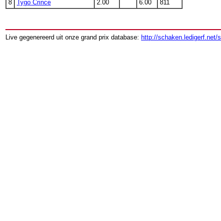
8
Tygo Crince
2.00
6.00
811
Live gegenereerd uit onze grand prix database:
http://schaken.ledigerf.net/