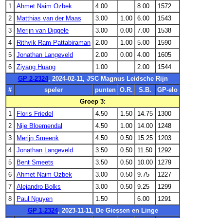
1
Ahmet Naim Ozbek
4.00
8.00
1572
2
Matthias van der Maas
3.00
1.00
6.00
1543
3
Merijn van Diggele
3.00
0.00
7.00
1538
4
Rithvik Ram Pattabiraman
2.00
1.00
5.00
1590
5
Jonathan Langeveld
2.00
0.00
4.00
1605
6
Ziyang Huang
1.00
2.00
1544
GP 2-2324
, 2024-02-11, JSC Magnus Leidsche Rijn
#
speler
punten
O.R.
S.B.
GP-elo
Groep 3:
1
Floris Friedel
4.50
1.50
14.75
1300
2
Nije Bloemendal
4.50
1.00
14.00
1248
3
Merijn Smeenk
4.50
0.50
15.25
1203
4
Jonathan Langeveld
3.50
0.50
11.50
1292
5
Bent Smeets
3.50
0.50
10.00
1279
6
Ahmet Naim Ozbek
3.00
0.50
9.75
1227
7
Alejandro Bolks
3.00
0.50
9.25
1299
8
Paul Nguyen
1.50
6.00
1291
GP 1-2324
, 2023-11-11, De Giessen en Linge