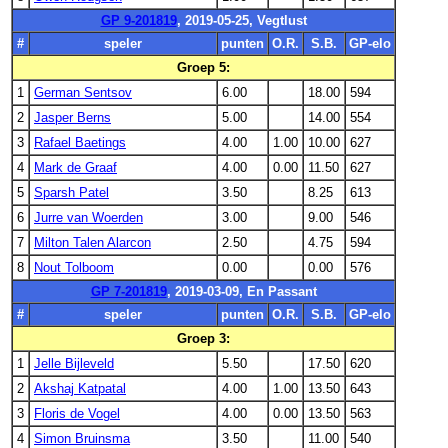
GP 9-201819
, 2019-05-25, Vegtlust
#
speler
punten
O.R.
S.B.
GP-elo
Groep 5:
1
German Sentsov
6.00
18.00
594
2
Jasper Berns
5.00
14.00
554
3
Rafael Baetings
4.00
1.00
10.00
627
4
Mark de Graaf
4.00
0.00
11.50
627
5
Sparsh Patel
3.50
8.25
613
6
Jurre van Woerden
3.00
9.00
546
7
Milton Talen Alarcon
2.50
4.75
594
8
Nout Tolboom
0.00
0.00
576
GP 7-201819
, 2019-03-09, En Passant
#
speler
punten
O.R.
S.B.
GP-elo
Groep 3:
1
Jelle Bijleveld
5.50
17.50
620
2
Akshaj Katpatal
4.00
1.00
13.50
643
3
Floris de Vogel
4.00
0.00
13.50
563
4
Simon Bruinsma
3.50
11.00
540