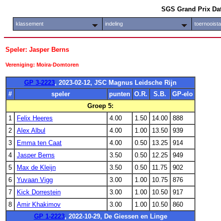
SGS Grand Prix Da
klassement
indeling
toernooist
Speler: Jasper Berns
Vereniging: Moira-Domtoren
GP 3-2223
, 2023-02-12, JSC Magnus Leidsche Rijn
#
speler
punten
O.R.
S.B.
GP-elo
Groep 5:
1
Felix Heeres
4.00
1.50
14.00
888
2
Alex Albul
4.00
1.00
13.50
939
3
Emma ten Caat
4.00
0.50
13.25
914
4
Jasper Berns
3.50
0.50
12.25
949
5
Max de Kleijn
3.50
0.50
11.75
902
6
Yuvaan Vigg
3.00
1.00
10.75
876
7
Kick Dorrestein
3.00
1.00
10.50
917
8
Amir Khakimov
3.00
1.00
10.50
860
GP 1-2223
, 2022-10-29, De Giessen en Linge