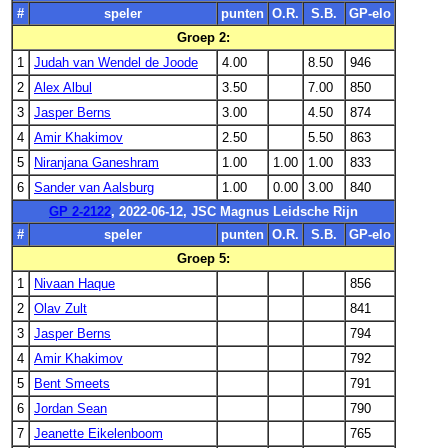
#
speler
punten
O.R.
S.B.
GP-elo
Groep 2:
1
Judah van Wendel de Joode
4.00
8.50
946
2
Alex Albul
3.50
7.00
850
3
Jasper Berns
3.00
4.50
874
4
Amir Khakimov
2.50
5.50
863
5
Niranjana Ganeshram
1.00
1.00
1.00
833
6
Sander van Aalsburg
1.00
0.00
3.00
840
GP 2-2122
, 2022-06-12, JSC Magnus Leidsche Rijn
#
speler
punten
O.R.
S.B.
GP-elo
Groep 5:
1
Nivaan Haque
856
2
Olav Zult
841
3
Jasper Berns
794
4
Amir Khakimov
792
5
Bent Smeets
791
6
Jordan Sean
790
7
Jeanette Eikelenboom
765