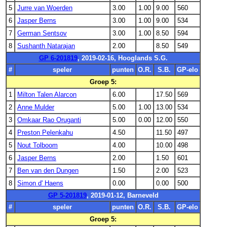
5
Jurre van Woerden
3.00
1.00
9.00
560
6
Jasper Berns
3.00
1.00
9.00
534
7
German Sentsov
3.00
1.00
8.50
594
8
Sushanth Natarajan
2.00
8.50
549
GP 6-201819
, 2019-02-16, Hooglands S.G.
#
speler
punten
O.R.
S.B.
GP-elo
Groep 5:
1
Milton Talen Alarcon
6.00
17.50
569
2
Anne Mulder
5.00
1.00
13.00
534
3
Omkaar Rao Oruganti
5.00
0.00
12.00
550
4
Preston Pelenkahu
4.50
11.50
497
5
Nout Tolboom
4.00
10.00
498
6
Jasper Berns
2.00
1.50
601
7
Ben van den Dungen
1.50
2.00
523
8
Simon d' Haens
0.00
0.00
500
GP 5-201819
, 2019-01-12, Barneveld
#
speler
punten
O.R.
S.B.
GP-elo
Groep 5: