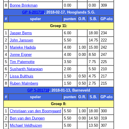
8
Bonne Brinkman
0.00
0.00
309
GP 6-201718
, 2018-02-17, Hooglands S.G.
#
speler
punten
O.R.
S.B.
GP-elo
Groep 11:
1
Jasper Berns
6.00
18.00
234
2
John Janssen
5.50
14.75
222
3
Marieke Hadida
4.00
1.00
15.00
242
4
Jonne Eigner
4.00
0.00
8.50
247
5
Tim Paternotte
3.50
7.75
225
6
Sushanth Natarajan
2.00
5.50
210
7
Lissa Bulthuis
1.50
0.50
4.75
217
8
Ruben Malmberg
1.50
0.50
2.75
215
GP 5-201718
, 2018-01-13, Barneveld
#
speler
punten
O.R.
S.B.
GP-elo
Groep 8:
1
Christiaan van den Boomgaard
5.50
1.00
18.00
300
2
Ben van den Dungen
5.50
0.00
14.50
319
3
Michael Veldhuizen
5.00
13.50
307