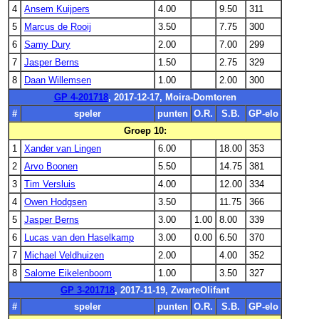
4
Ansem Kuijpers
4.00
9.50
311
5
Marcus de Rooij
3.50
7.75
300
6
Samy Dury
2.00
7.00
299
7
Jasper Berns
1.50
2.75
329
8
Daan Willemsen
1.00
2.00
300
GP 4-201718
, 2017-12-17, Moira-Domtoren
#
speler
punten
O.R.
S.B.
GP-elo
Groep 10:
1
Xander van Lingen
6.00
18.00
353
2
Arvo Boonen
5.50
14.75
381
3
Tim Versluis
4.00
12.00
334
4
Owen Hodgsen
3.50
11.75
366
5
Jasper Berns
3.00
1.00
8.00
339
6
Lucas van den Haselkamp
3.00
0.00
6.50
370
7
Michael Veldhuizen
2.00
4.00
352
8
Salome Eikelenboom
1.00
3.50
327
GP 3-201718
, 2017-11-19, ZwarteOlifant
#
speler
punten
O.R.
S.B.
GP-elo