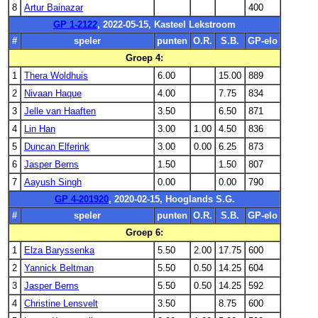
8
Artur Bainazar
400
GP 1-2122
, 2022-05-15, Kasteel Lekstroom
#
speler
punten
O.R.
S.B.
GP-elo
Groep 4:
1
Thera Woldhuis
6.00
15.00
889
2
Nivaan Haque
4.00
7.75
834
3
Jelle van Haaften
3.50
6.50
871
4
Lin Han
3.00
1.00
4.50
836
5
Duncan Elferink
3.00
0.00
6.25
873
6
Jasper Berns
1.50
1.50
807
7
Aayush Singh
0.00
0.00
790
GP 4-201920
, 2020-02-15, Hooglands S.G.
#
speler
punten
O.R.
S.B.
GP-elo
Groep 6:
1
Elza Baryssenka
5.50
2.00
17.75
600
2
Yannick Beltman
5.50
0.50
14.25
604
3
Jasper Berns
5.50
0.50
14.25
592
4
Christine Lensvelt
3.50
8.75
600