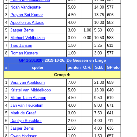
2
Noah Vandeputte
5.00
14.00
577
3
Prayan Sai Kumar
4.50
13.75
606
4
Appollonius Attasio
4.00
10.00
582
5
Jasper Berns
3.00
1.00
5.50
600
6
Michael Veldhuizen
3.00
0.00
10.50
588
7
Ties Jansen
1.50
3.25
611
8
Roman Kusters
1.00
3.00
577
GP 1-201920
, 2019-10-26, De Giessen en Linge
#
speler
punten
O.R.
S.B.
GP-elo
Groep 4:
1
Vera van Apeldoorn
7.00
21.00
659
2
Kristel van Middelkoop
5.00
13.00
640
3
Milton Talen Alarcon
4.50
9.50
619
4
Jan van Heukelum
4.00
9.00
671
5
Mark de Graaf
3.00
7.50
641
6
Danilyo Boschker
2.00
4.00
711
7
Jasper Berns
1.50
4.00
636
8
Owen Hodgsen
1.00
1.50
657