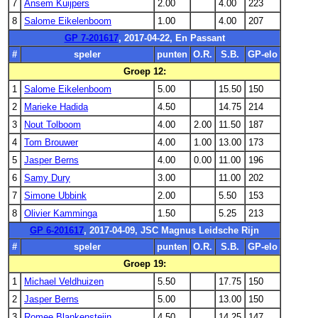
7
Ansem Kuijpers
2.00
4.00
223
8
Salome Eikelenboom
1.00
4.00
207
GP 7-201617
, 2017-04-22, En Passant
#
speler
punten
O.R.
S.B.
GP-elo
Groep 12:
1
Salome Eikelenboom
5.00
15.50
150
2
Marieke Hadida
4.50
14.75
214
3
Nout Tolboom
4.00
2.00
11.50
187
4
Tom Brouwer
4.00
1.00
13.00
173
5
Jasper Berns
4.00
0.00
11.00
196
6
Samy Dury
3.00
11.00
202
7
Simone Ubbink
2.00
5.50
153
8
Olivier Kamminga
1.50
5.25
213
GP 6-201617
, 2017-04-09, JSC Magnus Leidsche Rijn
#
speler
punten
O.R.
S.B.
GP-elo
Groep 19:
1
Michael Veldhuizen
5.50
17.75
150
2
Jasper Berns
5.00
13.00
150
3
Romee Blankensteijn
4.50
14.25
147