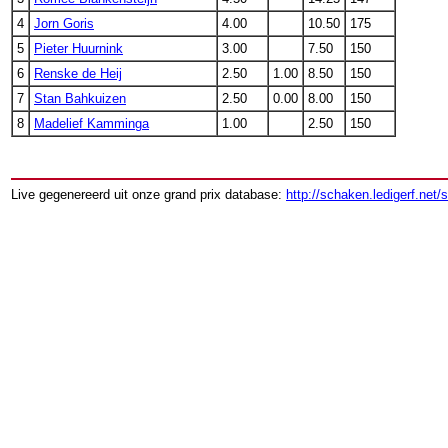
4
Jorn Goris
4.00
10.50
175
5
Pieter Huurnink
3.00
7.50
150
6
Renske de Heij
2.50
1.00
8.50
150
7
Stan Bahkuizen
2.50
0.00
8.00
150
8
Madelief Kamminga
1.00
2.50
150
Live gegenereerd uit onze grand prix database:
http://schaken.ledigerf.net/