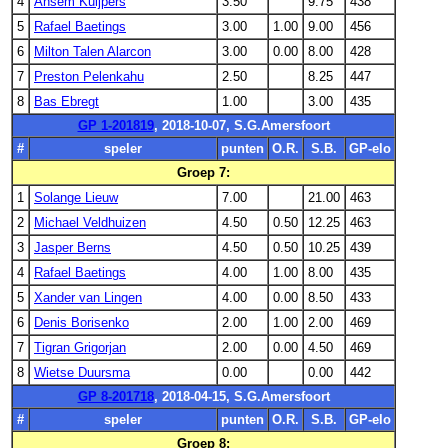
4
Ansem Kuijpers
3.50
9.75
438
5
Rafael Baetings
3.00
1.00
9.00
456
6
Milton Talen Alarcon
3.00
0.00
8.00
428
7
Preston Pelenkahu
2.50
8.25
447
8
Bas Ebregt
1.00
3.00
435
GP 1-201819
, 2018-10-07, S.G.Amersfoort
#
speler
punten
O.R.
S.B.
GP-elo
Groep 7:
1
Solange Lieuw
7.00
21.00
463
2
Michael Veldhuizen
4.50
0.50
12.25
463
3
Jasper Berns
4.50
0.50
10.25
439
4
Rafael Baetings
4.00
1.00
8.00
435
5
Xander van Lingen
4.00
0.00
8.50
433
6
Denis Borisenko
2.00
1.00
2.00
469
7
Tigran Grigorjan
2.00
0.00
4.50
469
8
Wietse Duursma
0.00
0.00
442
GP 8-201718
, 2018-04-15, S.G.Amersfoort
#
speler
punten
O.R.
S.B.
GP-elo
Groep 8: