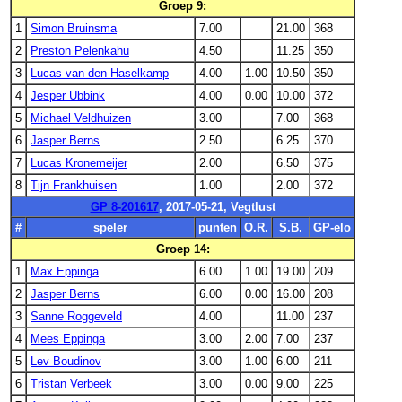
Groep 9:
1
Simon Bruinsma
7.00
21.00
368
2
Preston Pelenkahu
4.50
11.25
350
3
Lucas van den Haselkamp
4.00
1.00
10.50
350
4
Jesper Ubbink
4.00
0.00
10.00
372
5
Michael Veldhuizen
3.00
7.00
368
6
Jasper Berns
2.50
6.25
370
7
Lucas Kronemeijer
2.00
6.50
375
8
Tijn Frankhuisen
1.00
2.00
372
GP 8-201617
, 2017-05-21, Vegtlust
#
speler
punten
O.R.
S.B.
GP-elo
Groep 14:
1
Max Eppinga
6.00
1.00
19.00
209
2
Jasper Berns
6.00
0.00
16.00
208
3
Sanne Roggeveld
4.00
11.00
237
4
Mees Eppinga
3.00
2.00
7.00
237
5
Lev Boudinov
3.00
1.00
6.00
211
6
Tristan Verbeek
3.00
0.00
9.00
225