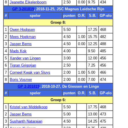
8
Jeanette Eikelenboom
2.50
0.00
9.75
434
GP 3-201819
, 2018-11-25, JSC Magnus Leidsche Rijn
#
speler
punten
O.R.
S.B.
GP-elo
Groep 8:
1
Owen Hodgsen
5.50
17.25
468
2
Mees Hoekman
4.50
1.00
15.75
482
3
Jasper Berns
4.50
0.00
12.25
488
4
Mads Kok
4.00
9.50
485
5
Xander van Lingen
3.00
12.00
456
6
Tigran Grigorjan
2.50
7.25
456
7
Corneel Kwak van Sluys
2.00
1.00
5.00
466
8
Boris Vosmer
2.00
0.00
7.00
474
GP 2-201819
, 2018-10-27, De Giessen en Linge
#
speler
punten
O.R.
S.B.
GP-elo
Groep 6:
1
Kristel van Middelkoop
5.50
17.75
468
2
Jasper Berns
5.00
13.00
473
3
Sushanth Natarajan
4.50
14.25
475