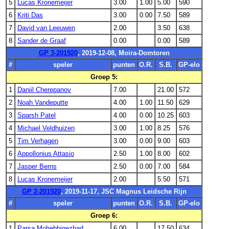
5
Lucas Kronemeijer
3.00
1.00
5.00
590
6
Kriti Das
3.00
0.00
7.50
589
7
David van Leeuwen
2.00
3.50
638
8
Sander de Graaf
0.00
0.00
589
GP 3-201920
, 2019-12-08, Moira-Domtoren
#
speler
punten
O.R.
S.B.
GP-elo
Groep 5:
1
Daniil Cherepanov
7.00
21.00
572
2
Noah Vandeputte
4.00
1.00
11.50
629
3
Sparsh Patel
4.00
0.00
10.25
603
4
Michael Veldhuizen
3.00
1.00
8.25
576
5
Tim Verhagen
3.00
0.00
9.00
603
6
Appollonius Attasio
2.50
1.00
8.00
602
7
Jasper Berns
2.50
0.00
7.00
584
8
Lucas Kronemeijer
2.00
5.50
571
GP 2-201920
, 2019-11-17, JSC Magnus Leidsche Rijn
#
speler
punten
O.R.
S.B.
GP-elo
Groep 6:
1
Parsa Mohebbinezhad
6.00
17.50
634