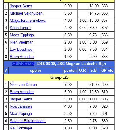
1
Jasper Berns
6.00
18.00
353
2
Michael Veldhuizen
5.50
14.75
363
3
Magdalena Shirokova
4.00
1.00
13.00
367
4
Koen Lohuis
4.00
0.00
8.50
397
5
Mees Eppinga
3.50
9.75
363
6
Rien Veerman
2.00
1.00
3.00
369
7
Lev Boudinov
2.00
0.00
7.50
364
8
Bram Arendse
1.00
2.00
356
GP 7-201718
, 2018-03-18, JSC Magnus Leidsche Rijn
#
speler
punten
O.R.
S.B.
GP-elo
Groep 12:
1
Nico van Druten
7.00
21.00
300
2
Bram Arendse
5.00
1.00
12.50
310
3
Jasper Berns
5.00
0.00
11.00
306
4
Noa Janssen
4.00
7.00
323
5
Max Eppinga
3.50
7.25
301
6
Salome Eikelenboom
2.50
2.75
330
7
Kai Holzinger
1.00
0.00
320