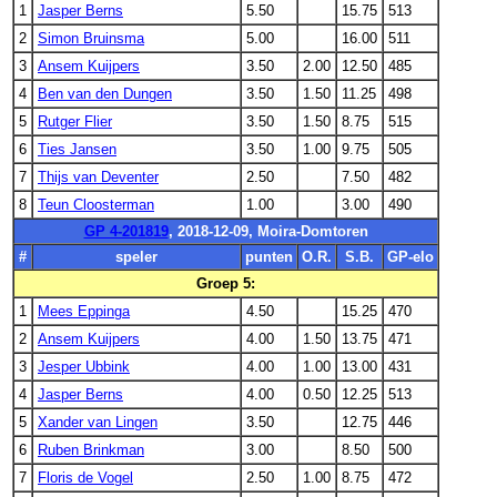
1
Jasper Berns
5.50
15.75
513
2
Simon Bruinsma
5.00
16.00
511
3
Ansem Kuijpers
3.50
2.00
12.50
485
4
Ben van den Dungen
3.50
1.50
11.25
498
5
Rutger Flier
3.50
1.50
8.75
515
6
Ties Jansen
3.50
1.00
9.75
505
7
Thijs van Deventer
2.50
7.50
482
8
Teun Cloosterman
1.00
3.00
490
GP 4-201819
, 2018-12-09, Moira-Domtoren
#
speler
punten
O.R.
S.B.
GP-elo
Groep 5:
1
Mees Eppinga
4.50
15.25
470
2
Ansem Kuijpers
4.00
1.50
13.75
471
3
Jesper Ubbink
4.00
1.00
13.00
431
4
Jasper Berns
4.00
0.50
12.25
513
5
Xander van Lingen
3.50
12.75
446
6
Ruben Brinkman
3.00
8.50
500
7
Floris de Vogel
2.50
1.00
8.75
472