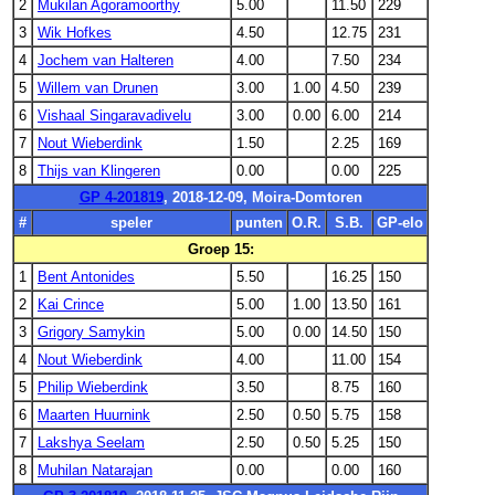
2
Mukilan Agoramoorthy
5.00
11.50
229
3
Wik Hofkes
4.50
12.75
231
4
Jochem van Halteren
4.00
7.50
234
5
Willem van Drunen
3.00
1.00
4.50
239
6
Vishaal Singaravadivelu
3.00
0.00
6.00
214
7
Nout Wieberdink
1.50
2.25
169
8
Thijs van Klingeren
0.00
0.00
225
GP 4-201819
, 2018-12-09, Moira-Domtoren
#
speler
punten
O.R.
S.B.
GP-elo
Groep 15:
1
Bent Antonides
5.50
16.25
150
2
Kai Crince
5.00
1.00
13.50
161
3
Grigory Samykin
5.00
0.00
14.50
150
4
Nout Wieberdink
4.00
11.00
154
5
Philip Wieberdink
3.50
8.75
160
6
Maarten Huurnink
2.50
0.50
5.75
158
7
Lakshya Seelam
2.50
0.50
5.25
150
8
Muhilan Natarajan
0.00
0.00
160