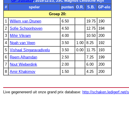
GP 3-201819
, 2018-11-25, JSC Magnus Leidsche Rijn
#
speler
punten
O.R.
S.B.
GP-elo
Groep 20:
1
Willem van Drunen
6.50
19.75
190
2
Sofie Schoonhoven
4.50
12.75
194
3
Mihir Vikram
4.00
10.50
200
4
Noah van Veen
3.50
1.00
8.25
192
5
Vishaal Singaravadivelu
3.50
0.00
11.75
193
6
Reem Alhamdan
2.50
7.25
199
7
Nout Wieberdink
2.00
6.00
200
8
Amir Khakimov
1.50
4.25
200
Live gegenereerd uit onze grand prix database:
http://schaken.ledigerf.net/