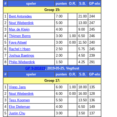
#
speler
punten
O.R.
S.B.
GP-elo
Groep 15:
1
Bent Antonides
7.00
21.00
244
2
Nout Wieberdink
5.00
13.00
247
3
Max de Kleijn
4.00
9.00
245
4
Thijmen Berns
3.00
1.00
6.50
246
5
Faye Attwel
3.00
0.00
11.50
240
6
Rachel t Hoen
2.50
5.75
245
7
Joshua Baetings
2.00
4.50
239
8
Philip Wieberdink
1.50
4.25
291
GP 9-201819
, 2019-05-25, Vegtlust
#
speler
punten
O.R.
S.B.
GP-elo
Groep 17:
1
Viggo Jans
6.00
1.00
18.00
135
2
Nout Wieberdink
6.00
0.00
16.00
128
3
Tess Koomen
5.50
13.50
136
4
Eke Dieleman
4.00
6.50
149
5
Justin Chu
3.00
3.50
137