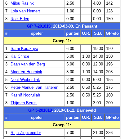
6
Milou Rasink
2.50
4.00
142
7
Lola van Hemert
1.00
0.00
128
8
Roel Eden
0.00
0.00
150
GP 7-201819
, 2019-03-09, En Passant
#
speler
punten
O.R.
S.B.
GP-elo
Groep 11:
1
Sami Karakaya
6.00
19.00
180
2
Kai Crince
5.00
1.00
14.00
150
3
Daan van den Berg
5.00
0.00
12.00
196
4
Maarten Huurnink
3.00
1.00
14.00
203
5
Nout Wieberdink
3.00
0.00
6.00
155
6
Peter-Manuel van Halteren
2.50
0.50
5.25
175
7
Kashif Noorullah
2.50
0.50
5.25
160
8
Thijmen Berns
1.00
3.00
200
GP 5-201819
, 2019-01-12, Barneveld
#
speler
punten
O.R.
S.B.
GP-elo
Groep 11:
1
Stijn Ziepzeerder
7.00
21.00
236