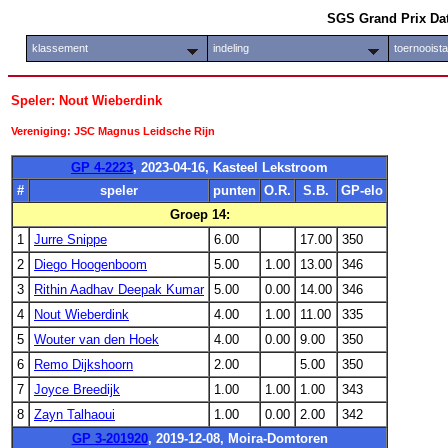
SGS Grand Prix Da
klassement
indeling
toernooist
Speler: Nout Wieberdink
Vereniging: JSC Magnus Leidsche Rijn
GP 4-2223
, 2023-04-16, Kasteel Lekstroom
#
speler
punten
O.R.
S.B.
GP-elo
Groep 14:
1
Jurre Snippe
6.00
17.00
350
2
Diego Hoogenboom
5.00
1.00
13.00
346
3
Rithin Aadhav Deepak Kumar
5.00
0.00
14.00
346
4
Nout Wieberdink
4.00
1.00
11.00
335
5
Wouter van den Hoek
4.00
0.00
9.00
350
6
Remo Dijkshoorn
2.00
5.00
350
7
Joyce Breedijk
1.00
1.00
1.00
343
8
Zayn Talhaoui
1.00
0.00
2.00
342
GP 3-201920
, 2019-12-08, Moira-Domtoren