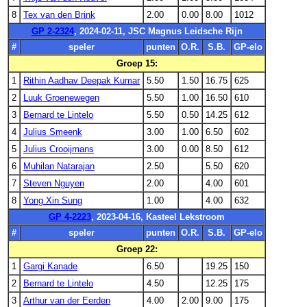
8
Tex van den Brink
2.00
0.00
8.00
1012
GP 2-2324
, 2024-02-11, JSC Magnus Leidsche Rijn
#
speler
punten
O.R.
S.B.
GP-elo
Groep 15:
1
Rithin Aadhav Deepak Kumar
5.50
1.50
16.75
625
2
Luuk Groenewegen
5.50
1.00
16.50
610
3
Bernard te Lintelo
5.50
0.50
14.25
612
4
Julius Smeenk
3.00
1.00
6.50
602
5
Julius Crooijmans
3.00
0.00
8.50
612
6
Muhilan Natarajan
2.50
5.50
620
7
Steven Nguyen
2.00
4.00
601
8
Yong Xin Sung
1.00
4.00
632
GP 4-2223
, 2023-04-16, Kasteel Lekstroom
#
speler
punten
O.R.
S.B.
GP-elo
Groep 22:
1
Gargi Kanade
6.50
19.25
150
2
Bernard te Lintelo
4.50
12.25
175
3
Arthur van der Eerden
4.00
2.00
9.00
175