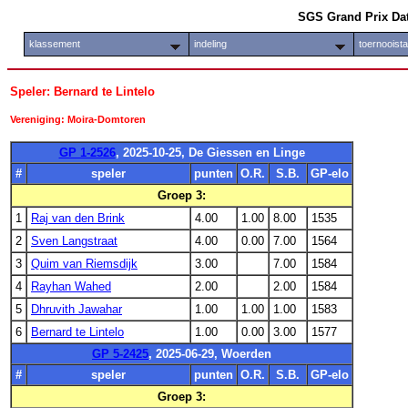
SGS Grand Prix Da
klassement
indeling
toernooist
Speler: Bernard te Lintelo
Vereniging: Moira-Domtoren
GP 1-2526
, 2025-10-25, De Giessen en Linge
#
speler
punten
O.R.
S.B.
GP-elo
Groep 3:
1
Raj van den Brink
4.00
1.00
8.00
1535
2
Sven Langstraat
4.00
0.00
7.00
1564
3
Quim van Riemsdijk
3.00
7.00
1584
4
Rayhan Wahed
2.00
2.00
1584
5
Dhruvith Jawahar
1.00
1.00
1.00
1583
6
Bernard te Lintelo
1.00
0.00
3.00
1577
GP 5-2425
, 2025-06-29, Woerden
#
speler
punten
O.R.
S.B.
GP-elo
Groep 3: