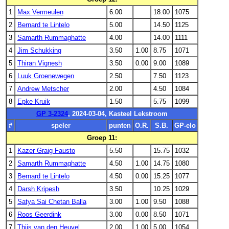
1
Max Vermeulen
6.00
18.00
1075
2
Bernard te Lintelo
5.00
14.50
1125
3
Samarth Rummaghatte
4.00
14.00
1111
4
Jim Schukking
3.50
1.00
8.75
1071
5
Thiran Vignesh
3.50
0.00
9.00
1089
6
Luuk Groenewegen
2.50
7.50
1123
7
Andrew Metscher
2.00
4.50
1084
8
Epke Kruik
1.50
5.75
1099
GP 3-2324
, 2024-03-04, Kasteel Lekstroom
#
speler
punten
O.R.
S.B.
GP-elo
Groep 11:
1
Kazer Graig Fausto
5.50
15.75
1032
2
Samarth Rummaghatte
4.50
1.00
14.75
1080
3
Bernard te Lintelo
4.50
0.00
15.25
1077
4
Darsh Kripesh
3.50
10.25
1029
5
Satya Sai Chetan Balla
3.00
1.00
9.50
1088
6
Roos Geerdink
3.00
0.00
8.50
1071
7
Thijs van den Heuvel
2.00
1.00
5.00
1054