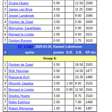
1
Ziyang Huang
5.00
12.50
1589
2
James van Brug
4.50
11.25
1582
3
Jesper Langbroek
3.50
9.00
1586
4
Quinten de Zwart
3.00
5.00
1609
5
Mrityunjay Sarathbabu
2.50
5.00
1618
6
Bernard te Lintelo
2.00
4.50
1621
7
Quinten Bonsen
0.50
1.75
1610
GP 3-2425
, 2025-03-30, Kasteel Lekstroom
#
speler
punten
O.R.
S.B.
GP-elo
Groep 6:
1
Quinten de Zwart
5.50
18.50
1503
2
Rink Huizinga
5.00
14.50
1477
3
Rupsayar Aich
4.00
10.25
1480
4
Dhruvith Jawahar
3.50
1.00
8.50
1516
5
Bernard te Lintelo
3.50
0.00
11.50
1541
6
Doudou Huang
3.00
9.75
1543
7
Robin Eekhout
2.50
7.00
1499
8
Robert Wijmenga
1.00
4.00
1487