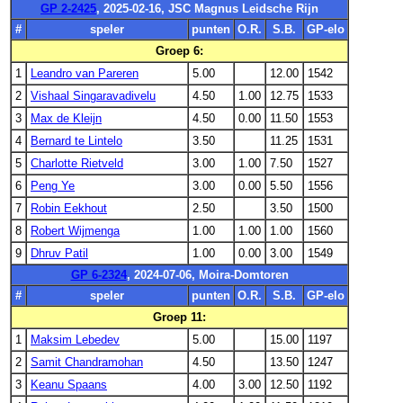
GP 2-2425
, 2025-02-16, JSC Magnus Leidsche Rijn
#
speler
punten
O.R.
S.B.
GP-elo
Groep 6:
1
Leandro van Pareren
5.00
12.00
1542
2
Vishaal Singaravadivelu
4.50
1.00
12.75
1533
3
Max de Kleijn
4.50
0.00
11.50
1553
4
Bernard te Lintelo
3.50
11.25
1531
5
Charlotte Rietveld
3.00
1.00
7.50
1527
6
Peng Ye
3.00
0.00
5.50
1556
7
Robin Eekhout
2.50
3.50
1500
8
Robert Wijmenga
1.00
1.00
1.00
1560
9
Dhruv Patil
1.00
0.00
3.00
1549
GP 6-2324
, 2024-07-06, Moira-Domtoren
#
speler
punten
O.R.
S.B.
GP-elo
Groep 11:
1
Maksim Lebedev
5.00
15.00
1197
2
Samit Chandramohan
4.50
13.50
1247
3
Keanu Spaans
4.00
3.00
12.50
1192