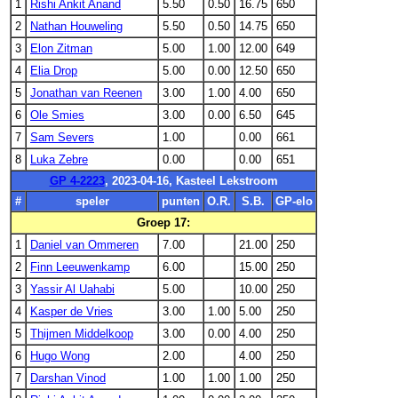
1
Rishi Ankit Anand
5.50
0.50
16.75
650
2
Nathan Houweling
5.50
0.50
14.75
650
3
Elon Zitman
5.00
1.00
12.00
649
4
Elia Drop
5.00
0.00
12.50
650
5
Jonathan van Reenen
3.00
1.00
4.00
650
6
Ole Smies
3.00
0.00
6.50
645
7
Sam Severs
1.00
0.00
661
8
Luka Zebre
0.00
0.00
651
GP 4-2223
, 2023-04-16, Kasteel Lekstroom
#
speler
punten
O.R.
S.B.
GP-elo
Groep 17:
1
Daniel van Ommeren
7.00
21.00
250
2
Finn Leeuwenkamp
6.00
15.00
250
3
Yassir Al Uahabi
5.00
10.00
250
4
Kasper de Vries
3.00
1.00
5.00
250
5
Thijmen Middelkoop
3.00
0.00
4.00
250
6
Hugo Wong
2.00
4.00
250
7
Darshan Vinod
1.00
1.00
1.00
250