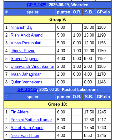
GP 5-2425
, 2025-06-29, Woerden
#
speler
punten
O.R.
S.B.
GP-elo
Groep 9:
1
Nihansh Baj
6.00
18.00
1183
2
Rishi Ankit Anand
5.00
1.00
13.00
1190
3
Vihas Pasupulati
5.00
0.00
12.00
1156
4
Jhanvi Pavan
4.00
1.00
12.00
1150
5
Steven Nguyen
4.00
0.00
9.00
1152
6
Dhanvanth Vinothkumar
2.00
1.00
2.00
1185
7
Ivaan Jahagirdar
2.00
0.00
4.00
1170
8
Quinn Vennekens
0.00
0.00
1148
GP 3-2425
, 2025-03-30, Kasteel Lekstroom
#
speler
punten
O.R.
S.B.
GP-elo
Groep 10:
1
Fin Alders
6.00
17.50
1245
2
Yazhini Sathish Kumar
5.00
12.50
1217
3
Saket Ram Anand
4.50
17.50
1240
4
Niels van Hilten
4.00
8.50
1245