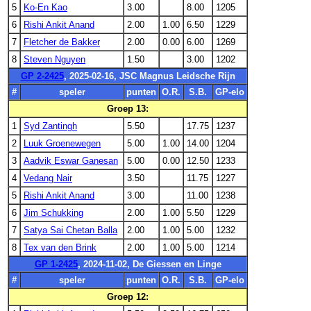
5
Ko-En Kao
3.00
8.00
1205
6
Rishi Ankit Anand
2.00
1.00
6.50
1229
7
Fletcher de Bakker
2.00
0.00
6.00
1269
8
Steven Nguyen
1.50
3.00
1202
GP 2-2425
, 2025-02-16, JSC Magnus Leidsche Rijn
#
speler
punten
O.R.
S.B.
GP-elo
Groep 13:
1
Syd Zantingh
5.50
17.75
1237
2
Luuk Groenewegen
5.00
1.00
14.00
1204
3
Aadvik Eswar Ganesan
5.00
0.00
12.50
1233
4
Vedang Nair
3.50
11.75
1227
5
Rishi Ankit Anand
3.00
11.00
1238
6
Jim Schukking
2.00
1.00
5.50
1229
7
Satya Sai Chetan Balla
2.00
1.00
5.00
1232
8
Tex van den Brink
2.00
1.00
5.00
1214
GP 1-2425
, 2024-11-02, De Giessen en Linge
#
speler
punten
O.R.
S.B.
GP-elo
Groep 12: