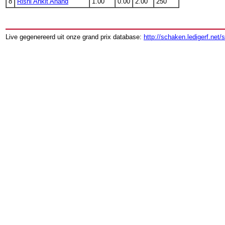
8
Rishi Ankit Anand
1.00
0.00
2.00
250
Live gegenereerd uit onze grand prix database:
http://schaken.ledigerf.net/