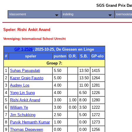
SGS Grand Prix Da
klassement
indeling
toernooist
Speler: Rishi Ankit Anand
Vereniging: International School Utrecht
GP 1-2526
, 2025-10-25, De Giessen en Linge
#
speler
punten
O.R.
S.B.
GP-elo
Groep 7:
1
Suhas Pasupulati
5.50
13.50
1415
2
Kazer Graig Fausto
5.00
13.50
1264
3
Audrey Los
4.00
11.00
1281
4
Yong Lin Sung
4.00
6.50
1226
5
Rishi Ankit Anand
3.00
1.00
8.00
1280
6
William Ye
3.00
0.00
3.50
1222
7
Jim Schukking
2.50
5.00
1272
8
Purvik Hemanth Kumar
1.00
0.00
1273
9
Thomas Diepeveen
0.00
0.00
1256