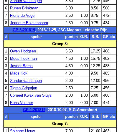
5
Xander van Lingen
3.50
12.75
446
6
Ruben Brinkman
3.00
8.50
500
7
Floris de Vogel
2.50
1.00
8.75
472
8
Jeanette Eikelenboom
2.50
0.00
9.75
434
GP 3-201819
, 2018-11-25, JSC Magnus Leidsche Rijn
#
speler
punten
O.R.
S.B.
GP-elo
Groep 8:
1
Owen Hodgsen
5.50
17.25
468
2
Mees Hoekman
4.50
1.00
15.75
482
3
Jasper Berns
4.50
0.00
12.25
488
4
Mads Kok
4.00
9.50
485
5
Xander van Lingen
3.00
12.00
456
6
Tigran Grigorjan
2.50
7.25
456
7
Corneel Kwak van Sluys
2.00
1.00
5.00
466
8
Boris Vosmer
2.00
0.00
7.00
474
GP 1-201819
, 2018-10-07, S.G.Amersfoort
#
speler
punten
O.R.
S.B.
GP-elo
Groep 7:
1
Solange Lieuw
7.00
21.00
463