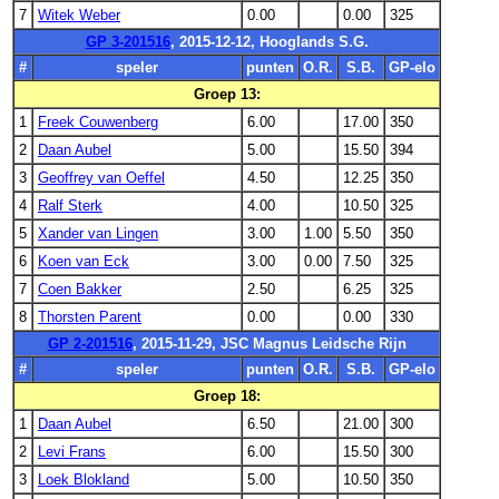
7
Witek Weber
0.00
0.00
325
GP 3-201516
, 2015-12-12, Hooglands S.G.
#
speler
punten
O.R.
S.B.
GP-elo
Groep 13:
1
Freek Couwenberg
6.00
17.00
350
2
Daan Aubel
5.00
15.50
394
3
Geoffrey van Oeffel
4.50
12.25
350
4
Ralf Sterk
4.00
10.50
325
5
Xander van Lingen
3.00
1.00
5.50
350
6
Koen van Eck
3.00
0.00
7.50
325
7
Coen Bakker
2.50
6.25
325
8
Thorsten Parent
0.00
0.00
330
GP 2-201516
, 2015-11-29, JSC Magnus Leidsche Rijn
#
speler
punten
O.R.
S.B.
GP-elo
Groep 18:
1
Daan Aubel
6.50
21.00
300
2
Levi Frans
6.00
15.50
300
3
Loek Blokland
5.00
10.50
350