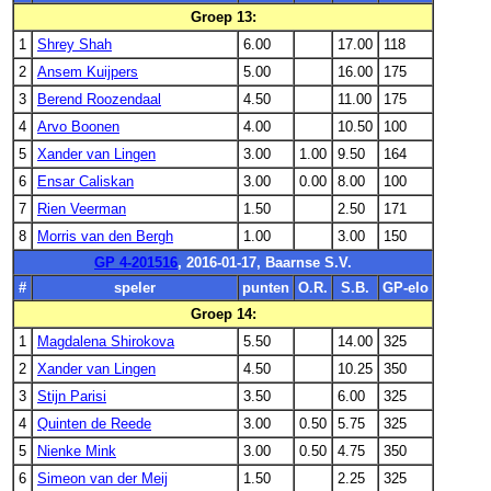
Groep 13:
1
Shrey Shah
6.00
17.00
118
2
Ansem Kuijpers
5.00
16.00
175
3
Berend Roozendaal
4.50
11.00
175
4
Arvo Boonen
4.00
10.50
100
5
Xander van Lingen
3.00
1.00
9.50
164
6
Ensar Caliskan
3.00
0.00
8.00
100
7
Rien Veerman
1.50
2.50
171
8
Morris van den Bergh
1.00
3.00
150
GP 4-201516
, 2016-01-17, Baarnse S.V.
#
speler
punten
O.R.
S.B.
GP-elo
Groep 14:
1
Magdalena Shirokova
5.50
14.00
325
2
Xander van Lingen
4.50
10.25
350
3
Stijn Parisi
3.50
6.00
325
4
Quinten de Reede
3.00
0.50
5.75
325
5
Nienke Mink
3.00
0.50
4.75
350
6
Simeon van der Meij
1.50
2.25
325