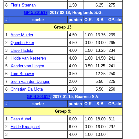
8
Floris Steman
1.50
6.25
275
GP 5-201617
, 2017-02-18, Hooglands S.G.
#
speler
punten
O.R.
S.B.
GP-elo
Groep 13:
1
Anne Mulder
4.50
1.00
13.75
239
2
Quentin Eker
4.50
0.00
13.00
265
3
Elise Hadida
4.00
1.50
13.25
234
4
Hidde van Kesteren
4.00
1.00
14.50
241
5
Xander van Lingen
4.00
0.50
11.25
241
6
Tom Brouwer
3.50
12.25
250
7
Siem van den Dungen
2.00
5.50
225
8
Christian Da Mota
1.50
5.50
250
GP 4-201617
, 2017-01-15, Baarnse S.V.
#
speler
punten
O.R.
S.B.
GP-elo
Groep 9:
1
Daan Aubel
6.00
1.00
18.00
311
2
Hidde Kraaijpoel
6.00
0.00
16.00
297
3
4.00
1.00
10.00