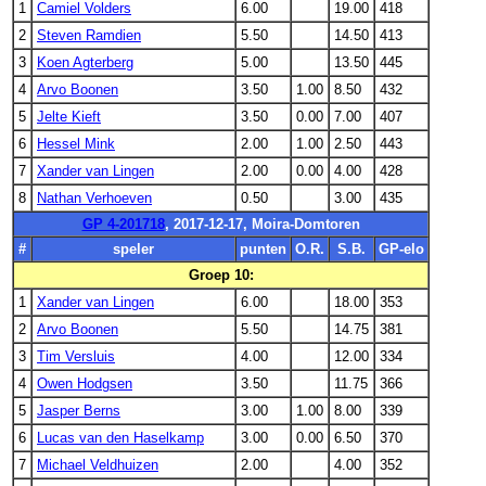
1
Camiel Volders
6.00
19.00
418
2
Steven Ramdien
5.50
14.50
413
3
Koen Agterberg
5.00
13.50
445
4
Arvo Boonen
3.50
1.00
8.50
432
5
Jelte Kieft
3.50
0.00
7.00
407
6
Hessel Mink
2.00
1.00
2.50
443
7
Xander van Lingen
2.00
0.00
4.00
428
8
Nathan Verhoeven
0.50
3.00
435
GP 4-201718
, 2017-12-17, Moira-Domtoren
#
speler
punten
O.R.
S.B.
GP-elo
Groep 10:
1
Xander van Lingen
6.00
18.00
353
2
Arvo Boonen
5.50
14.75
381
3
Tim Versluis
4.00
12.00
334
4
Owen Hodgsen
3.50
11.75
366
5
Jasper Berns
3.00
1.00
8.00
339
6
Lucas van den Haselkamp
3.00
0.00
6.50
370
7
Michael Veldhuizen
2.00
4.00
352