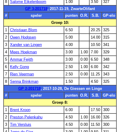
8
Salome Eikelenboom
1.00
3.50
327
GP 3-201718
, 2017-11-19, ZwarteOlifant
#
speler
punten
O.R.
S.B.
GP-elo
Groep 10:
1
Christiaan Blom
6.50
20.25
325
2
Owen Hodgsen
5.00
14.00
315
3
Xander van Lingen
4.00
10.50
341
4
Mees Hoekman
3.00
1.00
7.00
329
5
Ammar Feijth
3.00
0.00
6.50
348
6
Kelly Gong
2.50
1.00
6.00
342
7
Rien Veerman
2.50
0.00
11.25
343
8
Senna Brinkman
1.50
4.50
325
GP 2-201718
, 2017-10-28, De Giessen en Linge
#
speler
punten
O.R.
S.B.
GP-elo
Groep 8:
1
Brent Kroon
6.00
17.50
300
2
Preston Pelenkahu
4.50
1.00
16.00
326
3
Tim Versluis
4.50
0.00
11.50
300
4
Jarno de Gier
3.00
1.00
9.50
311