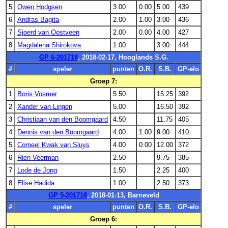
5
Owen Hodgsen
3.00
0.00
5.00
439
6
Andras Bagita
2.00
1.00
3.00
436
7
Sjoerd van Oostveen
2.00
0.00
4.00
427
8
Magdalena Shirokova
1.00
3.00
444
GP 6-201718
, 2018-02-17, Hooglands S.G.
#
speler
punten
O.R.
S.B.
GP-elo
Groep 7:
1
Boris Vosmer
5.50
15.25
392
2
Xander van Lingen
5.00
16.50
392
3
Christiaan van den Boomgaard
4.50
11.75
405
4
Dennis van den Boomgaard
4.00
1.00
9.00
410
5
Corneel Kwak van Sluys
4.00
0.00
12.00
372
6
Rien Veerman
2.50
9.75
385
7
Lode de Jong
1.50
2.25
400
8
Elise Hadida
1.00
2.50
373
GP 5-201718
, 2018-01-13, Barneveld
#
speler
punten
O.R.
S.B.
GP-elo
Groep 6: