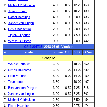
2
Michael Veldhuizen
4.50
0.50
12.25
463
3
Jasper Berns
4.50
0.50
10.25
439
4
Rafael Baetings
4.00
1.00
8.00
435
5
Xander van Lingen
4.00
0.00
8.50
433
6
Denis Borisenko
2.00
1.00
2.00
469
7
Tigran Grigorjan
2.00
0.00
4.50
469
8
Wietse Duursma
0.00
0.00
442
GP 9-201718
, 2018-06-09, Vegtlust
#
speler
punten
O.R.
S.B.
GP-elo
Groep 6:
1
Wouter Terlouw
5.50
18.25
450
2
Simon Bruinsma
5.00
1.00
14.00
482
3
Leon Elferink
5.00
0.00
14.00
459
4
Teun Loois
3.50
10.00
497
5
Ben van den Dungen
3.00
0.50
7.25
518
6
Xander van Lingen
3.00
0.50
6.25
502
7
Michael Veldhuizen
2.50
6.50
454
8
Pieter Huurnink
0.50
2.75
474