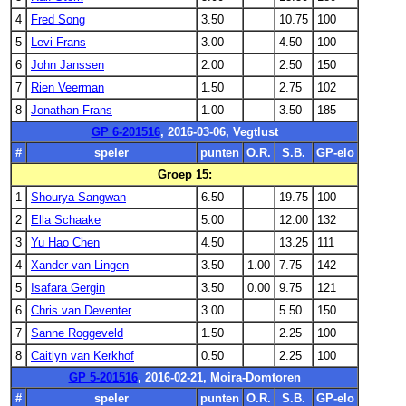
4
Fred Song
3.50
10.75
100
5
Levi Frans
3.00
4.50
100
6
John Janssen
2.00
2.50
150
7
Rien Veerman
1.50
2.75
102
8
Jonathan Frans
1.00
3.50
185
GP 6-201516
, 2016-03-06, Vegtlust
#
speler
punten
O.R.
S.B.
GP-elo
Groep 15:
1
Shourya Sangwan
6.50
19.75
100
2
Ella Schaake
5.00
12.00
132
3
Yu Hao Chen
4.50
13.25
111
4
Xander van Lingen
3.50
1.00
7.75
142
5
Isafara Gergin
3.50
0.00
9.75
121
6
Chris van Deventer
3.00
5.50
150
7
Sanne Roggeveld
1.50
2.25
100
8
Caitlyn van Kerkhof
0.50
2.25
100
GP 5-201516
, 2016-02-21, Moira-Domtoren
#
speler
punten
O.R.
S.B.
GP-elo