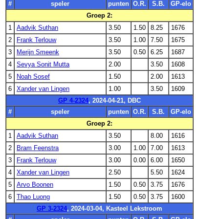
#
speler
punten
O.R.
S.B.
GP-elo
Groep 2:
1
Aadvik Suthan
3.50
1.50
8.25
1676
2
Frank Terlouw
3.50
1.00
7.50
1675
3
Merijn Smeenk
3.50
0.50
6.25
1687
4
Sevya Sonit Mutta
2.00
3.50
1608
5
Noah Sosef
1.50
2.00
1613
6
Xander van Lingen
1.00
3.50
1609
GP 4-2324
, 2024-04-21, DBC
#
speler
punten
O.R.
S.B.
GP-elo
Groep 2:
1
Aadvik Suthan
3.50
8.00
1616
2
Bram Feenstra
3.00
1.00
7.00
1613
3
Frank Terlouw
3.00
0.00
6.00
1650
4
Xander van Lingen
2.50
5.50
1624
5
Arvo Boonen
1.50
0.50
3.75
1676
6
Thao Luong
1.50
0.50
3.75
1600
GP 3-2324
, 2024-03-04, Kasteel Lekstroom