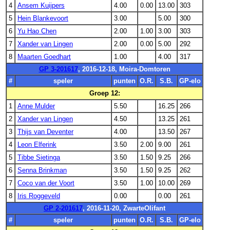
4
Ansem Kuijpers
4.00
0.00
13.00
303
5
Hein Blankevoort
3.00
5.00
300
6
Yu Hao Chen
2.00
1.00
3.00
303
7
Xander van Lingen
2.00
0.00
5.00
292
8
Maarten Goedhart
1.00
4.00
317
GP 3-201617
, 2016-12-18, Moira-Domtoren
#
speler
punten
O.R.
S.B.
GP-elo
Groep 12:
1
Anne Mulder
5.50
16.25
266
2
Xander van Lingen
4.50
13.25
261
3
Thijs van Deventer
4.00
13.50
267
4
Leon Elferink
3.50
2.00
9.00
261
5
Tibbe Sietinga
3.50
1.50
9.25
266
6
Senna Brinkman
3.50
1.50
9.25
262
7
Coco van der Voort
3.50
1.00
10.00
269
8
Iris Roggeveld
0.00
0.00
261
GP 2-201617
, 2016-11-20, ZwarteOlifant
#
speler
punten
O.R.
S.B.
GP-elo