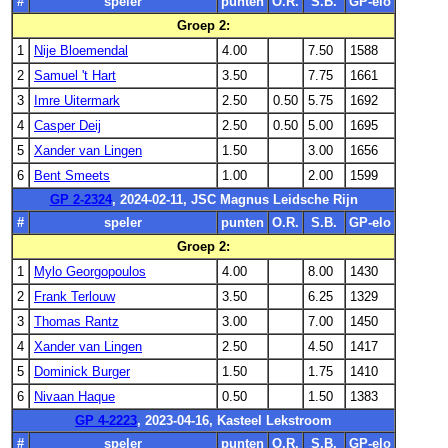
#
speler
punten
O.R.
S.B.
GP-elo
Groep 2:
1
Nije Bloemendal
4.00
7.50
1588
2
Samuel 't Hart
3.50
7.75
1661
3
Imre Uitermark
2.50
0.50
5.75
1692
4
Casper Deij
2.50
0.50
5.00
1695
5
Xander van Lingen
1.50
3.00
1656
6
Bent Smeets
1.00
2.00
1599
GP 2-2324
, 2024-02-11, JSC Magnus Leidsche Rijn
#
speler
punten
O.R.
S.B.
GP-elo
Groep 2:
1
Mylo Georgopoulos
4.00
8.00
1430
2
Frank Terlouw
3.50
6.25
1329
3
Thomas Rantz
3.00
7.00
1450
4
Xander van Lingen
2.50
4.50
1417
5
Dominick Burger
1.50
1.75
1410
6
Nivaan Haque
0.50
1.50
1383
GP 4-2223
, 2023-04-16, Kasteel Lekstroom
#
speler
punten
O.R.
S.B.
GP-elo