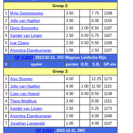
Groep 2:
1
Mylo Georgopoulos
3.50
7.75
1208
2
Jelle van Haaften
3.00
6.00
1155
3
Denis Borisenko
2.50
2.00
6.50
1197
4
Xander van Lingen
2.50
0.50
5.75
1167
5
Ivar Chang
2.50
0.50
5.50
1109
6
Anumitra Elangkumaran
1.00
2.50
1107
GP 3-2223
, 2023-02-12, JSC Magnus Leidsche Rijn
#
speler
punten
O.R.
S.B.
GP-elo
Groep 3:
1
Arvo Boonen
4.50
12.25
1173
2
Jelle van Haaften
4.00
1.00
11.50
1115
3
Coen van Hoesel
4.00
0.00
8.50
1139
4
Thera Woldhuis
3.00
8.00
1151
5
Xander van Lingen
2.50
5.25
1173
6
Anumitra Elangkumaran
2.00
4.00
1046
7
Jonathan Langeveld
1.00
4.00
1147
GP 2-2223
, 2022-12-11, DBC