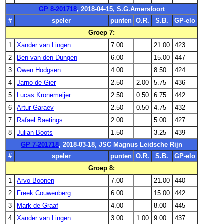
GP 8-201718
, 2018-04-15, S.G.Amersfoort
#
speler
punten
O.R.
S.B.
GP-elo
Groep 7:
1
Xander van Lingen
7.00
21.00
423
2
Ben van den Dungen
6.00
15.00
447
3
Owen Hodgsen
4.00
8.50
424
4
Jarno de Gier
2.50
2.00
5.75
436
5
Lucas Kronemeijer
2.50
0.50
6.75
442
6
Artur Garaev
2.50
0.50
4.75
432
7
Rafael Baetings
2.00
5.00
427
8
Julian Boots
1.50
3.25
439
GP 7-201718
, 2018-03-18, JSC Magnus Leidsche Rijn
#
speler
punten
O.R.
S.B.
GP-elo
Groep 8:
1
Arvo Boonen
7.00
21.00
440
2
Freek Couwenberg
6.00
15.00
442
3
Mark de Graaf
4.00
8.00
445
4
Xander van Lingen
3.00
1.00
9.00
437