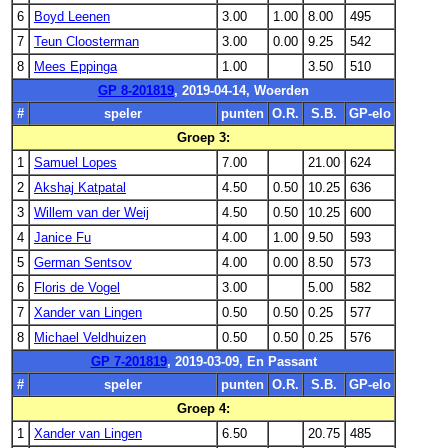
6
Boyd Leenen
3.00
1.00
8.00
495
7
Teun Cloosterman
3.00
0.00
9.25
542
8
Mees Eppinga
1.00
3.50
510
GP 8-201819
, 2019-04-14, Woerden
#
speler
punten
O.R.
S.B.
GP-elo
Groep 3:
1
Samuel Lopes
7.00
21.00
624
2
Akshaj Katpatal
4.50
0.50
10.25
636
3
Willem van der Weij
4.50
0.50
10.25
600
4
Janice Fu
4.00
1.00
9.50
593
5
German Sentsov
4.00
0.00
8.50
573
6
Floris de Vogel
3.00
5.00
582
7
Xander van Lingen
0.50
0.50
0.25
577
8
Michael Veldhuizen
0.50
0.50
0.25
576
GP 7-201819
, 2019-03-09, En Passant
#
speler
punten
O.R.
S.B.
GP-elo
Groep 4:
1
Xander van Lingen
6.50
20.75
485