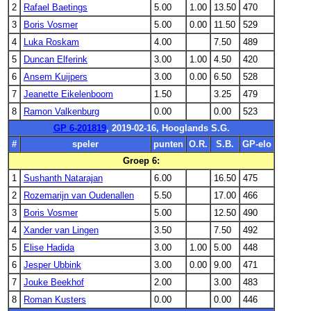
2
Rafael Baetings
5.00
1.00
13.50
470
3
Boris Vosmer
5.00
0.00
11.50
529
4
Luka Roskam
4.00
7.50
489
5
Duncan Elferink
3.00
1.00
4.50
420
6
Ansem Kuijpers
3.00
0.00
6.50
528
7
Jeanette Eikelenboom
1.50
3.25
479
8
Ramon Valkenburg
0.00
0.00
523
GP 6-201819
, 2019-02-16, Hooglands S.G.
#
speler
punten
O.R.
S.B.
GP-elo
Groep 6:
1
Sushanth Natarajan
6.00
16.50
475
2
Rozemarijn van Oudenallen
5.50
17.00
466
3
Boris Vosmer
5.00
12.50
490
4
Xander van Lingen
3.50
7.50
492
5
Elise Hadida
3.00
1.00
5.00
448
6
Jesper Ubbink
3.00
0.00
9.00
471
7
Jouke Beekhof
2.00
3.00
483
8
Roman Kusters
0.00
0.00
446