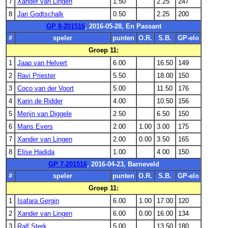
7
Xander van Lingen
1.50
2.25
247
8
Jari Godtschalk
0.50
2.25
200
GP 8-201516
, 2016-05-28, En Passant
#
speler
punten
O.R.
S.B.
GP-elo
Groep 11:
1
Jaap van Helvert
6.00
16.50
149
2
Ravi Priester
5.50
18.00
150
3
Coco van der Voort
5.00
11.50
176
4
Karin de Ridder
4.00
10.50
156
5
Merijn van Diggele
2.50
6.50
150
6
Maris Evers
2.00
1.00
3.00
175
7
Xander van Lingen
2.00
0.00
3.50
165
8
Elise Hadida
1.00
4.00
150
GP 7-201516
, 2016-04-23, Barneveld
#
speler
punten
O.R.
S.B.
GP-elo
Groep 11:
1
Isafara Gergin
6.00
1.00
17.00
120
2
Xander van Lingen
6.00
0.00
16.00
134
3
Ralf Sterk
5.00
13.50
180