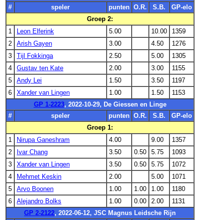
#
speler
punten
O.R.
S.B.
GP-elo
Groep 2:
1
Leon Elferink
5.00
10.00
1359
2
Arish Gayen
3.00
4.50
1276
3
Tijl Fokkinga
2.50
5.00
1305
4
Gustav ten Kate
2.00
3.00
1155
5
Andy Lei
1.50
3.50
1197
6
Xander van Lingen
1.00
1.50
1153
GP 1-2223
, 2022-10-29, De Giessen en Linge
#
speler
punten
O.R.
S.B.
GP-elo
Groep 1:
1
Nirupa Ganeshram
4.00
9.00
1357
2
Ivar Chang
3.50
0.50
5.75
1093
3
Xander van Lingen
3.50
0.50
5.75
1072
4
Mehmet Keskin
2.00
5.00
1071
5
Arvo Boonen
1.00
1.00
1.00
1180
6
Alejandro Bolks
1.00
0.00
2.00
1131
GP 2-2122
, 2022-06-12, JSC Magnus Leidsche Rijn