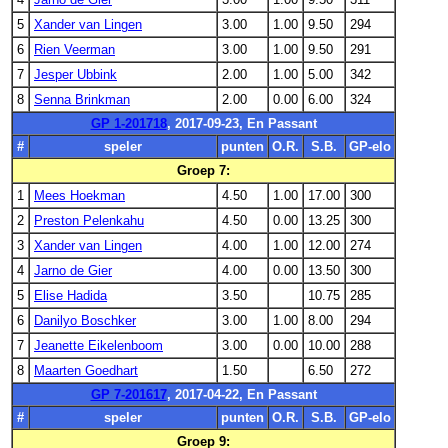
5
Xander van Lingen
3.00
1.00
9.50
294
6
Rien Veerman
3.00
1.00
9.50
291
7
Jesper Ubbink
2.00
1.00
5.00
342
8
Senna Brinkman
2.00
0.00
6.00
324
GP 1-201718
, 2017-09-23, En Passant
#
speler
punten
O.R.
S.B.
GP-elo
Groep 7:
1
Mees Hoekman
4.50
1.00
17.00
300
2
Preston Pelenkahu
4.50
0.00
13.25
300
3
Xander van Lingen
4.00
1.00
12.00
274
4
Jarno de Gier
4.00
0.00
13.50
300
5
Elise Hadida
3.50
10.75
285
6
Danilyo Boschker
3.00
1.00
8.00
294
7
Jeanette Eikelenboom
3.00
0.00
10.00
288
8
Maarten Goedhart
1.50
6.50
272
GP 7-201617
, 2017-04-22, En Passant
#
speler
punten
O.R.
S.B.
GP-elo
Groep 9: