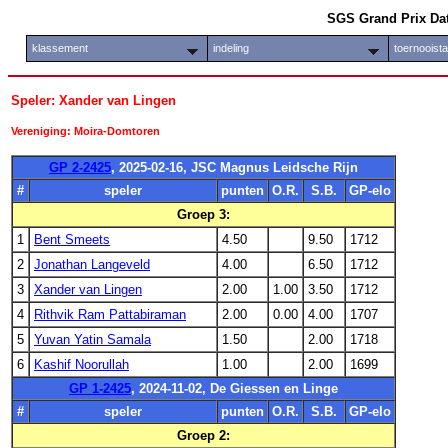
SGS Grand Prix Da
klassement
indeling
toernooist
Speler: Xander van Lingen
Vereniging: Moira-Domtoren
GP 2-2425
, 2025-02-16, JSC Magnus Leidsche Rijn
#
speler
punten
O.R.
S.B.
GP-elo
Groep 3:
1
Bent Smeets
4.50
9.50
1712
2
Jonathan Langeveld
4.00
6.50
1712
3
Xander van Lingen
2.00
1.00
3.50
1712
4
Rithvik Ram Pattabiraman
2.00
0.00
4.00
1707
5
Yuvan Yatin Samala
1.50
2.00
1718
6
Kashif Noorullah
1.00
2.00
1699
GP 1-2425
, 2024-11-02, De Giessen en Linge
#
speler
punten
O.R.
S.B.
GP-elo
Groep 2: