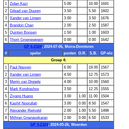
1
Zidan Kazi
5.00
10.00
1691
2
Gilead van Duuren
3.50
5.50
1602
3
Xander van Lingen
3.00
3.50
1676
4
Brandon Chan
2.00
2.50
1587
5
Quinten Bonsen
1.50
1.00
1603
6
Thom Groenewegen
0.00
0.00
1642
GP 6-2324
, 2024-07-06, Moira-Domtoren
#
speler
punten
O.R.
S.B.
GP-elo
Groep 4:
1
Paul Nguyen
6.00
19.00
1567
2
Xander van Lingen
4.50
12.75
1573
3
Merijn van Diggele
4.00
10.00
1560
4
Mark Kondrashov
3.50
12.25
1555
5
Ziyang Huang
3.00
1.00
11.00
1504
6
Kashif Noorullah
3.00
0.00
8.50
1547
7
Alexander Rietveld
2.00
1.00
5.50
1498
8
Mithran Gnanasekaran
2.00
0.00
6.50
1533
GP 5-2324
, 2024-05-26, Woerden