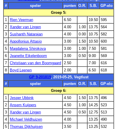
#
speler
punten
O.R.
S.B.
GP-elo
Groep 5:
1
Rien Veerman
6.50
19.50
595
2
Xander van Lingen
4.00
1.00
13.75
564
3
Sushanth Natarajan
4.00
0.00
10.75
582
4
Appollonius Attasio
3.00
1.50
10.50
600
5
Magdalena Shirokova
3.00
1.00
7.50
581
6
Jeanette Eikelenboom
3.00
0.50
9.00
569
7
Christiaan van den Boomgaard
2.50
7.00
616
8
Boyd Leenen
2.00
6.50
618
GP 9-201819
, 2019-05-25, Vegtlust
#
speler
punten
O.R.
S.B.
GP-elo
Groep 6:
1
Jesper Ubbink
4.50
1.50
13.75
496
2
Ansem Kuijpers
4.50
1.00
14.25
523
3
Xander van Lingen
4.50
0.50
12.75
513
4
Michael Veldhuizen
4.00
13.25
490
5
Thomas Dijkhuijsen
3.50
13.25
532