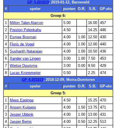
GP 5-201819
, 2019-01-12, Barneveld
#
speler
punten
O.R.
S.B.
GP-elo
Groep 6:
1
Milton Talen Alarcon
5.00
16.00
457
2
Preston Pelenkahu
4.50
14.25
446
3
Esmee Bosman
4.00
1.00
12.50
430
4
Floris de Vogel
4.00
1.00
12.00
440
5
Sushanth Natarajan
4.00
1.00
10.50
436
6
Xander van Lingen
3.00
1.00
7.50
453
7
Wietse Duursma
3.00
0.00
9.50
429
8
Lucas Kronemeijer
0.50
2.25
474
GP 4-201819
, 2018-12-09, Moira-Domtoren
#
speler
punten
O.R.
S.B.
GP-elo
Groep 5:
1
Mees Eppinga
4.50
15.25
470
2
Ansem Kuijpers
4.00
1.50
13.75
471
3
Jesper Ubbink
4.00
1.00
13.00
431
4
Jasper Berns
4.00
0.50
12.25
513