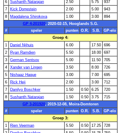
6
Sushanth Natarajan
2.50
5.75
937
7
Kick Dorrestein
2.00
5.00
943
8
Magdalena Shirokova
1.00
3.00
894
GP 4-201920
, 2020-02-15, Hooglands S.G.
#
speler
punten
O.R.
S.B.
GP-elo
Groep 4:
1
Daniel Nijhuis
6.00
17.50
696
2
Ryan Ramdien
5.50
18.00
697
3
German Sentsov
5.00
11.50
705
4
Xander van Lingen
3.50
8.00
726
5
Nishaaz Haque
3.00
7.00
695
6
Rick Heij
2.00
3.00
712
7
Danilyo Boschker
1.50
0.50
6.25
720
8
Sushanth Natarajan
1.50
0.50
3.75
715
GP 3-201920
, 2019-12-08, Moira-Domtoren
#
speler
punten
O.R.
S.B.
GP-elo
Groep 3:
1
Rien Veerman
5.50
0.50
17.25
728
2
Danilyo Boschker
5.50
0.50
15.75
750