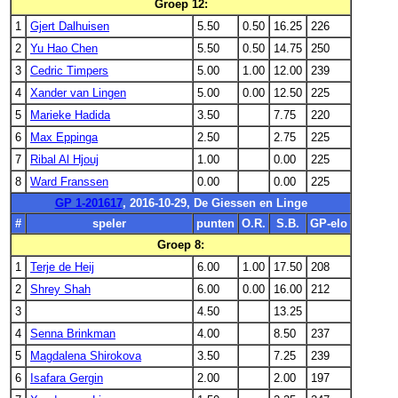
Groep 12:
1
Gjert Dalhuisen
5.50
0.50
16.25
226
2
Yu Hao Chen
5.50
0.50
14.75
250
3
Cedric Timpers
5.00
1.00
12.00
239
4
Xander van Lingen
5.00
0.00
12.50
225
5
Marieke Hadida
3.50
7.75
220
6
Max Eppinga
2.50
2.75
225
7
Ribal Al Hjouj
1.00
0.00
225
8
Ward Franssen
0.00
0.00
225
GP 1-201617
, 2016-10-29, De Giessen en Linge
#
speler
punten
O.R.
S.B.
GP-elo
Groep 8:
1
Terje de Heij
6.00
1.00
17.50
208
2
Shrey Shah
6.00
0.00
16.00
212
3
4.50
13.25
4
Senna Brinkman
4.00
8.50
237
5
Magdalena Shirokova
3.50
7.25
239
6
Isafara Gergin
2.00
2.00
197