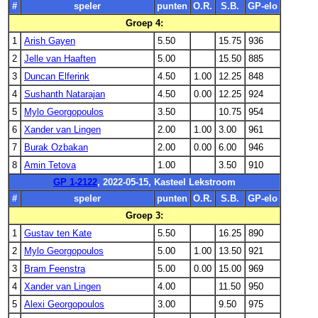
#
speler
punten
O.R.
S.B.
GP-elo
Groep 4:
1
Arish Gayen
5.50
15.75
936
2
Jelle van Haaften
5.00
15.50
885
3
Duncan Elferink
4.50
1.00
12.25
848
4
Sushanth Natarajan
4.50
0.00
12.25
924
5
Mylo Georgopoulos
3.50
10.75
954
6
Xander van Lingen
2.00
1.00
3.00
961
7
Burak Ozbakan
2.00
0.00
6.00
946
8
Amin Tetova
1.00
3.50
910
GP 1-2122
, 2022-05-15, Kasteel Lekstroom
#
speler
punten
O.R.
S.B.
GP-elo
Groep 3:
1
Gustav ten Kate
5.50
16.25
890
2
Mylo Georgopoulos
5.00
1.00
13.50
921
3
Bram Feenstra
5.00
0.00
15.00
969
4
Xander van Lingen
4.00
11.50
950
5
Alexi Georgopoulos
3.00
9.50
975