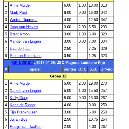
1
Anne Mulder
6.00
1.00
18.00
313
2
Mark Post
6.00
0.00
16.00
342
3
Wietse Duursma
4.00
12.50
347
4
Jaap van Helvert
3.00
2.00
6.50
293
5
Brent Kroon
3.00
1.00
6.00
320
6
Xander van Lingen
3.00
0.00
7.00
304
7
Eva de Haan
2.50
7.25
329
8
Preston Pelenkahu
0.50
1.25
323
GP 6-201617
, 2017-04-09, JSC Magnus Leidsche Rijn
#
speler
punten
O.R.
S.B.
GP-elo
Groep 12:
1
Anne Mulder
5.00
2.00
19.00
270
2
Xander van Lingen
5.00
1.00
15.50
257
3
Kelly Gong
5.00
0.00
13.00
267
4
Karin de Ridder
4.00
9.00
259
5
Tijn Frankhuisen
3.00
6.00
250
6
Julian Bos
2.50
10.75
264
7
Pepijn van Haaften
2.00
4.00
267