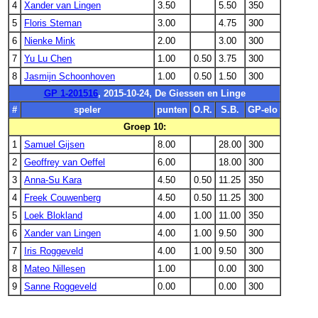
4
Xander van Lingen
3.50
5.50
350
5
Floris Steman
3.00
4.75
300
6
Nienke Mink
2.00
3.00
300
7
Yu Lu Chen
1.00
0.50
3.75
300
8
Jasmijn Schoonhoven
1.00
0.50
1.50
300
GP 1-201516
, 2015-10-24, De Giessen en Linge
#
speler
punten
O.R.
S.B.
GP-elo
Groep 10:
1
Samuel Gijsen
8.00
28.00
300
2
Geoffrey van Oeffel
6.00
18.00
300
3
Anna-Su Kara
4.50
0.50
11.25
350
4
Freek Couwenberg
4.50
0.50
11.25
300
5
Loek Blokland
4.00
1.00
11.00
350
6
Xander van Lingen
4.00
1.00
9.50
300
7
Iris Roggeveld
4.00
1.00
9.50
300
8
Mateo Nillesen
1.00
0.00
300
9
Sanne Roggeveld
0.00
0.00
300