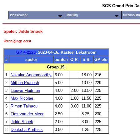
SGS Grand Prix Da
klassement
indeling
toernooist
Speler: Jidde Snoek
Vereniging: Zeist
GP 4-2223
, 2023-04-16, Kasteel Lekstroom
#
speler
punten
O.R.
S.B.
GP-elo
Groep 19:
1
Nakulan Agoramoorthy
6.00
18.00
216
2
Mithun Pranesh
5.00
13.00
229
3
Lieuwe Fluitman
4.00
2.00
10.50
225
4
Max Nicolae
4.00
1.00
11.50
225
5
Rimon Talhaoui
4.00
0.00
11.00
225
6
Ties van der Meer
2.50
8.25
230
7
Jidde Snoek
2.00
3.00
225
8
Deeksha Karthick
0.50
1.25
225