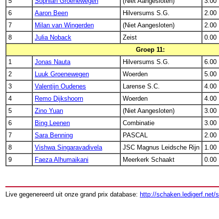
5
Sophian Groenewegen
(Niet Aangesloten)
3.00
6
Aaron Been
Hilversums S.G.
2.00
7
Milan van Wingerden
(Niet Aangesloten)
2.00
8
Julia Noback
Zeist
0.00
Groep 11:
1
Jonas Nauta
Hilversums S.G.
6.00
2
Luuk Groenewegen
Woerden
5.00
3
Valentijn Oudenes
Larense S.C.
4.00
4
Remo Dijkshoorn
Woerden
4.00
5
Zino Yuan
(Niet Aangesloten)
3.00
6
Bing Leenen
Combinatie
3.00
7
Sara Benning
PASCAL
2.00
8
Vishwa Singaravadivela
JSC Magnus Leidsche Rijn
1.00
9
Faeza Alhumaikani
Meerkerk Schaakt
0.00
Live gegenereerd uit onze grand prix database:
http://schaken.ledigerf.net/