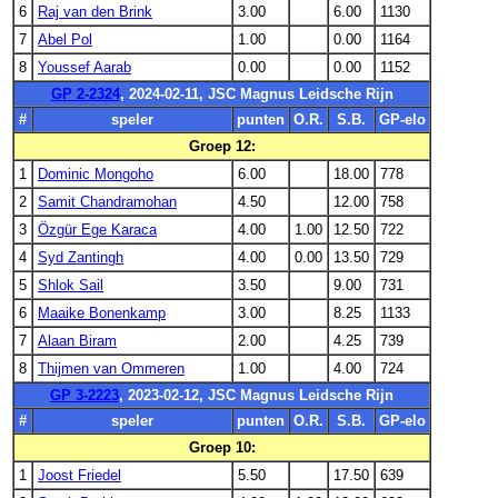
6
Raj van den Brink
3.00
6.00
1130
7
Abel Pol
1.00
0.00
1164
8
Youssef Aarab
0.00
0.00
1152
GP 2-2324
, 2024-02-11, JSC Magnus Leidsche Rijn
#
speler
punten
O.R.
S.B.
GP-elo
Groep 12:
1
Dominic Mongoho
6.00
18.00
778
2
Samit Chandramohan
4.50
12.00
758
3
Özgür Ege Karaca
4.00
1.00
12.50
722
4
Syd Zantingh
4.00
0.00
13.50
729
5
Shlok Sail
3.50
9.00
731
6
Maaike Bonenkamp
3.00
8.25
1133
7
Alaan Biram
2.00
4.25
739
8
Thijmen van Ommeren
1.00
4.00
724
GP 3-2223
, 2023-02-12, JSC Magnus Leidsche Rijn
#
speler
punten
O.R.
S.B.
GP-elo
Groep 10:
1
Joost Friedel
5.50
17.50
639