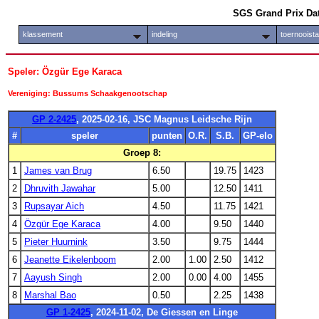
SGS Grand Prix Da
klassement
indeling
toernooist
Speler: Özgür Ege Karaca
Vereniging: Bussums Schaakgenootschap
GP 2-2425
, 2025-02-16, JSC Magnus Leidsche Rijn
#
speler
punten
O.R.
S.B.
GP-elo
Groep 8:
1
James van Brug
6.50
19.75
1423
2
Dhruvith Jawahar
5.00
12.50
1411
3
Rupsayar Aich
4.50
11.75
1421
4
Özgür Ege Karaca
4.00
9.50
1440
5
Pieter Huurnink
3.50
9.75
1444
6
Jeanette Eikelenboom
2.00
1.00
2.50
1412
7
Aayush Singh
2.00
0.00
4.00
1455
8
Marshal Bao
0.50
2.25
1438
GP 1-2425
, 2024-11-02, De Giessen en Linge