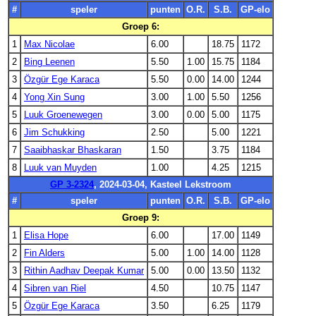
#
speler
punten
O.R.
S.B.
GP-elo
Groep 6:
1
Max Nicolae
6.00
18.75
1172
2
Bing Leenen
5.50
1.00
15.75
1184
3
Özgür Ege Karaca
5.50
0.00
14.00
1244
4
Yong Xin Sung
3.00
1.00
5.50
1256
5
Luuk Groenewegen
3.00
0.00
5.00
1175
6
Jim Schukking
2.50
5.00
1221
7
Saaibhaskar Bhaskaran
1.50
3.75
1184
8
Luuk van Muyden
1.00
4.25
1215
GP 3-2324
, 2024-03-04, Kasteel Lekstroom
#
speler
punten
O.R.
S.B.
GP-elo
Groep 9:
1
Elisa Hope
6.00
17.00
1149
2
Fin Alders
5.00
1.00
14.00
1128
3
Rithin Aadhav Deepak Kumar
5.00
0.00
13.50
1132
4
Sibren van Riel
4.50
10.75
1147
5
Özgür Ege Karaca
3.50
6.25
1179