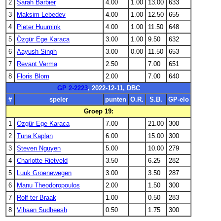
2
Sarah Barbier
4.00
1.00
13.00
633
3
Maksim Lebedev
4.00
1.00
12.50
655
4
Pieter Huurnink
4.00
1.00
11.50
648
5
Özgür Ege Karaca
3.00
1.00
9.50
632
6
Aayush Singh
3.00
0.00
11.50
653
7
Revant Verma
2.50
7.00
651
8
Floris Blom
2.00
7.00
640
GP 2-2223
, 2022-12-11, DBC
#
speler
punten
O.R.
S.B.
GP-elo
Groep 19:
1
Özgür Ege Karaca
7.00
21.00
300
2
Tuna Kaplan
6.00
15.00
300
3
Steven Nguyen
5.00
10.00
279
4
Charlotte Rietveld
3.50
6.25
282
5
Luuk Groenewegen
3.00
3.50
287
6
Manu Theodoropoulos
2.00
1.50
300
7
Rolf ter Braak
1.00
0.50
283
8
Vihaan Sudheesh
0.50
1.75
300