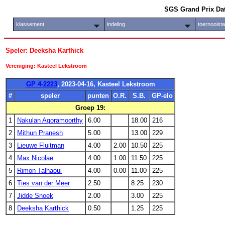
SGS Grand Prix Da
klassement
indeling
toernooist
Speler: Deeksha Karthick
Vereniging: Kasteel Lekstroom
GP 4-2223
, 2023-04-16, Kasteel Lekstroom
#
speler
punten
O.R.
S.B.
GP-elo
Groep 19:
1
Nakulan Agoramoorthy
6.00
18.00
216
2
Mithun Pranesh
5.00
13.00
229
3
Lieuwe Fluitman
4.00
2.00
10.50
225
4
Max Nicolae
4.00
1.00
11.50
225
5
Rimon Talhaoui
4.00
0.00
11.00
225
6
Ties van der Meer
2.50
8.25
230
7
Jidde Snoek
2.00
3.00
225
8
Deeksha Karthick
0.50
1.25
225