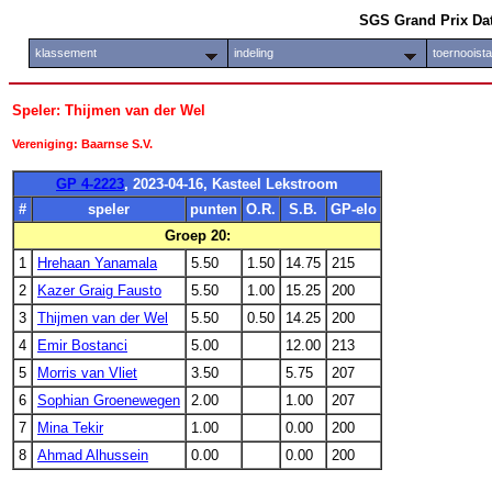
SGS Grand Prix Da
klassement
indeling
toernooist
Speler: Thijmen van der Wel
Vereniging: Baarnse S.V.
GP 4-2223
, 2023-04-16, Kasteel Lekstroom
#
speler
punten
O.R.
S.B.
GP-elo
Groep 20:
1
Hrehaan Yanamala
5.50
1.50
14.75
215
2
Kazer Graig Fausto
5.50
1.00
15.25
200
3
Thijmen van der Wel
5.50
0.50
14.25
200
4
Emir Bostanci
5.00
12.00
213
5
Morris van Vliet
3.50
5.75
207
6
Sophian Groenewegen
2.00
1.00
207
7
Mina Tekir
1.00
0.00
200
8
Ahmad Alhussein
0.00
0.00
200