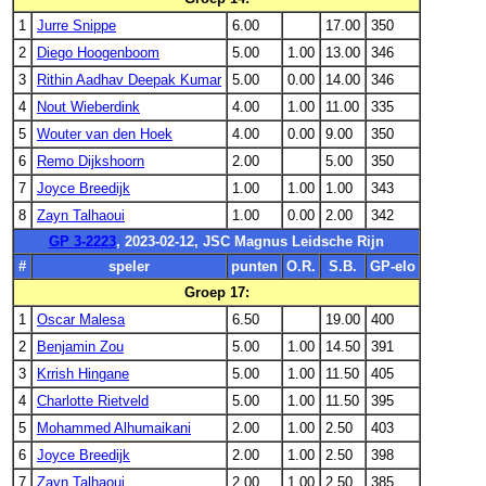
1
Jurre Snippe
6.00
17.00
350
2
Diego Hoogenboom
5.00
1.00
13.00
346
3
Rithin Aadhav Deepak Kumar
5.00
0.00
14.00
346
4
Nout Wieberdink
4.00
1.00
11.00
335
5
Wouter van den Hoek
4.00
0.00
9.00
350
6
Remo Dijkshoorn
2.00
5.00
350
7
Joyce Breedijk
1.00
1.00
1.00
343
8
Zayn Talhaoui
1.00
0.00
2.00
342
GP 3-2223
, 2023-02-12, JSC Magnus Leidsche Rijn
#
speler
punten
O.R.
S.B.
GP-elo
Groep 17:
1
Oscar Malesa
6.50
19.00
400
2
Benjamin Zou
5.00
1.00
14.50
391
3
Krrish Hingane
5.00
1.00
11.50
405
4
Charlotte Rietveld
5.00
1.00
11.50
395
5
Mohammed Alhumaikani
2.00
1.00
2.50
403
6
Joyce Breedijk
2.00
1.00
2.50
398
7
Zayn Talhaoui
2.00
1.00
2.50
385