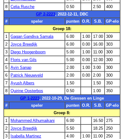
8
Celia Rusche
0.50
2.50
400
GP 2-2223
, 2022-12-11, DBC
#
speler
punten
O.R.
S.B.
GP-elo
Groep 18:
1
Gagan Gandiva Samala
6.00
1.00
17.00
309
2
Joyce Breedijk
6.00
0.00
16.00
303
3
Diego Hoogenboom
5.00
1.00
11.00
300
4
Floris van Gils
5.00
0.00
12.00
300
5
Avin Sanap
2.00
1.00
3.00
300
6
Patrick Nieuwveld
2.00
0.00
2.00
300
7
Ayush Albers
1.50
1.50
350
8
Quirine Oosterbos
0.50
1.00
350
GP 1-2223
, 2022-10-29, De Giessen en Linge
#
speler
punten
O.R.
S.B.
GP-elo
Groep 8:
1
Mohammed Alhumaikani
6.00
16.50
275
2
Joyce Breedijk
5.50
18.25
250
3
Isabella Martinez
4.00
1.00
11.00
250