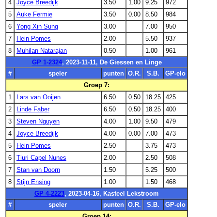
4
Joyce Breedijk
3.50
1.00
9.25
972
5
Auke Fermie
3.50
0.00
8.50
984
6
Yong Xin Sung
3.00
7.00
950
7
Hein Pomes
2.00
5.50
937
8
Muhilan Natarajan
0.50
1.00
961
GP 1-2324
, 2023-11-11, De Giessen en Linge
#
speler
punten
O.R.
S.B.
GP-elo
Groep 7:
1
Lars van Ooijen
6.50
0.50
18.25
425
2
Linde Faber
6.50
0.50
18.25
400
3
Steven Nguyen
4.00
1.00
9.50
479
4
Joyce Breedijk
4.00
0.00
7.00
473
5
Hein Pomes
2.50
3.75
473
6
Tiuri Capel Nunes
2.00
2.50
508
7
Stan van Doorn
1.50
5.25
500
8
Stijn Ensing
1.00
1.50
468
GP 4-2223
, 2023-04-16, Kasteel Lekstroom
#
speler
punten
O.R.
S.B.
GP-elo
Groep 14: