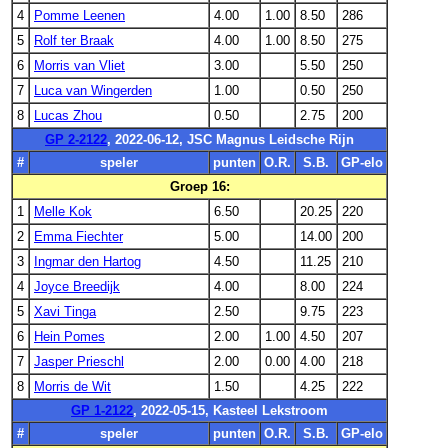
4
Pomme Leenen
4.00
1.00
8.50
286
5
Rolf ter Braak
4.00
1.00
8.50
275
6
Morris van Vliet
3.00
5.50
250
7
Luca van Wingerden
1.00
0.50
250
8
Lucas Zhou
0.50
2.75
200
GP 2-2122
, 2022-06-12, JSC Magnus Leidsche Rijn
#
speler
punten
O.R.
S.B.
GP-elo
Groep 16:
1
Melle Kok
6.50
20.25
220
2
Emma Fiechter
5.00
14.00
200
3
Ingmar den Hartog
4.50
11.25
210
4
Joyce Breedijk
4.00
8.00
224
5
Xavi Tinga
2.50
9.75
223
6
Hein Pomes
2.00
1.00
4.50
207
7
Jasper Prieschl
2.00
0.00
4.00
218
8
Morris de Wit
1.50
4.25
222
GP 1-2122
, 2022-05-15, Kasteel Lekstroom
#
speler
punten
O.R.
S.B.
GP-elo