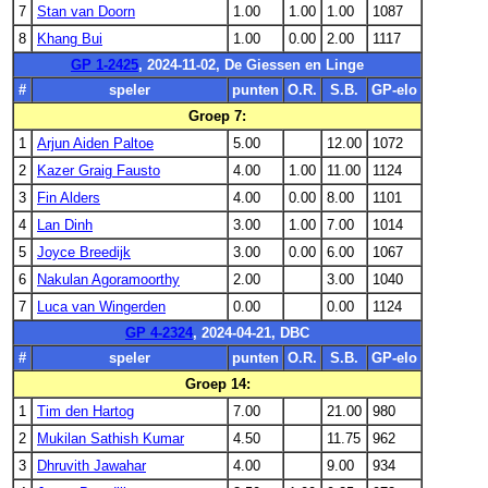
7
Stan van Doorn
1.00
1.00
1.00
1087
8
Khang Bui
1.00
0.00
2.00
1117
GP 1-2425
, 2024-11-02, De Giessen en Linge
#
speler
punten
O.R.
S.B.
GP-elo
Groep 7:
1
Arjun Aiden Paltoe
5.00
12.00
1072
2
Kazer Graig Fausto
4.00
1.00
11.00
1124
3
Fin Alders
4.00
0.00
8.00
1101
4
Lan Dinh
3.00
1.00
7.00
1014
5
Joyce Breedijk
3.00
0.00
6.00
1067
6
Nakulan Agoramoorthy
2.00
3.00
1040
7
Luca van Wingerden
0.00
0.00
1124
GP 4-2324
, 2024-04-21, DBC
#
speler
punten
O.R.
S.B.
GP-elo
Groep 14:
1
Tim den Hartog
7.00
21.00
980
2
Mukilan Sathish Kumar
4.50
11.75
962
3
Dhruvith Jawahar
4.00
9.00
934