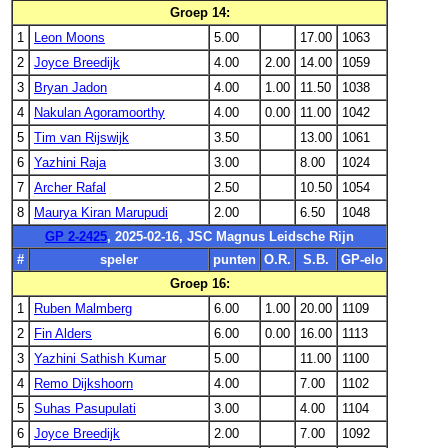
Groep 14:
1
Leon Moons
5.00
17.00
1063
2
Joyce Breedijk
4.00
2.00
14.00
1059
3
Bryan Jadon
4.00
1.00
11.50
1038
4
Nakulan Agoramoorthy
4.00
0.00
11.00
1042
5
Tim van Rijswijk
3.50
13.00
1061
6
Yazhini Raja
3.00
8.00
1024
7
Archer Rafal
2.50
10.50
1054
8
Maurya Kiran Marupudi
2.00
6.50
1048
GP 2-2425
, 2025-02-16, JSC Magnus Leidsche Rijn
#
speler
punten
O.R.
S.B.
GP-elo
Groep 16:
1
Ruben Malmberg
6.00
1.00
20.00
1109
2
Fin Alders
6.00
0.00
16.00
1113
3
Yazhini Sathish Kumar
5.00
11.00
1100
4
Remo Dijkshoorn
4.00
7.00
1102
5
Suhas Pasupulati
3.00
4.00
1104
6
Joyce Breedijk
2.00
7.00
1092