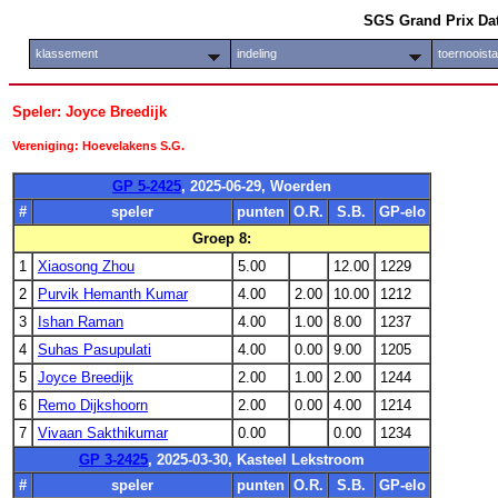
SGS Grand Prix Da
klassement
indeling
toernooist
Speler: Joyce Breedijk
Vereniging: Hoevelakens S.G.
GP 5-2425
, 2025-06-29, Woerden
#
speler
punten
O.R.
S.B.
GP-elo
Groep 8:
1
Xiaosong Zhou
5.00
12.00
1229
2
Purvik Hemanth Kumar
4.00
2.00
10.00
1212
3
Ishan Raman
4.00
1.00
8.00
1237
4
Suhas Pasupulati
4.00
0.00
9.00
1205
5
Joyce Breedijk
2.00
1.00
2.00
1244
6
Remo Dijkshoorn
2.00
0.00
4.00
1214
7
Vivaan Sakthikumar
0.00
0.00
1234
GP 3-2425
, 2025-03-30, Kasteel Lekstroom
#
speler
punten
O.R.
S.B.
GP-elo