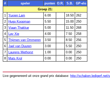
#
speler
punten
O.R.
S.B.
GP-elo
Groep 21:
1
Yuxien Lam
6.00
18.50
262
2
Hugo Koopman
5.50
15.00
250
3
Viaan Thakkar
5.00
11.50
268
4
Lay Xie
4.00
7.50
258
5
Thijmen van Ommeren
3.50
8.50
256
6
Jael van Duuren
3.00
5.50
250
7
Laurens Methorst
1.00
0.00
250
8
Mats Krol
0.00
0.00
250
Live gegenereerd uit onze grand prix database:
http://schaken.ledigerf.net/