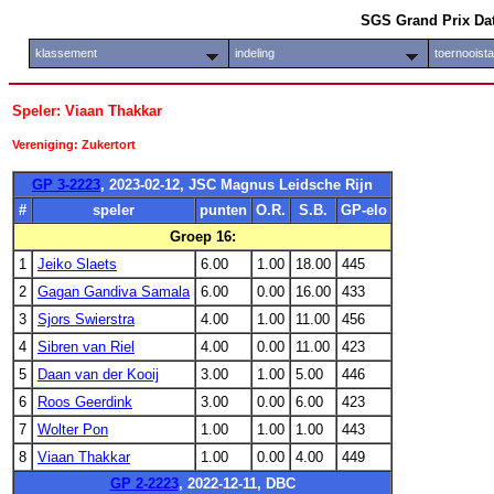
SGS Grand Prix Da
klassement
indeling
toernooist
Speler: Viaan Thakkar
Vereniging: Zukertort
GP 3-2223
, 2023-02-12, JSC Magnus Leidsche Rijn
#
speler
punten
O.R.
S.B.
GP-elo
Groep 16:
1
Jeiko Slaets
6.00
1.00
18.00
445
2
Gagan Gandiva Samala
6.00
0.00
16.00
433
3
Sjors Swierstra
4.00
1.00
11.00
456
4
Sibren van Riel
4.00
0.00
11.00
423
5
Daan van der Kooij
3.00
1.00
5.00
446
6
Roos Geerdink
3.00
0.00
6.00
423
7
Wolter Pon
1.00
1.00
1.00
443
8
Viaan Thakkar
1.00
0.00
4.00
449
GP 2-2223
, 2022-12-11, DBC