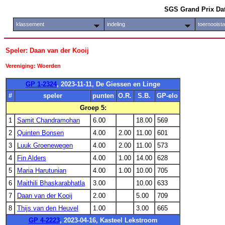
SGS Grand Prix Da
klassement
indeling
toernooist
Speler: Daan van der Kooij
Vereniging: Woerden
GP 1-2324
, 2023-11-11, De Giessen en Linge
#
speler
punten
O.R.
S.B.
GP-elo
Groep 5:
1
Samit Chandramohan
6.00
18.00
569
2
Quinten Bonsen
4.00
2.00
11.00
601
3
Luuk Groenewegen
4.00
2.00
11.00
573
4
Fin Alders
4.00
1.00
14.00
628
5
Maria Harutunian
4.00
1.00
10.00
705
6
Maithili Bhaskarabhatla
3.00
10.00
633
7
Daan van der Kooij
2.00
5.00
709
8
Thijs van den Heuvel
1.00
3.00
665
GP 4-2223
, 2023-04-16, Kasteel Lekstroom