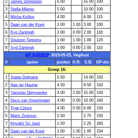
2
James Dorrestein
6.00
15.00
100
3
Stella Milenic
5.00
10.00
100
4
Misha Kirillov
4.00
6.00
115
5
Daan van der Kooij
2.00
1.00
3.00
100
6
Kyo Zantingh
2.00
0.00
2.00
118
7
Doutzen Terpstra
1.00
1.00
1.00
120
8
Syd Zantingh
1.00
0.00
2.00
110
GP 9-201819
, 2019-05-25, Vegtlust
#
speler
punten
O.R.
S.B.
GP-elo
Groep 16:
1
Joppe Dolmans
5.50
14.00
150
2
Ilias ter Huurne
4.50
9.50
150
3
Yaroslav Denysenko
4.00
2.00
15.00
150
4
Duco van Vreumingen
4.00
0.00
10.00
160
5
Tygo Crince
4.00
0.00
6.00
150
6
Marin Zivkovic
2.50
2.75
150
7
Khyathi Sri Jasti
1.50
2.25
160
8
Daan van der Kooij
1.00
1.00
1.00
154