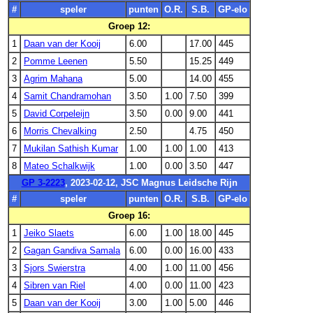
#
speler
punten
O.R.
S.B.
GP-elo
Groep 12:
1
Daan van der Kooij
6.00
17.00
445
2
Pomme Leenen
5.50
15.25
449
3
Agrim Mahana
5.00
14.00
455
4
Samit Chandramohan
3.50
1.00
7.50
399
5
David Corpeleijn
3.50
0.00
9.00
441
6
Morris Chevalking
2.50
4.75
450
7
Mukilan Sathish Kumar
1.00
1.00
1.00
413
8
Mateo Schalkwijk
1.00
0.00
3.50
447
GP 3-2223
, 2023-02-12, JSC Magnus Leidsche Rijn
#
speler
punten
O.R.
S.B.
GP-elo
Groep 16:
1
Jeiko Slaets
6.00
1.00
18.00
445
2
Gagan Gandiva Samala
6.00
0.00
16.00
433
3
Sjors Swierstra
4.00
1.00
11.00
456
4
Sibren van Riel
4.00
0.00
11.00
423
5
Daan van der Kooij
3.00
1.00
5.00
446