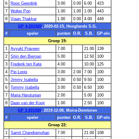
6
Roos Geerdink
3.00
0.00
6.00
423
7
Wolter Pon
1.00
1.00
1.00
443
8
Viaan Thakkar
1.00
0.00
4.00
449
GP 4-201920
, 2020-02-15, Hooglands S.G.
#
speler
punten
O.R.
S.B.
GP-elo
Groep 19:
1
Avyukt Praveen
7.00
21.00
139
2
Stijn den Bieman
5.00
12.50
100
3
Frederik ten Kate
4.00
10.00
125
4
Pip Loois
3.00
2.00
7.00
100
5
Jimmy Isabella
3.00
0.50
9.50
100
6
Tommy Isabella
3.00
0.50
6.50
100
7
Maria Harutunian
2.00
5.00
100
8
Daan van der Kooij
1.00
2.50
100
GP 3-201920
, 2019-12-08, Moira-Domtoren
#
speler
punten
O.R.
S.B.
GP-elo
Groep 22:
1
Samit Chandramohan
7.00
21.00
108