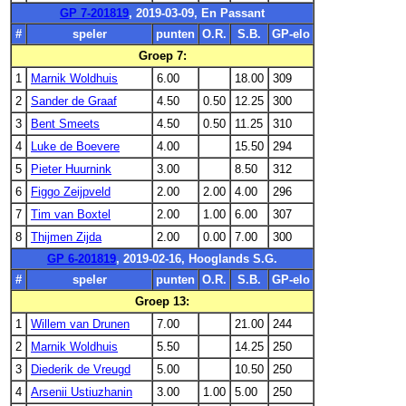
GP 7-201819
, 2019-03-09, En Passant
#
speler
punten
O.R.
S.B.
GP-elo
Groep 7:
1
Marnik Woldhuis
6.00
18.00
309
2
Sander de Graaf
4.50
0.50
12.25
300
3
Bent Smeets
4.50
0.50
11.25
310
4
Luke de Boevere
4.00
15.50
294
5
Pieter Huurnink
3.00
8.50
312
6
Figgo Zeijpveld
2.00
2.00
4.00
296
7
Tim van Boxtel
2.00
1.00
6.00
307
8
Thijmen Zijda
2.00
0.00
7.00
300
GP 6-201819
, 2019-02-16, Hooglands S.G.
#
speler
punten
O.R.
S.B.
GP-elo
Groep 13:
1
Willem van Drunen
7.00
21.00
244
2
Marnik Woldhuis
5.50
14.25
250
3
Diederik de Vreugd
5.00
10.50
250
4
Arsenii Ustiuzhanin
3.00
1.00
5.00
250