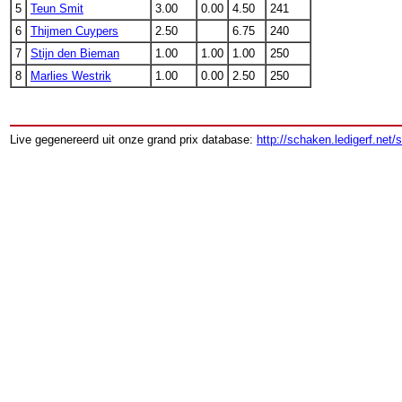
5
Teun Smit
3.00
0.00
4.50
241
6
Thijmen Cuypers
2.50
6.75
240
7
Stijn den Bieman
1.00
1.00
1.00
250
8
Marlies Westrik
1.00
0.00
2.50
250
Live gegenereerd uit onze grand prix database:
http://schaken.ledigerf.net/