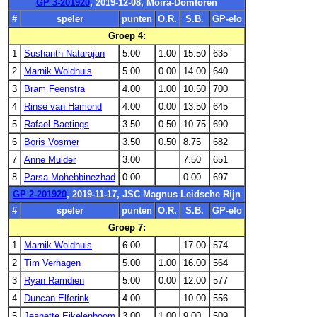
GP 3-201920
, 2019-12-08, Moira-Domtoren
#
speler
punten
O.R.
S.B.
GP-elo
Groep 4:
1
Sushanth Natarajan
5.00
1.00
15.50
635
2
Marnik Woldhuis
5.00
0.00
14.00
640
3
Bram Feenstra
4.00
1.00
10.50
700
4
Rinse van Hamond
4.00
0.00
13.50
645
5
Rafael Baetings
3.50
0.50
10.75
690
6
Boris Vosmer
3.50
0.50
8.75
682
7
Anne Mulder
3.00
7.50
651
8
Parsa Mohebbinezhad
0.00
0.00
697
GP 2-201920
, 2019-11-17, JSC Magnus Leidsche Rijn
#
speler
punten
O.R.
S.B.
GP-elo
Groep 7:
1
Marnik Woldhuis
6.00
17.00
574
2
Tim Verhagen
5.00
1.00
16.00
564
3
Ryan Ramdien
5.00
0.00
12.00
577
4
Duncan Elferink
4.00
10.00
556
5
Jeanette Eikelenboom
3.00
1.00
9.00
509