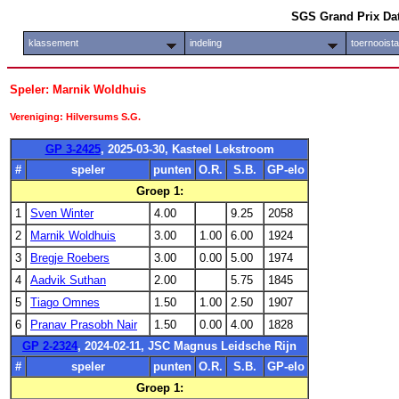
SGS Grand Prix Da
klassement
indeling
toernooist
Speler: Marnik Woldhuis
Vereniging: Hilversums S.G.
GP 3-2425
, 2025-03-30, Kasteel Lekstroom
#
speler
punten
O.R.
S.B.
GP-elo
Groep 1:
1
Sven Winter
4.00
9.25
2058
2
Marnik Woldhuis
3.00
1.00
6.00
1924
3
Bregje Roebers
3.00
0.00
5.00
1974
4
Aadvik Suthan
2.00
5.75
1845
5
Tiago Omnes
1.50
1.00
2.50
1907
6
Pranav Prasobh Nair
1.50
0.00
4.00
1828
GP 2-2324
, 2024-02-11, JSC Magnus Leidsche Rijn
#
speler
punten
O.R.
S.B.
GP-elo
Groep 1: