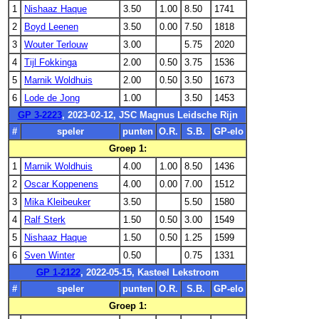
1
Nishaaz Haque
3.50
1.00
8.50
1741
2
Boyd Leenen
3.50
0.00
7.50
1818
3
Wouter Terlouw
3.00
5.75
2020
4
Tijl Fokkinga
2.00
0.50
3.75
1536
5
Marnik Woldhuis
2.00
0.50
3.50
1673
6
Lode de Jong
1.00
3.50
1453
GP 3-2223
, 2023-02-12, JSC Magnus Leidsche Rijn
#
speler
punten
O.R.
S.B.
GP-elo
Groep 1:
1
Marnik Woldhuis
4.00
1.00
8.50
1436
2
Oscar Koppenens
4.00
0.00
7.00
1512
3
Mika Kleibeuker
3.50
5.50
1580
4
Ralf Sterk
1.50
0.50
3.00
1549
5
Nishaaz Haque
1.50
0.50
1.25
1599
6
Sven Winter
0.50
0.75
1331
GP 1-2122
, 2022-05-15, Kasteel Lekstroom
#
speler
punten
O.R.
S.B.
GP-elo
Groep 1: