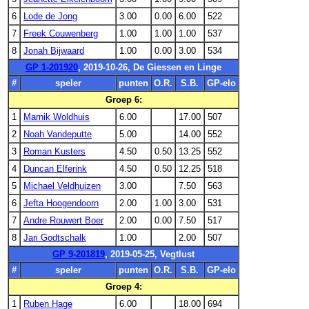
6
Lode de Jong
3.00
0.00
6.00
522
7
Freek Couwenberg
1.00
1.00
1.00
537
8
Jonah Bijwaard
1.00
0.00
3.00
534
GP 1-201920
, 2019-10-26, De Giessen en Linge
#
speler
punten
O.R.
S.B.
GP-elo
Groep 6:
1
Marnik Woldhuis
6.00
17.00
507
2
Noah Vandeputte
5.00
14.00
552
3
Roman Kusters
4.50
0.50
13.25
552
4
Duncan Elferink
4.50
0.50
12.25
518
5
Michael Veldhuizen
3.00
7.50
563
6
Jefta Hoogendoorn
2.00
1.00
3.00
531
7
Andre Rouwert Boer
2.00
0.00
7.50
517
8
Jari Godtschalk
1.00
2.00
507
GP 9-201819
, 2019-05-25, Vegtlust
#
speler
punten
O.R.
S.B.
GP-elo
Groep 4:
1
Ruben Hage
6.00
18.00
694