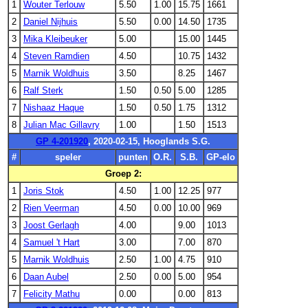
1
Wouter Terlouw
5.50
1.00
15.75
1661
2
Daniel Nijhuis
5.50
0.00
14.50
1735
3
Mika Kleibeuker
5.00
15.00
1445
4
Steven Ramdien
4.50
10.75
1432
5
Marnik Woldhuis
3.50
8.25
1467
6
Ralf Sterk
1.50
0.50
5.00
1285
7
Nishaaz Haque
1.50
0.50
1.75
1312
8
Julian Mac Gillavry
1.00
1.50
1513
GP 4-201920
, 2020-02-15, Hooglands S.G.
#
speler
punten
O.R.
S.B.
GP-elo
Groep 2:
1
Joris Stok
4.50
1.00
12.25
977
2
Rien Veerman
4.50
0.00
10.00
969
3
Joost Gerlagh
4.00
9.00
1013
4
Samuel 't Hart
3.00
7.00
870
5
Marnik Woldhuis
2.50
1.00
4.75
910
6
Daan Aubel
2.50
0.00
5.00
954
7
Felicity Mathu
0.00
0.00
813