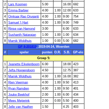
2
Lars Koomen
5.00
16.00
692
3
Emma Barbier
4.00
1.00
12.00
633
4
Omkaar Rao Oruganti
4.00
1.00
9.00
754
5
Samuel 't Hart
4.00
1.00
9.00
749
6
Rinse van Hamond
3.00
6.00
633
7
Sushanth Natarajan
1.00
1.00
1.00
634
8
Marnik Woldhuis
1.00
0.00
5.00
682
GP 8-201819
, 2019-04-14, Woerden
#
speler
punten
O.R.
S.B.
GP-elo
Groep 5:
1
Jeanette Eikelenboom
6.00
18.00
423
2
Jefta Hoogendoorn
4.50
12.75
387
3
Marnik Woldhuis
4.00
1.00
16.00
382
4
Rien Veerman
4.00
1.00
9.50
413
5
Ryan Ramdien
4.00
1.00
9.50
401
6
Jouke Beekhof
2.00
1.00
6.00
434
7
Mees Meijerink
2.00
0.00
5.50
400
8
Jelle van Haaften
1.50
4.25
403