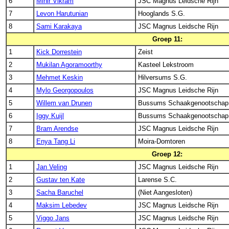
6
Mihir Vikram
JSC Magnus Leidsche Rijn
7
Levon Harutunian
Hooglands S.G.
8
Sami Karakaya
JSC Magnus Leidsche Rijn
Groep 11:
1
Kick Dorrestein
Zeist
2
Mukilan Agoramoorthy
Kasteel Lekstroom
3
Mehmet Keskin
Hilversums S.G.
4
Mylo Georgopoulos
JSC Magnus Leidsche Rijn
5
Willem van Drunen
Bussums Schaakgenootschap
6
Iggy Kuijl
Bussums Schaakgenootschap
7
Bram Arendse
JSC Magnus Leidsche Rijn
8
Enya Tang Li
Moira-Domtoren
Groep 12:
1
Jan Veling
JSC Magnus Leidsche Rijn
2
Gustav ten Kate
Larense S.C.
3
Sacha Baruchel
(Niet Aangesloten)
4
Maksim Lebedev
JSC Magnus Leidsche Rijn
5
Viggo Jans
JSC Magnus Leidsche Rijn