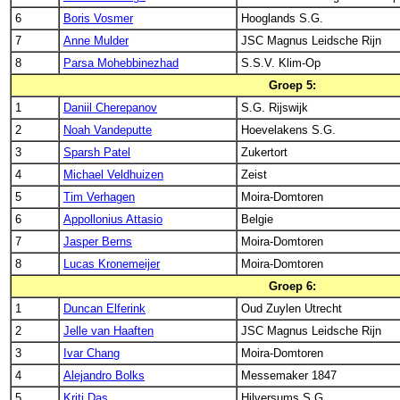
6
Boris Vosmer
Hooglands S.G.
7
Anne Mulder
JSC Magnus Leidsche Rijn
8
Parsa Mohebbinezhad
S.S.V. Klim-Op
Groep 5:
1
Daniil Cherepanov
S.G. Rijswijk
2
Noah Vandeputte
Hoevelakens S.G.
3
Sparsh Patel
Zukertort
4
Michael Veldhuizen
Zeist
5
Tim Verhagen
Moira-Domtoren
6
Appollonius Attasio
Belgie
7
Jasper Berns
Moira-Domtoren
8
Lucas Kronemeijer
Moira-Domtoren
Groep 6:
1
Duncan Elferink
Oud Zuylen Utrecht
2
Jelle van Haaften
JSC Magnus Leidsche Rijn
3
Ivar Chang
Moira-Domtoren
4
Alejandro Bolks
Messemaker 1847
5
Kriti Das
Hilversums S.G.