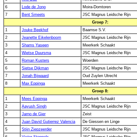
6
Lode de Jong
Moira-Domtoren
7
Bent Smeets
JSC Magnus Leidsche Rijn
Groep 7:
1
Jouke Beekhof
Baarnse S.V.
2
Jeanette Eikelenboom
JSC Magnus Leidsche Rijn
3
Shams Yaseen
Meerkerk Schaakt
4
Wietse Duursma
JSC Magnus Leidsche Rijn
5
Roman Kusters
Woerden
6
Sietse Dijkman
JSC Magnus Leidsche Rijn
7
Jonah Bijwaard
Oud Zuylen Utrecht
8
Max Eppinga
Meerkerk Schaakt
Groep 8:
1
Mees Eppinga
Meerkerk Schaakt
2
Aayush Singh
JSC Magnus Leidsche Rijn
3
Jarno de Gier
Zeist
4
Juan David Gutierrez Valencia
De Giessen en Linge
5
Stijn Ziepzeerder
JSC Magnus Leidsche Rijn
6
Victor Stoppels
JSC Magnus Leidsche Rijn