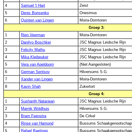
4
Samuel 't Hart
Zeist
5
Denis Borisenko
Onesimus
6
Quinten van Lingen
Moira-Domtoren
Groep 3:
1
Rien Veerman
Moira-Domtoren
2
Danilyo Boschker
JSC Magnus Leidsche Rijn
3
Felicity Mathu
JSC Magnus Leidsche Rijn
4
Mika Kleibeuker
JSC Magnus Leidsche Rijn
5
Vera van Apeldoorn
(Niet Aangesloten)
6
German Sentsov
Hilversums S.G.
7
Xander van Lingen
Moira-Domtoren
8
Kavin Shah
Zukertort
Groep 4:
1
Sushanth Natarajan
JSC Magnus Leidsche Rijn
2
Marnik Woldhuis
Hilversums S.G.
3
Bram Feenstra
De Cirkel
4
Rinse van Hamond
Bussums Schaakgenootschap
5
Rafael Baetings
Bussums Schaakgenootschap