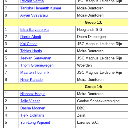
6
Revant Verma
JSC Magnus Leidsche Rijn
7
Tanisha Hemanth Kumar
Moira-Domtoren
8
Aryan Vysyaraju
Moira-Domtoren
Groep 13:
1
Elza Baryssenka
Hooglands S.G.
2
Daniel Abedi
Doorn-Driebergen
3
Kai Crince
JSC Magnus Leidsche Rijn
4
Tobias Harris
Moira-Domtoren
5
Jeevan Saravanan
JSC Magnus Leidsche Rijn
6
Thom Groenewegen
Woerden
7
Maarten Huurnink
JSC Magnus Leidsche Rijn
8
Nihar Kanade
Moira-Domtoren
Groep 14:
1
Nishaaz Haque
Moira-Domtoren
2
Jelle Visser
Gooise Schaakvereniging
3
Dasha Moonen
DBC
4
Tjerk Dolmans
Zeist
5
Yun-Long Wijnand
Larense S.C.