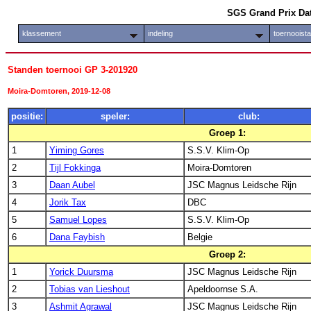
SGS Grand Prix Da
klassement
indeling
toernooist
Standen toernooi GP 3-201920
Moira-Domtoren, 2019-12-08
positie:
speler:
club:
Groep 1:
1
Yiming Gores
S.S.V. Klim-Op
2
Tijl Fokkinga
Moira-Domtoren
3
Daan Aubel
JSC Magnus Leidsche Rijn
4
Jorik Tax
DBC
5
Samuel Lopes
S.S.V. Klim-Op
6
Dana Faybish
Belgie
Groep 2:
1
Yorick Duursma
JSC Magnus Leidsche Rijn
2
Tobias van Lieshout
Apeldoornse S.A.
3
Ashmit Agrawal
JSC Magnus Leidsche Rijn