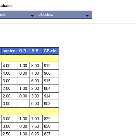
tabase
:
anden
slideshow
punten:
O.R.:
S.B.:
GP-elo:
4.00
1.00
8.00
912
4.00
0.00
7.00
906
3.00
6.00
915
2.00
1.00
2.00
884
2.00
0.00
3.00
914
0.00
0.00
903
3.00
1.00
7.00
829
3.00
0.00
7.50
830
2.50
1.00
6.25
827