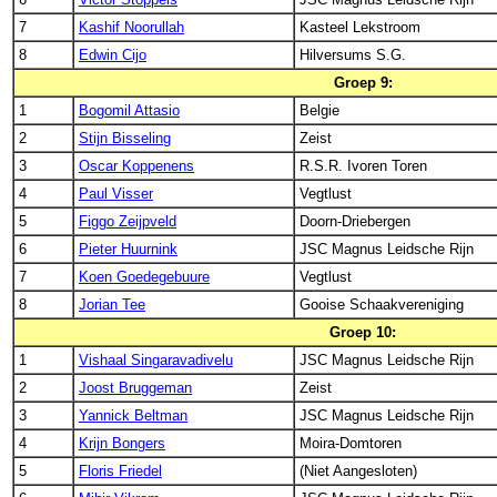
7
Kashif Noorullah
Kasteel Lekstroom
8
Edwin Cijo
Hilversums S.G.
Groep 9:
1
Bogomil Attasio
Belgie
2
Stijn Bisseling
Zeist
3
Oscar Koppenens
R.S.R. Ivoren Toren
4
Paul Visser
Vegtlust
5
Figgo Zeijpveld
Doorn-Driebergen
6
Pieter Huurnink
JSC Magnus Leidsche Rijn
7
Koen Goedegebuure
Vegtlust
8
Jorian Tee
Gooise Schaakvereniging
Groep 10:
1
Vishaal Singaravadivelu
JSC Magnus Leidsche Rijn
2
Joost Bruggeman
Zeist
3
Yannick Beltman
JSC Magnus Leidsche Rijn
4
Krijn Bongers
Moira-Domtoren
5
Floris Friedel
(Niet Aangesloten)