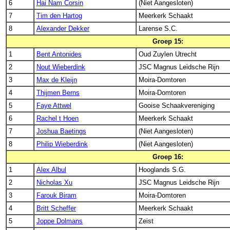
6
Hai Nam Corsin
(Niet Aangesloten)
7
Tim den Hartog
Meerkerk Schaakt
8
Alexander Dekker
Larense S.C.
Groep 15:
1
Bent Antonides
Oud Zuylen Utrecht
2
Nout Wieberdink
JSC Magnus Leidsche Rijn
3
Max de Kleijn
Moira-Domtoren
4
Thijmen Berns
Moira-Domtoren
5
Faye Attwel
Gooise Schaakvereniging
6
Rachel t Hoen
Meerkerk Schaakt
7
Joshua Baetings
(Niet Aangesloten)
8
Philip Wieberdink
(Niet Aangesloten)
Groep 16:
1
Alex Albul
Hooglands S.G.
2
Nicholas Xu
JSC Magnus Leidsche Rijn
3
Farouk Biram
Moira-Domtoren
4
Britt Scheffer
Meerkerk Schaakt
5
Joppe Dolmans
Zeist