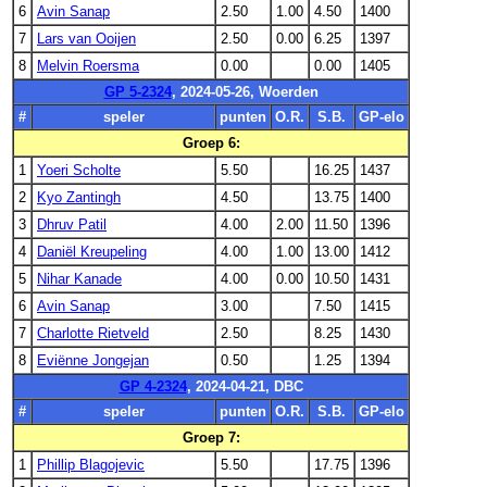
6
Avin Sanap
2.50
1.00
4.50
1400
7
Lars van Ooijen
2.50
0.00
6.25
1397
8
Melvin Roersma
0.00
0.00
1405
GP 5-2324
, 2024-05-26, Woerden
#
speler
punten
O.R.
S.B.
GP-elo
Groep 6:
1
Yoeri Scholte
5.50
16.25
1437
2
Kyo Zantingh
4.50
13.75
1400
3
Dhruv Patil
4.00
2.00
11.50
1396
4
Daniël Kreupeling
4.00
1.00
13.00
1412
5
Nihar Kanade
4.00
0.00
10.50
1431
6
Avin Sanap
3.00
7.50
1415
7
Charlotte Rietveld
2.50
8.25
1430
8
Eviënne Jongejan
0.50
1.25
1394
GP 4-2324
, 2024-04-21, DBC
#
speler
punten
O.R.
S.B.
GP-elo
Groep 7:
1
Phillip Blagojevic
5.50
17.75
1396