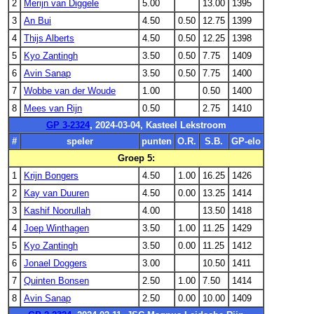
2
Merijn van Diggele
5.00
13.00
1395
3
An Bui
4.50
0.50
12.75
1399
4
Thijs Alberts
4.50
0.50
12.25
1398
5
Kyo Zantingh
3.50
0.50
7.75
1409
6
Avin Sanap
3.50
0.50
7.75
1400
7
Wobbe van der Woude
1.00
0.50
1400
8
Mees van Rijn
0.50
2.75
1410
GP 3-2324
, 2024-03-04, Kasteel Lekstroom
#
speler
punten
O.R.
S.B.
GP-elo
Groep 5:
1
Krijn Bongers
4.50
1.00
16.25
1426
2
Kay van Duuren
4.50
0.00
13.25
1414
3
Kashif Noorullah
4.00
13.50
1418
4
Joep Winthagen
3.50
1.00
11.25
1429
5
Kyo Zantingh
3.50
0.00
11.25
1412
6
Jonael Doggers
3.00
10.50
1411
7
Quinten Bonsen
2.50
1.00
7.50
1414
8
Avin Sanap
2.50
0.00
10.00
1409