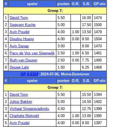
#
speler
punten
O.R.
S.B.
GP-elo
Groep 7:
1
David Tsoy
5.50
16.00
1474
2
Swayam Kuche
5.00
17.50
1500
3
Avin Poudel
4.00
1.00
13.50
1479
4
Doudou Huang
4.00
0.00
9.50
1504
5
Avin Sanap
3.00
8.00
1470
6
Paco de Vos van Steenwijk
2.50
1.00
6.50
1481
7
Ruth van Duuren
2.50
0.00
7.75
1495
8
Douwe Lahr
1.50
6.25
1468
GP 6-2324
, 2024-07-06, Moira-Domtoren
#
speler
punten
O.R.
S.B.
GP-elo
Groep 7:
1
David Tsoy
5.50
15.50
1394
2
Julius Bakker
5.00
14.50
1402
3
Vishaal Singaravadivelu
4.50
12.75
1399
4
Charlotte Rietveld
4.00
1.00
13.00
1395
5
Avin Poudel
4.00
0.00
9.50
1397