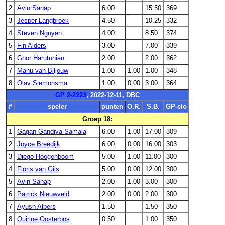
2
Avin Sanap
6.00
15.50
369
3
Jesper Langbroek
4.50
10.25
332
4
Steven Nguyen
4.00
8.50
374
5
Fin Alders
3.00
7.00
339
6
Ghor Harutunian
2.00
2.00
362
7
Manu van Biljouw
1.00
1.00
1.00
348
8
Olav Siemonsma
1.00
0.00
3.00
364
GP 2-2223
, 2022-12-11, DBC
#
speler
punten
O.R.
S.B.
GP-elo
Groep 18:
1
Gagan Gandiva Samala
6.00
1.00
17.00
309
2
Joyce Breedijk
6.00
0.00
16.00
303
3
Diego Hoogenboom
5.00
1.00
11.00
300
4
Floris van Gils
5.00
0.00
12.00
300
5
Avin Sanap
2.00
1.00
3.00
300
6
Patrick Nieuwveld
2.00
0.00
2.00
300
7
Ayush Albers
1.50
1.50
350
8
Quirine Oosterbos
0.50
1.00
350