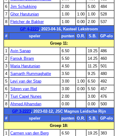
6
Jim Schukking
2.00
5.00
484
7
Ghor Harutunian
1.00
1.00
1.00
528
8
Fletcher de Bakker
1.00
0.00
2.00
537
GP 4-2223
, 2023-04-16, Kasteel Lekstroom
#
speler
punten
O.R.
S.B.
GP-elo
Groep 11:
1
Avin Sanap
6.50
19.25
486
2
Farouk Biram
5.50
14.25
460
3
Maria Harutunian
4.50
11.25
501
4
Samarth Rummaghatte
3.50
9.25
480
5
Levi van der Stap
3.00
1.00
6.50
492
6
Sibren van Riel
3.00
0.00
5.50
457
7
Tiuri Capel Nunes
2.00
3.00
476
8
Ahmed Alhamdan
0.00
0.00
500
GP 3-2223
, 2023-02-12, JSC Magnus Leidsche Rijn
#
speler
punten
O.R.
S.B.
GP-elo
Groep 18:
1
Carmen van den Berg
6.50
19.25
383