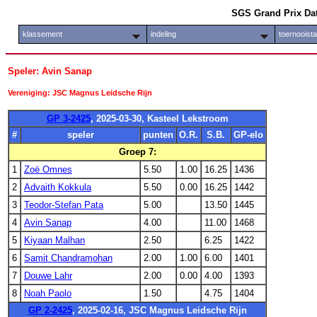
SGS Grand Prix Da
klassement
indeling
toernooist
Speler: Avin Sanap
Vereniging: JSC Magnus Leidsche Rijn
GP 3-2425
, 2025-03-30, Kasteel Lekstroom
#
speler
punten
O.R.
S.B.
GP-elo
Groep 7:
1
Zoë Omnes
5.50
1.00
16.25
1436
2
Advaith Kokkula
5.50
0.00
16.25
1442
3
Teodor-Stefan Pata
5.00
13.50
1445
4
Avin Sanap
4.00
11.00
1468
5
Kiyaan Malhan
2.50
6.25
1422
6
Samit Chandramohan
2.00
1.00
6.00
1401
7
Douwe Lahr
2.00
0.00
4.00
1393
8
Noah Paolo
1.50
4.75
1404
GP 2-2425
, 2025-02-16, JSC Magnus Leidsche Rijn