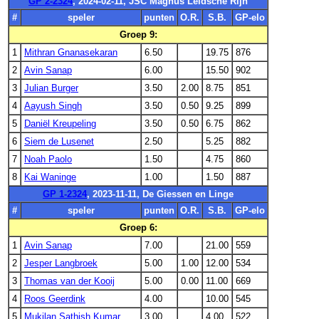
GP 2-2324
, 2024-02-11, JSC Magnus Leidsche Rijn
#
speler
punten
O.R.
S.B.
GP-elo
Groep 9:
1
Mithran Gnanasekaran
6.50
19.75
876
2
Avin Sanap
6.00
15.50
902
3
Julian Burger
3.50
2.00
8.75
851
4
Aayush Singh
3.50
0.50
9.25
899
5
Daniël Kreupeling
3.50
0.50
6.75
862
6
Siem de Lusenet
2.50
5.25
882
7
Noah Paolo
1.50
4.75
860
8
Kai Waninge
1.00
1.50
887
GP 1-2324
, 2023-11-11, De Giessen en Linge
#
speler
punten
O.R.
S.B.
GP-elo
Groep 6:
1
Avin Sanap
7.00
21.00
559
2
Jesper Langbroek
5.00
1.00
12.00
534
3
Thomas van der Kooij
5.00
0.00
11.00
669
4
Roos Geerdink
4.00
10.00
545
5
Mukilan Sathish Kumar
3.00
4.00
522