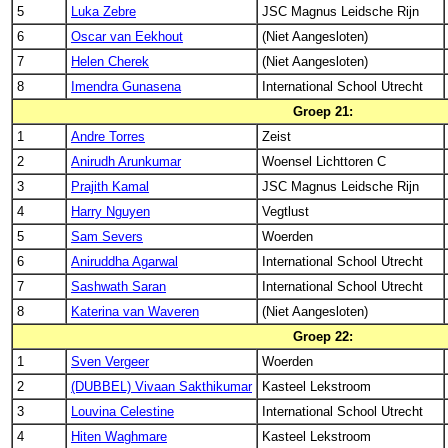
5
Luka Zebre
JSC Magnus Leidsche Rijn
6
Oscar van Eekhout
(Niet Aangesloten)
7
Helen Cherek
(Niet Aangesloten)
8
Imendra Gunasena
International School Utrecht
Groep 21:
1
Andre Torres
Zeist
2
Anirudh Arunkumar
Woensel Lichttoren C
3
Prajith Kamal
JSC Magnus Leidsche Rijn
4
Harry Nguyen
Vegtlust
5
Sam Severs
Woerden
6
Aniruddha Agarwal
International School Utrecht
7
Sashwath Saran
International School Utrecht
8
Katerina van Waveren
(Niet Aangesloten)
Groep 22:
1
Sven Vergeer
Woerden
2
(DUBBEL) Vivaan Sakthikumar
Kasteel Lekstroom
3
Louvina Celestine
International School Utrecht
4
Hiten Waghmare
Kasteel Lekstroom