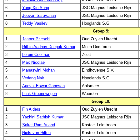
6
Yong Xin Sung
JSC Magnus Leidsche Rijn
7
Jeevan Saravanan
JSC Magnus Leidsche Rijn
8
Teddy Vasilev
Hooglands S.G.
Groep 9:
1
Jasper Prieschl
Oud Zuylen Utrecht
2
Rithin Aadhav Deepak Kumar
Moira-Domtoren
3
Lorein Cooiman
Zeist
4
Max Nicolae
JSC Magnus Leidsche Rijn
5
Manaswini Mohan
Eindhovense S.V.
6
Vedang Nair
Hooglands S.G.
7
Aadvik Eswar Ganesan
Aalsmeer
8
Luuk Groenewegen
Woerden
Groep 10:
1
Fin Alders
Oud Zuylen Utrecht
2
Yazhini Sathish Kumar
JSC Magnus Leidsche Rijn
3
Saket Ram Anand
Kasteel Lekstroom
4
Niels van Hilten
Kasteel Lekstroom