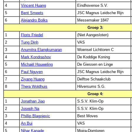
4
Vincent Huang
Eindhovense S.V.
5
Bent Smeets
JSC Magnus Leidsche Rijn
6
Alejandro Bolks
Messemaker 1847
Groep 3:
1
Floris Friedel
(Niet Aangesloten)
2
Tung Dinh
VAS
3
Anumitra Elangkumaran
Woensel Lichttoren C
4
Mark Kondrashov
De Koddige Koning
5
Michaël Houweling
De Giessen en Linge
6
Paul Nguyen
JSC Magnus Leidsche Rijn
7
Ziyang Huang
Delftse Schaakclub
8
Thera Woldhuis
Hilversums S.G.
Groep 4:
1
Jonathan Jiao
S.S.V. Klim-Op
2
Joseph Na
S.S.V. Klim-Op
3
Phillip Blagojevic
Best Moves
4
An Bui
VAS
5
Nihar Kanade
Moira-Domtoren