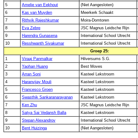
5
Amelie van Eekhout
(Niet Aangesloten)
6
Kas van Muyden
Meerkerk Schaakt
7
Rithvik Rajeshkumar
Moira-Domtoren
8
Eva Zebre
JSC Magnus Leidsche Rijn
9
Harendra Gunasena
International School Utrecht
10
Resshwanth Sivakumar
International School Utrecht
Groep 25:
1
Viraaj Panmalkar
Hilversums S.G.
2
Yaohan Huang
Best Moves
3
Arran Soni
Kasteel Lekstroom
4
Haranvijay Mouli
Kasteel Lekstroom
5
Francesco Groen
Kasteel Lekstroom
6
Swasthik Sankaranarayanan
Kasteel Lekstroom
7
Ken Zhu
JSC Magnus Leidsche Rijn
8
Satya Sai Vedansh Balla
Kasteel Lekstroom
9
Stepan Alexandrov
International School Utrecht
10
Bent Huizinga
(Niet Aangesloten)