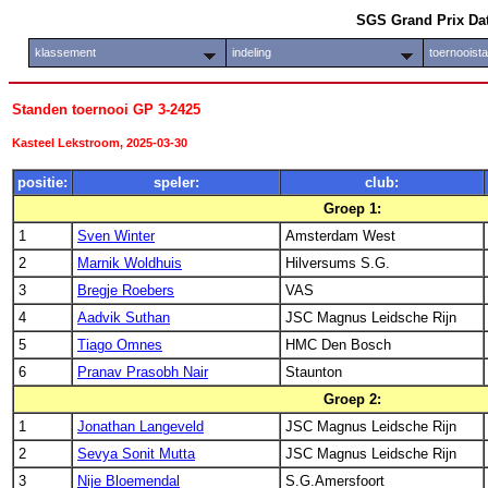
SGS Grand Prix Da
klassement
indeling
toernooist
Standen toernooi GP 3-2425
Kasteel Lekstroom, 2025-03-30
positie:
speler:
club:
Groep 1:
1
Sven Winter
Amsterdam West
2
Marnik Woldhuis
Hilversums S.G.
3
Bregje Roebers
VAS
4
Aadvik Suthan
JSC Magnus Leidsche Rijn
5
Tiago Omnes
HMC Den Bosch
6
Pranav Prasobh Nair
Staunton
Groep 2:
1
Jonathan Langeveld
JSC Magnus Leidsche Rijn
2
Sevya Sonit Mutta
JSC Magnus Leidsche Rijn
3
Nije Bloemendal
S.G.Amersfoort