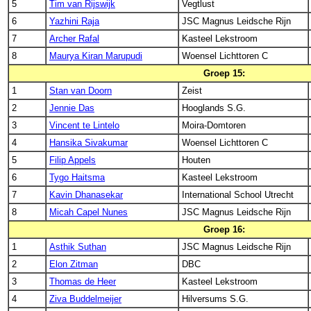
5
Tim van Rijswijk
Vegtlust
6
Yazhini Raja
JSC Magnus Leidsche Rijn
7
Archer Rafal
Kasteel Lekstroom
8
Maurya Kiran Marupudi
Woensel Lichttoren C
Groep 15:
1
Stan van Doorn
Zeist
2
Jennie Das
Hooglands S.G.
3
Vincent te Lintelo
Moira-Domtoren
4
Hansika Sivakumar
Woensel Lichttoren C
5
Filip Appels
Houten
6
Tygo Haitsma
Kasteel Lekstroom
7
Kavin Dhanasekar
International School Utrecht
8
Micah Capel Nunes
JSC Magnus Leidsche Rijn
Groep 16:
1
Asthik Suthan
JSC Magnus Leidsche Rijn
2
Elon Zitman
DBC
3
Thomas de Heer
Kasteel Lekstroom
4
Ziva Buddelmeijer
Hilversums S.G.