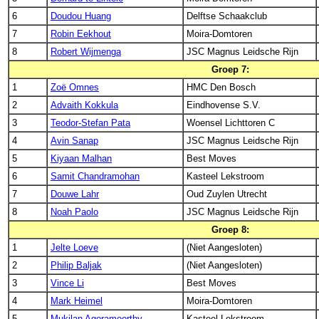
6
Doudou Huang
Delftse Schaakclub
7
Robin Eekhout
Moira-Domtoren
8
Robert Wijmenga
JSC Magnus Leidsche Rijn
Groep 7:
1
Zoë Omnes
HMC Den Bosch
2
Advaith Kokkula
Eindhovense S.V.
3
Teodor-Stefan Pata
Woensel Lichttoren C
4
Avin Sanap
JSC Magnus Leidsche Rijn
5
Kiyaan Malhan
Best Moves
6
Samit Chandramohan
Kasteel Lekstroom
7
Douwe Lahr
Oud Zuylen Utrecht
8
Noah Paolo
JSC Magnus Leidsche Rijn
Groep 8:
1
Jelte Loeve
(Niet Aangesloten)
2
Philip Baljak
(Niet Aangesloten)
3
Vince Li
Best Moves
4
Mark Heimel
Moira-Domtoren
5
Mukilan Agoramoorthy
Kasteel Lekstroom