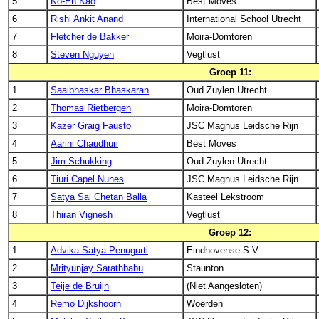
5
Ko-En Kao
Best Moves
6
Rishi Ankit Anand
International School Utrecht
7
Fletcher de Bakker
Moira-Domtoren
8
Steven Nguyen
Vegtlust
Groep 11:
1
Saaibhaskar Bhaskaran
Oud Zuylen Utrecht
2
Thomas Rietbergen
Moira-Domtoren
3
Kazer Graig Fausto
JSC Magnus Leidsche Rijn
4
Aarini Chaudhuri
Best Moves
5
Jim Schukking
Oud Zuylen Utrecht
6
Tiuri Capel Nunes
JSC Magnus Leidsche Rijn
7
Satya Sai Chetan Balla
Kasteel Lekstroom
8
Thiran Vignesh
Vegtlust
Groep 12:
1
Advika Satya Penugurti
Eindhovense S.V.
2
Mrityunjay Sarathbabu
Staunton
3
Teije de Bruijn
(Niet Aangesloten)
4
Remo Dijkshoorn
Woerden