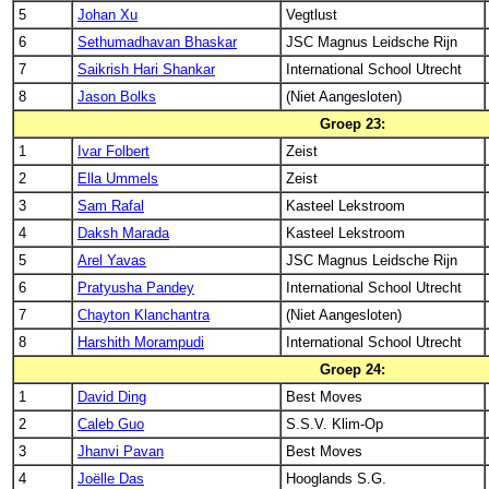
5
Johan Xu
Vegtlust
6
Sethumadhavan Bhaskar
JSC Magnus Leidsche Rijn
7
Saikrish Hari Shankar
International School Utrecht
8
Jason Bolks
(Niet Aangesloten)
Groep 23:
1
Ivar Folbert
Zeist
2
Ella Ummels
Zeist
3
Sam Rafal
Kasteel Lekstroom
4
Daksh Marada
Kasteel Lekstroom
5
Arel Yavas
JSC Magnus Leidsche Rijn
6
Pratyusha Pandey
International School Utrecht
7
Chayton Klanchantra
(Niet Aangesloten)
8
Harshith Morampudi
International School Utrecht
Groep 24:
1
David Ding
Best Moves
2
Caleb Guo
S.S.V. Klim-Op
3
Jhanvi Pavan
Best Moves
4
Joëlle Das
Hooglands S.G.