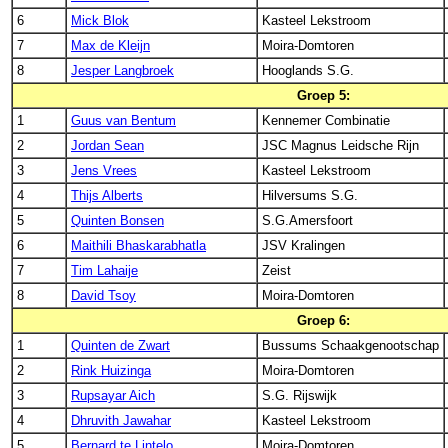
6
Mick Blok
Kasteel Lekstroom
7
Max de Kleijn
Moira-Domtoren
8
Jesper Langbroek
Hooglands S.G.
Groep 5:
1
Guus van Bentum
Kennemer Combinatie
2
Jordan Sean
JSC Magnus Leidsche Rijn
3
Jens Vrees
Kasteel Lekstroom
4
Thijs Alberts
Hilversums S.G.
5
Quinten Bonsen
S.G.Amersfoort
6
Maithili Bhaskarabhatla
JSV Kralingen
7
Tim Lahaije
Zeist
8
David Tsoy
Moira-Domtoren
Groep 6:
1
Quinten de Zwart
Bussums Schaakgenootschap
2
Rink Huizinga
Moira-Domtoren
3
Rupsayar Aich
S.G. Rijswijk
4
Dhruvith Jawahar
Kasteel Lekstroom
5
Bernard te Lintelo
Moira-Domtoren