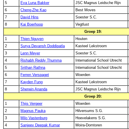
5
Eva Luna Bakker
JSC Magnus Leidsche Rijn
6
Cheng-Zhe Kao
Best Moves
7
David Hins
Soester S.C.
8
Kai Boerhoop
Vegtlust
Groep 19:
1
Thien Nguyen
Houten
2
Surya Devansh Doddipatla
Kasteel Lekstroom
3
Lenn Meyer
Soester S.C.
4
Rishabh Reddy Thumma
International School Utrecht
5
Srithan Rathna
International School Utrecht
6
Ferren Verspaget
Woerden
7
Kayden Fung
Kasteel Lekstroom
8
Sherwin Ananda
JSC Magnus Leidsche Rijn
Groep 20:
1
Thijs Vergeer
Woerden
2
Magnus Pauka
Hilversums S.G.
3
Milo Vastenburg
Hoevelakens S.G.
4
Sanjeev Deepak Kumar
Moira-Domtoren