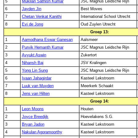
5
Mukilan Sathish Kumar
JSC Magnus Leidsche Rijn
6
Jayden Jin
Best Moves
7
Chetan Venkat Kanithi
International School Utrecht
8
Evi de Jong
Oud Zuylen Utrecht
Groep 13:
1
Aamodhana Eswar Ganesan
Aalsmeer
2
Purvik Hemanth Kumar
JSC Magnus Leidsche Rijn
3
Avyukt Aswin
Zukertort
4
Nihansh Baj
JSV Kralingen
5
Yong Lin Sung
JSC Magnus Leidsche Rijn
6
Ivaan Jahagirdar
Kasteel Lekstroom
7
Luuk van Muyden
Meerkerk Schaakt
8
Jens van Hilten
Kasteel Lekstroom
Groep 14:
1
Leon Moons
Houten
2
Joyce Breedijk
Hoevelakens S.G.
3
Bryan Jadon
Kasteel Lekstroom
4
Nakulan Agoramoorthy
Kasteel Lekstroom