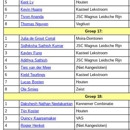
5
Kent Ly
Houten
6
Kevin Huang
Kasteel Lekstroom
7
Tivon Ananda
JSC Magnus Leidsche Rijn
8
Thomas Nguyen
Vegtlust
Groep 17:
1
Julia de Groot Corral
Moira-Domtoren
2
Sidhiksha Sathish Kumar
JSC Magnus Leidsche Rijn
3
Kayley Fung
Kasteel Lekstroom
4
Adithya Sathish
JSC Magnus Leidsche Rijn
5
Ties van der Meer
(Niet Aangesloten)
6
Kjeld Teurlings
Kasteel Lekstroom
7
Lucas Bosten
Houten
8
Ole Smies
Zeist
Groep 18:
1
Dakshesh Nathan Neelakantan
Kennemer Combinatie
2
Tijn Koster
Houten
3
Quincy Kaarsemaker
VAS
4
Rogier Henket
(Niet Aangesloten)