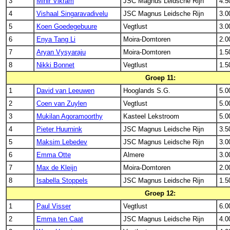
3
Mihir Vikram
JSC Magnus Leidsche Rijn
4.5
4
Vishaal Singaravadivelu
JSC Magnus Leidsche Rijn
3.0
5
Koen Goedegebuure
Vegtlust
3.0
6
Enya Tang Li
Moira-Domtoren
2.0
7
Aryan Vysyaraju
Moira-Domtoren
1.5
8
Nikki Bonnet
Vegtlust
1.5
Groep 11:
1
David van Leeuwen
Hooglands S.G.
5.0
2
Coen van Zuylen
Vegtlust
5.0
3
Mukilan Agoramoorthy
Kasteel Lekstroom
5.0
4
Pieter Huurnink
JSC Magnus Leidsche Rijn
3.5
5
Maksim Lebedev
JSC Magnus Leidsche Rijn
3.0
6
Emma Otte
Almere
3.0
7
Max de Kleijn
Moira-Domtoren
2.0
8
Isabella Stoppels
JSC Magnus Leidsche Rijn
1.5
Groep 12:
1
Paul Visser
Vegtlust
6.0
2
Emma ten Caat
JSC Magnus Leidsche Rijn
4.0