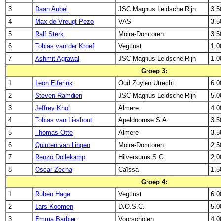
3
Daan Aubel
JSC Magnus Leidsche Rijn
3.5
4
Max de Vreugt Pezo
VAS
3.5
5
Ralf Sterk
Moira-Domtoren
3.5
6
Tobias van der Kroef
Vegtlust
1.0
7
Ashmit Agrawal
JSC Magnus Leidsche Rijn
1.0
Groep 3:
1
Leon Elferink
Oud Zuylen Utrecht
6.0
2
Steven Ramdien
JSC Magnus Leidsche Rijn
5.0
3
Jeffrey Knol
Almere
4.0
4
Tobias van Lieshout
Apeldoornse S.A.
3.5
5
Thomas Otte
Almere
3.5
6
Quinten van Lingen
Moira-Domtoren
2.5
7
Renzo Dollekamp
Hilversums S.G.
2.0
8
Oscar Zecha
Caïssa
1.5
Groep 4:
1
Ruben Hage
Vegtlust
6.0
2
Lars Koomen
D.O.S.C.
5.0
3
Emma Barbier
Voorschoten
4.0