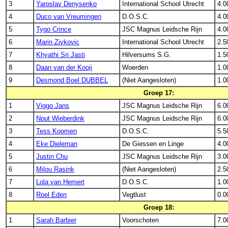
3
Yaroslav Denysenko
International School Utrecht
4.0
4
Duco van Vreumingen
D.O.S.C.
4.0
5
Tygo Crince
JSC Magnus Leidsche Rijn
4.0
6
Marin Zivkovic
International School Utrecht
2.5
7
Khyathi Sri Jasti
Hilversums S.G.
1.5
8
Daan van der Kooij
Woerden
1.0
9
Desmond Boel DUBBEL
(Niet Aangesloten)
1.0
Groep 17:
1
Viggo Jans
JSC Magnus Leidsche Rijn
6.0
2
Nout Wieberdink
JSC Magnus Leidsche Rijn
6.0
3
Tess Koomen
D.O.S.C.
5.5
4
Eke Dieleman
De Giessen en Linge
4.0
5
Justin Chu
JSC Magnus Leidsche Rijn
3.0
6
Milou Rasink
(Niet Aangesloten)
2.5
7
Lola van Hemert
D.O.S.C.
1.0
8
Roel Eden
Vegtlust
0.0
Groep 18:
1
Sarah Barbier
Voorschoten
7.0