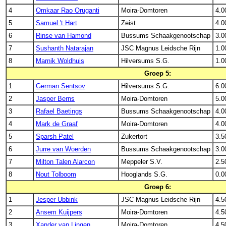
4
Omkaar Rao Oruganti
Moira-Domtoren
4.0
5
Samuel 't Hart
Zeist
4.0
6
Rinse van Hamond
Bussums Schaakgenootschap
3.0
7
Sushanth Natarajan
JSC Magnus Leidsche Rijn
1.0
8
Marnik Woldhuis
Hilversums S.G.
1.0
Groep 5:
1
German Sentsov
Hilversums S.G.
6.0
2
Jasper Berns
Moira-Domtoren
5.0
3
Rafael Baetings
Bussums Schaakgenootschap
4.0
4
Mark de Graaf
Moira-Domtoren
4.0
5
Sparsh Patel
Zukertort
3.5
6
Jurre van Woerden
Bussums Schaakgenootschap
3.0
7
Milton Talen Alarcon
Meppeler S.V.
2.5
8
Nout Tolboom
Hooglands S.G.
0.0
Groep 6:
1
Jesper Ubbink
JSC Magnus Leidsche Rijn
4.5
2
Ansem Kuijpers
Moira-Domtoren
4.5
3
Xander van Lingen
Moira-Domtoren
4.5