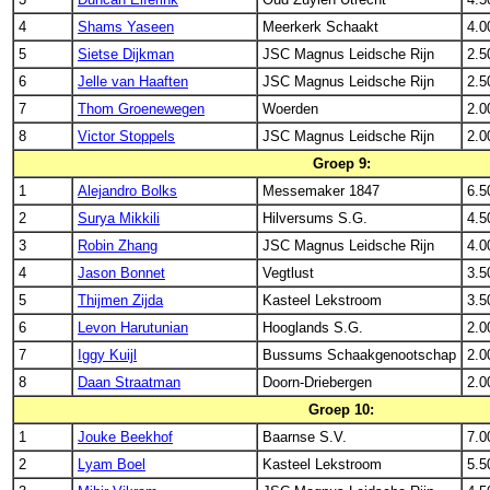
4
Shams Yaseen
Meerkerk Schaakt
4.0
5
Sietse Dijkman
JSC Magnus Leidsche Rijn
2.5
6
Jelle van Haaften
JSC Magnus Leidsche Rijn
2.5
7
Thom Groenewegen
Woerden
2.0
8
Victor Stoppels
JSC Magnus Leidsche Rijn
2.0
Groep 9:
1
Alejandro Bolks
Messemaker 1847
6.5
2
Surya Mikkili
Hilversums S.G.
4.5
3
Robin Zhang
JSC Magnus Leidsche Rijn
4.0
4
Jason Bonnet
Vegtlust
3.5
5
Thijmen Zijda
Kasteel Lekstroom
3.5
6
Levon Harutunian
Hooglands S.G.
2.0
7
Iggy Kuijl
Bussums Schaakgenootschap
2.0
8
Daan Straatman
Doorn-Driebergen
2.0
Groep 10:
1
Jouke Beekhof
Baarnse S.V.
7.0
2
Lyam Boel
Kasteel Lekstroom
5.5