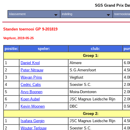
SGS Grand Prix Da
klassement
indeling
toernooist
Standen toernooi GP 9-201819
Vegtlust, 2019-05-25
positie:
speler:
club:
pun
Groep 1:
1
Daniel Knol
Almere
6.0
2
Peter Nitrauw
S.G.Amersfoort
4.5
3
Wayan Prins
Vegtlust
4.0
4
Cedric Calis
Soester S.C.
2.0
5
Arvo Boonen
Moira-Domtoren
2.0
6
Koen Aubel
JSC Magnus Leidsche Rijn
2.0
7
Kevin Moonen
DBC
0.5
Groep 2:
1
Isafara Gergin
JSC Magnus Leidsche Rijn
4.5
2
Wouter Terlouw
Soester S.C.
4.0