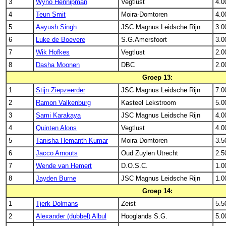
3
Wyno Hennipman
Vegtlust
4.0
4
Teun Smit
Moira-Domtoren
4.0
5
Aayush Singh
JSC Magnus Leidsche Rijn
3.0
6
Luke de Boevere
S.G.Amersfoort
3.0
7
Wik Hofkes
Vegtlust
2.0
8
Dasha Moonen
DBC
2.0
Groep 13:
1
Stijn Ziepzeerder
JSC Magnus Leidsche Rijn
7.0
2
Ramon Valkenburg
Kasteel Lekstroom
5.0
3
Sami Karakaya
JSC Magnus Leidsche Rijn
4.0
4
Quinten Alons
Vegtlust
4.0
5
Tanisha Hemanth Kumar
Moira-Domtoren
3.5
6
Jacco Arnouts
Oud Zuylen Utrecht
2.5
7
Wende van Hemert
D.O.S.C.
1.0
8
Jayden Burne
JSC Magnus Leidsche Rijn
1.0
Groep 14:
1
Tjerk Dolmans
Zeist
5.5
2
Alexander (dubbel) Albul
Hooglands S.G.
5.0