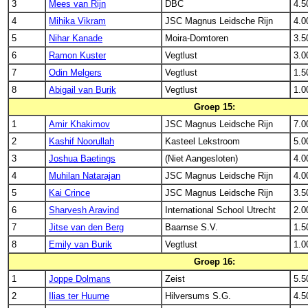
3
Mees van Rijn
DBC
4.5
4
Mihika Vikram
JSC Magnus Leidsche Rijn
4.0
5
Nihar Kanade
Moira-Domtoren
3.5
6
Ramon Kuster
Vegtlust
3.0
7
Odin Melgers
Vegtlust
1.5
8
Abigail van Burik
Vegtlust
1.0
Groep 15:
1
Amir Khakimov
JSC Magnus Leidsche Rijn
7.0
2
Kashif Noorullah
Kasteel Lekstroom
5.0
3
Joshua Baetings
(Niet Aangesloten)
4.0
4
Muhilan Natarajan
JSC Magnus Leidsche Rijn
4.0
5
Kai Crince
JSC Magnus Leidsche Rijn
3.5
6
Sharvesh Aravind
International School Utrecht
2.0
7
Jitse van den Berg
Baarnse S.V.
1.5
8
Emily van Burik
Vegtlust
1.0
Groep 16:
1
Joppe Dolmans
Zeist
5.5
2
Ilias ter Huurne
Hilversums S.G.
4.5