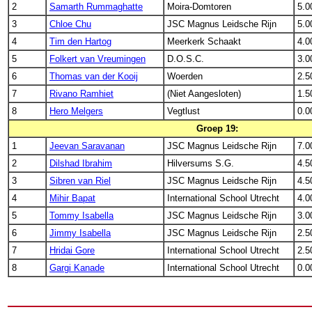
2
Samarth Rummaghatte
Moira-Domtoren
5.0
3
Chloe Chu
JSC Magnus Leidsche Rijn
5.0
4
Tim den Hartog
Meerkerk Schaakt
4.0
5
Folkert van Vreumingen
D.O.S.C.
3.0
6
Thomas van der Kooij
Woerden
2.5
7
Rivano Ramhiet
(Niet Aangesloten)
1.5
8
Hero Melgers
Vegtlust
0.0
Groep 19:
1
Jeevan Saravanan
JSC Magnus Leidsche Rijn
7.0
2
Dilshad Ibrahim
Hilversums S.G.
4.5
3
Sibren van Riel
JSC Magnus Leidsche Rijn
4.5
4
Mihir Bapat
International School Utrecht
4.0
5
Tommy Isabella
JSC Magnus Leidsche Rijn
3.0
6
Jimmy Isabella
JSC Magnus Leidsche Rijn
2.5
7
Hridai Gore
International School Utrecht
2.5
8
Gargi Kanade
International School Utrecht
0.0