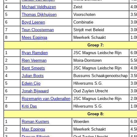
4
Michael Veldhuizen
Zeist
4.0
5
Thomas Dijkhuijsen
Voorschoten
3.5
6
Boyd Leenen
Combinatie
3.0
7
Teun Cloosterman
Strijdt met Beleid
3.0
8
Mees Eppinga
Meerkerk Schaakt
1.0
Groep 7:
1
Ryan Ramdien
JSC Magnus Leidsche Rijn
6.0
2
Rien Veerman
Moira-Domtoren
5.5
3
Bent Smeets
JSC Magnus Leidsche Rijn
4.0
4
Julian Boots
Bussums Schaakgenootschap
3.5
5
Edwin Cijo
Hilversums S.G.
3.0
6
Jonah Bijwaard
Oud Zuylen Utrecht
3.0
7
Rozemarijn van Oudenallen
JSC Magnus Leidsche Rijn
2.0
8
Kriti Das
Hilversums S.G.
1.0
Groep 8:
1
Roman Kusters
Woerden
6.0
2
Max Eppinga
Meerkerk Schaakt
4.5
3
Duncan Elferink
Oud Zuylen Utrecht
4.5