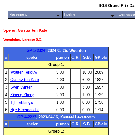
SGS Grand Prix Da
klassement
indeling
toernooist
Speler: Gustav ten Kate
Vereniging: Larense S.C.
GP 5-2324
, 2024-05-26, Woerden
#
speler
punten
O.R.
S.B.
GP-elo
Groep 1:
1
Wouter Terlouw
5.00
10.00
2089
2
Gustav ten Kate
4.00
6.00
1827
3
Sven Winter
3.00
3.00
1957
4
Xiheng Zhang
2.00
1.00
1729
5
Tijl Fokkinga
1.00
0.00
1750
6
Nije Bloemendal
0.00
0.00
1714
GP 4-2223
, 2023-04-16, Kasteel Lekstroom
#
speler
punten
O.R.
S.B.
GP-elo
Groep 1: