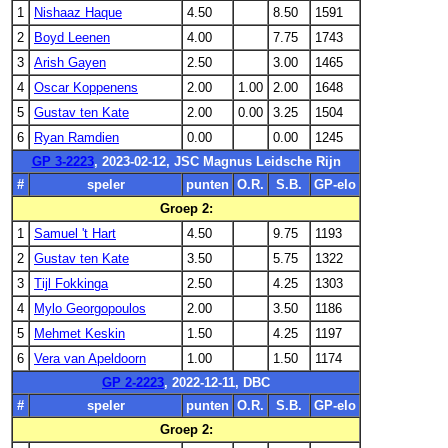
1
Nishaaz Haque
4.50
8.50
1591
2
Boyd Leenen
4.00
7.75
1743
3
Arish Gayen
2.50
3.00
1465
4
Oscar Koppenens
2.00
1.00
2.00
1648
5
Gustav ten Kate
2.00
0.00
3.25
1504
6
Ryan Ramdien
0.00
0.00
1245
GP 3-2223
, 2023-02-12, JSC Magnus Leidsche Rijn
#
speler
punten
O.R.
S.B.
GP-elo
Groep 2:
1
Samuel 't Hart
4.50
9.75
1193
2
Gustav ten Kate
3.50
5.75
1322
3
Tijl Fokkinga
2.50
4.25
1303
4
Mylo Georgopoulos
2.00
3.50
1186
5
Mehmet Keskin
1.50
4.25
1197
6
Vera van Apeldoorn
1.00
1.50
1174
GP 2-2223
, 2022-12-11, DBC
#
speler
punten
O.R.
S.B.
GP-elo
Groep 2: