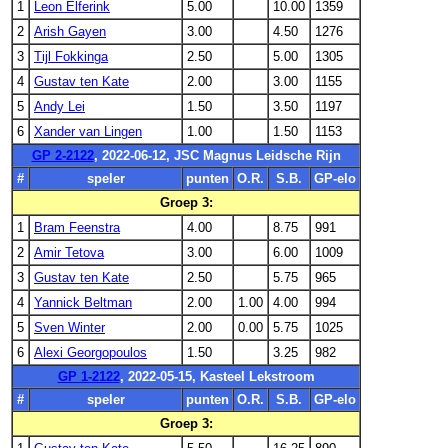
1
Leon Elferink
5.00
10.00
1359
2
Arish Gayen
3.00
4.50
1276
3
Tijl Fokkinga
2.50
5.00
1305
4
Gustav ten Kate
2.00
3.00
1155
5
Andy Lei
1.50
3.50
1197
6
Xander van Lingen
1.00
1.50
1153
GP 2-2122
, 2022-06-12, JSC Magnus Leidsche Rijn
#
speler
punten
O.R.
S.B.
GP-elo
Groep 3:
1
Bram Feenstra
4.00
8.75
991
2
Amir Tetova
3.00
6.00
1009
3
Gustav ten Kate
2.50
5.75
965
4
Yannick Beltman
2.00
1.00
4.00
994
5
Sven Winter
2.00
0.00
5.75
1025
6
Alexi Georgopoulos
1.50
3.25
982
GP 1-2122
, 2022-05-15, Kasteel Lekstroom
#
speler
punten
O.R.
S.B.
GP-elo
Groep 3: