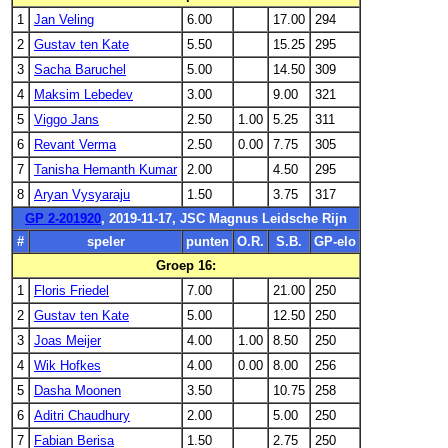
1
Jan Veling
6.00
17.00
294
2
Gustav ten Kate
5.50
15.25
295
3
Sacha Baruchel
5.00
14.50
309
4
Maksim Lebedev
3.00
9.00
321
5
Viggo Jans
2.50
1.00
5.25
311
6
Revant Verma
2.50
0.00
7.75
305
7
Tanisha Hemanth Kumar
2.00
4.50
295
8
Aryan Vysyaraju
1.50
3.75
317
GP 2-201920
, 2019-11-17, JSC Magnus Leidsche Rijn
#
speler
punten
O.R.
S.B.
GP-elo
Groep 16:
1
Floris Friedel
7.00
21.00
250
2
Gustav ten Kate
5.00
12.50
250
3
Joas Meijer
4.00
1.00
8.50
250
4
Wik Hofkes
4.00
0.00
8.00
256
5
Dasha Moonen
3.50
10.75
258
6
Aditri Chaudhury
2.00
5.00
250
7
Fabian Berisa
1.50
2.75
250