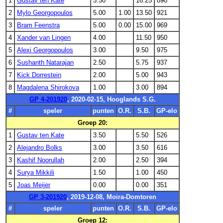
1
Gustav ten Kate
5.50
16.25
890
2
Mylo Georgopoulos
5.00
1.00
13.50
921
3
Bram Feenstra
5.00
0.00
15.00
969
4
Xander van Lingen
4.00
11.50
950
5
Alexi Georgopoulos
3.00
9.50
975
6
Sushanth Natarajan
2.50
5.75
937
7
Kick Dorrestein
2.00
5.00
943
8
Magdalena Shirokova
1.00
3.00
894
GP 4-201920
, 2020-02-15, Hooglands S.G.
#
speler
punten
O.R.
S.B.
GP-elo
Groep 20:
1
Gustav ten Kate
3.50
5.50
526
2
Alejandro Bolks
3.00
3.50
616
3
Kashif Noorullah
2.00
2.50
394
4
Surya Mikkili
1.50
1.00
450
5
Joas Meijer
0.00
0.00
351
GP 3-201920
, 2019-12-08, Moira-Domtoren
#
speler
punten
O.R.
S.B.
GP-elo
Groep 12: