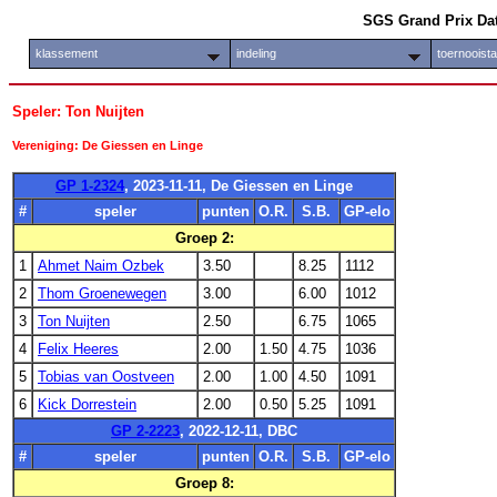
SGS Grand Prix Da
klassement
indeling
toernooist
Speler: Ton Nuijten
Vereniging: De Giessen en Linge
GP 1-2324
, 2023-11-11, De Giessen en Linge
#
speler
punten
O.R.
S.B.
GP-elo
Groep 2:
1
Ahmet Naim Ozbek
3.50
8.25
1112
2
Thom Groenewegen
3.00
6.00
1012
3
Ton Nuijten
2.50
6.75
1065
4
Felix Heeres
2.00
1.50
4.75
1036
5
Tobias van Oostveen
2.00
1.00
4.50
1091
6
Kick Dorrestein
2.00
0.50
5.25
1091
GP 2-2223
, 2022-12-11, DBC
#
speler
punten
O.R.
S.B.
GP-elo
Groep 8: