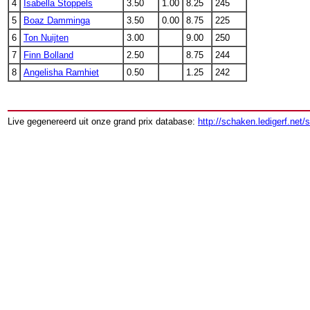
4
Isabella Stoppels
3.50
1.00
8.25
245
5
Boaz Damminga
3.50
0.00
8.75
225
6
Ton Nuijten
3.00
9.00
250
7
Finn Bolland
2.50
8.75
244
8
Angelisha Ramhiet
0.50
1.25
242
Live gegenereerd uit onze grand prix database:
http://schaken.ledigerf.net/