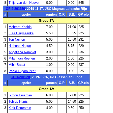
8
Thijs van den Heuvel
0.00
0.00
545
GP 2-201920
, 2019-11-17, JSC Magnus Leidsche Rijn
#
speler
punten
O.R.
S.B.
GP-elo
Groep 17:
1
Mehmet Keskin
7.00
21.00
225
2
Elza Baryssenka
5.50
13.25
225
3
Ton Nuijten
5.00
10.50
231
4
Nishaaz Haque
4.50
8.75
229
5
Angelisha Ramhiet
3.00
3.00
236
6
Milan van Reenen
2.00
1.00
225
7
Mihir Bapat
1.00
0.00
237
8
Pablo Lugaro-Petit
0.00
0.00
225
GP 1-201920
, 2019-10-26, De Giessen en Linge
#
speler
punten
O.R.
S.B.
GP-elo
Groep 12:
1
Simon Huisman
6.00
19.00
225
2
Tobias Harris
5.00
14.50
225
3
Kick Dorrestein
4.00
9.50
250