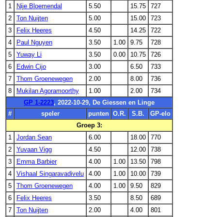
1
Nije Bloemendal
5.50
15.75
727
2
Ton Nuijten
5.00
15.00
723
3
Felix Heeres
4.50
14.25
722
4
Paul Nguyen
3.50
1.00
9.75
728
5
Yuway Li
3.50
0.00
10.75
726
6
Edwin Cijo
3.00
6.50
733
7
Thom Groenewegen
2.00
8.00
736
8
Mukilan Agoramoorthy
1.00
2.00
734
GP 1-2223
, 2022-10-29, De Giessen en Linge
#
speler
punten
O.R.
S.B.
GP-elo
Groep 3:
1
Jordan Sean
6.00
18.00
770
2
Yuvaan Vigg
4.50
12.00
738
3
Emma Barbier
4.00
1.00
13.50
798
4
Vishaal Singaravadivelu
4.00
1.00
10.00
739
5
Thom Groenewegen
4.00
1.00
9.50
829
6
Felix Heeres
3.50
8.50
689
7
Ton Nuijten
2.00
4.00
801