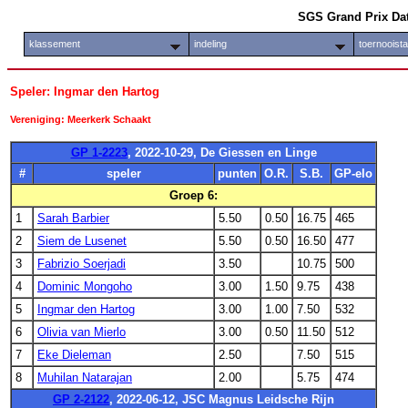
SGS Grand Prix Da
klassement
indeling
toernooist
Speler: Ingmar den Hartog
Vereniging: Meerkerk Schaakt
GP 1-2223
, 2022-10-29, De Giessen en Linge
#
speler
punten
O.R.
S.B.
GP-elo
Groep 6:
1
Sarah Barbier
5.50
0.50
16.75
465
2
Siem de Lusenet
5.50
0.50
16.50
477
3
Fabrizio Soerjadi
3.50
10.75
500
4
Dominic Mongoho
3.00
1.50
9.75
438
5
Ingmar den Hartog
3.00
1.00
7.50
532
6
Olivia van Mierlo
3.00
0.50
11.50
512
7
Eke Dieleman
2.50
7.50
515
8
Muhilan Natarajan
2.00
5.75
474
GP 2-2122
, 2022-06-12, JSC Magnus Leidsche Rijn