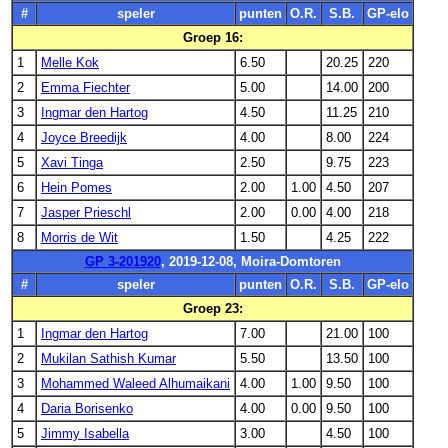
#
speler
punten
O.R.
S.B.
GP-elo
Groep 16:
1
Melle Kok
6.50
20.25
220
2
Emma Fiechter
5.00
14.00
200
3
Ingmar den Hartog
4.50
11.25
210
4
Joyce Breedijk
4.00
8.00
224
5
Xavi Tinga
2.50
9.75
223
6
Hein Pomes
2.00
1.00
4.50
207
7
Jasper Prieschl
2.00
0.00
4.00
218
8
Morris de Wit
1.50
4.25
222
GP 3-201920
, 2019-12-08, Moira-Domtoren
#
speler
punten
O.R.
S.B.
GP-elo
Groep 23:
1
Ingmar den Hartog
7.00
21.00
100
2
Mukilan Sathish Kumar
5.50
13.50
100
3
Mohammed Waleed Alhumaikani
4.00
1.00
9.50
100
4
Daria Borisenko
4.00
0.00
9.50
100
5
Jimmy Isabella
3.00
4.50
100