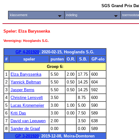
SGS Grand Prix Da
klassement
indeling
toernooist
Speler: Elza Baryssenka
Vereniging: Hooglands S.G.
GP 4-201920
, 2020-02-15, Hooglands S.G.
#
speler
punten
O.R.
S.B.
GP-elo
Groep 6:
1
Elza Baryssenka
5.50
2.00
17.75
600
2
Yannick Beltman
5.50
0.50
14.25
604
3
Jasper Berns
5.50
0.50
14.25
592
4
Christine Lensvelt
3.50
8.75
600
5
Lucas Kronemeijer
3.00
1.00
5.00
590
6
Kriti Das
3.00
0.00
7.50
589
7
David van Leeuwen
2.00
3.50
638
8
Sander de Graaf
0.00
0.00
589
GP 3-201920
, 2019-12-08, Moira-Domtoren