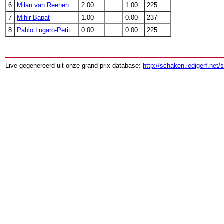
6
Milan van Reenen
2.00
1.00
225
7
Mihir Bapat
1.00
0.00
237
8
Pablo Lugaro-Petit
0.00
0.00
225
Live gegenereerd uit onze grand prix database:
http://schaken.ledigerf.net/