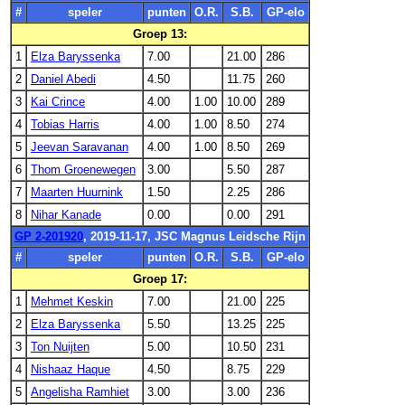
#
speler
punten
O.R.
S.B.
GP-elo
Groep 13:
1
Elza Baryssenka
7.00
21.00
286
2
Daniel Abedi
4.50
11.75
260
3
Kai Crince
4.00
1.00
10.00
289
4
Tobias Harris
4.00
1.00
8.50
274
5
Jeevan Saravanan
4.00
1.00
8.50
269
6
Thom Groenewegen
3.00
5.50
287
7
Maarten Huurnink
1.50
2.25
286
8
Nihar Kanade
0.00
0.00
291
GP 2-201920
, 2019-11-17, JSC Magnus Leidsche Rijn
#
speler
punten
O.R.
S.B.
GP-elo
Groep 17:
1
Mehmet Keskin
7.00
21.00
225
2
Elza Baryssenka
5.50
13.25
225
3
Ton Nuijten
5.00
10.50
231
4
Nishaaz Haque
4.50
8.75
229
5
Angelisha Ramhiet
3.00
3.00
236