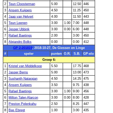
2
Teun Cloosterman
5.00
12.50
446
3
Ansem Kuijpers
4.50
11.25
450
4
Jaap van Helvert
4.00
11.50
443
5
Teun Leenen
3.00
1.00
7.00
448
6
Jesper Ubbink
3.00
0.00
6.00
448
7
Rafael Baetings
2.00
3.00
450
8
Alejandro Bolks
0.00
0.00
412
GP 2-201819
, 2018-10-27, De Giessen en Linge
#
speler
punten
O.R.
S.B.
GP-elo
Groep 6:
1
Kristel van Middelkoop
5.50
17.75
468
2
Jasper Berns
5.00
13.00
473
3
Sushanth Natarajan
4.50
14.25
475
4
Ansem Kuijpers
3.50
9.75
438
5
Rafael Baetings
3.00
1.00
9.00
456
6
Milton Talen Alarcon
3.00
0.00
8.00
428
7
Preston Pelenkahu
2.50
8.25
447
8
Bas Ebregt
1.00
3.00
435