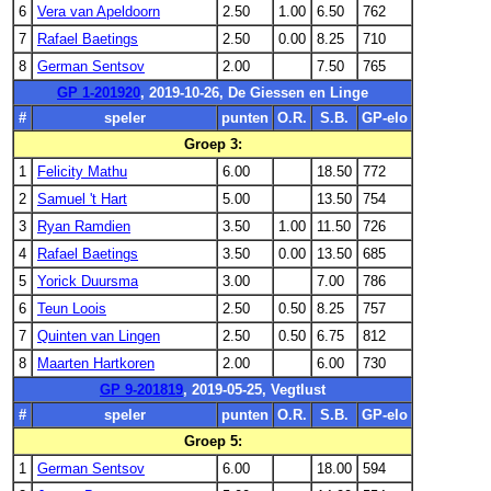
6
Vera van Apeldoorn
2.50
1.00
6.50
762
7
Rafael Baetings
2.50
0.00
8.25
710
8
German Sentsov
2.00
7.50
765
GP 1-201920
, 2019-10-26, De Giessen en Linge
#
speler
punten
O.R.
S.B.
GP-elo
Groep 3:
1
Felicity Mathu
6.00
18.50
772
2
Samuel 't Hart
5.00
13.50
754
3
Ryan Ramdien
3.50
1.00
11.50
726
4
Rafael Baetings
3.50
0.00
13.50
685
5
Yorick Duursma
3.00
7.00
786
6
Teun Loois
2.50
0.50
8.25
757
7
Quinten van Lingen
2.50
0.50
6.75
812
8
Maarten Hartkoren
2.00
6.00
730
GP 9-201819
, 2019-05-25, Vegtlust
#
speler
punten
O.R.
S.B.
GP-elo
Groep 5:
1
German Sentsov
6.00
18.00
594