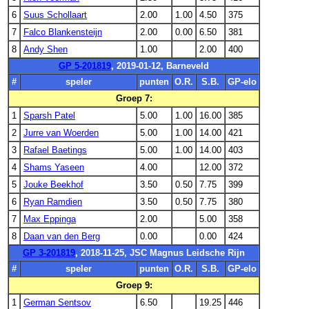
6
Suus Schollaart
2.00
1.00
4.50
375
7
Falco Blankensteijn
2.00
0.00
6.50
381
8
Andy Shen
1.00
2.00
400
GP 5-201819
, 2019-01-12, Barneveld
#
speler
punten
O.R.
S.B.
GP-elo
Groep 7:
1
Sparsh Patel
5.00
1.00
16.00
385
2
Jurre van Woerden
5.00
1.00
14.00
421
3
Rafael Baetings
5.00
1.00
14.00
403
4
Shams Yaseen
4.00
12.00
372
5
Jouke Beekhof
3.50
0.50
7.75
399
6
Ryan Ramdien
3.50
0.50
7.75
380
7
Max Eppinga
2.00
5.00
358
8
Daan van den Berg
0.00
0.00
424
GP 3-201819
, 2018-11-25, JSC Magnus Leidsche Rijn
#
speler
punten
O.R.
S.B.
GP-elo
Groep 9:
1
German Sentsov
6.50
19.25
446