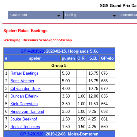
SGS Grand Prix Da
klassement
indeling
toernooist
Speler: Rafael Baetings
Vereniging: Bussums Schaakgenootschap
GP 4-201920
, 2020-02-15, Hooglands S.G.
#
speler
punten
O.R.
S.B.
GP-elo
Groep 5:
1
Rafael Baetings
5.50
15.75
676
2
Boris Vosmer
5.00
15.75
685
3
Cil van den Brink
4.00
10.75
679
4
Duncan Elferink
3.50
1.00
12.00
635
5
Kick Dorrestein
3.50
1.00
11.50
664
6
Rinse van Hamond
3.50
1.00
9.25
692
7
Jouke Beekhof
1.50
0.50
4.25
661
8
Roelof Tennekes
1.50
0.50
4.25
650
GP 3-201920
, 2019-12-08, Moira-Domtoren