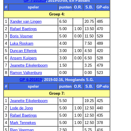
GP 7-201819
, 2019-03-09, En Passant
#
speler
punten
O.R.
S.B.
GP-elo
Groep 4:
1
Xander van Lingen
6.50
20.75
485
2
Rafael Baetings
5.00
1.00
13.50
470
3
Boris Vosmer
5.00
0.00
11.50
529
4
Luka Roskam
4.00
7.50
489
5
Duncan Elferink
3.00
1.00
4.50
420
6
Ansem Kuijpers
3.00
0.00
6.50
528
7
Jeanette Eikelenboom
1.50
3.25
479
8
Ramon Valkenburg
0.00
0.00
523
GP 6-201819
, 2019-02-16, Hooglands S.G.
#
speler
punten
O.R.
S.B.
GP-elo
Groep 7:
1
Jeanette Eikelenboom
5.50
19.25
425
2
Lode de Jong
5.00
1.00
12.50
440
3
Rafael Baetings
5.00
1.00
12.50
435
4
Mark Tennekes
5.00
1.00
12.50
378
5
Rien Veerman
2.50
5.75
416