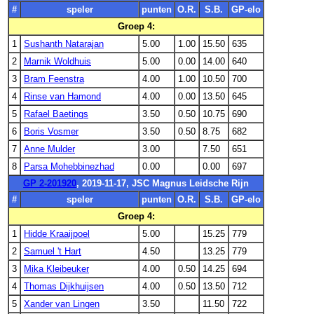
#
speler
punten
O.R.
S.B.
GP-elo
Groep 4:
1
Sushanth Natarajan
5.00
1.00
15.50
635
2
Marnik Woldhuis
5.00
0.00
14.00
640
3
Bram Feenstra
4.00
1.00
10.50
700
4
Rinse van Hamond
4.00
0.00
13.50
645
5
Rafael Baetings
3.50
0.50
10.75
690
6
Boris Vosmer
3.50
0.50
8.75
682
7
Anne Mulder
3.00
7.50
651
8
Parsa Mohebbinezhad
0.00
0.00
697
GP 2-201920
, 2019-11-17, JSC Magnus Leidsche Rijn
#
speler
punten
O.R.
S.B.
GP-elo
Groep 4:
1
Hidde Kraaijpoel
5.00
15.25
779
2
Samuel 't Hart
4.50
13.25
779
3
Mika Kleibeuker
4.00
0.50
14.25
694
4
Thomas Dijkhuijsen
4.00
0.50
13.50
712
5
Xander van Lingen
3.50
11.50
722