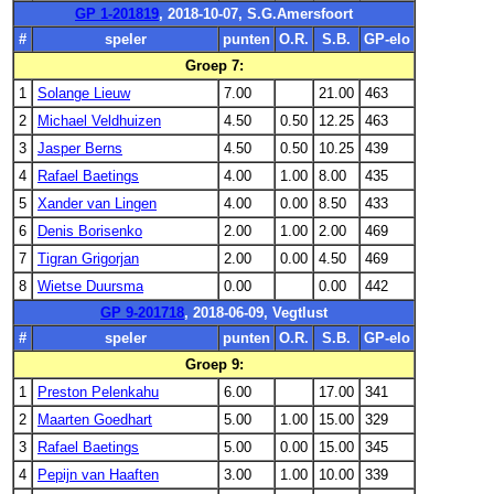
GP 1-201819
, 2018-10-07, S.G.Amersfoort
#
speler
punten
O.R.
S.B.
GP-elo
Groep 7:
1
Solange Lieuw
7.00
21.00
463
2
Michael Veldhuizen
4.50
0.50
12.25
463
3
Jasper Berns
4.50
0.50
10.25
439
4
Rafael Baetings
4.00
1.00
8.00
435
5
Xander van Lingen
4.00
0.00
8.50
433
6
Denis Borisenko
2.00
1.00
2.00
469
7
Tigran Grigorjan
2.00
0.00
4.50
469
8
Wietse Duursma
0.00
0.00
442
GP 9-201718
, 2018-06-09, Vegtlust
#
speler
punten
O.R.
S.B.
GP-elo
Groep 9:
1
Preston Pelenkahu
6.00
17.00
341
2
Maarten Goedhart
5.00
1.00
15.00
329
3
Rafael Baetings
5.00
0.00
15.00
345
4
Pepijn van Haaften
3.00
1.00
10.00
339