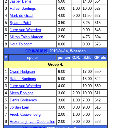
2
Jasper Berns
5.00
14.00
554
3
Rafael Baetings
4.00
1.00
10.00
627
4
Mark de Graaf
4.00
0.00
11.50
627
5
Sparsh Patel
3.50
8.25
613
6
Jurre van Woerden
3.00
9.00
546
7
Milton Talen Alarcon
2.50
4.75
594
8
Nout Tolboom
0.00
0.00
576
GP 8-201819
, 2019-04-14, Woerden
#
speler
punten
O.R.
S.B.
GP-elo
Groep 4:
1
Owen Hodgsen
6.00
17.00
550
2
Rafael Baetings
5.00
18.00
522
3
Jurre van Woerden
4.00
10.00
550
4
Mees Eppinga
3.00
2.00
10.00
511
5
Denis Borisenko
3.00
1.00
7.00
542
6
Jordan Lam
3.00
0.00
9.00
515
7
Freek Couwenberg
2.00
1.00
5.00
565
8
Rozemarijn van Oudenallen
2.00
0.00
8.00
528