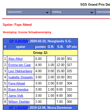
SGS Grand Prix Da
klassement
indeling
toernooist
Speler: Faye Attwel
Vereniging: Gooise Schaakvereniging
GP 4-201920
, 2020-02-15, Hooglands S.G.
#
speler
punten
O.R.
S.B.
GP-elo
Groep 12:
1
Alex Albul
6.00
18.00
301
2
Emma ten Caat
4.00
1.00
12.00
327
3
Levi Hekkenberg
4.00
0.00
15.00
325
4
Isabella Stoppels
3.00
2.00
10.00
301
5
Faye Attwel
3.00
2.00
8.00
304
6
Bram Arendse
3.00
1.00
9.00
310
7
Jarno Volk
3.00
1.00
9.00
300
8
Willem Deelder
2.00
7.00
300
GP 3-201920
, 2019-12-08, Moira-Domtoren