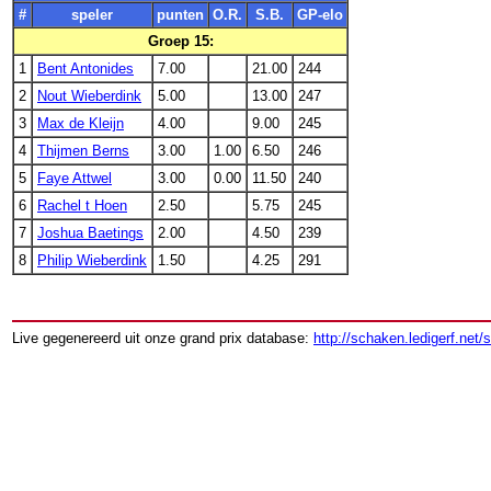
#
speler
punten
O.R.
S.B.
GP-elo
Groep 15:
1
Bent Antonides
7.00
21.00
244
2
Nout Wieberdink
5.00
13.00
247
3
Max de Kleijn
4.00
9.00
245
4
Thijmen Berns
3.00
1.00
6.50
246
5
Faye Attwel
3.00
0.00
11.50
240
6
Rachel t Hoen
2.50
5.75
245
7
Joshua Baetings
2.00
4.50
239
8
Philip Wieberdink
1.50
4.25
291
Live gegenereerd uit onze grand prix database:
http://schaken.ledigerf.net/