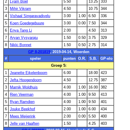
2
Lyam Boel
5.50
13.25
333
3
Mihir Vikram
4.50
10.75
344
4
Vishaal Singaravadivelu
3.00
1.00
6.50
336
5
Koen Goedegebuure
3.00
0.00
7.50
344
6
Enya Tang Li
2.00
4.50
313
7
Aryan Vysyaraju
1.50
0.50
3.75
329
8
Nikki Bonnet
1.50
0.50
2.75
314
GP 8-201819
, 2019-04-14, Woerden
#
speler
punten
O.R.
S.B.
GP-elo
Groep 5:
1
Jeanette Eikelenboom
6.00
18.00
423
2
Jefta Hoogendoorn
4.50
12.75
387
3
Marnik Woldhuis
4.00
1.00
16.00
382
4
Rien Veerman
4.00
1.00
9.50
413
5
Ryan Ramdien
4.00
1.00
9.50
401
6
Jouke Beekhof
2.00
1.00
6.00
434
7
Mees Meijerink
2.00
0.00
5.50
400
8
Jelle van Haaften
1.50
4.25
403