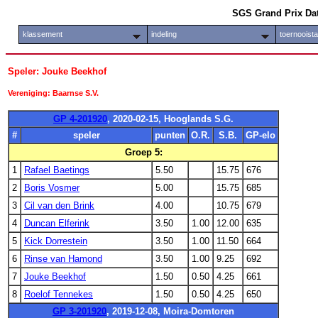
SGS Grand Prix Da
klassement
indeling
toernooist
Speler: Jouke Beekhof
Vereniging: Baarnse S.V.
GP 4-201920
, 2020-02-15, Hooglands S.G.
#
speler
punten
O.R.
S.B.
GP-elo
Groep 5:
1
Rafael Baetings
5.50
15.75
676
2
Boris Vosmer
5.00
15.75
685
3
Cil van den Brink
4.00
10.75
679
4
Duncan Elferink
3.50
1.00
12.00
635
5
Kick Dorrestein
3.50
1.00
11.50
664
6
Rinse van Hamond
3.50
1.00
9.25
692
7
Jouke Beekhof
1.50
0.50
4.25
661
8
Roelof Tennekes
1.50
0.50
4.25
650
GP 3-201920
, 2019-12-08, Moira-Domtoren