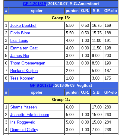
GP 1-201819
, 2018-10-07, S.G.Amersfoort
#
speler
punten
O.R.
S.B.
GP-elo
Groep 13:
1
Jouke Beekhof
5.50
0.50
16.75
169
2
Floris Blom
5.50
0.50
15.75
188
3
Lies Loois
4.00
1.00
11.00
191
4
Emma ten Caat
4.00
0.00
11.50
198
5
James Nie
3.00
1.00
9.00
200
6
Thom Groenewegen
3.00
0.00
8.50
190
7
Roeland Kuijten
2.00
5.00
187
8
Tess Koomen
1.00
3.00
175
GP 9-201718
, 2018-06-09, Vegtlust
#
speler
punten
O.R.
S.B.
GP-elo
Groep 11:
1
Shams Yaseen
6.00
17.00
280
2
Jeanette Eikelenboom
5.00
1.00
15.00
260
3
Iris Roggeveld
5.00
0.00
15.00
284
4
Diarmuid Coffey
3.00
1.00
7.00
236