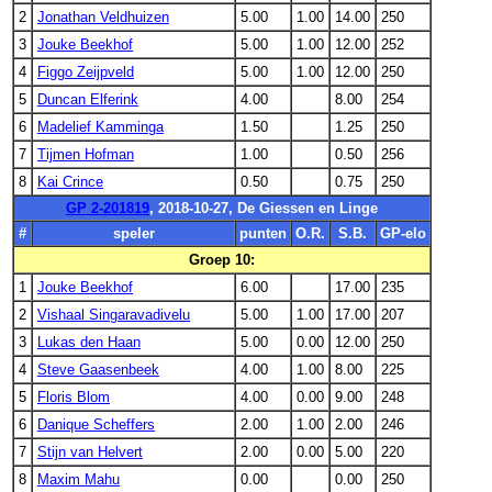
2
Jonathan Veldhuizen
5.00
1.00
14.00
250
3
Jouke Beekhof
5.00
1.00
12.00
252
4
Figgo Zeijpveld
5.00
1.00
12.00
250
5
Duncan Elferink
4.00
8.00
254
6
Madelief Kamminga
1.50
1.25
250
7
Tijmen Hofman
1.00
0.50
256
8
Kai Crince
0.50
0.75
250
GP 2-201819
, 2018-10-27, De Giessen en Linge
#
speler
punten
O.R.
S.B.
GP-elo
Groep 10:
1
Jouke Beekhof
6.00
17.00
235
2
Vishaal Singaravadivelu
5.00
1.00
17.00
207
3
Lukas den Haan
5.00
0.00
12.00
250
4
Steve Gaasenbeek
4.00
1.00
8.00
225
5
Floris Blom
4.00
0.00
9.00
248
6
Danique Scheffers
2.00
1.00
2.00
246
7
Stijn van Helvert
2.00
0.00
5.00
220
8
Maxim Mahu
0.00
0.00
250