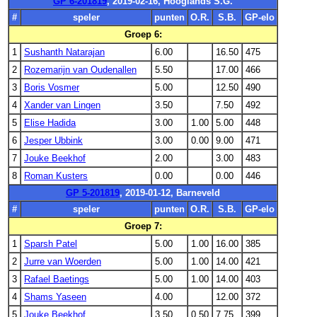
GP 6-201819
, 2019-02-16, Hooglands S.G.
#
speler
punten
O.R.
S.B.
GP-elo
Groep 6:
1
Sushanth Natarajan
6.00
16.50
475
2
Rozemarijn van Oudenallen
5.50
17.00
466
3
Boris Vosmer
5.00
12.50
490
4
Xander van Lingen
3.50
7.50
492
5
Elise Hadida
3.00
1.00
5.00
448
6
Jesper Ubbink
3.00
0.00
9.00
471
7
Jouke Beekhof
2.00
3.00
483
8
Roman Kusters
0.00
0.00
446
GP 5-201819
, 2019-01-12, Barneveld
#
speler
punten
O.R.
S.B.
GP-elo
Groep 7:
1
Sparsh Patel
5.00
1.00
16.00
385
2
Jurre van Woerden
5.00
1.00
14.00
421
3
Rafael Baetings
5.00
1.00
14.00
403
4
Shams Yaseen
4.00
12.00
372
5
Jouke Beekhof
3.50
0.50
7.75
399