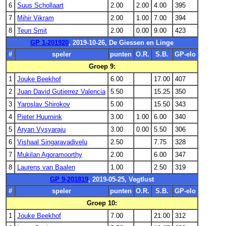
6
Suus Schollaart
2.00
2.00
4.00
395
7
Mihir Vikram
2.00
1.00
7.00
394
8
Teun Smit
2.00
0.00
9.00
423
GP 1-201920
, 2019-10-26, De Giessen en Linge
#
speler
punten
O.R.
S.B.
GP-elo
Groep 9:
1
Jouke Beekhof
6.00
17.00
407
2
Juan David Gutierrez Valencia
5.50
15.25
350
3
Yaroslav Shirokov
5.00
15.50
343
4
Pieter Huurnink
3.00
1.00
6.00
340
5
Aryan Vysyaraju
3.00
0.00
5.50
306
6
Vishaal Singaravadivelu
2.50
7.75
328
7
Mukilan Agoramoorthy
2.00
6.00
347
8
Laurens van Baalen
1.00
2.50
319
GP 9-201819
, 2019-05-25, Vegtlust
#
speler
punten
O.R.
S.B.
GP-elo
Groep 10:
1
Jouke Beekhof
7.00
21.00
312