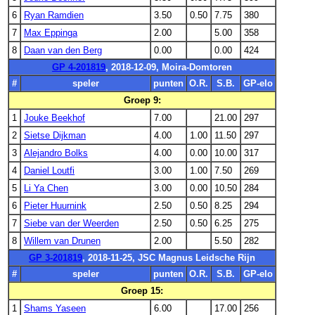
6
Ryan Ramdien
3.50
0.50
7.75
380
7
Max Eppinga
2.00
5.00
358
8
Daan van den Berg
0.00
0.00
424
GP 4-201819
, 2018-12-09, Moira-Domtoren
#
speler
punten
O.R.
S.B.
GP-elo
Groep 9:
1
Jouke Beekhof
7.00
21.00
297
2
Sietse Dijkman
4.00
1.00
11.50
297
3
Alejandro Bolks
4.00
0.00
10.00
317
4
Daniel Loutfi
3.00
1.00
7.50
269
5
Li Ya Chen
3.00
0.00
10.50
284
6
Pieter Huurnink
2.50
0.50
8.25
294
7
Siebe van der Weerden
2.50
0.50
6.25
275
8
Willem van Drunen
2.00
5.50
282
GP 3-201819
, 2018-11-25, JSC Magnus Leidsche Rijn
#
speler
punten
O.R.
S.B.
GP-elo
Groep 15:
1
Shams Yaseen
6.00
17.00
256