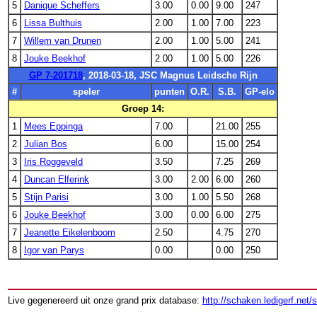
5
Danique Scheffers
3.00
0.00
9.00
247
6
Lissa Bulthuis
2.00
1.00
7.00
223
7
Willem van Drunen
2.00
1.00
5.00
241
8
Jouke Beekhof
2.00
1.00
5.00
226
GP 7-201718
, 2018-03-18, JSC Magnus Leidsche Rijn
#
speler
punten
O.R.
S.B.
GP-elo
Groep 14:
1
Mees Eppinga
7.00
21.00
255
2
Julian Bos
6.00
15.00
254
3
Iris Roggeveld
3.50
7.25
269
4
Duncan Elferink
3.00
2.00
6.00
260
5
Stijn Parisi
3.00
1.00
5.50
268
6
Jouke Beekhof
3.00
0.00
6.00
275
7
Jeanette Eikelenboom
2.50
4.75
270
8
Igor van Parys
0.00
0.00
250
Live gegenereerd uit onze grand prix database:
http://schaken.ledigerf.net/