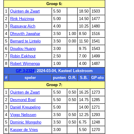
Groep 6:
1
Quinten de Zwart
5.50
18.50
1503
2
Rink Huizinga
5.00
14.50
1477
3
Rupsayar Aich
4.00
10.25
1480
4
Dhruvith Jawahar
3.50
1.00
8.50
1516
5
Bernard te Lintelo
3.50
0.00
11.50
1541
6
Doudou Huang
3.00
9.75
1543
7
Robin Eekhout
2.50
7.00
1499
8
Robert Wijmenga
1.00
4.00
1487
GP 3-2324
, 2024-03-04, Kasteel Lekstroom
#
speler
punten
O.R.
S.B.
GP-elo
Groep 7:
1
Quinten de Zwart
5.50
0.50
16.25
1273
2
Desmond Boel
5.50
0.50
14.75
1285
3
Daniël Kreupeling
5.00
14.00
1271
4
Viggo Nelissen
3.50
0.50
12.25
1293
5
Dominic Mongoho
3.50
0.50
6.75
1248
6
Kasper de Vries
3.00
5.50
1270