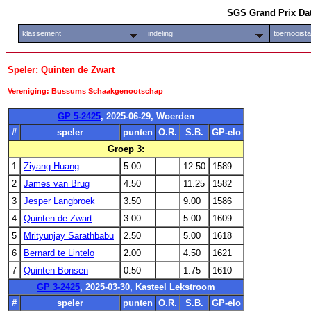
SGS Grand Prix Da
klassement
indeling
toernooist
Speler: Quinten de Zwart
Vereniging: Bussums Schaakgenootschap
GP 5-2425
, 2025-06-29, Woerden
#
speler
punten
O.R.
S.B.
GP-elo
Groep 3:
1
Ziyang Huang
5.00
12.50
1589
2
James van Brug
4.50
11.25
1582
3
Jesper Langbroek
3.50
9.00
1586
4
Quinten de Zwart
3.00
5.00
1609
5
Mrityunjay Sarathbabu
2.50
5.00
1618
6
Bernard te Lintelo
2.00
4.50
1621
7
Quinten Bonsen
0.50
1.75
1610
GP 3-2425
, 2025-03-30, Kasteel Lekstroom
#
speler
punten
O.R.
S.B.
GP-elo