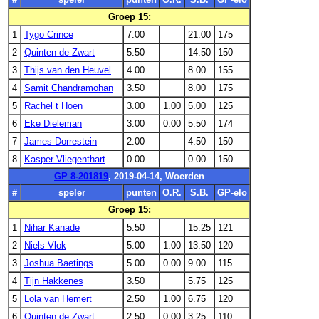
Groep 15:
1
Tygo Crince
7.00
21.00
175
2
Quinten de Zwart
5.50
14.50
150
3
Thijs van den Heuvel
4.00
8.00
155
4
Samit Chandramohan
3.50
8.00
175
5
Rachel t Hoen
3.00
1.00
5.00
125
6
Eke Dieleman
3.00
0.00
5.50
174
7
James Dorrestein
2.00
4.50
150
8
Kasper Vliegenthart
0.00
0.00
150
GP 8-201819
, 2019-04-14, Woerden
#
speler
punten
O.R.
S.B.
GP-elo
Groep 15:
1
Nihar Kanade
5.50
15.25
121
2
Niels Vlok
5.00
1.00
13.50
120
3
Joshua Baetings
5.00
0.00
9.00
115
4
Tijn Hakkenes
3.50
5.75
125
5
Lola van Hemert
2.50
1.00
6.75
120
6
Quinten de Zwart
2.50
0.00
3.25
110