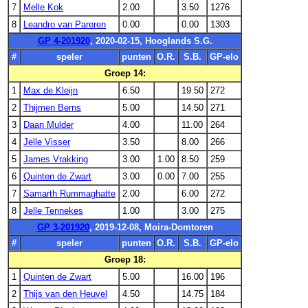
7
Melle Kok
2.00
3.50
1276
8
Leandro van Pareren
0.00
0.00
1303
GP 4-201920
, 2020-02-15, Hooglands S.G.
#
speler
punten
O.R.
S.B.
GP-elo
Groep 14:
1
Max de Kleijn
6.50
19.50
272
2
Thijmen Berns
5.00
14.50
271
3
Daan Mulder
4.00
11.00
264
4
Jelle Visser
3.50
8.00
266
5
James Vrakking
3.00
1.00
8.50
259
6
Quinten de Zwart
3.00
0.00
7.00
255
7
Samarth Rummaghatte
2.00
6.00
272
8
Jelle Tennekes
1.00
3.00
275
GP 3-201920
, 2019-12-08, Moira-Domtoren
#
speler
punten
O.R.
S.B.
GP-elo
Groep 18:
1
Quinten de Zwart
5.00
16.00
196
2
Thijs van den Heuvel
4.50
14.75
184