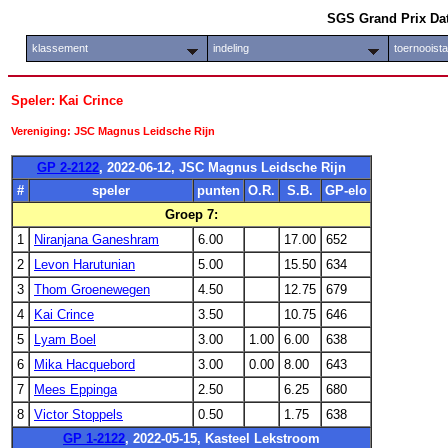
SGS Grand Prix Da
klassement
indeling
toernooist
Speler: Kai Crince
Vereniging: JSC Magnus Leidsche Rijn
GP 2-2122
, 2022-06-12, JSC Magnus Leidsche Rijn
#
speler
punten
O.R.
S.B.
GP-elo
Groep 7:
1
Niranjana Ganeshram
6.00
17.00
652
2
Levon Harutunian
5.00
15.50
634
3
Thom Groenewegen
4.50
12.75
679
4
Kai Crince
3.50
10.75
646
5
Lyam Boel
3.00
1.00
6.00
638
6
Mika Hacquebord
3.00
0.00
8.00
643
7
Mees Eppinga
2.50
6.25
680
8
Victor Stoppels
0.50
1.75
638
GP 1-2122
, 2022-05-15, Kasteel Lekstroom