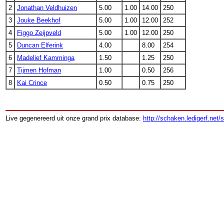
2
Jonathan Veldhuizen
5.00
1.00
14.00
250
3
Jouke Beekhof
5.00
1.00
12.00
252
4
Figgo Zeijpveld
5.00
1.00
12.00
250
5
Duncan Elferink
4.00
8.00
254
6
Madelief Kamminga
1.50
1.25
250
7
Tijmen Hofman
1.00
0.50
256
8
Kai Crince
0.50
0.75
250
Live gegenereerd uit onze grand prix database:
http://schaken.ledigerf.net/