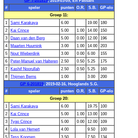
GP 7-201819
, 2019-03-09, En Passant
#
speler
punten
O.R.
S.B.
GP-elo
Groep 11:
1
Sami Karakaya
6.00
19.00
180
2
Kai Crince
5.00
1.00
14.00
150
3
Daan van den Berg
5.00
0.00
12.00
196
4
Maarten Huurnink
3.00
1.00
14.00
203
5
Nout Wieberdink
3.00
0.00
6.00
155
6
Peter-Manuel van Halteren
2.50
0.50
5.25
175
7
Kashif Noorullah
2.50
0.50
5.25
160
8
Thijmen Berns
1.00
3.00
200
GP 6-201819
, 2019-02-16, Hooglands S.G.
#
speler
punten
O.R.
S.B.
GP-elo
Groep 20:
1
Sami Karakaya
6.00
19.75
100
2
Kai Crince
5.00
1.00
13.00
100
3
Tygo Crince
5.00
0.00
12.00
109
4
Lola van Hemert
4.00
9.50
100
5
Tess Koomen
3.50
7.50
134