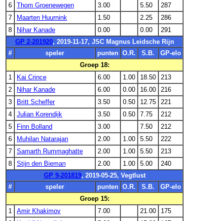
6
Thom Groenewegen
3.00
5.50
287
7
Maarten Huurnink
1.50
2.25
286
8
Nihar Kanade
0.00
0.00
291
GP 2-201920
, 2019-11-17, JSC Magnus Leidsche Rijn
#
speler
punten
O.R.
S.B.
GP-elo
Groep 18:
1
Kai Crince
6.00
1.00
18.50
213
2
Nihar Kanade
6.00
0.00
16.00
216
3
Britt Scheffer
3.50
0.50
12.75
221
4
Julian Korendijk
3.50
0.50
7.75
212
5
Finn Bolland
3.00
7.50
212
6
Muhilan Natarajan
2.00
1.00
5.50
222
7
Samarth Rummaghatte
2.00
1.00
5.50
213
8
Stijn den Bieman
2.00
1.00
5.00
240
GP 9-201819
, 2019-05-25, Vegtlust
#
speler
punten
O.R.
S.B.
GP-elo
Groep 15:
1
Amir Khakimov
7.00
21.00
175