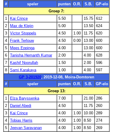
#
speler
punten
O.R.
S.B.
GP-elo
Groep 7:
1
Kai Crince
5.50
15.75
612
2
Max de Kleijn
5.00
13.50
624
3
Victor Stoppels
4.50
1.00
11.75
620
4
Frank Terlouw
4.50
0.00
13.00
600
5
Mees Eppinga
4.00
13.00
600
6
Tanisha Hemanth Kumar
2.00
4.00
628
7
Kashif Noorullah
1.50
2.00
596
8
Sami Karakaya
1.00
4.00
597
GP 3-201920
, 2019-12-08, Moira-Domtoren
#
speler
punten
O.R.
S.B.
GP-elo
Groep 13:
1
Elza Baryssenka
7.00
21.00
286
2
Daniel Abedi
4.50
11.75
260
3
Kai Crince
4.00
1.00
10.00
289
4
Tobias Harris
4.00
1.00
8.50
274
5
Jeevan Saravanan
4.00
1.00
8.50
269