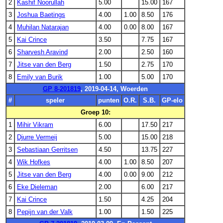
2
Kashif Noorullah
5.00
15.00
167
3
Joshua Baetings
4.00
1.00
8.50
176
4
Muhilan Natarajan
4.00
0.00
8.00
167
5
Kai Crince
3.50
7.75
167
6
Sharvesh Aravind
2.00
2.50
160
7
Jitse van den Berg
1.50
2.75
170
8
Emily van Burik
1.00
5.00
170
GP 8-201819
, 2019-04-14, Woerden
#
speler
punten
O.R.
S.B.
GP-elo
Groep 10:
1
Mihir Vikram
6.00
17.50
217
2
Djurre Vermeij
5.00
15.00
218
3
Sebastiaan Gerritsen
4.50
13.75
227
4
Wik Hofkes
4.00
1.00
8.50
207
5
Jitse van den Berg
4.00
0.00
9.00
212
6
Eke Dieleman
2.00
6.00
217
7
Kai Crince
1.50
4.25
204
8
Pepijn van der Valk
1.00
1.50
225