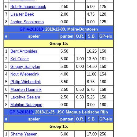
6
Bob Schoonderbeek
2.50
5.00
125
7
Lisa ter Beek
2.00
4.75
120
8
Jordan Sonokromo
0.00
0.00
125
GP 4-201819
, 2018-12-09, Moira-Domtoren
#
speler
punten
O.R.
S.B.
GP-elo
Groep 15:
1
Bent Antonides
5.50
16.25
150
2
Kai Crince
5.00
1.00
13.50
161
3
Grigory Samykin
5.00
0.00
14.50
150
4
Nout Wieberdink
4.00
11.00
154
5
Philip Wieberdink
3.50
8.75
160
6
Maarten Huurnink
2.50
0.50
5.75
158
7
Lakshya Seelam
2.50
0.50
5.25
150
8
Muhilan Natarajan
0.00
0.00
160
GP 3-201819
, 2018-11-25, JSC Magnus Leidsche Rijn
#
speler
punten
O.R.
S.B.
GP-elo
Groep 15:
1
Shams Yaseen
6.00
17.00
256