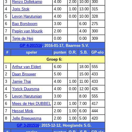
3
Renzo Dollekamp
4.00
2.00
10.00
300
4
Joris Stok
4.00
1.00
13.00
315
5
Levon Harutunian
4.00
0.00
10.00
328
6
Bao Borsboom
3.00
6.00
275
7
Pepijn van Mourik
2.00
4.00
300
8
Terje de Heij
0.00
0.00
309
GP 4-201516
, 2016-01-17, Baarnse S.V.
#
speler
punten
O.R.
S.B.
GP-elo
Groep 6:
1
Arthur van Eldert
6.00
18.00
555
2
Daan Brouwer
5.00
15.00
433
3
Jamie Thai
4.00
1.00
11.00
433
4
Yorick Duursma
4.00
0.00
12.00
426
5
Levon Harutunian
3.00
8.00
555
6
Mees de Heij DUBBEL
2.00
1.00
7.00
417
7
Hessel Mink
2.00
1.00
6.00
444
8
Jelle Breeuwsma
2.00
1.00
5.00
420
GP 3-201516
, 2015-12-12, Hooglands S.G.