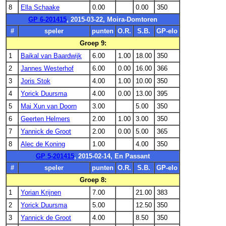
8
Ella Schaake
0.00
0.00
350
GP 6-201415
, 2015-03-22, Moira-Domtoren
#
speler
punten
O.R.
S.B.
GP-elo
Groep 9:
1
Baikal van Baardwijk
6.00
1.00
18.00
350
2
Jannes Westerhof
6.00
0.00
16.00
366
3
Joris Stok
4.00
1.00
10.00
350
4
Yorick Duursma
4.00
0.00
13.00
395
5
Mai Xun van Doorn
3.00
5.00
350
6
Geerten Helmers
2.00
1.00
3.00
350
7
Yannick de Groot
2.00
0.00
5.00
365
8
Alec de Koning
1.00
4.00
350
GP 5-201415
, 2015-02-14, En Passant
#
speler
punten
O.R.
S.B.
GP-elo
Groep 8:
1
Yorian Krijnen
7.00
21.00
383
2
Yorick Duursma
5.00
12.50
350
3
Yannick de Groot
4.00
8.50
350