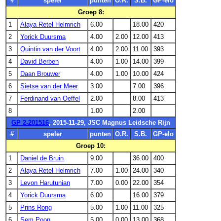
#
speler
punten
O.R.
S.B.
GP-elo
Groep 8:
1
Alaya Retel Helmrich
6.00
18.00
420
2
Yorick Duursma
4.00
2.00
12.00
413
3
Quintin van der Voort
4.00
2.00
11.00
393
4
David Berben
4.00
1.00
14.00
399
5
Daan Brouwer
4.00
1.00
10.00
424
6
Sietse van der Meer
3.00
7.00
396
7
Ferdinand van Oeffel
2.00
8.00
413
8
1.00
2.00
GP 2-201516
, 2015-11-29, JSC Magnus Leidsche Rijn
#
speler
punten
O.R.
S.B.
GP-elo
Groep 10:
1
Daniel de Bruin
9.00
36.00
400
2
Alaya Retel Helmrich
7.00
1.00
24.00
340
3
Levon Harutunian
7.00
0.00
22.00
354
4
Yorick Duursma
6.00
16.00
379
5
Prins Rong
5.00
1.00
11.00
325
6
Sem Poon
5.00
0.00
13.00
368