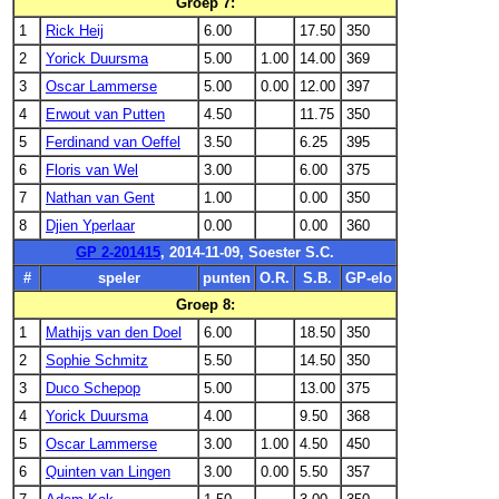
Groep 7:
1
Rick Heij
6.00
17.50
350
2
Yorick Duursma
5.00
1.00
14.00
369
3
Oscar Lammerse
5.00
0.00
12.00
397
4
Erwout van Putten
4.50
11.75
350
5
Ferdinand van Oeffel
3.50
6.25
395
6
Floris van Wel
3.00
6.00
375
7
Nathan van Gent
1.00
0.00
350
8
Djien Yperlaar
0.00
0.00
360
GP 2-201415
, 2014-11-09, Soester S.C.
#
speler
punten
O.R.
S.B.
GP-elo
Groep 8:
1
Mathijs van den Doel
6.00
18.50
350
2
Sophie Schmitz
5.50
14.50
350
3
Duco Schepop
5.00
13.00
375
4
Yorick Duursma
4.00
9.50
368
5
Oscar Lammerse
3.00
1.00
4.50
450
6
Quinten van Lingen
3.00
0.00
5.50
357