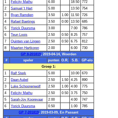
1
Felicity Mathu
6.00
18.50
772
2
Samuel 't Hart
5.00
13.50
754
3
Ryan Ramdien
3.50
1.00
11.50
726
4
Rafael Baetings
3.50
0.00
13.50
685
5
Yorick Duursma
3.00
7.00
786
6
Teun Loois
2.50
0.50
8.25
757
7
Quinten van Lingen
2.50
0.50
6.75
812
8
Maarten Hartkoren
2.00
6.00
730
GP 8-201819
, 2019-04-14, Woerden
#
speler
punten
O.R.
S.B.
GP-elo
Groep 1:
1
Ralf Sterk
5.00
10.00
670
2
Daan Aubel
2.50
1.50
4.25
890
3
Luke Schoonenwolf
2.50
1.00
4.00
775
4
Felicity Mathu
2.50
0.50
3.75
750
5
Sarah-Joy Koorevaar
2.00
4.00
747
6
Yorick Duursma
0.50
1.00
785
GP 7-201819
, 2019-03-09, En Passant