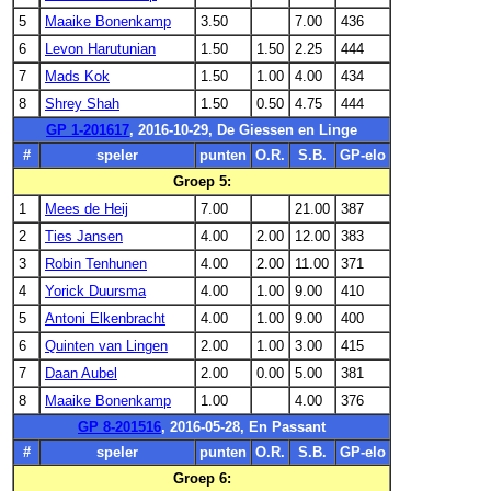
5
Maaike Bonenkamp
3.50
7.00
436
6
Levon Harutunian
1.50
1.50
2.25
444
7
Mads Kok
1.50
1.00
4.00
434
8
Shrey Shah
1.50
0.50
4.75
444
GP 1-201617
, 2016-10-29, De Giessen en Linge
#
speler
punten
O.R.
S.B.
GP-elo
Groep 5:
1
Mees de Heij
7.00
21.00
387
2
Ties Jansen
4.00
2.00
12.00
383
3
Robin Tenhunen
4.00
2.00
11.00
371
4
Yorick Duursma
4.00
1.00
9.00
410
5
Antoni Elkenbracht
4.00
1.00
9.00
400
6
Quinten van Lingen
2.00
1.00
3.00
415
7
Daan Aubel
2.00
0.00
5.00
381
8
Maaike Bonenkamp
1.00
4.00
376
GP 8-201516
, 2016-05-28, En Passant
#
speler
punten
O.R.
S.B.
GP-elo
Groep 6: