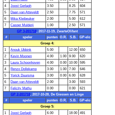
4
Joost Gerlagh
3.50
8.25
604
5
Daan van Atteveldt
2.50
7.75
571
6
Mika Kleibeuker
2.00
5.00
612
7
Casper Mulderij
1.00
2.50
571
GP 3-201718
, 2017-11-19, ZwarteOlifant
#
speler
punten
O.R.
S.B.
GP-elo
Groep 4:
1
Anouk Ubbink
5.00
12.00
650
2
Kevin Moonen
4.00
1.00
9.00
620
3
Laura Schoonhoven
4.00
0.00
10.00
595
4
Renzo Dollekamp
3.00
1.00
7.00
646
5
Yorick Duursma
3.00
0.00
6.00
628
6
Daan van Atteveldt
2.00
3.00
593
7
Felicity Mathu
0.00
0.00
621
GP 2-201718
, 2017-10-28, De Giessen en Linge
#
speler
punten
O.R.
S.B.
GP-elo
Groep 5:
1
Joost Gerlagh
6.00
18.00
491