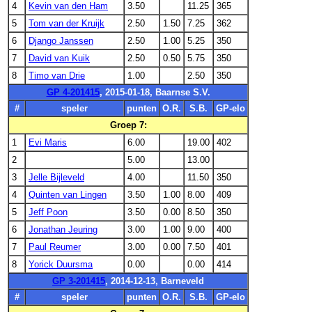
4
Kevin van den Ham
3.50
11.25
365
5
Tom van der Kruijk
2.50
1.50
7.25
362
6
Django Janssen
2.50
1.00
5.25
350
7
David van Kuik
2.50
0.50
5.75
350
8
Timo van Drie
1.00
2.50
350
GP 4-201415
, 2015-01-18, Baarnse S.V.
#
speler
punten
O.R.
S.B.
GP-elo
Groep 7:
1
Evi Maris
6.00
19.00
402
2
5.00
13.00
3
Jelle Bijleveld
4.00
11.50
350
4
Quinten van Lingen
3.50
1.00
8.00
409
5
Jeff Poon
3.50
0.00
8.50
350
6
Jonathan Jeuring
3.00
1.00
9.00
400
7
Paul Reumer
3.00
0.00
7.50
401
8
Yorick Duursma
0.00
0.00
414
GP 3-201415
, 2014-12-13, Barneveld
#
speler
punten
O.R.
S.B.
GP-elo