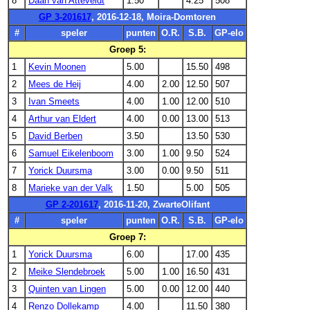
8
Daan van Atteveldt
1.50
4.25
508
GP 3-201617
, 2016-12-18, Moira-Domtoren
#
speler
punten
O.R.
S.B.
GP-elo
Groep 5:
1
Kevin Moonen
5.00
15.50
498
2
Mees de Heij
4.00
2.00
12.50
507
3
Ivan Smeets
4.00
1.00
12.00
510
4
Arthur van Eldert
4.00
0.00
13.00
513
5
David Berben
3.50
13.50
530
6
Samuel Eikelenboom
3.00
1.00
9.50
524
7
Yorick Duursma
3.00
0.00
9.50
511
8
Marieke van der Valk
1.50
5.00
505
GP 2-201617
, 2016-11-20, ZwarteOlifant
#
speler
punten
O.R.
S.B.
GP-elo
Groep 7:
1
Yorick Duursma
6.00
17.00
435
2
Meike Slendebroek
5.00
1.00
16.50
431
3
Quinten van Lingen
5.00
0.00
12.00
440
4
Renzo Dollekamp
4.00
11.50
380