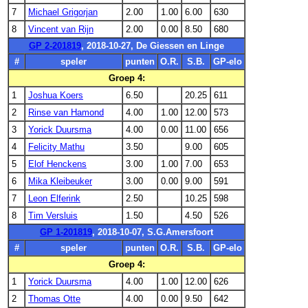
7
Michael Grigorjan
2.00
1.00
6.00
630
8
Vincent van Rijn
2.00
0.00
8.50
680
GP 2-201819
, 2018-10-27, De Giessen en Linge
#
speler
punten
O.R.
S.B.
GP-elo
Groep 4:
1
Joshua Koers
6.50
20.25
611
2
Rinse van Hamond
4.00
1.00
12.00
573
3
Yorick Duursma
4.00
0.00
11.00
656
4
Felicity Mathu
3.50
9.00
605
5
Elof Henckens
3.00
1.00
7.00
653
6
Mika Kleibeuker
3.00
0.00
9.00
591
7
Leon Elferink
2.50
10.25
598
8
Tim Versluis
1.50
4.50
526
GP 1-201819
, 2018-10-07, S.G.Amersfoort
#
speler
punten
O.R.
S.B.
GP-elo
Groep 4:
1
Yorick Duursma
4.00
1.00
12.00
626
2
Thomas Otte
4.00
0.00
9.50
642