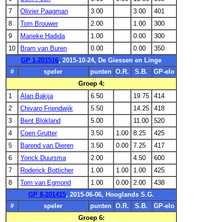
7
Olivier Paagman
3.00
3.00
401
8
Tom Brouwer
2.00
1.00
300
9
Marieke Hadida
1.00
0.00
300
10
Bram van Buren
0.00
0.00
350
GP 1-201516
, 2015-10-24, De Giessen en Linge
#
speler
punten
O.R.
S.B.
GP-elo
Groep 4:
1
Alan Bakija
6.50
19.75
414
2
Chivaro Friendwijk
5.50
14.25
418
3
Bent Blokland
5.00
11.00
520
4
Coen Grutter
3.50
1.00
8.25
425
5
Barend van Dieren
3.50
0.00
7.25
417
6
Yorick Duursma
2.00
4.50
600
7
Roderick Botticher
1.00
1.00
1.00
425
8
Tom van Egmond
1.00
0.00
2.00
438
GP 8-201415
, 2015-06-06, Hooglands S.G.
#
speler
punten
O.R.
S.B.
GP-elo
Groep 6: