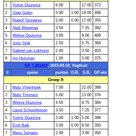
1
Yorick Duursma
6.00
17.00
372
2
Joep Gulen
5.00
1.00
14.00
406
3
Roelof Tennekes
5.00
0.00
17.00
355
4
Abel Wierenga
3.50
7.25
392
5
Wietse Duursma
3.00
8.00
408
6
Joris Stok
2.50
5.75
368
7
Gabriel van Lokhorst
2.00
3.50
403
8
Iris Huisman
1.00
5.00
375
GP 7-201415
, 2015-04-19, Vegtlust
#
speler
punten
O.R.
S.B.
GP-elo
Groep 9:
1
Mats Vrijenhoek
7.00
21.00
388
2
Niels Timmers
5.00
13.00
376
3
Wietse Duursma
4.50
9.75
384
4
Laura Schoonhoven
3.50
7.25
377
5
Yorick Duursma
3.00
1.00
5.00
398
6
Emil Balk
3.00
0.00
8.50
350
7
Mees Sengers
2.00
3.00
350