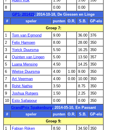
7
Adem Kok
1.50
3.00
350
8
0.00
0.00
GP1- 201415
, 2014-10-18, De Giessen en Linge
#
speler
punten
O.R.
S.B.
GP-elo
Groep 7:
1
Tom van Egmond
9.00
36.00
376
2
Felix Hamoen
8.00
28.00
350
3
Yorick Duursma
5.50
16.25
350
4
Quinten van Lingen
5.00
13.50
357
5
Luana Mensing
4.50
14.25
350
6
Wietse Duursma
4.00
1.00
9.00
350
7
Art Veerman
4.00
0.00
10.00
350
8
Rohit Nathie
3.50
8.75
350
9
Joshua Rutgers
1.50
2.25
350
10
Esto Safaipour
0.00
0.00
350
GrandPrix Spakenburg
, 2014-05-10, En Passant
#
speler
punten
O.R.
S.B.
GP-elo
Groep 9:
1
Fabian Rijken
8.50
34.50
350