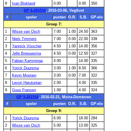
8
Ivan Blokland
0.00
0.00
350
GP 6-201516
, 2016-03-06, Vegtlust
#
speler
punten
O.R.
S.B.
GP-elo
Groep 7:
1
Wisse van Osch
7.00
1.00
24.50
363
2
Niels Timmers
7.00
0.00
22.00
339
3
Yannick Visscher
4.50
1.00
14.00
356
4
Jelle Breeuwsma
4.50
0.00
12.50
327
5
Fabian Kamminga
4.00
14.00
335
6
Yorick Duursma
3.00
1.00
8.50
366
7
Kevin Moonen
3.00
0.00
7.00
322
8
Levon Harutunian
2.00
4.00
335
9
Guus Fransen
1.00
4.00
324
GP 5-201516
, 2016-02-21, Moira-Domtoren
#
speler
punten
O.R.
S.B.
GP-elo
Groep 9:
1
Yorick Duursma
6.00
18.00
284
2
Wisse van Osch
5.00
13.00
325