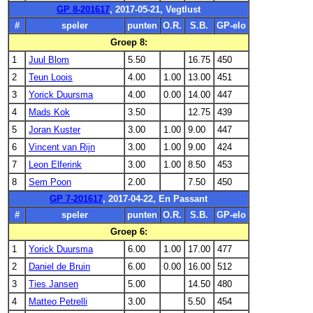
GP 8-201617
, 2017-05-21, Vegtlust
#
speler
punten
O.R.
S.B.
GP-elo
Groep 8:
1
Juul Blom
5.50
16.75
450
2
Teun Loois
4.00
1.00
13.00
451
3
Yorick Duursma
4.00
0.00
14.00
447
4
Mads Kok
3.50
12.75
439
5
Joran Kuster
3.00
1.00
9.00
447
6
Vincent van Rijn
3.00
1.00
9.00
424
7
Leon Elferink
3.00
1.00
8.50
453
8
Sem Poon
2.00
7.50
450
GP 7-201617
, 2017-04-22, En Passant
#
speler
punten
O.R.
S.B.
GP-elo
Groep 6:
1
Yorick Duursma
6.00
1.00
17.00
477
2
Daniel de Bruin
6.00
0.00
16.00
512
3
Ties Jansen
5.00
14.50
480
4
Matteo Petrelli
3.00
5.50
454