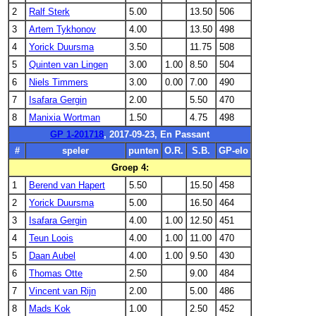
2
Ralf Sterk
5.00
13.50
506
3
Artem Tykhonov
4.00
13.50
498
4
Yorick Duursma
3.50
11.75
508
5
Quinten van Lingen
3.00
1.00
8.50
504
6
Niels Timmers
3.00
0.00
7.00
490
7
Isafara Gergin
2.00
5.50
470
8
Manixia Wortman
1.50
4.75
498
GP 1-201718
, 2017-09-23, En Passant
#
speler
punten
O.R.
S.B.
GP-elo
Groep 4:
1
Berend van Hapert
5.50
15.50
458
2
Yorick Duursma
5.00
16.50
464
3
Isafara Gergin
4.00
1.00
12.50
451
4
Teun Loois
4.00
1.00
11.00
470
5
Daan Aubel
4.00
1.00
9.50
430
6
Thomas Otte
2.50
9.00
484
7
Vincent van Rijn
2.00
5.00
486
8
Mads Kok
1.00
2.50
452