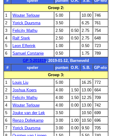
#
speler
punten
O.R.
S.B.
GP-elo
Groep 2:
1
Wouter Terlouw
5.00
10.00
746
2
Yorick Duursma
3.50
6.25
761
3
Felicity Mathu
2.50
0.50
2.75
754
4
Ralf Sterk
2.50
0.50
2.75
648
5
Leon Elferink
1.00
0.50
723
6
Samuel Corstanje
0.50
1.75
789
GP 5-201819
, 2019-01-12, Barneveld
#
speler
punten
O.R.
S.B.
GP-elo
Groep 3:
1
Louis Liu
5.00
16.25
772
2
Joshua Koers
4.00
1.50
13.00
664
3
Felicity Mathu
4.00
1.50
12.25
709
4
Wouter Terlouw
4.00
0.00
13.00
742
5
Jouke van der Lek
3.50
10.50
699
6
Renzo Dollekamp
3.00
1.00
10.50
696
7
Yorick Duursma
3.00
0.00
9.50
705
8
Quinten van Lingen
1.50
5.50
740