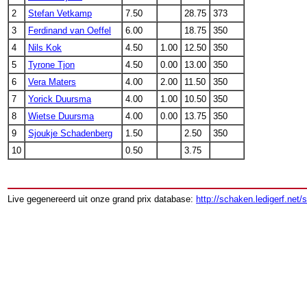
2
Stefan Vetkamp
7.50
28.75
373
3
Ferdinand van Oeffel
6.00
18.75
350
4
Nils Kok
4.50
1.00
12.50
350
5
Tyrone Tjon
4.50
0.00
13.00
350
6
Vera Maters
4.00
2.00
11.50
350
7
Yorick Duursma
4.00
1.00
10.50
350
8
Wietse Duursma
4.00
0.00
13.75
350
9
Sjoukje Schadenberg
1.50
2.50
350
10
0.50
3.75
Live gegenereerd uit onze grand prix database:
http://schaken.ledigerf.net/