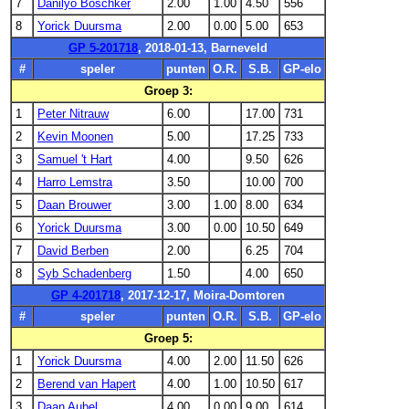
7
Danilyo Boschker
2.00
1.00
4.50
556
8
Yorick Duursma
2.00
0.00
5.00
653
GP 5-201718
, 2018-01-13, Barneveld
#
speler
punten
O.R.
S.B.
GP-elo
Groep 3:
1
Peter Nitrauw
6.00
17.00
731
2
Kevin Moonen
5.00
17.25
733
3
Samuel 't Hart
4.00
9.50
626
4
Harro Lemstra
3.50
10.00
700
5
Daan Brouwer
3.00
1.00
8.00
634
6
Yorick Duursma
3.00
0.00
10.50
649
7
David Berben
2.00
6.25
704
8
Syb Schadenberg
1.50
4.00
650
GP 4-201718
, 2017-12-17, Moira-Domtoren
#
speler
punten
O.R.
S.B.
GP-elo
Groep 5:
1
Yorick Duursma
4.00
2.00
11.50
626
2
Berend van Hapert
4.00
1.00
10.50
617
3
Daan Aubel
4.00
0.00
9.00
614