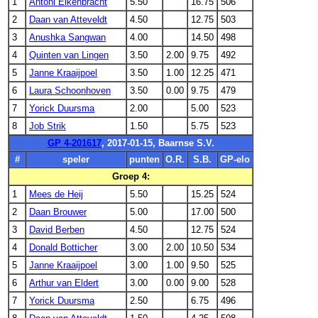
1
Antoni Elkenbracht
5.50
16.75
506
2
Daan van Atteveldt
4.50
12.75
503
3
Anushka Sangwan
4.00
14.50
498
4
Quinten van Lingen
3.50
2.00
9.75
492
5
Janne Kraaijpoel
3.50
1.00
12.25
471
6
Laura Schoonhoven
3.50
0.00
9.75
479
7
Yorick Duursma
2.00
5.00
523
8
Job Strik
1.50
5.75
523
GP 4-201617
, 2017-01-15, Baarnse S.V.
#
speler
punten
O.R.
S.B.
GP-elo
Groep 4:
1
Mees de Heij
5.50
15.25
524
2
Daan Brouwer
5.00
17.00
500
3
David Berben
4.50
12.75
524
4
Donald Botticher
3.00
2.00
10.50
534
5
Janne Kraaijpoel
3.00
1.00
9.50
525
6
Arthur van Eldert
3.00
0.00
9.00
528
7
Yorick Duursma
2.50
6.75
496