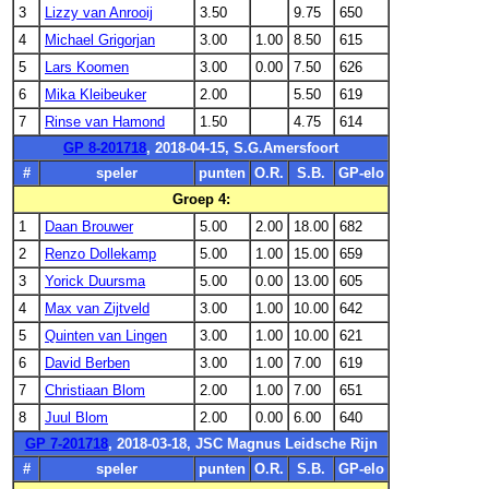
3
Lizzy van Anrooij
3.50
9.75
650
4
Michael Grigorjan
3.00
1.00
8.50
615
5
Lars Koomen
3.00
0.00
7.50
626
6
Mika Kleibeuker
2.00
5.50
619
7
Rinse van Hamond
1.50
4.75
614
GP 8-201718
, 2018-04-15, S.G.Amersfoort
#
speler
punten
O.R.
S.B.
GP-elo
Groep 4:
1
Daan Brouwer
5.00
2.00
18.00
682
2
Renzo Dollekamp
5.00
1.00
15.00
659
3
Yorick Duursma
5.00
0.00
13.00
605
4
Max van Zijtveld
3.00
1.00
10.00
642
5
Quinten van Lingen
3.00
1.00
10.00
621
6
David Berben
3.00
1.00
7.00
619
7
Christiaan Blom
2.00
1.00
7.00
651
8
Juul Blom
2.00
0.00
6.00
640
GP 7-201718
, 2018-03-18, JSC Magnus Leidsche Rijn
#
speler
punten
O.R.
S.B.
GP-elo