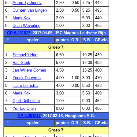
5
Artem Tykhonov
2.50
0.50
7.25
442
6
Quinten van Lingen
2.50
0.50
5.25
495
7
Mads Kok
2.00
5.00
440
8
Dean Weverling
1.00
2.00
465
GP 6-201617
, 2017-04-09, JSC Magnus Leidsche Rijn
#
speler
punten
O.R.
S.B.
GP-elo
Groep 7:
1
Samuel 't Hart
6.50
19.25
439
2
Ralf Sterk
5.00
12.00
453
3
Jan Willem Oomes
4.50
13.25
400
4
Yorick Duursma
4.00
1.00
8.00
470
5
Harro Lemstra
4.00
0.00
8.50
428
6
Mads Kok
3.00
5.50
460
7
Gjert Dalhuisen
1.00
0.00
452
8
Yu Hao Chen
0.00
0.00
456
GP 5-201617
, 2017-02-18, Hooglands S.G.
#
speler
punten
O.R.
S.B.
GP-elo
Groep 7: