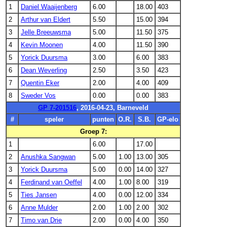
1
Daniel Waaijenberg
6.00
18.00
403
2
Arthur van Eldert
5.50
15.00
394
3
Jelle Breeuwsma
5.00
11.50
375
4
Kevin Moonen
4.00
11.50
390
5
Yorick Duursma
3.00
6.00
383
6
Dean Weverling
2.50
3.50
423
7
Quentin Eker
2.00
4.00
409
8
Sweder Vos
0.00
0.00
383
GP 7-201516
, 2016-04-23, Barneveld
#
speler
punten
O.R.
S.B.
GP-elo
Groep 7:
1
6.00
17.00
2
Anushka Sangwan
5.00
1.00
13.00
305
3
Yorick Duursma
5.00
0.00
14.00
327
4
Ferdinand van Oeffel
4.00
1.00
8.00
319
5
Ties Jansen
4.00
0.00
12.00
334
6
Anne Mulder
2.00
1.00
2.00
302
7
Timo van Drie
2.00
0.00
4.00
350