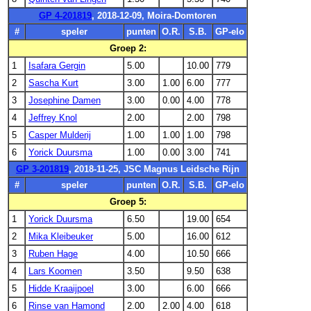
GP 4-201819
, 2018-12-09, Moira-Domtoren
#
speler
punten
O.R.
S.B.
GP-elo
Groep 2:
1
Isafara Gergin
5.00
10.00
779
2
Sascha Kurt
3.00
1.00
6.00
777
3
Josephine Damen
3.00
0.00
4.00
778
4
Jeffrey Knol
2.00
2.00
798
5
Casper Mulderij
1.00
1.00
1.00
798
6
Yorick Duursma
1.00
0.00
3.00
741
GP 3-201819
, 2018-11-25, JSC Magnus Leidsche Rijn
#
speler
punten
O.R.
S.B.
GP-elo
Groep 5:
1
Yorick Duursma
6.50
19.00
654
2
Mika Kleibeuker
5.00
16.00
612
3
Ruben Hage
4.00
10.50
666
4
Lars Koomen
3.50
9.50
638
5
Hidde Kraaijpoel
3.00
6.00
666
6
Rinse van Hamond
2.00
2.00
4.00
618