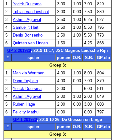
1
Yorick Duursma
3.00
1.00
7.00
829
2
Tobias van Lieshout
3.00
0.00
7.50
830
3
Ashmit Agrawal
2.50
1.00
6.25
827
4
Samuel 't Hart
2.50
1.00
5.50
796
5
Denis Borisenko
2.50
1.00
5.50
773
6
Quinten van Lingen
1.50
4.25
868
GP 2-201920
, 2019-11-17, JSC Magnus Leidsche Rijn
#
speler
punten
O.R.
S.B.
GP-elo
Groep 3:
1
Manixia Wortman
4.00
1.00
8.00
804
2
Dana Faybish
4.00
0.00
7.00
870
3
Yorick Duursma
3.00
6.00
811
4
Ashmit Agrawal
2.00
1.00
2.00
849
5
Ruben Hage
2.00
0.00
3.00
803
6
Felicity Mathu
0.00
0.00
797
GP 1-201920
, 2019-10-26, De Giessen en Linge
#
speler
punten
O.R.
S.B.
GP-elo
Groep 3: