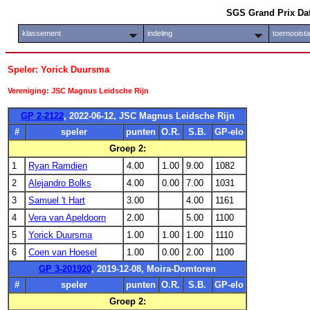
SGS Grand Prix Da
klassement
indeling
toernooist
Speler: Yorick Duursma
Vereniging: JSC Magnus Leidsche Rijn
GP 2-2122
, 2022-06-12, JSC Magnus Leidsche Rijn
#
speler
punten
O.R.
S.B.
GP-elo
Groep 2:
1
Ryan Ramdien
4.00
1.00
9.00
1082
2
Alejandro Bolks
4.00
0.00
7.00
1031
3
Samuel 't Hart
3.00
4.00
1161
4
Vera van Apeldoorn
2.00
5.00
1100
5
Yorick Duursma
1.00
1.00
1.00
1110
6
Coen van Hoesel
1.00
0.00
2.00
1100
GP 3-201920
, 2019-12-08, Moira-Domtoren
#
speler
punten
O.R.
S.B.
GP-elo
Groep 2: