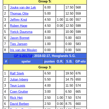
Groep 5:
1
Jouke van der Lek
6.00
17.50
568
2
Thomas Otte
5.00
12.50
559
3
Jeffrey Knol
4.50
1.00
11.00
557
4
Ruben Hage
4.50
0.00
12.50
599
5
Yorick Duursma
4.00
10.00
599
6
Jason Bonnet
3.00
5.00
603
7
Ties Jansen
1.00
0.00
583
8
Iris van der Meulen
0.00
0.00
500
GP 6-201718
, 2018-02-17, Hooglands S.G.
#
speler
punten
O.R.
S.B.
GP-elo
Groep 3:
1
Ralf Sterk
6.50
19.50
676
2
Julian Inberg
5.50
14.75
650
3
Teun Loois
4.00
11.50
574
4
Coen Grutter
3.00
6.50
665
5
Rick Heij
2.50
1.00
7.50
574
6
David Berben
2.50
0.00
8.75
660