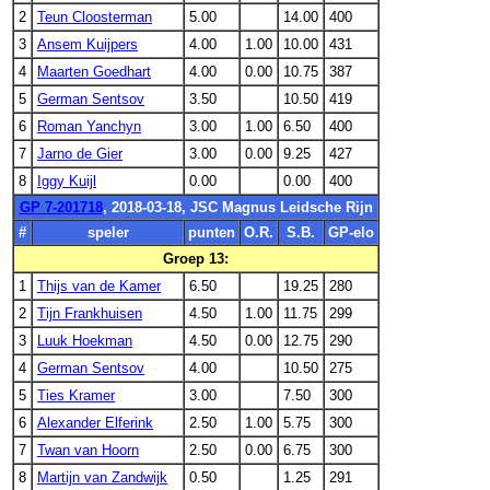
2
Teun Cloosterman
5.00
14.00
400
3
Ansem Kuijpers
4.00
1.00
10.00
431
4
Maarten Goedhart
4.00
0.00
10.75
387
5
German Sentsov
3.50
10.50
419
6
Roman Yanchyn
3.00
1.00
6.50
400
7
Jarno de Gier
3.00
0.00
9.25
427
8
Iggy Kuijl
0.00
0.00
400
GP 7-201718
, 2018-03-18, JSC Magnus Leidsche Rijn
#
speler
punten
O.R.
S.B.
GP-elo
Groep 13:
1
Thijs van de Kamer
6.50
19.25
280
2
Tijn Frankhuisen
4.50
1.00
11.75
299
3
Luuk Hoekman
4.50
0.00
12.75
290
4
German Sentsov
4.00
10.50
275
5
Ties Kramer
3.00
7.50
300
6
Alexander Elferink
2.50
1.00
5.75
300
7
Twan van Hoorn
2.50
0.00
6.75
300
8
Martijn van Zandwijk
0.50
1.25
291