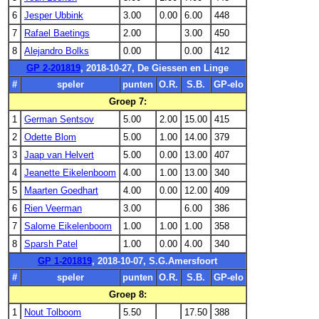
6
Jesper Ubbink
3.00
0.00
6.00
448
7
Rafael Baetings
2.00
3.00
450
8
Alejandro Bolks
0.00
0.00
412
GP 2-201819
, 2018-10-27, De Giessen en Linge
#
speler
punten
O.R.
S.B.
GP-elo
Groep 7:
1
German Sentsov
5.00
2.00
15.00
415
2
Odette Blom
5.00
1.00
14.00
379
3
Jaap van Helvert
5.00
0.00
13.00
407
4
Jeanette Eikelenboom
4.00
1.00
13.00
340
5
Maarten Goedhart
4.00
0.00
12.00
409
6
Rien Veerman
3.00
6.00
386
7
Salome Eikelenboom
1.00
1.00
1.00
358
8
Sparsh Patel
1.00
0.00
4.00
340
GP 1-201819
, 2018-10-07, S.G.Amersfoort
#
speler
punten
O.R.
S.B.
GP-elo
Groep 8:
1
Nout Tolboom
5.50
17.50
388