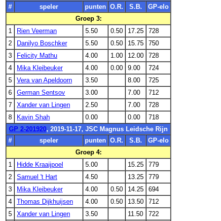
#
speler
punten
O.R.
S.B.
GP-elo
Groep 3:
1
Rien Veerman
5.50
0.50
17.25
728
2
Danilyo Boschker
5.50
0.50
15.75
750
3
Felicity Mathu
4.00
1.00
12.00
728
4
Mika Kleibeuker
4.00
0.00
9.00
724
5
Vera van Apeldoorn
3.50
8.00
725
6
German Sentsov
3.00
7.00
712
7
Xander van Lingen
2.50
7.00
728
8
Kavin Shah
0.00
0.00
718
GP 2-201920
, 2019-11-17, JSC Magnus Leidsche Rijn
#
speler
punten
O.R.
S.B.
GP-elo
Groep 4:
1
Hidde Kraaijpoel
5.00
15.25
779
2
Samuel 't Hart
4.50
13.25
779
3
Mika Kleibeuker
4.00
0.50
14.25
694
4
Thomas Dijkhuijsen
4.00
0.50
13.50
712
5
Xander van Lingen
3.50
11.50
722