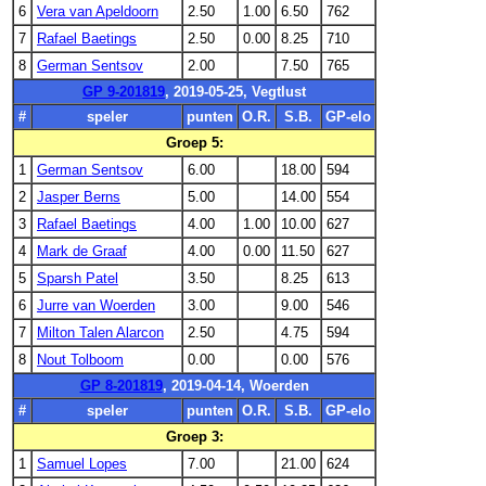
6
Vera van Apeldoorn
2.50
1.00
6.50
762
7
Rafael Baetings
2.50
0.00
8.25
710
8
German Sentsov
2.00
7.50
765
GP 9-201819
, 2019-05-25, Vegtlust
#
speler
punten
O.R.
S.B.
GP-elo
Groep 5:
1
German Sentsov
6.00
18.00
594
2
Jasper Berns
5.00
14.00
554
3
Rafael Baetings
4.00
1.00
10.00
627
4
Mark de Graaf
4.00
0.00
11.50
627
5
Sparsh Patel
3.50
8.25
613
6
Jurre van Woerden
3.00
9.00
546
7
Milton Talen Alarcon
2.50
4.75
594
8
Nout Tolboom
0.00
0.00
576
GP 8-201819
, 2019-04-14, Woerden
#
speler
punten
O.R.
S.B.
GP-elo
Groep 3:
1
Samuel Lopes
7.00
21.00
624