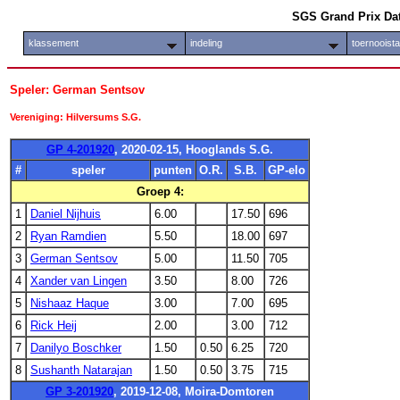
SGS Grand Prix Da
klassement
indeling
toernooist
Speler: German Sentsov
Vereniging: Hilversums S.G.
GP 4-201920
, 2020-02-15, Hooglands S.G.
#
speler
punten
O.R.
S.B.
GP-elo
Groep 4:
1
Daniel Nijhuis
6.00
17.50
696
2
Ryan Ramdien
5.50
18.00
697
3
German Sentsov
5.00
11.50
705
4
Xander van Lingen
3.50
8.00
726
5
Nishaaz Haque
3.00
7.00
695
6
Rick Heij
2.00
3.00
712
7
Danilyo Boschker
1.50
0.50
6.25
720
8
Sushanth Natarajan
1.50
0.50
3.75
715
GP 3-201920
, 2019-12-08, Moira-Domtoren