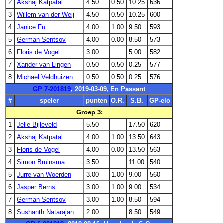
2
Akshaj Katpatal
4.50
0.50
10.25
636
3
Willem van der Weij
4.50
0.50
10.25
600
4
Janice Fu
4.00
1.00
9.50
593
5
German Sentsov
4.00
0.00
8.50
573
6
Floris de Vogel
3.00
5.00
582
7
Xander van Lingen
0.50
0.50
0.25
577
8
Michael Veldhuizen
0.50
0.50
0.25
576
GP 7-201819
, 2019-03-09, En Passant
#
speler
punten
O.R.
S.B.
GP-elo
Groep 3:
1
Jelle Bijleveld
5.50
17.50
620
2
Akshaj Katpatal
4.00
1.00
13.50
643
3
Floris de Vogel
4.00
0.00
13.50
563
4
Simon Bruinsma
3.50
11.00
540
5
Jurre van Woerden
3.00
1.00
9.00
560
6
Jasper Berns
3.00
1.00
9.00
534
7
German Sentsov
3.00
1.00
8.50
594
8
Sushanth Natarajan
2.00
8.50
549