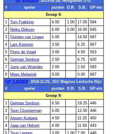
GP 6-201819
, 2019-02-16, Hooglands S.G.
#
speler
punten
O.R.
S.B.
GP-elo
Groep 4:
1
Tom Frakking
6.00
1.00
17.00
594
2
Reiko Dirksen
6.00
0.00
16.00
645
3
Quinten van Lingen
5.00
14.50
687
4
Lars Koomen
3.50
6.25
667
5
Floris de Vogel
3.00
4.50
553
6
German Sentsov
2.50
6.75
620
7
Jurre van Woerden
2.00
2.50
593
8
Mees Meijerink
0.00
0.00
687
GP 3-201819
, 2018-11-25, JSC Magnus Leidsche Rijn
#
speler
punten
O.R.
S.B.
GP-elo
Groep 9:
1
German Sentsov
6.50
19.25
446
2
Teun Cloosterman
5.00
12.50
446
3
Ansem Kuijpers
4.50
11.25
450
4
Jaap van Helvert
4.00
11.50
443
5
Teun Leenen
3.00
1.00
7.00
448