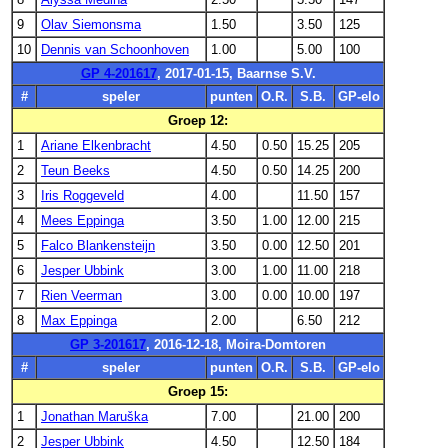
9
Olav Siemonsma
1.50
3.50
125
10
Dennis van Schoonhoven
1.00
5.00
100
GP 4-201617
, 2017-01-15, Baarnse S.V.
#
speler
punten
O.R.
S.B.
GP-elo
Groep 12:
1
Ariane Elkenbracht
4.50
0.50
15.25
205
2
Teun Beeks
4.50
0.50
14.25
200
3
Iris Roggeveld
4.00
11.50
157
4
Mees Eppinga
3.50
1.00
12.00
215
5
Falco Blankensteijn
3.50
0.00
12.50
201
6
Jesper Ubbink
3.00
1.00
11.00
218
7
Rien Veerman
3.00
0.00
10.00
197
8
Max Eppinga
2.00
6.50
212
GP 3-201617
, 2016-12-18, Moira-Domtoren
#
speler
punten
O.R.
S.B.
GP-elo
Groep 15:
1
Jonathan Maruška
7.00
21.00
200
2
Jesper Ubbink
4.50
12.50
184