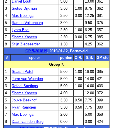
2
Daniel Loutfi
5.00
13.00
361
3
Sietse Dijkman
3.50
1.00
8.75
362
4
Max Eppinga
3.50
0.00
12.25
381
5
Ramon Valkenburg
3.00
9.50
375
6
Lyam Boel
2.50
1.00
6.25
357
7
Shams Yaseen
2.50
0.00
6.75
385
8
Stijn Ziepzeerder
1.50
4.25
362
GP 5-201819
, 2019-01-12, Barneveld
#
speler
punten
O.R.
S.B.
GP-elo
Groep 7:
1
Sparsh Patel
5.00
1.00
16.00
385
2
Jurre van Woerden
5.00
1.00
14.00
421
3
Rafael Baetings
5.00
1.00
14.00
403
4
Shams Yaseen
4.00
12.00
372
5
Jouke Beekhof
3.50
0.50
7.75
399
6
Ryan Ramdien
3.50
0.50
7.75
380
7
Max Eppinga
2.00
5.00
358
8
Daan van den Berg
0.00
0.00
424