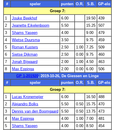
#
speler
punten
O.R.
S.B.
GP-elo
Groep 7:
1
Jouke Beekhof
6.00
19.50
439
2
Jeanette Eikelenboom
5.50
15.25
507
3
Shams Yaseen
4.00
9.00
479
4
Wietse Duursma
3.50
9.75
459
5
Roman Kusters
2.50
1.00
7.25
509
6
Sietse Dijkman
2.50
0.00
9.75
460
7
Jonah Bijwaard
2.00
1.00
4.50
463
8
Max Eppinga
2.00
0.00
6.00
506
GP 1-201920
, 2019-10-26, De Giessen en Linge
#
speler
punten
O.R.
S.B.
GP-elo
Groep 7:
1
Lucas Kronemeijer
6.00
16.50
488
2
Alejandro Bolks
5.50
0.50
15.75
470
3
Dennis van den Boomgaard
5.50
0.50
13.75
473
4
Max Eppinga
4.00
1.00
7.00
481
5
Shams Yaseen
4.00
0.00
8.50
454