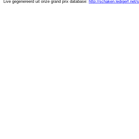
Live gegenereerd uit onze grand prix database:
http://schaken.ledigerf.net/