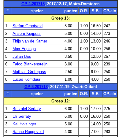
GP 4-201718
, 2017-12-17, Moira-Domtoren
#
speler
punten
O.R.
S.B.
GP-elo
Groep 13:
1
Stefan Grootveld
5.00
1.00
16.50
247
2
Ansem Kuijpers
5.00
0.00
14.50
273
3
Thijs van de Kamer
4.00
1.00
13.00
246
4
Max Eppinga
4.00
0.00
10.00
256
5
Julian Bos
3.50
12.50
267
6
Falco Blankensteijn
3.00
9.00
239
7
Mathias Grotepass
2.50
6.00
250
8
Lucas Komduur
1.00
4.00
250
GP 3-201718
, 2017-11-19, ZwarteOlifant
#
speler
punten
O.R.
S.B.
GP-elo
Groep 12:
1
Betzalel Serfaty
6.00
1.00
17.00
275
2
Eli Serfaty
6.00
0.00
16.00
250
3
Kai Holzinger
5.00
14.00
250
4
Sanne Roggeveld
4.00
7.00
283