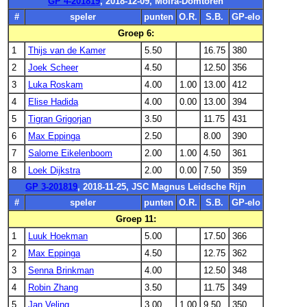
GP 4-201819
, 2018-12-09, Moira-Domtoren
#
speler
punten
O.R.
S.B.
GP-elo
Groep 6:
1
Thijs van de Kamer
5.50
16.75
380
2
Joek Scheer
4.50
12.50
356
3
Luka Roskam
4.00
1.00
13.00
412
4
Elise Hadida
4.00
0.00
13.00
394
5
Tigran Grigorjan
3.50
11.75
431
6
Max Eppinga
2.50
8.00
390
7
Salome Eikelenboom
2.00
1.00
4.50
361
8
Loek Dijkstra
2.00
0.00
7.50
359
GP 3-201819
, 2018-11-25, JSC Magnus Leidsche Rijn
#
speler
punten
O.R.
S.B.
GP-elo
Groep 11:
1
Luuk Hoekman
5.00
17.50
366
2
Max Eppinga
4.50
12.75
362
3
Senna Brinkman
4.00
12.50
348
4
Robin Zhang
3.50
11.75
349
5
Jan Veling
3.00
1.00
9.50
350