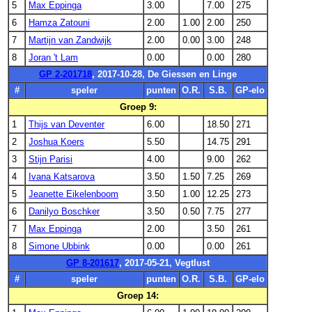
5
Max Eppinga
3.00
7.00
275
6
Hamza Zatouni
2.00
1.00
2.00
250
7
Martijn van Zandwijk
2.00
0.00
3.00
248
8
Joran 't Lam
0.00
0.00
280
GP 2-201718
, 2017-10-28, De Giessen en Linge
#
speler
punten
O.R.
S.B.
GP-elo
Groep 9:
1
Thijs van Deventer
6.00
18.50
271
2
Joshua Koers
5.50
14.75
291
3
Stijn Parisi
4.00
9.00
262
4
Ivana Katsarova
3.50
1.50
7.25
269
5
Jeanette Eikelenboom
3.50
1.00
12.25
273
6
Danilyo Boschker
3.50
0.50
7.75
277
7
Max Eppinga
2.00
3.50
261
8
Simone Ubbink
0.00
0.00
261
GP 8-201617
, 2017-05-21, Vegtlust
#
speler
punten
O.R.
S.B.
GP-elo
Groep 14: