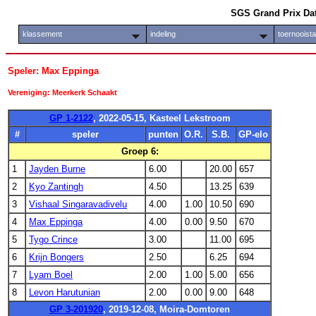
SGS Grand Prix Da
klassement
indeling
toernooist
Speler: Max Eppinga
Vereniging: Meerkerk Schaakt
GP 1-2122
, 2022-05-15, Kasteel Lekstroom
#
speler
punten
O.R.
S.B.
GP-elo
Groep 6:
1
Jayden Burne
6.00
20.00
657
2
Kyo Zantingh
4.50
13.25
639
3
Vishaal Singaravadivelu
4.00
1.00
10.50
690
4
Max Eppinga
4.00
0.00
9.50
670
5
Tygo Crince
3.00
11.00
695
6
Krijn Bongers
2.50
6.25
694
7
Lyam Boel
2.00
1.00
5.00
656
8
Levon Harutunian
2.00
0.00
9.00
648
GP 3-201920
, 2019-12-08, Moira-Domtoren