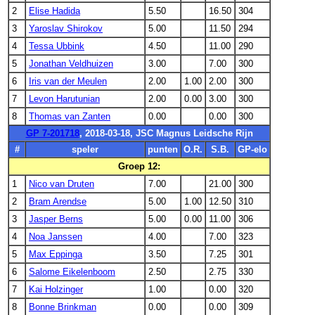
2
Elise Hadida
5.50
16.50
304
3
Yaroslav Shirokov
5.00
11.50
294
4
Tessa Ubbink
4.50
11.00
290
5
Jonathan Veldhuizen
3.00
7.00
300
6
Iris van der Meulen
2.00
1.00
2.00
300
7
Levon Harutunian
2.00
0.00
3.00
300
8
Thomas van Zanten
0.00
0.00
300
GP 7-201718
, 2018-03-18, JSC Magnus Leidsche Rijn
#
speler
punten
O.R.
S.B.
GP-elo
Groep 12:
1
Nico van Druten
7.00
21.00
300
2
Bram Arendse
5.00
1.00
12.50
310
3
Jasper Berns
5.00
0.00
11.00
306
4
Noa Janssen
4.00
7.00
323
5
Max Eppinga
3.50
7.25
301
6
Salome Eikelenboom
2.50
2.75
330
7
Kai Holzinger
1.00
0.00
320
8
Bonne Brinkman
0.00
0.00
309