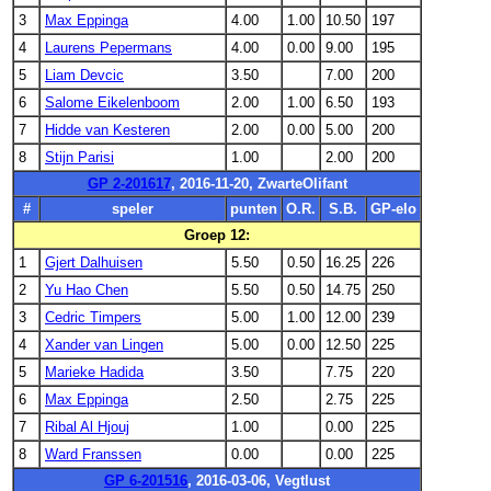
3
Max Eppinga
4.00
1.00
10.50
197
4
Laurens Pepermans
4.00
0.00
9.00
195
5
Liam Devcic
3.50
7.00
200
6
Salome Eikelenboom
2.00
1.00
6.50
193
7
Hidde van Kesteren
2.00
0.00
5.00
200
8
Stijn Parisi
1.00
2.00
200
GP 2-201617
, 2016-11-20, ZwarteOlifant
#
speler
punten
O.R.
S.B.
GP-elo
Groep 12:
1
Gjert Dalhuisen
5.50
0.50
16.25
226
2
Yu Hao Chen
5.50
0.50
14.75
250
3
Cedric Timpers
5.00
1.00
12.00
239
4
Xander van Lingen
5.00
0.00
12.50
225
5
Marieke Hadida
3.50
7.75
220
6
Max Eppinga
2.50
2.75
225
7
Ribal Al Hjouj
1.00
0.00
225
8
Ward Franssen
0.00
0.00
225
GP 6-201516
, 2016-03-06, Vegtlust