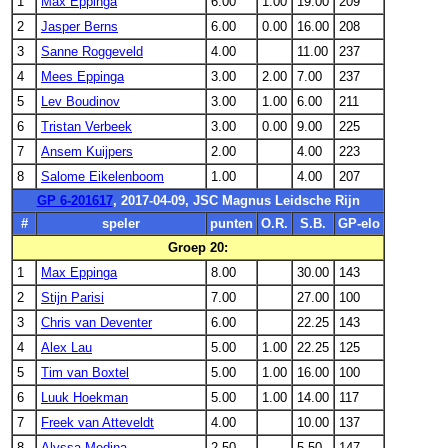
1
Max Eppinga
6.00
1.00
19.00
209
2
Jasper Berns
6.00
0.00
16.00
208
3
Sanne Roggeveld
4.00
11.00
237
4
Mees Eppinga
3.00
2.00
7.00
237
5
Lev Boudinov
3.00
1.00
6.00
211
6
Tristan Verbeek
3.00
0.00
9.00
225
7
Ansem Kuijpers
2.00
4.00
223
8
Salome Eikelenboom
1.00
4.00
207
GP 6-201617
, 2017-04-09, JSC Magnus Leidsche Rijn
#
speler
punten
O.R.
S.B.
GP-elo
Groep 20:
1
Max Eppinga
8.00
30.00
143
2
Stijn Parisi
7.00
27.00
100
3
Chris van Deventer
6.00
22.25
143
4
Alex Lau
5.00
1.00
22.25
125
5
Tim van Boxtel
5.00
1.00
16.00
100
6
Luuk Hoekman
5.00
1.00
14.00
117
7
Freek van Atteveldt
4.00
10.00
137
8
Alyssa Medina
2.50
5.50
147