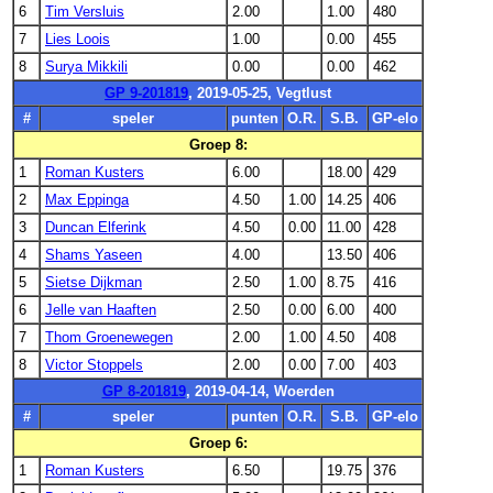
6
Tim Versluis
2.00
1.00
480
7
Lies Loois
1.00
0.00
455
8
Surya Mikkili
0.00
0.00
462
GP 9-201819
, 2019-05-25, Vegtlust
#
speler
punten
O.R.
S.B.
GP-elo
Groep 8:
1
Roman Kusters
6.00
18.00
429
2
Max Eppinga
4.50
1.00
14.25
406
3
Duncan Elferink
4.50
0.00
11.00
428
4
Shams Yaseen
4.00
13.50
406
5
Sietse Dijkman
2.50
1.00
8.75
416
6
Jelle van Haaften
2.50
0.00
6.00
400
7
Thom Groenewegen
2.00
1.00
4.50
408
8
Victor Stoppels
2.00
0.00
7.00
403
GP 8-201819
, 2019-04-14, Woerden
#
speler
punten
O.R.
S.B.
GP-elo
Groep 6:
1
Roman Kusters
6.50
19.75
376