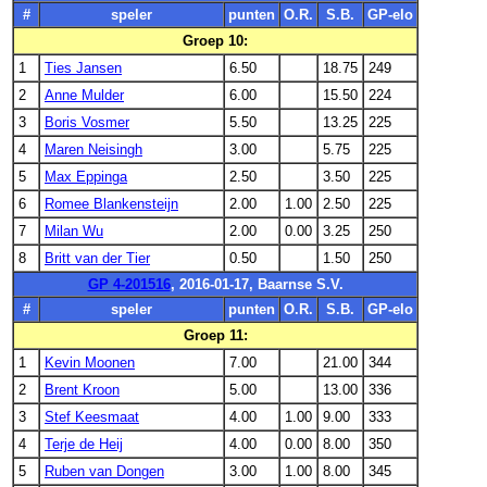
#
speler
punten
O.R.
S.B.
GP-elo
Groep 10:
1
Ties Jansen
6.50
18.75
249
2
Anne Mulder
6.00
15.50
224
3
Boris Vosmer
5.50
13.25
225
4
Maren Neisingh
3.00
5.75
225
5
Max Eppinga
2.50
3.50
225
6
Romee Blankensteijn
2.00
1.00
2.50
225
7
Milan Wu
2.00
0.00
3.25
250
8
Britt van der Tier
0.50
1.50
250
GP 4-201516
, 2016-01-17, Baarnse S.V.
#
speler
punten
O.R.
S.B.
GP-elo
Groep 11:
1
Kevin Moonen
7.00
21.00
344
2
Brent Kroon
5.00
13.00
336
3
Stef Keesmaat
4.00
1.00
9.00
333
4
Terje de Heij
4.00
0.00
8.00
350
5
Ruben van Dongen
3.00
1.00
8.00
345