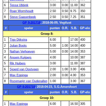
6
Tessa Ubbink
3.00
0.00
11.00
362
7
Roan Wormhoudt
2.50
0.50
9.75
350
8
Steve Gaasenbeek
2.50
0.50
7.25
351
GP 9-201718
, 2018-06-09, Vegtlust
#
speler
punten
O.R.
S.B.
GP-elo
Groep 8:
1
Tigo Dijkstra
6.00
17.00
400
2
Julian Boots
5.00
1.00
14.00
400
3
Nathan Verhoeven
5.00
0.00
14.00
353
4
Ansem Kuijpers
4.00
10.00
387
5
Rik Huibers
3.00
11.00
387
6
Sjoerd van Oostveen
2.00
1.00
3.00
406
7
Max Eppinga
2.00
0.00
4.00
353
8
Rozemarijn van Oudenallen
1.00
3.00
367
GP 8-201718
, 2018-04-15, S.G.Amersfoort
#
speler
punten
O.R.
S.B.
GP-elo
Groep 10:
1
Max Eppinga
6.00
16.50
305