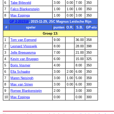
6
Tabe Bijleveld
3.00
0.00
7.00
350
7
Falco Blankensteijn
1.00
1.00
1.00
350
8
Max Eppinga
1.00
0.00
3.00
350
GP 2-201516
, 2015-11-29, JSC Magnus Leidsche Rijn
#
speler
punten
O.R.
S.B.
GP-elo
Groep 13:
1
Tom van Egmond
9.00
36.00
358
2
Leonard Vlooswijk
8.00
28.00
398
3
Jelle Breeuwsma
7.00
21.00
350
4
Kevin van Bruggen
6.00
15.00
325
5
Boris Vosmer
4.00
8.00
350
6
Ella Schaake
3.00
2.00
6.00
350
7
Maren Neisingh
3.00
1.00
5.00
359
8
Max van Strien
3.00
0.00
6.00
300
9
Romee Blankensteijn
2.00
3.00
300
10
Max Eppinga
0.00
0.00
300