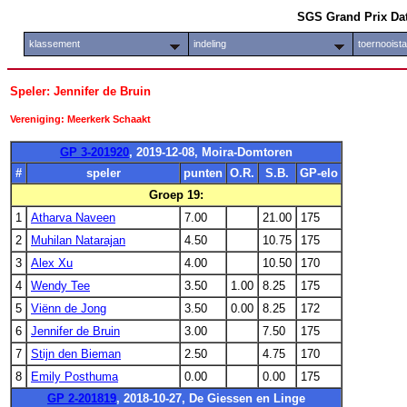
SGS Grand Prix Da
klassement
indeling
toernooist
Speler: Jennifer de Bruin
Vereniging: Meerkerk Schaakt
GP 3-201920
, 2019-12-08, Moira-Domtoren
#
speler
punten
O.R.
S.B.
GP-elo
Groep 19:
1
Atharva Naveen
7.00
21.00
175
2
Muhilan Natarajan
4.50
10.75
175
3
Alex Xu
4.00
10.50
170
4
Wendy Tee
3.50
1.00
8.25
175
5
Viënn de Jong
3.50
0.00
8.25
172
6
Jennifer de Bruin
3.00
7.50
175
7
Stijn den Bieman
2.50
4.75
170
8
Emily Posthuma
0.00
0.00
175
GP 2-201819
, 2018-10-27, De Giessen en Linge