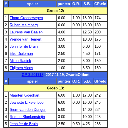
#
speler
punten
O.R.
S.B.
GP-elo
Groep 12:
1
Thom Groenewegen
6.00
1.00
18.00
174
2
Ruben Malmberg
6.00
0.00
16.00
180
3
Laurens van Baalen
4.00
12.50
200
4
Wende van Hemert
3.50
10.00
175
5
Jennifer de Bruin
3.00
6.00
150
6
Eke Dieleman
2.50
4.50
171
7
Milou Rasink
2.00
5.00
150
8
Thijmen Alons
1.00
3.50
150
GP 3-201718
, 2017-11-19, ZwarteOlifant
#
speler
punten
O.R.
S.B.
GP-elo
Groep 13:
1
Maarten Goedhart
6.00
1.00
17.00
242
2
Jeanette Eikelenboom
6.00
0.00
16.00
245
3
Siem van den Dungen
5.00
14.00
234
4
Romee Blankensteijn
3.00
10.00
225
5
Jennifer de Bruin
2.50
0.50
4.25
235