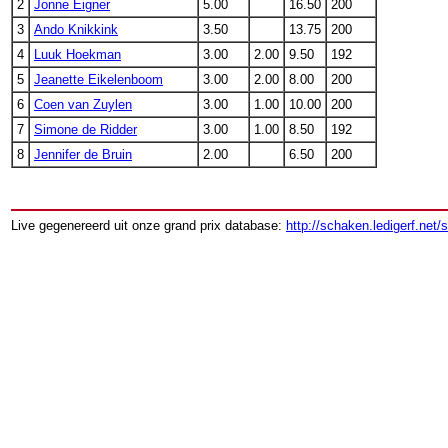
2
Jonne Eigner
5.00
16.50
200
3
Ando Knikkink
3.50
13.75
200
4
Luuk Hoekman
3.00
2.00
9.50
192
5
Jeanette Eikelenboom
3.00
2.00
8.00
200
6
Coen van Zuylen
3.00
1.00
10.00
200
7
Simone de Ridder
3.00
1.00
8.50
192
8
Jennifer de Bruin
2.00
6.50
200
Live gegenereerd uit onze grand prix database:
http://schaken.ledigerf.net/