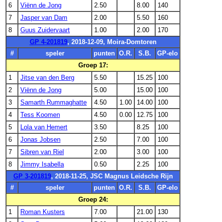
6
Viënn de Jong
2.50
8.00
140
7
Jasper van Dam
2.00
5.50
160
8
Guus Zuidervaart
1.00
2.00
170
GP 4-201819
, 2018-12-09, Moira-Domtoren
#
speler
punten
O.R.
S.B.
GP-elo
Groep 17:
1
Jitse van den Berg
5.50
15.25
100
2
Viënn de Jong
5.00
15.00
100
3
Samarth Rummaghatte
4.50
1.00
14.00
100
4
Tess Koomen
4.50
0.00
12.75
100
5
Lola van Hemert
3.50
8.25
100
6
Jonas Jobsen
2.50
7.00
100
7
Sibren van Riel
2.00
3.00
100
8
Jimmy Isabella
0.50
2.25
100
GP 3-201819
, 2018-11-25, JSC Magnus Leidsche Rijn
#
speler
punten
O.R.
S.B.
GP-elo
Groep 24:
1
Roman Kusters
7.00
21.00
130