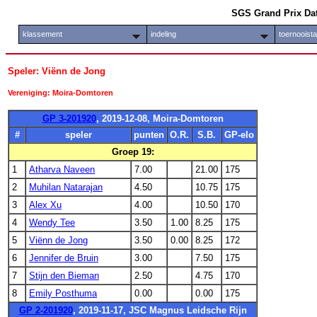
SGS Grand Prix Da
klassement
indeling
toernooist
Speler: Viënn de Jong
Vereniging: Moira-Domtoren
GP 3-201920
, 2019-12-08, Moira-Domtoren
#
speler
punten
O.R.
S.B.
GP-elo
Groep 19:
1
Atharva Naveen
7.00
21.00
175
2
Muhilan Natarajan
4.50
10.75
175
3
Alex Xu
4.00
10.50
170
4
Wendy Tee
3.50
1.00
8.25
175
5
Viënn de Jong
3.50
0.00
8.25
172
6
Jennifer de Bruin
3.00
7.50
175
7
Stijn den Bieman
2.50
4.75
170
8
Emily Posthuma
0.00
0.00
175
GP 2-201920
, 2019-11-17, JSC Magnus Leidsche Rijn