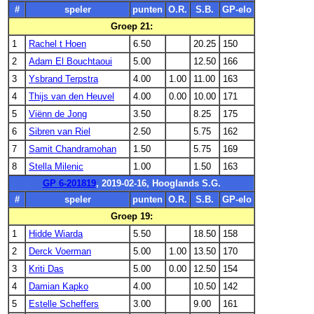
#
speler
punten
O.R.
S.B.
GP-elo
Groep 21:
1
Rachel t Hoen
6.50
20.25
150
2
Adam El Bouchtaoui
5.00
12.50
166
3
Ysbrand Terpstra
4.00
1.00
11.00
163
4
Thijs van den Heuvel
4.00
0.00
10.00
171
5
Viënn de Jong
3.50
8.25
175
6
Sibren van Riel
2.50
5.75
162
7
Samit Chandramohan
1.50
5.75
169
8
Stella Milenic
1.00
1.50
163
GP 6-201819
, 2019-02-16, Hooglands S.G.
#
speler
punten
O.R.
S.B.
GP-elo
Groep 19:
1
Hidde Wiarda
5.50
18.50
158
2
Derck Voerman
5.00
1.00
13.50
170
3
Kriti Das
5.00
0.00
12.50
154
4
Damian Kapko
4.00
10.50
142
5
Estelle Scheffers
3.00
9.00
161