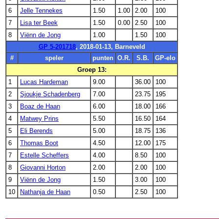
6
Jelle Tennekes
1.50
1.00
2.00
100
7
Lisa ter Beek
1.50
0.00
2.50
100
8
Viënn de Jong
1.00
1.50
100
GP 5-201718
, 2018-01-13, Barneveld
#
speler
punten
O.R.
S.B.
GP-elo
Groep 13:
1
Lucas Hardeman
9.00
36.00
100
2
Sjoukje Schadenberg
7.00
23.75
195
3
Boaz de Haan
6.00
18.00
166
4
Matwey Prins
5.50
16.50
164
5
Eli Berends
5.00
18.75
136
6
Thomas Boot
4.50
12.00
175
7
Estelle Scheffers
4.00
8.50
100
8
Giovanni Horton
2.00
2.00
100
9
Viënn de Jong
1.50
3.00
100
10
Nathanja de Haan
0.50
2.50
100