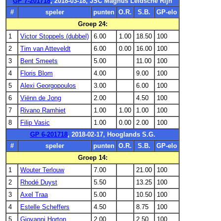
GP 7-201718
, 2018-03-18, JSC Magnus Leidsche Rijn
#
speler
punten
O.R.
S.B.
GP-elo
Groep 24:
1
Victor Stoppels (dubbel)
6.00
1.00
18.50
100
2
Tim van Atteveldt
6.00
0.00
16.00
100
3
Bent Smeets
5.00
11.00
100
4
Floris Blom
4.00
9.00
100
5
Alexi Georgopoulos
3.00
6.00
100
6
Viënn de Jong
2.00
4.50
100
7
Rivano Ramhiet
1.00
1.00
1.00
100
8
Filip Vasic
1.00
0.00
2.00
100
GP 6-201718
, 2018-02-17, Hooglands S.G.
#
speler
punten
O.R.
S.B.
GP-elo
Groep 14:
1
Wouter Terlouw
7.00
21.00
100
2
Rhodé Duyst
5.50
13.25
100
3
Axel Traa
5.00
10.50
100
4
Estelle Scheffers
4.50
8.75
100
5
Giovanni Horton
2.00
2.50
100