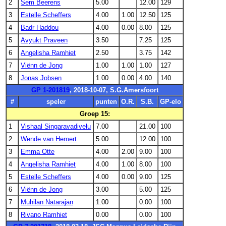
2
Sem Beerens
5.00
12.00
129
3
Estelle Scheffers
4.00
1.00
12.50
125
4
Badr Haddou
4.00
0.00
8.00
125
5
Avyukt Praveen
3.50
7.25
125
6
Angelisha Ramhiet
2.50
3.75
142
7
Viënn de Jong
1.00
1.00
1.00
127
8
Jonas Jobsen
1.00
0.00
4.00
140
GP 1-201819
, 2018-10-07, S.G.Amersfoort
#
speler
punten
O.R.
S.B.
GP-elo
Groep 15:
1
Vishaal Singaravadivelu
7.00
21.00
100
2
Wende van Hemert
5.00
12.00
100
3
Emma Otte
4.00
2.00
9.00
100
4
Angelisha Ramhiet
4.00
1.00
8.00
100
5
Estelle Scheffers
4.00
0.00
9.00
125
6
Viënn de Jong
3.00
5.00
125
7
Muhilan Natarajan
1.00
0.00
100
8
Rivano Ramhiet
0.00
0.00
100