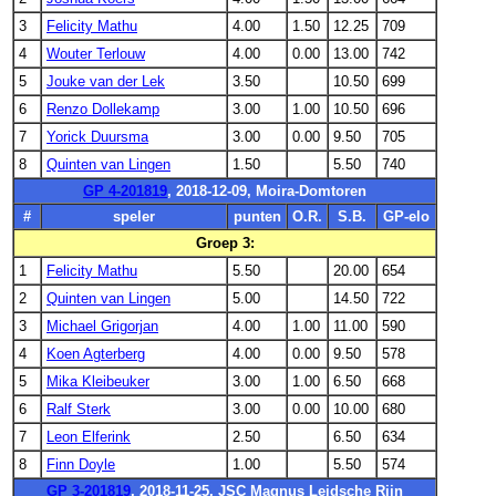
3
Felicity Mathu
4.00
1.50
12.25
709
4
Wouter Terlouw
4.00
0.00
13.00
742
5
Jouke van der Lek
3.50
10.50
699
6
Renzo Dollekamp
3.00
1.00
10.50
696
7
Yorick Duursma
3.00
0.00
9.50
705
8
Quinten van Lingen
1.50
5.50
740
GP 4-201819
, 2018-12-09, Moira-Domtoren
#
speler
punten
O.R.
S.B.
GP-elo
Groep 3:
1
Felicity Mathu
5.50
20.00
654
2
Quinten van Lingen
5.00
14.50
722
3
Michael Grigorjan
4.00
1.00
11.00
590
4
Koen Agterberg
4.00
0.00
9.50
578
5
Mika Kleibeuker
3.00
1.00
6.50
668
6
Ralf Sterk
3.00
0.00
10.00
680
7
Leon Elferink
2.50
6.50
634
8
Finn Doyle
1.00
5.50
574
GP 3-201819
, 2018-11-25, JSC Magnus Leidsche Rijn