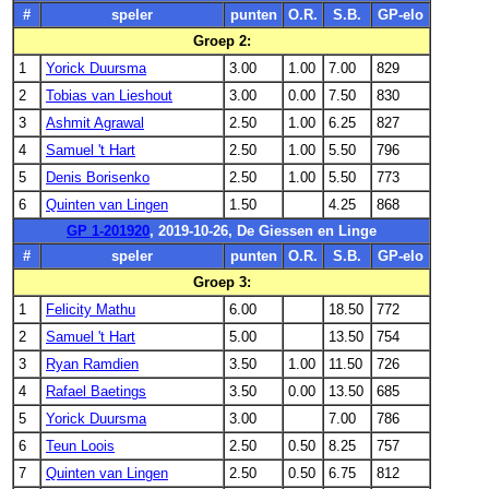
#
speler
punten
O.R.
S.B.
GP-elo
Groep 2:
1
Yorick Duursma
3.00
1.00
7.00
829
2
Tobias van Lieshout
3.00
0.00
7.50
830
3
Ashmit Agrawal
2.50
1.00
6.25
827
4
Samuel 't Hart
2.50
1.00
5.50
796
5
Denis Borisenko
2.50
1.00
5.50
773
6
Quinten van Lingen
1.50
4.25
868
GP 1-201920
, 2019-10-26, De Giessen en Linge
#
speler
punten
O.R.
S.B.
GP-elo
Groep 3:
1
Felicity Mathu
6.00
18.50
772
2
Samuel 't Hart
5.00
13.50
754
3
Ryan Ramdien
3.50
1.00
11.50
726
4
Rafael Baetings
3.50
0.00
13.50
685
5
Yorick Duursma
3.00
7.00
786
6
Teun Loois
2.50
0.50
8.25
757
7
Quinten van Lingen
2.50
0.50
6.75
812