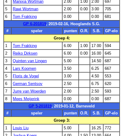
4
Manixia Wortman
2.00
1.00
2.00
697
5
Rawi Wortman
2.00
0.00
3.00
705
6
Tom Frakking
0.00
0.00
681
GP 6-201819
, 2019-02-16, Hooglands S.G.
#
speler
punten
O.R.
S.B.
GP-elo
Groep 4:
1
Tom Frakking
6.00
1.00
17.00
594
2
Reiko Dirksen
6.00
0.00
16.00
645
3
Quinten van Lingen
5.00
14.50
687
4
Lars Koomen
3.50
6.25
667
5
Floris de Vogel
3.00
4.50
553
6
German Sentsov
2.50
6.75
620
7
Jurre van Woerden
2.00
2.50
593
8
Mees Meijerink
0.00
0.00
687
GP 5-201819
, 2019-01-12, Barneveld
#
speler
punten
O.R.
S.B.
GP-elo
Groep 3:
1
Louis Liu
5.00
16.25
772
2
Joshua Koers
4.00
1.50
13.00
664