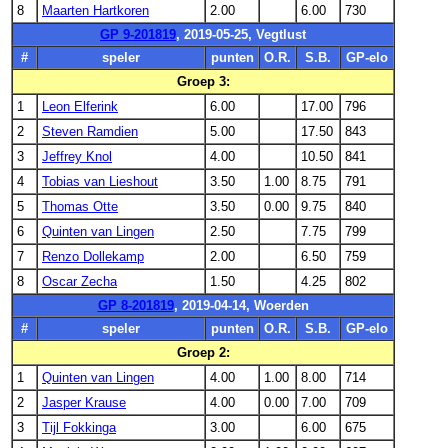
8
Maarten Hartkoren
2.00
6.00
730
GP 9-201819
, 2019-05-25, Vegtlust
#
speler
punten
O.R.
S.B.
GP-elo
Groep 3:
1
Leon Elferink
6.00
17.00
796
2
Steven Ramdien
5.00
17.50
843
3
Jeffrey Knol
4.00
10.50
841
4
Tobias van Lieshout
3.50
1.00
8.75
791
5
Thomas Otte
3.50
0.00
9.75
840
6
Quinten van Lingen
2.50
7.75
799
7
Renzo Dollekamp
2.00
6.50
759
8
Oscar Zecha
1.50
4.25
802
GP 8-201819
, 2019-04-14, Woerden
#
speler
punten
O.R.
S.B.
GP-elo
Groep 2:
1
Quinten van Lingen
4.00
1.00
8.00
714
2
Jasper Krause
4.00
0.00
7.00
709
3
Tijl Fokkinga
3.00
6.00
675