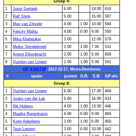
Groep 4:
1
Joost Gerlagh
6.00
19.00
618
2
Ralf Sterk
5.00
15.00
587
3
Max van Zijtveld
4.00
1.00
10.00
594
4
Felicity Mathu
4.00
0.00
9.00
550
5
Mika Kleibeuker
3.00
12.00
579
6
Meike Slendebroek
2.00
1.00
7.00
531
7
Antoni Elkenbracht
2.00
1.00
5.00
609
8
Quinten van Lingen
2.00
1.00
5.00
541
GP 4-201718
, 2017-12-17, Moira-Domtoren
#
speler
punten
O.R.
S.B.
GP-elo
Groep 8:
1
Quinten van Lingen
6.00
17.00
469
2
Jouke van der Lek
5.00
16.00
433
3
Rik Huibers
4.00
1.00
13.00
446
4
Maaike Bonenkamp
4.00
0.00
9.00
484
5
Koen Agterberg
3.00
1.00
6.00
460
6
Teun Leenen
3.00
0.00
10.00
442