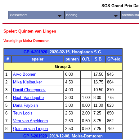
SGS Grand Prix Da
klassement
indeling
toernooist
Speler: Quinten van Lingen
Vereniging: Moira-Domtoren
GP 4-201920
, 2020-02-15, Hooglands S.G.
#
speler
punten
O.R.
S.B.
GP-elo
Groep 3:
1
Arvo Boonen
6.00
17.50
945
2
Mika Kleibeuker
4.50
16.75
864
3
Daniil Cherepanov
4.00
10.50
870
4
Noah Vandeputte
3.00
1.00
8.00
775
5
Dana Faybish
3.00
0.00
11.00
823
6
Teun Loois
2.50
2.00
7.25
850
7
Vera van Apeldoorn
2.50
0.50
8.75
862
8
Quinten van Lingen
2.50
0.50
7.25
759
GP 3-201920
, 2019-12-08, Moira-Domtoren