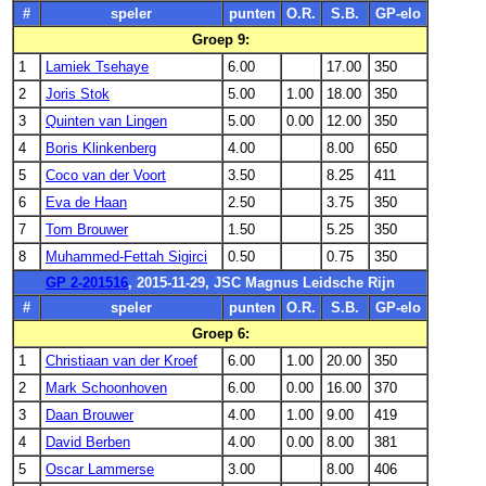
#
speler
punten
O.R.
S.B.
GP-elo
Groep 9:
1
Lamiek Tsehaye
6.00
17.00
350
2
Joris Stok
5.00
1.00
18.00
350
3
Quinten van Lingen
5.00
0.00
12.00
350
4
Boris Klinkenberg
4.00
8.00
650
5
Coco van der Voort
3.50
8.25
411
6
Eva de Haan
2.50
3.75
350
7
Tom Brouwer
1.50
5.25
350
8
Muhammed-Fettah Sigirci
0.50
0.75
350
GP 2-201516
, 2015-11-29, JSC Magnus Leidsche Rijn
#
speler
punten
O.R.
S.B.
GP-elo
Groep 6:
1
Christiaan van der Kroef
6.00
1.00
20.00
350
2
Mark Schoonhoven
6.00
0.00
16.00
370
3
Daan Brouwer
4.00
1.00
9.00
419
4
David Berben
4.00
0.00
8.00
381
5
Oscar Lammerse
3.00
8.00
406