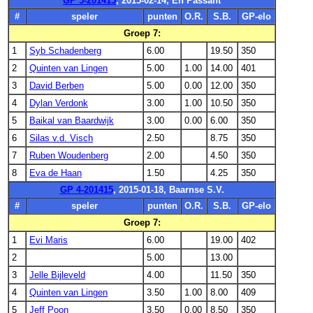
GP 5-201415
, 2015-02-14, En Passant
#
speler
punten
O.R.
S.B.
GP-elo
Groep 7:
1
Syb Schadenberg
6.00
19.50
350
2
Quinten van Lingen
5.00
1.00
14.00
401
3
David Berben
5.00
0.00
12.00
350
4
Dylan Verdonk
3.00
1.00
10.50
350
5
Baikal van Baardwijk
3.00
0.00
6.00
350
6
Silas v.d. Visch
2.50
8.75
350
7
Ruben Woudenberg
2.00
4.50
350
8
Eva de Haan
1.50
4.25
350
GP 4-201415
, 2015-01-18, Baarnse S.V.
#
speler
punten
O.R.
S.B.
GP-elo
Groep 7:
1
Evi Maris
6.00
19.00
402
2
5.00
13.00
3
Jelle Bijleveld
4.00
11.50
350
4
Quinten van Lingen
3.50
1.00
8.00
409
5
Jeff Poon
3.50
0.00
8.50
350