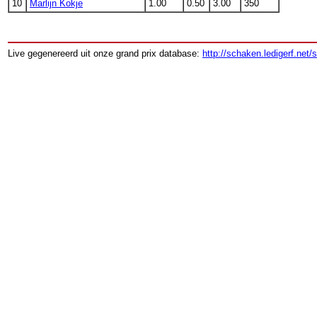
10
Marlijn Kokje
1.00
0.50
3.00
350
Live gegenereerd uit onze grand prix database:
http://schaken.ledigerf.net/