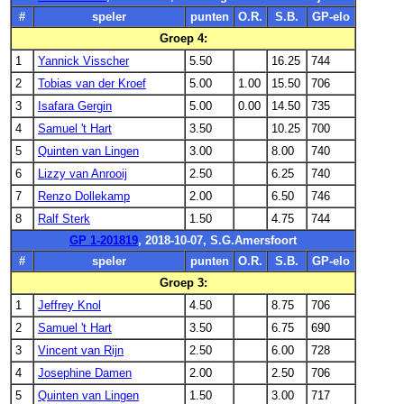
#
speler
punten
O.R.
S.B.
GP-elo
Groep 4:
1
Yannick Visscher
5.50
16.25
744
2
Tobias van der Kroef
5.00
1.00
15.50
706
3
Isafara Gergin
5.00
0.00
14.50
735
4
Samuel 't Hart
3.50
10.25
700
5
Quinten van Lingen
3.00
8.00
740
6
Lizzy van Anrooij
2.50
6.25
740
7
Renzo Dollekamp
2.00
6.50
746
8
Ralf Sterk
1.50
4.75
744
GP 1-201819
, 2018-10-07, S.G.Amersfoort
#
speler
punten
O.R.
S.B.
GP-elo
Groep 3:
1
Jeffrey Knol
4.50
8.75
706
2
Samuel 't Hart
3.50
6.75
690
3
Vincent van Rijn
2.50
6.00
728
4
Josephine Damen
2.00
2.50
706
5
Quinten van Lingen
1.50
3.00
717