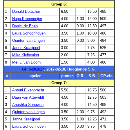
Groep 6:
1
Donald Botticher
6.50
19.50
495
2
Hugo Kronemeijer
4.00
1.00
12.00
509
3
Daniel de Bruin
4.00
0.00
12.50
497
4
Laura Schoonhoven
3.50
1.00
10.00
486
5
Quinten van Lingen
3.50
0.00
9.00
494
6
Janne Kraaijpoel
3.00
7.75
525
7
Mika Kleibeuker
2.00
7.25
477
8
Mei Li van Doorn
1.50
4.00
486
GP 5-201617
, 2017-02-18, Hooglands S.G.
#
speler
punten
O.R.
S.B.
GP-elo
Groep 7:
1
Antoni Elkenbracht
5.50
16.75
506
2
Daan van Atteveldt
4.50
12.75
503
3
Anushka Sangwan
4.00
14.50
498
4
Quinten van Lingen
3.50
2.00
9.75
492
5
Janne Kraaijpoel
3.50
1.00
12.25
471
6
Laura Schoonhoven
3.50
0.00
9.75
479