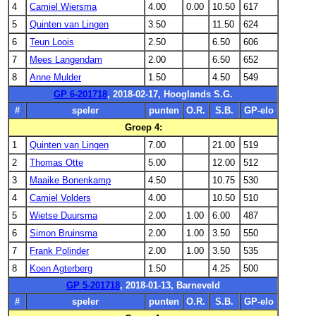
4
Camiel Wiersma
4.00
0.00
10.50
617
5
Quinten van Lingen
3.50
11.50
624
6
Teun Loois
2.50
6.50
606
7
Mees Langendam
2.00
6.50
652
8
Anne Mulder
1.50
4.50
549
GP 6-201718
, 2018-02-17, Hooglands S.G.
#
speler
punten
O.R.
S.B.
GP-elo
Groep 4:
1
Quinten van Lingen
7.00
21.00
519
2
Thomas Otte
5.00
12.00
512
3
Maaike Bonenkamp
4.50
10.75
530
4
Camiel Volders
4.00
10.50
510
5
Wietse Duursma
2.00
1.00
6.00
487
6
Simon Bruinsma
2.00
1.00
3.50
550
7
Frank Polinder
2.00
1.00
3.50
535
8
Koen Agterberg
1.50
4.25
500
GP 5-201718
, 2018-01-13, Barneveld
#
speler
punten
O.R.
S.B.
GP-elo