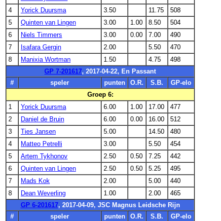
4
Yorick Duursma
3.50
11.75
508
5
Quinten van Lingen
3.00
1.00
8.50
504
6
Niels Timmers
3.00
0.00
7.00
490
7
Isafara Gergin
2.00
5.50
470
8
Manixia Wortman
1.50
4.75
498
GP 7-201617
, 2017-04-22, En Passant
#
speler
punten
O.R.
S.B.
GP-elo
Groep 6:
1
Yorick Duursma
6.00
1.00
17.00
477
2
Daniel de Bruin
6.00
0.00
16.00
512
3
Ties Jansen
5.00
14.50
480
4
Matteo Petrelli
3.00
5.50
454
5
Artem Tykhonov
2.50
0.50
7.25
442
6
Quinten van Lingen
2.50
0.50
5.25
495
7
Mads Kok
2.00
5.00
440
8
Dean Weverling
1.00
2.00
465
GP 6-201617
, 2017-04-09, JSC Magnus Leidsche Rijn
#
speler
punten
O.R.
S.B.
GP-elo