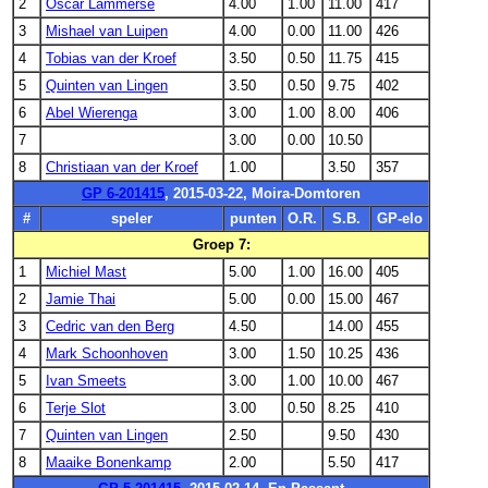
2
Oscar Lammerse
4.00
1.00
11.00
417
3
Mishael van Luipen
4.00
0.00
11.00
426
4
Tobias van der Kroef
3.50
0.50
11.75
415
5
Quinten van Lingen
3.50
0.50
9.75
402
6
Abel Wierenga
3.00
1.00
8.00
406
7
3.00
0.00
10.50
8
Christiaan van der Kroef
1.00
3.50
357
GP 6-201415
, 2015-03-22, Moira-Domtoren
#
speler
punten
O.R.
S.B.
GP-elo
Groep 7:
1
Michiel Mast
5.00
1.00
16.00
405
2
Jamie Thai
5.00
0.00
15.00
467
3
Cedric van den Berg
4.50
14.00
455
4
Mark Schoonhoven
3.00
1.50
10.25
436
5
Ivan Smeets
3.00
1.00
10.00
467
6
Terje Slot
3.00
0.50
8.25
410
7
Quinten van Lingen
2.50
9.50
430
8
Maaike Bonenkamp
2.00
5.50
417