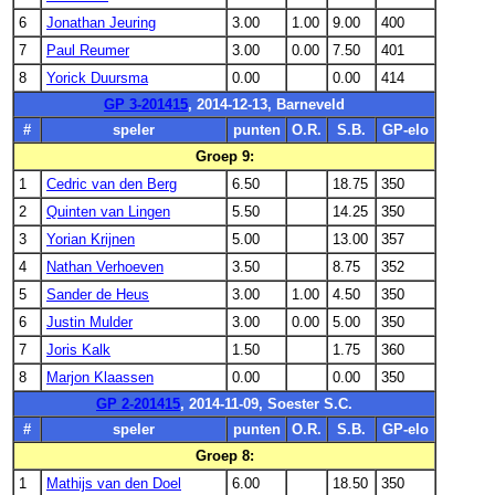
6
Jonathan Jeuring
3.00
1.00
9.00
400
7
Paul Reumer
3.00
0.00
7.50
401
8
Yorick Duursma
0.00
0.00
414
GP 3-201415
, 2014-12-13, Barneveld
#
speler
punten
O.R.
S.B.
GP-elo
Groep 9:
1
Cedric van den Berg
6.50
18.75
350
2
Quinten van Lingen
5.50
14.25
350
3
Yorian Krijnen
5.00
13.00
357
4
Nathan Verhoeven
3.50
8.75
352
5
Sander de Heus
3.00
1.00
4.50
350
6
Justin Mulder
3.00
0.00
5.00
350
7
Joris Kalk
1.50
1.75
360
8
Marjon Klaassen
0.00
0.00
350
GP 2-201415
, 2014-11-09, Soester S.C.
#
speler
punten
O.R.
S.B.
GP-elo
Groep 8:
1
Mathijs van den Doel
6.00
18.50
350