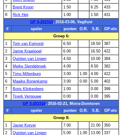
7
Brent Kroon
1.50
6.25
433
8
Rick Heij
1.00
1.50
431
GP 6-201516
, 2016-03-06, Vegtlust
#
speler
punten
O.R.
S.B.
GP-elo
Groep 6:
1
Tom van Egmond
6.50
18.50
387
2
Janne Kraaijpoel
6.00
16.50
422
3
Quinten van Lingen
4.50
10.00
384
4
Meike Slendebroek
4.00
8.50
382
5
Timo Miltenburg
3.00
1.00
4.00
422
6
Maaike Bonenkamp
3.00
0.00
5.00
402
7
Boris Klinkenberg
1.00
0.00
399
8
Tsjerk Vergouwe
0.00
0.00
395
GP 5-201516
, 2016-02-21, Moira-Domtoren
#
speler
punten
O.R.
S.B.
GP-elo
Groep 8:
1
Javier Korver
7.00
21.00
350
2
Quinten van Lingen
5.00
1.00
13.00
337