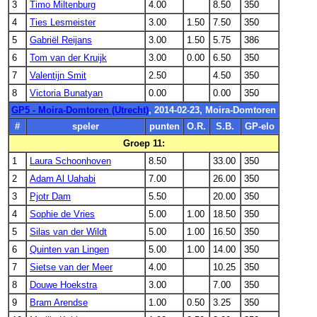
3
Timo Miltenburg
4.00
8.50
350
4
Ties Lesmeister
3.00
1.50
7.50
350
5
Gabriël Reijans
3.00
1.50
5.75
386
6
Tom van der Kruijk
3.00
0.00
6.50
350
7
Valentijn Smit
2.50
4.50
350
8
Victoria Bunatyan
0.00
0.00
350
GP5 - Moira-Domtoren (Utrecht)
, 2014-02-23, Moira-Domtoren
#
speler
punten
O.R.
S.B.
GP-elo
Groep 11:
1
Laura Schoonhoven
8.50
33.00
350
2
Adam Al Uahabi
7.00
26.00
350
3
Pjotr Dam
5.50
20.00
350
4
Sophie de Vries
5.00
1.00
18.50
350
5
Silas van der Wildt
5.00
1.00
16.50
350
6
Quinten van Lingen
5.00
1.00
14.00
350
7
Sietse van der Meer
4.00
10.25
350
8
Douwe Hoekstra
3.00
7.00
350
9
Bram Arendse
1.00
0.50
3.25
350