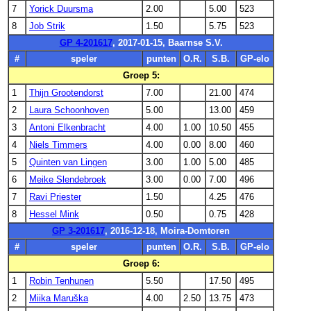
7
Yorick Duursma
2.00
5.00
523
8
Job Strik
1.50
5.75
523
GP 4-201617
, 2017-01-15, Baarnse S.V.
#
speler
punten
O.R.
S.B.
GP-elo
Groep 5:
1
Thijn Grootendorst
7.00
21.00
474
2
Laura Schoonhoven
5.00
13.00
459
3
Antoni Elkenbracht
4.00
1.00
10.50
455
4
Niels Timmers
4.00
0.00
8.00
460
5
Quinten van Lingen
3.00
1.00
5.00
485
6
Meike Slendebroek
3.00
0.00
7.00
496
7
Ravi Priester
1.50
4.25
476
8
Hessel Mink
0.50
0.75
428
GP 3-201617
, 2016-12-18, Moira-Domtoren
#
speler
punten
O.R.
S.B.
GP-elo
Groep 6:
1
Robin Tenhunen
5.50
17.50
495
2
Miika Maruška
4.00
2.50
13.75
473