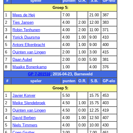
#
speler
punten
O.R.
S.B.
GP-elo
Groep 5:
1
Mees de Heij
7.00
21.00
387
2
Ties Jansen
4.00
2.00
12.00
383
3
Robin Tenhunen
4.00
2.00
11.00
371
4
Yorick Duursma
4.00
1.00
9.00
410
5
Antoni Elkenbracht
4.00
1.00
9.00
400
6
Quinten van Lingen
2.00
1.00
3.00
415
7
Daan Aubel
2.00
0.00
5.00
381
8
Maaike Bonenkamp
1.00
4.00
376
GP 7-201516
, 2016-04-23, Barneveld
#
speler
punten
O.R.
S.B.
GP-elo
Groep 5:
1
Javier Korver
5.50
15.75
453
2
Meike Slendebroek
4.50
1.00
15.75
403
3
Quinten van Lingen
4.50
0.00
12.25
419
4
David Berben
4.00
1.00
12.50
407
5
Niels Timmers
4.00
0.00
10.00
430
6
Coen Grutter
3.00
7.00
461