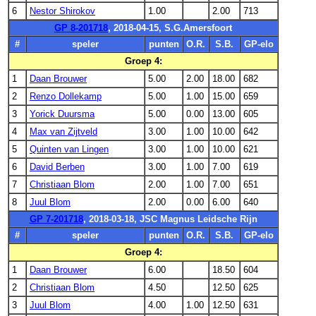
6
Nestor Shirokov
1.00
2.00
713
GP 8-201718
, 2018-04-15, S.G.Amersfoort
#
speler
punten
O.R.
S.B.
GP-elo
Groep 4:
1
Daan Brouwer
5.00
2.00
18.00
682
2
Renzo Dollekamp
5.00
1.00
15.00
659
3
Yorick Duursma
5.00
0.00
13.00
605
4
Max van Zijtveld
3.00
1.00
10.00
642
5
Quinten van Lingen
3.00
1.00
10.00
621
6
David Berben
3.00
1.00
7.00
619
7
Christiaan Blom
2.00
1.00
7.00
651
8
Juul Blom
2.00
0.00
6.00
640
GP 7-201718
, 2018-03-18, JSC Magnus Leidsche Rijn
#
speler
punten
O.R.
S.B.
GP-elo
Groep 4:
1
Daan Brouwer
6.00
18.50
604
2
Christiaan Blom
4.50
12.50
625
3
Juul Blom
4.00
1.00
12.50
631