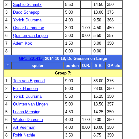
2
Sophie Schmitz
5.50
14.50
350
3
Duco Schepop
5.00
13.00
375
4
Yorick Duursma
4.00
9.50
368
5
Oscar Lammerse
3.00
1.00
4.50
450
6
Quinten van Lingen
3.00
0.00
5.50
357
7
Adem Kok
1.50
3.00
350
8
0.00
0.00
GP1- 201415
, 2014-10-18, De Giessen en Linge
#
speler
punten
O.R.
S.B.
GP-elo
Groep 7:
1
Tom van Egmond
9.00
36.00
376
2
Felix Hamoen
8.00
28.00
350
3
Yorick Duursma
5.50
16.25
350
4
Quinten van Lingen
5.00
13.50
357
5
Luana Mensing
4.50
14.25
350
6
Wietse Duursma
4.00
1.00
9.00
350
7
Art Veerman
4.00
0.00
10.00
350
8
Rohit Nathie
3.50
8.75
350