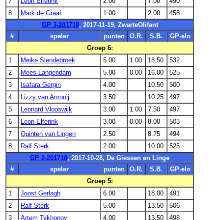
7
Leon Elferink
2.00
7.00
490
8
Mark de Graaf
1.00
2.00
458
GP 3-201718
, 2017-11-19, ZwarteOlifant
#
speler
punten
O.R.
S.B.
GP-elo
Groep 6:
1
Meike Slendebroek
5.00
1.00
18.50
532
2
Mees Langendam
5.00
0.00
16.00
525
3
Isafara Gergin
4.00
10.50
500
4
Lizzy van Anrooij
3.50
10.25
497
5
Leonard Vlooswijk
3.00
1.00
7.50
497
6
Leon Elferink
3.00
0.00
8.00
503
7
Quinten van Lingen
2.50
8.75
494
8
Ralf Sterk
2.00
10.00
525
GP 2-201718
, 2017-10-28, De Giessen en Linge
#
speler
punten
O.R.
S.B.
GP-elo
Groep 5:
1
Joost Gerlagh
6.00
18.00
491
2
Ralf Sterk
5.00
13.50
506
3
Artem Tykhonov
4.00
13.50
498