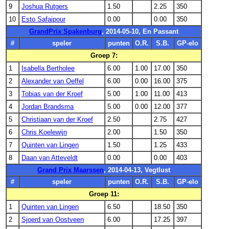
9
Joshua Rutgers
1.50
2.25
350
10
Esto Safaipour
0.00
0.00
350
GrandPrix Spakenburg
, 2014-05-10, En Passant
#
speler
punten
O.R.
S.B.
GP-elo
Groep 7:
1
Isabella Bertholee
6.00
1.00
17.00
350
2
Alexander van Oeffel
6.00
0.00
16.00
375
3
Tobias van der Kroef
5.00
1.00
11.00
413
4
Jordan Brandsma
5.00
0.00
12.00
377
5
Christiaan van der Kroef
2.50
2.75
427
6
Chris Koelewijn
2.00
1.50
350
7
Quinten van Lingen
1.50
1.25
433
8
Daan van Atteveldt
0.00
0.00
403
Grand Prix Maarssen
, 2014-04-13, Vegtlust
#
speler
punten
O.R.
S.B.
GP-elo
Groep 11:
1
Quinten van Lingen
6.50
18.50
350
2
Sjoerd van Oostveen
6.00
17.25
397