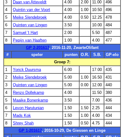
3
Daan van Atteveldt
4.00
2.00
11.00
496
4
Quintin van der Voort
4.00
1.00
10.50
496
5
Meike Slendebroek
4.00
0.50
12.25
478
6
Quinten van Lingen
3.50
10.00
484
7
Samuel 't Hart
2.00
5.50
487
8
Pepijn van Haaften
1.00
4.00
477
GP 2-201617
, 2016-11-20, ZwarteOlifant
#
speler
punten
O.R.
S.B.
GP-elo
Groep 7:
1
Yorick Duursma
6.00
17.00
435
2
Meike Slendebroek
5.00
1.00
16.50
431
3
Quinten van Lingen
5.00
0.00
12.00
440
4
Renzo Dollekamp
4.00
11.50
380
5
Maaike Bonenkamp
3.50
7.00
436
6
Levon Harutunian
1.50
1.50
2.25
444
7
Mads Kok
1.50
1.00
4.00
434
8
Shrey Shah
1.50
0.50
4.75
444
GP 1-201617
, 2016-10-29, De Giessen en Linge