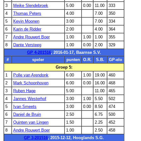
3
Meike Slendebroek
5.00
0.00
11.00
333
4
Thomas Peters
4.00
7.00
350
5
Kevin Moonen
3.00
7.00
334
6
Karin de Ridder
2.00
4.00
364
7
Andre Rouwert Boer
1.00
1.00
1.00
355
8
Dante Versteeg
1.00
0.00
2.00
329
GP 4-201516
, 2016-01-17, Baarnse S.V.
#
speler
punten
O.R.
S.B.
GP-elo
Groep 5:
1
Polle van Arendonk
6.00
1.00
19.00
460
2
Mark Schoonhoven
6.00
0.00
16.00
468
3
Ruben Hage
5.00
11.00
465
4
Jannes Westerhof
3.00
1.00
5.50
502
5
Ivan Smeets
3.00
0.00
8.50
474
6
Daniel de Bruin
2.50
6.75
500
7
Quinten van Lingen
1.50
2.25
452
8
Andre Rouwert Boer
1.00
2.50
458
GP 3-201516
, 2015-12-12, Hooglands S.G.