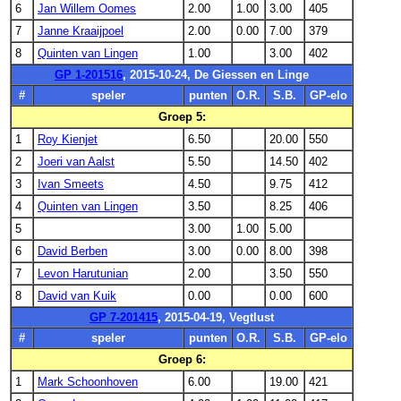
6
Jan Willem Oomes
2.00
1.00
3.00
405
7
Janne Kraaijpoel
2.00
0.00
7.00
379
8
Quinten van Lingen
1.00
3.00
402
GP 1-201516
, 2015-10-24, De Giessen en Linge
#
speler
punten
O.R.
S.B.
GP-elo
Groep 5:
1
Roy Kienjet
6.50
20.00
550
2
Joeri van Aalst
5.50
14.50
402
3
Ivan Smeets
4.50
9.75
412
4
Quinten van Lingen
3.50
8.25
406
5
3.00
1.00
5.00
6
David Berben
3.00
0.00
8.00
398
7
Levon Harutunian
2.00
3.50
550
8
David van Kuik
0.00
0.00
600
GP 7-201415
, 2015-04-19, Vegtlust
#
speler
punten
O.R.
S.B.
GP-elo
Groep 6:
1
Mark Schoonhoven
6.00
19.00
421