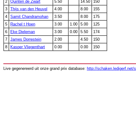
2
Quinten de Zwart
5.50
14.50
150
3
Thijs van den Heuvel
4.00
8.00
155
4
Samit Chandramohan
3.50
8.00
175
5
Rachel t Hoen
3.00
1.00
5.00
125
6
Eke Dieleman
3.00
0.00
5.50
174
7
James Dorrestein
2.00
4.50
150
8
Kasper Vliegenthart
0.00
0.00
150
Live gegenereerd uit onze grand prix database:
http://schaken.ledigerf.net/