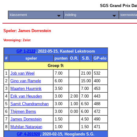
SGS Grand Prix Da
klassement
indeling
toernooist
Speler: James Dorrestein
Vereniging: Zeist
GP 1-2122
, 2022-05-15, Kasteel Lekstroom
#
speler
punten
O.R.
S.B.
GP-elo
Groep 9:
1
Job van Weel
7.00
21.00
532
2
Gino van Ramele
6.00
15.00
400
3
Maarten Huurnink
3.50
7.00
453
4
Erik van Heusden
3.00
2.00
7.00
443
5
Samit Chandramohan
3.00
1.00
6.50
488
6
Thijmen Berns
3.00
0.00
6.00
472
7
James Dorrestein
1.50
4.50
490
8
Muhilan Natarajan
1.00
1.50
471
GP 4-201920
, 2020-02-15, Hooglands S.G.