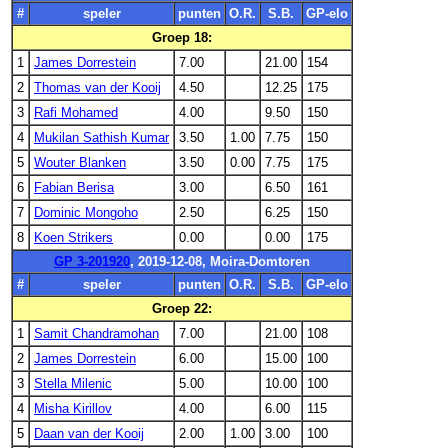
#
speler
punten
O.R.
S.B.
GP-elo
Groep 18:
1
James Dorrestein
7.00
21.00
154
2
Thomas van der Kooij
4.50
12.25
175
3
Rafi Mohamed
4.00
9.50
150
4
Mukilan Sathish Kumar
3.50
1.00
7.75
150
5
Wouter Blanken
3.50
0.00
7.75
175
6
Fabian Berisa
3.00
6.50
161
7
Dominic Mongoho
2.50
6.25
150
8
Koen Strikers
0.00
0.00
175
GP 3-201920
, 2019-12-08, Moira-Domtoren
#
speler
punten
O.R.
S.B.
GP-elo
Groep 22:
1
Samit Chandramohan
7.00
21.00
108
2
James Dorrestein
6.00
15.00
100
3
Stella Milenic
5.00
10.00
100
4
Misha Kirillov
4.00
6.00
115
5
Daan van der Kooij
2.00
1.00
3.00
100