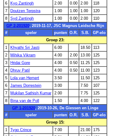
6
Kyo Zantingh
2.00
0.00
2.00
118
7
Doutzen Terpstra
1.00
1.00
1.00
120
8
Syd Zantingh
1.00
0.00
2.00
110
GP 2-201920
, 2019-11-17, JSC Magnus Leidsche Rijn
#
speler
punten
O.R.
S.B.
GP-elo
Groep 23:
1
Khyathi Sri Jasti
6.00
18.50
113
2
Mihika Vikram
4.00
2.00
13.00
125
3
Hridai Gore
4.00
0.50
11.25
125
4
Dhruv Patil
4.00
0.50
11.00
123
5
Lola van Hemert
3.50
11.50
125
6
James Dorrestein
3.00
7.50
107
7
Mukilan Sathish Kumar
2.00
7.75
125
8
Bina van de Poll
1.50
4.00
122
GP 1-201920
, 2019-10-26, De Giessen en Linge
#
speler
punten
O.R.
S.B.
GP-elo
Groep 15:
1
Tygo Crince
7.00
21.00
175