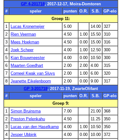
GP 4-201718
, 2017-12-17, Moira-Domtoren
#
speler
punten
O.R.
S.B.
GP-elo
Groep 11:
1
Lucas Kronemeijer
5.00
14.00
327
2
Rien Veerman
4.50
1.00
15.50
310
3
Mees Hoekman
4.50
0.00
15.00
316
4
Joek Scheer
4.00
1.00
12.50
300
5
Kian Bouwmeester
4.00
0.00
10.50
300
6
Maarten Goedhart
2.00
2.00
4.00
315
7
Corneel Kwak van Sluys
2.00
1.00
6.00
320
8
Jeanette Eikelenboom
2.00
0.00
9.00
317
GP 3-201718
, 2017-11-19, ZwarteOlifant
#
speler
punten
O.R.
S.B.
GP-elo
Groep 9:
1
Simon Bruinsma
7.00
21.00
368
2
Preston Pelenkahu
4.50
11.25
350
3
Lucas van den Haselkamp
4.00
1.00
10.50
350
4
Jesper Ubbink
4.00
0.00
10.00
372