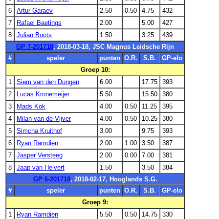
6
Artur Garaev
2.50
0.50
4.75
432
7
Rafael Baetings
2.00
5.00
427
8
Julian Boots
1.50
3.25
439
GP 7-201718
, 2018-03-18, JSC Magnus Leidsche Rijn
#
speler
punten
O.R.
S.B.
GP-elo
Groep 10:
1
Siem van den Dungen
6.00
17.75
393
2
Lucas Kronemeijer
5.50
15.50
380
3
Mads Kok
4.00
0.50
11.25
395
4
Milan van de Vijver
4.00
0.50
10.25
380
5
Simcha Kruithof
3.00
9.75
393
6
Ryan Ramdien
2.00
1.00
3.50
387
7
Jasper Versteeg
2.00
0.00
7.00
381
8
Jaap van Helvert
1.50
3.50
384
GP 6-201718
, 2018-02-17, Hooglands S.G.
#
speler
punten
O.R.
S.B.
GP-elo
Groep 9:
1
Ryan Ramdien
5.50
0.50
14.75
330