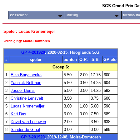
SGS Grand Prix Da
klassement
indeling
toernooist
Speler: Lucas Kronemeijer
Vereniging: Moira-Domtoren
GP 4-201920
, 2020-02-15, Hooglands S.G.
#
speler
punten
O.R.
S.B.
GP-elo
Groep 6:
1
Elza Baryssenka
5.50
2.00
17.75
600
2
Yannick Beltman
5.50
0.50
14.25
604
3
Jasper Berns
5.50
0.50
14.25
592
4
Christine Lensvelt
3.50
8.75
600
5
Lucas Kronemeijer
3.00
1.00
5.00
590
6
Kriti Das
3.00
0.00
7.50
589
7
David van Leeuwen
2.00
3.50
638
8
Sander de Graaf
0.00
0.00
589
GP 3-201920
, 2019-12-08, Moira-Domtoren