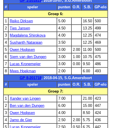
GP 1-201819
, 2018-10-07, S.G.Amersfoort
#
speler
punten
O.R.
S.B.
GP-elo
Groep 6:
1
Reiko Dirksen
5.00
16.50
500
2
Ties Jansen
4.50
13.25
499
3
Magdalena Shirokova
4.00
12.25
474
4
Sushanth Natarajan
3.50
12.25
469
5
Owen Hodgsen
3.00
2.00
11.00
500
6
Siem van den Dungen
3.00
1.00
10.75
475
7
Lucas Kronemeijer
3.00
0.00
9.50
486
8
Mees Hoekman
2.00
6.00
493
GP 8-201718
, 2018-04-15, S.G.Amersfoort
#
speler
punten
O.R.
S.B.
GP-elo
Groep 7:
1
Xander van Lingen
7.00
21.00
423
2
Ben van den Dungen
6.00
15.00
447
3
Owen Hodgsen
4.00
8.50
424
4
Jarno de Gier
2.50
2.00
5.75
436
5
Lucas Kronemeijer
2.50
0.50
6.75
442