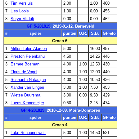
6
Tim Versluis
2.00
1.00
480
7
Lies Loois
1.00
0.00
455
8
Surya Mikkili
0.00
0.00
462
GP 5-201819
, 2019-01-12, Barneveld
#
speler
punten
O.R.
S.B.
GP-elo
Groep 6:
1
Milton Talen Alarcon
5.00
16.00
457
2
Preston Pelenkahu
4.50
14.25
446
3
Esmee Bosman
4.00
1.00
12.50
430
4
Floris de Vogel
4.00
1.00
12.00
440
5
Sushanth Natarajan
4.00
1.00
10.50
436
6
Xander van Lingen
3.00
1.00
7.50
453
7
Wietse Duursma
3.00
0.00
9.50
429
8
Lucas Kronemeijer
0.50
2.25
474
GP 4-201819
, 2018-12-09, Moira-Domtoren
#
speler
punten
O.R.
S.B.
GP-elo
Groep 4:
1
Luke Schoonenwolf
5.00
1.00
14.50
531