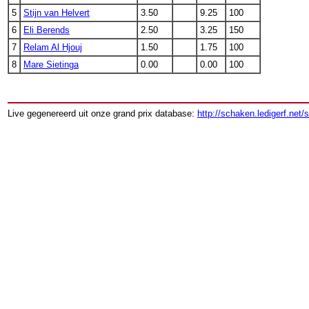
5
Stijn van Helvert
3.50
9.25
100
6
Eli Berends
2.50
3.25
150
7
Relam Al Hjouj
1.50
1.75
100
8
Mare Sietinga
0.00
0.00
100
Live gegenereerd uit onze grand prix database:
http://schaken.ledigerf.net/