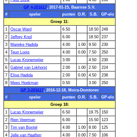
GP 4-201617
, 2017-01-15, Baarnse S.V.
#
speler
punten
O.R.
S.B.
GP-elo
Groep 11:
1
Oscar Ward
6.50
18.50
249
2
Jeffrey Knol
6.00
18.50
237
3
Marieke Hadida
4.00
1.00
9.50
230
4
Teun Loois
4.00
0.00
7.50
250
5
Lucas Kronemeijer
3.00
4.50
230
6
Gabriel van Lokhorst
2.00
1.00
2.50
224
7
Elise Hadida
2.00
0.00
4.50
238
8
Mees Hoekman
0.50
3.00
250
GP 3-201617
, 2016-12-18, Moira-Domtoren
#
speler
punten
O.R.
S.B.
GP-elo
Groep 18:
1
Lucas Kronemeijer
6.50
19.75
150
2
Rien Veerman
6.00
15.50
123
3
Tim van Boxtel
4.00
1.00
8.00
125
4
Jelle van Haaften
4.00
0.00
7.50
106