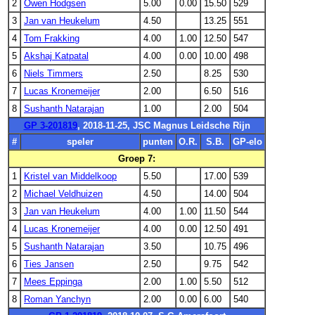
2
Owen Hodgsen
5.00
0.00
15.50
529
3
Jan van Heukelum
4.50
13.25
551
4
Tom Frakking
4.00
1.00
12.50
547
5
Akshaj Katpatal
4.00
0.00
10.00
498
6
Niels Timmers
2.50
8.25
530
7
Lucas Kronemeijer
2.00
6.50
516
8
Sushanth Natarajan
1.00
2.00
504
GP 3-201819
, 2018-11-25, JSC Magnus Leidsche Rijn
#
speler
punten
O.R.
S.B.
GP-elo
Groep 7:
1
Kristel van Middelkoop
5.50
17.00
539
2
Michael Veldhuizen
4.50
14.00
504
3
Jan van Heukelum
4.00
1.00
11.50
544
4
Lucas Kronemeijer
4.00
0.00
12.50
491
5
Sushanth Natarajan
3.50
10.75
496
6
Ties Jansen
2.50
9.75
542
7
Mees Eppinga
2.00
1.00
5.50
512
8
Roman Yanchyn
2.00
0.00
6.00
540