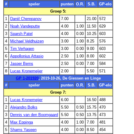
#
speler
punten
O.R.
S.B.
GP-elo
Groep 5:
1
Daniil Cherepanov
7.00
21.00
572
2
Noah Vandeputte
4.00
1.00
11.50
629
3
Sparsh Patel
4.00
0.00
10.25
603
4
Michael Veldhuizen
3.00
1.00
8.25
576
5
Tim Verhagen
3.00
0.00
9.00
603
6
Appollonius Attasio
2.50
1.00
8.00
602
7
Jasper Berns
2.50
0.00
7.00
584
8
Lucas Kronemeijer
2.00
5.50
571
GP 1-201920
, 2019-10-26, De Giessen en Linge
#
speler
punten
O.R.
S.B.
GP-elo
Groep 7:
1
Lucas Kronemeijer
6.00
16.50
488
2
Alejandro Bolks
5.50
0.50
15.75
470
3
Dennis van den Boomgaard
5.50
0.50
13.75
473
4
Max Eppinga
4.00
1.00
7.00
481
5
Shams Yaseen
4.00
0.00
8.50
454