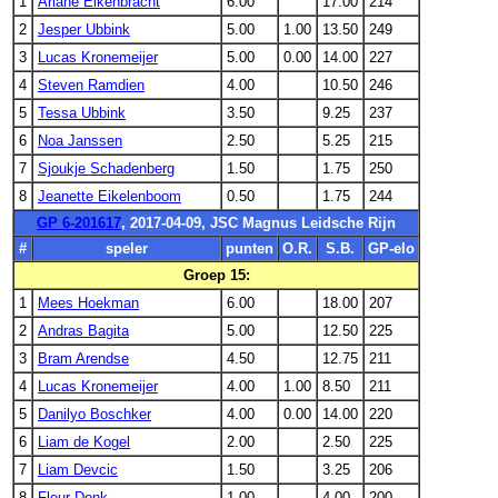
1
Ariane Elkenbracht
6.00
17.00
214
2
Jesper Ubbink
5.00
1.00
13.50
249
3
Lucas Kronemeijer
5.00
0.00
14.00
227
4
Steven Ramdien
4.00
10.50
246
5
Tessa Ubbink
3.50
9.25
237
6
Noa Janssen
2.50
5.25
215
7
Sjoukje Schadenberg
1.50
1.75
250
8
Jeanette Eikelenboom
0.50
1.75
244
GP 6-201617
, 2017-04-09, JSC Magnus Leidsche Rijn
#
speler
punten
O.R.
S.B.
GP-elo
Groep 15:
1
Mees Hoekman
6.00
18.00
207
2
Andras Bagita
5.00
12.50
225
3
Bram Arendse
4.50
12.75
211
4
Lucas Kronemeijer
4.00
1.00
8.50
211
5
Danilyo Boschker
4.00
0.00
14.00
220
6
Liam de Kogel
2.00
2.50
225
7
Liam Devcic
1.50
3.25
206
8
Fleur Donk
1.00
4.00
200