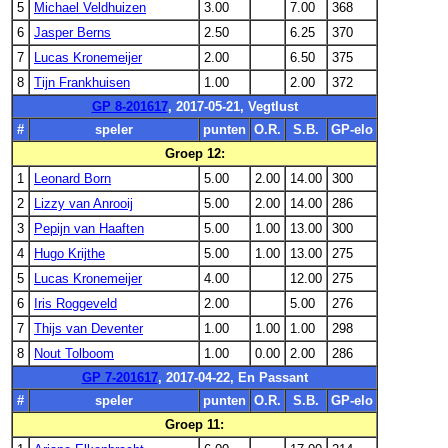
5
Michael Veldhuizen
3.00
7.00
368
6
Jasper Berns
2.50
6.25
370
7
Lucas Kronemeijer
2.00
6.50
375
8
Tijn Frankhuisen
1.00
2.00
372
GP 8-201617
, 2017-05-21, Vegtlust
#
speler
punten
O.R.
S.B.
GP-elo
Groep 12:
1
Leonard Born
5.00
2.00
14.00
300
2
Lizzy van Anrooij
5.00
2.00
14.00
286
3
Pepijn van Haaften
5.00
1.00
13.00
300
4
Hugo Krijthe
5.00
1.00
13.00
275
5
Lucas Kronemeijer
4.00
12.00
275
6
Iris Roggeveld
2.00
5.00
276
7
Thijs van Deventer
1.00
1.00
1.00
298
8
Nout Tolboom
1.00
0.00
2.00
286
GP 7-201617
, 2017-04-22, En Passant
#
speler
punten
O.R.
S.B.
GP-elo
Groep 11: