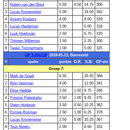
2
Ruben van den Berg
5.50
0.50
14.75
300
3
Lucas Kronemeijer
5.00
19.50
342
4
Ansem Kuijpers
4.00
8.00
329
5
Lucas Hardeman
3.00
5.00
318
6
Luuk Hoekman
2.50
6.75
320
7
Thijmen Willemse
1.50
2.25
300
8
Taeke Timmermans
1.00
5.00
325
GP 5-201718
, 2018-01-13, Barneveld
#
speler
punten
O.R.
S.B.
GP-elo
Groep 7:
1
Mark de Graaf
6.50
20.25
384
2
Rien Veerman
4.00
12.00
341
3
Elise Hadida
3.50
1.50
9.75
346
4
Preston Pelenkahu
3.50
1.00
9.25
375
5
Owen Hodgsen
3.50
0.50
10.25
362
6
Esmee Bosman
2.50
1.00
6.25
378
7
Lucas Kronemeijer
2.50
0.00
10.25
367
8
Teun Beeks
2.00
6.50
331