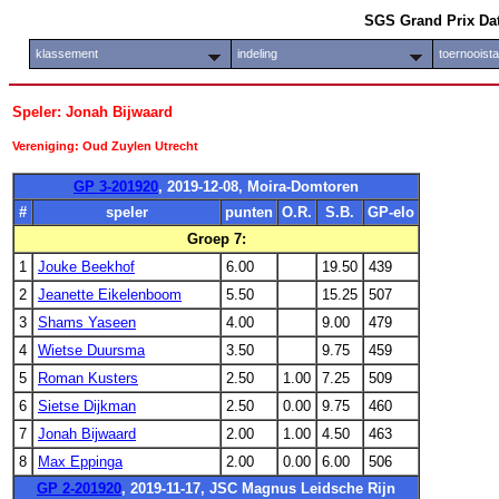
SGS Grand Prix Da
klassement
indeling
toernooist
Speler: Jonah Bijwaard
Vereniging: Oud Zuylen Utrecht
GP 3-201920
, 2019-12-08, Moira-Domtoren
#
speler
punten
O.R.
S.B.
GP-elo
Groep 7:
1
Jouke Beekhof
6.00
19.50
439
2
Jeanette Eikelenboom
5.50
15.25
507
3
Shams Yaseen
4.00
9.00
479
4
Wietse Duursma
3.50
9.75
459
5
Roman Kusters
2.50
1.00
7.25
509
6
Sietse Dijkman
2.50
0.00
9.75
460
7
Jonah Bijwaard
2.00
1.00
4.50
463
8
Max Eppinga
2.00
0.00
6.00
506
GP 2-201920
, 2019-11-17, JSC Magnus Leidsche Rijn