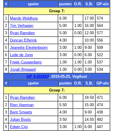
#
speler
punten
O.R.
S.B.
GP-elo
Groep 7:
1
Marnik Woldhuis
6.00
17.00
574
2
Tim Verhagen
5.00
1.00
16.00
564
3
Ryan Ramdien
5.00
0.00
12.00
577
4
Duncan Elferink
4.00
10.00
556
5
Jeanette Eikelenboom
3.00
1.00
9.00
509
6
Lode de Jong
3.00
0.00
6.00
522
7
Freek Couwenberg
1.00
1.00
1.00
537
8
Jonah Bijwaard
1.00
0.00
3.00
534
GP 9-201819
, 2019-05-25, Vegtlust
#
speler
punten
O.R.
S.B.
GP-elo
Groep 7:
1
Ryan Ramdien
6.00
18.50
471
2
Rien Veerman
5.50
15.00
474
3
Bent Smeets
4.00
9.00
438
4
Julian Boots
3.50
14.50
482
5
Edwin Cijo
3.00
1.00
6.00
447