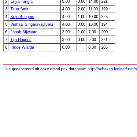
2
Enya Tang Li
5.00
0.00
14.00
221
3
Teun Smit
4.00
2.00
11.00
199
4
Krijn Bongers
4.00
1.00
10.00
225
5
Vishaal Singaravadivelu
4.00
0.00
13.00
194
6
Jonah Bijwaard
3.00
1.00
7.00
200
7
Tijn Hagens
3.00
0.00
9.00
221
8
Hidde Wiarda
0.00
0.00
205
Live gegenereerd uit onze grand prix database:
http://schaken.ledigerf.net/