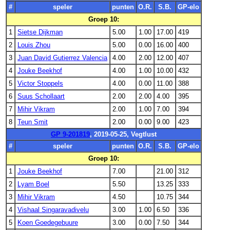
#
speler
punten
O.R.
S.B.
GP-elo
Groep 10:
1
Sietse Dijkman
5.00
1.00
17.00
419
2
Louis Zhou
5.00
0.00
16.00
400
3
Juan David Gutierrez Valencia
4.00
2.00
12.00
407
4
Jouke Beekhof
4.00
1.00
10.00
432
5
Victor Stoppels
4.00
0.00
11.00
388
6
Suus Schollaart
2.00
2.00
4.00
395
7
Mihir Vikram
2.00
1.00
7.00
394
8
Teun Smit
2.00
0.00
9.00
423
GP 9-201819
, 2019-05-25, Vegtlust
#
speler
punten
O.R.
S.B.
GP-elo
Groep 10:
1
Jouke Beekhof
7.00
21.00
312
2
Lyam Boel
5.50
13.25
333
3
Mihir Vikram
4.50
10.75
344
4
Vishaal Singaravadivelu
3.00
1.00
6.50
336
5
Koen Goedegebuure
3.00
0.00
7.50
344