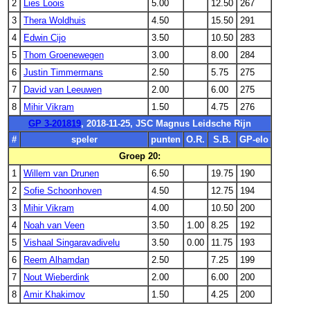
2
Lies Loois
5.00
12.50
267
3
Thera Woldhuis
4.50
15.50
291
4
Edwin Cijo
3.50
10.50
283
5
Thom Groenewegen
3.00
8.00
284
6
Justin Timmermans
2.50
5.75
275
7
David van Leeuwen
2.00
6.00
275
8
Mihir Vikram
1.50
4.75
276
GP 3-201819
, 2018-11-25, JSC Magnus Leidsche Rijn
#
speler
punten
O.R.
S.B.
GP-elo
Groep 20:
1
Willem van Drunen
6.50
19.75
190
2
Sofie Schoonhoven
4.50
12.75
194
3
Mihir Vikram
4.00
10.50
200
4
Noah van Veen
3.50
1.00
8.25
192
5
Vishaal Singaravadivelu
3.50
0.00
11.75
193
6
Reem Alhamdan
2.50
7.25
199
7
Nout Wieberdink
2.00
6.00
200
8
Amir Khakimov
1.50
4.25
200