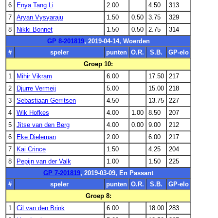
6
Enya Tang Li
2.00
4.50
313
7
Aryan Vysyaraju
1.50
0.50
3.75
329
8
Nikki Bonnet
1.50
0.50
2.75
314
GP 8-201819
, 2019-04-14, Woerden
#
speler
punten
O.R.
S.B.
GP-elo
Groep 10:
1
Mihir Vikram
6.00
17.50
217
2
Djurre Vermeij
5.00
15.00
218
3
Sebastiaan Gerritsen
4.50
13.75
227
4
Wik Hofkes
4.00
1.00
8.50
207
5
Jitse van den Berg
4.00
0.00
9.00
212
6
Eke Dieleman
2.00
6.00
217
7
Kai Crince
1.50
4.25
204
8
Pepijn van der Valk
1.00
1.50
225
GP 7-201819
, 2019-03-09, En Passant
#
speler
punten
O.R.
S.B.
GP-elo
Groep 8:
1
Cil van den Brink
6.00
18.00
283