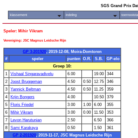
SGS Grand Prix Da
klassement
indeling
toernooist
Speler: Mihir Vikram
Vereniging: JSC Magnus Leidsche Rijn
GP 3-201920
, 2019-12-08, Moira-Domtoren
#
speler
punten
O.R.
S.B.
GP-elo
Groep 10:
1
Vishaal Singaravadivelu
6.00
19.00
344
2
Joost Bruggeman
4.50
0.50
12.75
346
3
Yannick Beltman
4.50
0.50
11.25
359
4
Krijn Bongers
4.00
10.50
379
5
Floris Friedel
3.00
1.00
6.00
355
6
Mihir Vikram
3.00
0.00
11.50
353
7
Levon Harutunian
2.50
6.50
366
8
Sami Karakaya
0.50
1.50
361
GP 2-201920
, 2019-11-17, JSC Magnus Leidsche Rijn