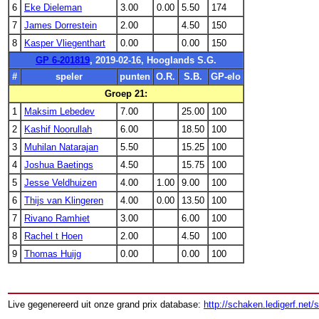
6
Eke Dieleman
3.00
0.00
5.50
174
7
James Dorrestein
2.00
4.50
150
8
Kasper Vliegenthart
0.00
0.00
150
GP 6-201819
, 2019-02-16, Hooglands S.G.
#
speler
punten
O.R.
S.B.
GP-elo
Groep 21:
1
Maksim Lebedev
7.00
25.00
100
2
Kashif Noorullah
6.00
18.50
100
3
Muhilan Natarajan
5.50
15.25
100
4
Joshua Baetings
4.50
15.75
100
5
Jesse Veldhuizen
4.00
1.00
9.00
100
6
Thijs van Klingeren
4.00
0.00
13.50
100
7
Rivano Ramhiet
3.00
6.00
100
8
Rachel t Hoen
2.00
4.50
100
9
Thomas Huijg
0.00
0.00
100
Live gegenereerd uit onze grand prix database:
http://schaken.ledigerf.net/