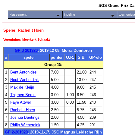
SGS Grand Prix Da
klassement
indeling
toernooist
Speler: Rachel t Hoen
Vereniging: Meerkerk Schaakt
GP 3-201920
, 2019-12-08, Moira-Domtoren
#
speler
punten
O.R.
S.B.
GP-elo
Groep 15:
1
Bent Antonides
7.00
21.00
244
2
Nout Wieberdink
5.00
13.00
247
3
Max de Kleijn
4.00
9.00
245
4
Thijmen Berns
3.00
1.00
6.50
246
5
Faye Attwel
3.00
0.00
11.50
240
6
Rachel t Hoen
2.50
5.75
245
7
Joshua Baetings
2.00
4.50
239
8
Philip Wieberdink
1.50
4.25
291
GP 2-201920
, 2019-11-17, JSC Magnus Leidsche Rijn