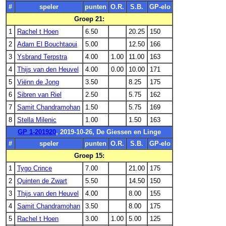
#
speler
punten
O.R.
S.B.
GP-elo
Groep 21:
1
Rachel t Hoen
6.50
20.25
150
2
Adam El Bouchtaoui
5.00
12.50
166
3
Ysbrand Terpstra
4.00
1.00
11.00
163
4
Thijs van den Heuvel
4.00
0.00
10.00
171
5
Viënn de Jong
3.50
8.25
175
6
Sibren van Riel
2.50
5.75
162
7
Samit Chandramohan
1.50
5.75
169
8
Stella Milenic
1.00
1.50
163
GP 1-201920
, 2019-10-26, De Giessen en Linge
#
speler
punten
O.R.
S.B.
GP-elo
Groep 15:
1
Tygo Crince
7.00
21.00
175
2
Quinten de Zwart
5.50
14.50
150
3
Thijs van den Heuvel
4.00
8.00
155
4
Samit Chandramohan
3.50
8.00
175
5
Rachel t Hoen
3.00
1.00
5.00
125