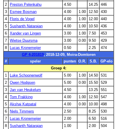
2
Preston Pelenkahu
4.50
14.25
446
3
Esmee Bosman
4.00
1.00
12.50
430
4
Floris de Vogel
4.00
1.00
12.00
440
5
Sushanth Natarajan
4.00
1.00
10.50
436
6
Xander van Lingen
3.00
1.00
7.50
453
7
Wietse Duursma
3.00
0.00
9.50
429
8
Lucas Kronemeijer
0.50
2.25
474
GP 4-201819
, 2018-12-09, Moira-Domtoren
#
speler
punten
O.R.
S.B.
GP-elo
Groep 4:
1
Luke Schoonenwolf
5.00
1.00
14.50
531
2
Owen Hodgsen
5.00
0.00
15.50
529
3
Jan van Heukelum
4.50
13.25
551
4
Tom Frakking
4.00
1.00
12.50
547
5
Akshaj Katpatal
4.00
0.00
10.00
498
6
Niels Timmers
2.50
8.25
530
7
Lucas Kronemeijer
2.00
6.50
516
8
Sushanth Natarajan
1.00
2.00
504