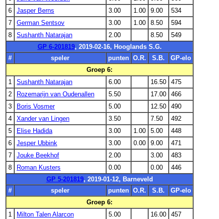
6
Jasper Berns
3.00
1.00
9.00
534
7
German Sentsov
3.00
1.00
8.50
594
8
Sushanth Natarajan
2.00
8.50
549
GP 6-201819
, 2019-02-16, Hooglands S.G.
#
speler
punten
O.R.
S.B.
GP-elo
Groep 6:
1
Sushanth Natarajan
6.00
16.50
475
2
Rozemarijn van Oudenallen
5.50
17.00
466
3
Boris Vosmer
5.00
12.50
490
4
Xander van Lingen
3.50
7.50
492
5
Elise Hadida
3.00
1.00
5.00
448
6
Jesper Ubbink
3.00
0.00
9.00
471
7
Jouke Beekhof
2.00
3.00
483
8
Roman Kusters
0.00
0.00
446
GP 5-201819
, 2019-01-12, Barneveld
#
speler
punten
O.R.
S.B.
GP-elo
Groep 6:
1
Milton Talen Alarcon
5.00
16.00
457