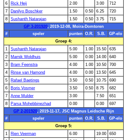
6
Rick Heij
2.00
3.00
712
7
Danilyo Boschker
1.50
0.50
6.25
720
8
Sushanth Natarajan
1.50
0.50
3.75
715
GP 3-201920
, 2019-12-08, Moira-Domtoren
#
speler
punten
O.R.
S.B.
GP-elo
Groep 4:
1
Sushanth Natarajan
5.00
1.00
15.50
635
2
Marnik Woldhuis
5.00
0.00
14.00
640
3
Bram Feenstra
4.00
1.00
10.50
700
4
Rinse van Hamond
4.00
0.00
13.50
645
5
Rafael Baetings
3.50
0.50
10.75
690
6
Boris Vosmer
3.50
0.50
8.75
682
7
Anne Mulder
3.00
7.50
651
8
Parsa Mohebbinezhad
0.00
0.00
697
GP 2-201920
, 2019-11-17, JSC Magnus Leidsche Rijn
#
speler
punten
O.R.
S.B.
GP-elo
Groep 5:
1
Rien Veerman
6.00
19.00
650