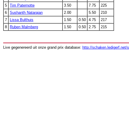
5
Tim Paternotte
3.50
7.75
225
6
Sushanth Natarajan
2.00
5.50
210
7
Lissa Bulthuis
1.50
0.50
4.75
217
8
Ruben Malmberg
1.50
0.50
2.75
215
Live gegenereerd uit onze grand prix database:
http://schaken.ledigerf.net/