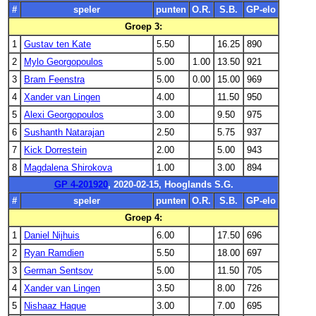
#
speler
punten
O.R.
S.B.
GP-elo
Groep 3:
1
Gustav ten Kate
5.50
16.25
890
2
Mylo Georgopoulos
5.00
1.00
13.50
921
3
Bram Feenstra
5.00
0.00
15.00
969
4
Xander van Lingen
4.00
11.50
950
5
Alexi Georgopoulos
3.00
9.50
975
6
Sushanth Natarajan
2.50
5.75
937
7
Kick Dorrestein
2.00
5.00
943
8
Magdalena Shirokova
1.00
3.00
894
GP 4-201920
, 2020-02-15, Hooglands S.G.
#
speler
punten
O.R.
S.B.
GP-elo
Groep 4:
1
Daniel Nijhuis
6.00
17.50
696
2
Ryan Ramdien
5.50
18.00
697
3
German Sentsov
5.00
11.50
705
4
Xander van Lingen
3.50
8.00
726
5
Nishaaz Haque
3.00
7.00
695