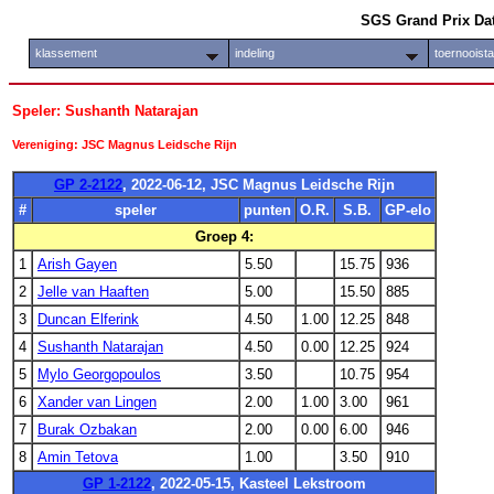
SGS Grand Prix Da
klassement
indeling
toernooist
Speler: Sushanth Natarajan
Vereniging: JSC Magnus Leidsche Rijn
GP 2-2122
, 2022-06-12, JSC Magnus Leidsche Rijn
#
speler
punten
O.R.
S.B.
GP-elo
Groep 4:
1
Arish Gayen
5.50
15.75
936
2
Jelle van Haaften
5.00
15.50
885
3
Duncan Elferink
4.50
1.00
12.25
848
4
Sushanth Natarajan
4.50
0.00
12.25
924
5
Mylo Georgopoulos
3.50
10.75
954
6
Xander van Lingen
2.00
1.00
3.00
961
7
Burak Ozbakan
2.00
0.00
6.00
946
8
Amin Tetova
1.00
3.50
910
GP 1-2122
, 2022-05-15, Kasteel Lekstroom