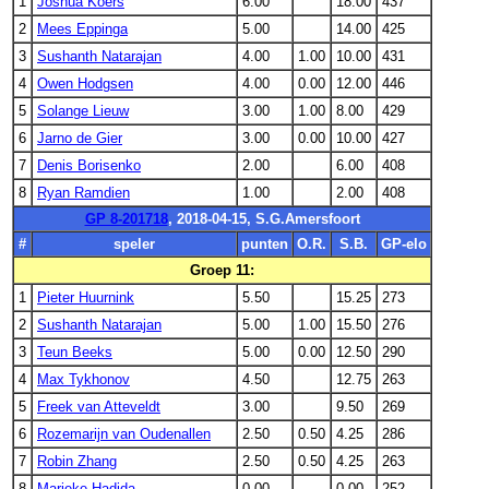
1
Joshua Koers
6.00
18.00
437
2
Mees Eppinga
5.00
14.00
425
3
Sushanth Natarajan
4.00
1.00
10.00
431
4
Owen Hodgsen
4.00
0.00
12.00
446
5
Solange Lieuw
3.00
1.00
8.00
429
6
Jarno de Gier
3.00
0.00
10.00
427
7
Denis Borisenko
2.00
6.00
408
8
Ryan Ramdien
1.00
2.00
408
GP 8-201718
, 2018-04-15, S.G.Amersfoort
#
speler
punten
O.R.
S.B.
GP-elo
Groep 11:
1
Pieter Huurnink
5.50
15.25
273
2
Sushanth Natarajan
5.00
1.00
15.50
276
3
Teun Beeks
5.00
0.00
12.50
290
4
Max Tykhonov
4.50
12.75
263
5
Freek van Atteveldt
3.00
9.50
269
6
Rozemarijn van Oudenallen
2.50
0.50
4.25
286
7
Robin Zhang
2.50
0.50
4.25
263
8
Marieke Hadida
0.00
0.00
252