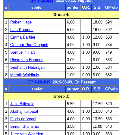
GP 9-201819
, 2019-05-25, Vegtlust
#
speler
punten
O.R.
S.B.
GP-elo
Groep 4:
1
Ruben Hage
6.00
18.00
694
2
Lars Koomen
5.00
16.00
692
3
Emma Barbier
4.00
1.00
12.00
633
4
Omkaar Rao Oruganti
4.00
1.00
9.00
754
5
Samuel 't Hart
4.00
1.00
9.00
749
6
Rinse van Hamond
3.00
6.00
633
7
Sushanth Natarajan
1.00
1.00
1.00
634
8
Marnik Woldhuis
1.00
0.00
5.00
682
GP 7-201819
, 2019-03-09, En Passant
#
speler
punten
O.R.
S.B.
GP-elo
Groep 3:
1
Jelle Bijleveld
5.50
17.50
620
2
Akshaj Katpatal
4.00
1.00
13.50
643
3
Floris de Vogel
4.00
0.00
13.50
563
4
Simon Bruinsma
3.50
11.00
540
5
Jurre van Woerden
3.00
1.00
9.00
560