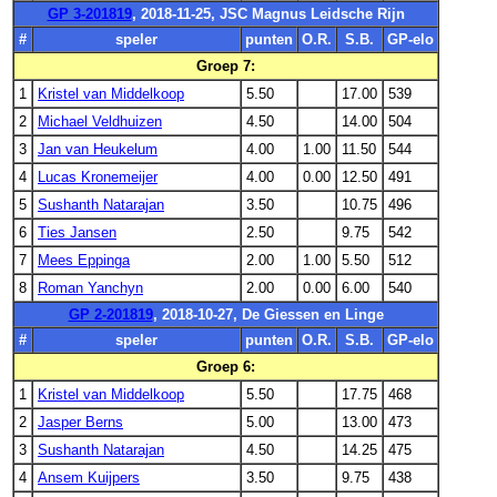
GP 3-201819
, 2018-11-25, JSC Magnus Leidsche Rijn
#
speler
punten
O.R.
S.B.
GP-elo
Groep 7:
1
Kristel van Middelkoop
5.50
17.00
539
2
Michael Veldhuizen
4.50
14.00
504
3
Jan van Heukelum
4.00
1.00
11.50
544
4
Lucas Kronemeijer
4.00
0.00
12.50
491
5
Sushanth Natarajan
3.50
10.75
496
6
Ties Jansen
2.50
9.75
542
7
Mees Eppinga
2.00
1.00
5.50
512
8
Roman Yanchyn
2.00
0.00
6.00
540
GP 2-201819
, 2018-10-27, De Giessen en Linge
#
speler
punten
O.R.
S.B.
GP-elo
Groep 6:
1
Kristel van Middelkoop
5.50
17.75
468
2
Jasper Berns
5.00
13.00
473
3
Sushanth Natarajan
4.50
14.25
475
4
Ansem Kuijpers
3.50
9.75
438