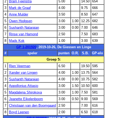
2
Bram Feenstra
5.00
14.50
654
3
Mark de Graaf
4.00
9.75
666
4
Anne Mulder
3.50
8.50
647
5
Owen Hodgsen
3.00
1.00
12.25
682
6
Sushanth Natarajan
3.00
0.00
7.00
646
7
Rinse van Hamond
2.50
7.50
683
8
Mads Kok
1.00
3.00
639
GP 1-201920
, 2019-10-26, De Giessen en Linge
#
speler
punten
O.R.
S.B.
GP-elo
Groep 5:
1
Rien Veerman
6.50
19.50
595
2
Xander van Lingen
4.00
1.00
13.75
564
3
Sushanth Natarajan
4.00
0.00
10.75
582
4
Appollonius Attasio
3.00
1.50
10.50
600
5
Magdalena Shirokova
3.00
1.00
7.50
581
6
Jeanette Eikelenboom
3.00
0.50
9.00
569
7
Christiaan van den Boomgaard
2.50
7.00
616
8
Boyd Leenen
2.00
6.50
618