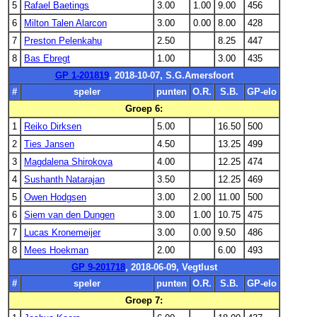
5
Rafael Baetings
3.00
1.00
9.00
456
6
Milton Talen Alarcon
3.00
0.00
8.00
428
7
Preston Pelenkahu
2.50
8.25
447
8
Bas Ebregt
1.00
3.00
435
GP 1-201819
, 2018-10-07, S.G.Amersfoort
#
speler
punten
O.R.
S.B.
GP-elo
Groep 6:
1
Reiko Dirksen
5.00
16.50
500
2
Ties Jansen
4.50
13.25
499
3
Magdalena Shirokova
4.00
12.25
474
4
Sushanth Natarajan
3.50
12.25
469
5
Owen Hodgsen
3.00
2.00
11.00
500
6
Siem van den Dungen
3.00
1.00
10.75
475
7
Lucas Kronemeijer
3.00
0.00
9.50
486
8
Mees Hoekman
2.00
6.00
493
GP 9-201718
, 2018-06-09, Vegtlust
#
speler
punten
O.R.
S.B.
GP-elo
Groep 7: