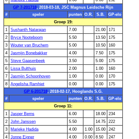
GP 7-201718
, 2018-03-18, JSC Magnus Leidsche Rijn
#
speler
punten
O.R.
S.B.
GP-elo
Groep 19:
1
Sushanth Natarajan
7.00
21.00
171
2
Bryce Nooteboom
5.50
13.50
175
3
Wouter van Bruchem
5.00
10.50
160
4
Jasmijn Bonebakker
4.00
7.50
175
5
Steve Gaasenbeek
3.50
5.00
175
6
Lissa Bulthuis
2.00
1.00
160
7
Jasmijn Schoonhoven
1.00
0.00
170
8
Angelisha Ramhiet
0.00
0.00
175
GP 6-201718
, 2018-02-17, Hooglands S.G.
#
speler
punten
O.R.
S.B.
GP-elo
Groep 11:
1
Jasper Berns
6.00
18.00
234
2
John Janssen
5.50
14.75
222
3
Marieke Hadida
4.00
1.00
15.00
242
4
Jonne Eigner
4.00
0.00
8.50
247