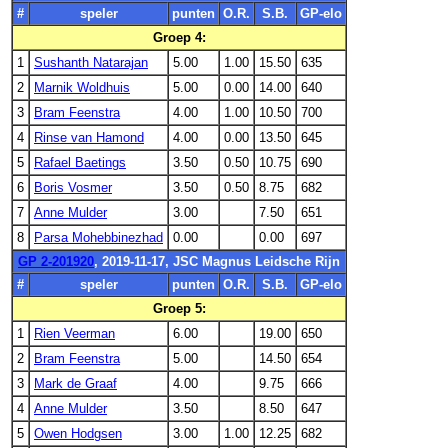
#
speler
punten
O.R.
S.B.
GP-elo
Groep 4:
1
Sushanth Natarajan
5.00
1.00
15.50
635
2
Marnik Woldhuis
5.00
0.00
14.00
640
3
Bram Feenstra
4.00
1.00
10.50
700
4
Rinse van Hamond
4.00
0.00
13.50
645
5
Rafael Baetings
3.50
0.50
10.75
690
6
Boris Vosmer
3.50
0.50
8.75
682
7
Anne Mulder
3.00
7.50
651
8
Parsa Mohebbinezhad
0.00
0.00
697
GP 2-201920
, 2019-11-17, JSC Magnus Leidsche Rijn
#
speler
punten
O.R.
S.B.
GP-elo
Groep 5:
1
Rien Veerman
6.00
19.00
650
2
Bram Feenstra
5.00
14.50
654
3
Mark de Graaf
4.00
9.75
666
4
Anne Mulder
3.50
8.50
647
5
Owen Hodgsen
3.00
1.00
12.25
682