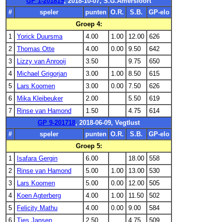
GP 1-201819
, 2018-10-07, S.G.Amersfoort
#
speler
punten
O.R.
S.B.
GP-elo
Groep 4:
1
Yorick Duursma
4.00
1.00
12.00
626
2
Thomas Otte
4.00
0.00
9.50
642
3
Lizzy van Anrooij
3.50
9.75
650
4
Michael Grigorjan
3.00
1.00
8.50
615
5
Lars Koomen
3.00
0.00
7.50
626
6
Mika Kleibeuker
2.00
5.50
619
7
Rinse van Hamond
1.50
4.75
614
GP 9-201718
, 2018-06-09, Vegtlust
#
speler
punten
O.R.
S.B.
GP-elo
Groep 5:
1
Isafara Gergin
6.00
18.00
558
2
Rinse van Hamond
5.00
1.00
13.00
530
3
Lars Koomen
5.00
0.00
12.00
505
4
Koen Agterberg
4.00
1.00
11.50
502
5
Felicity Mathu
4.00
0.00
9.00
584
6
Ties Jansen
2.50
4.75
509