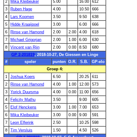
2
Mika Kleibeuker
5.00
16.00
612
3
Ruben Hage
4.00
10.50
666
4
Lars Koomen
3.50
9.50
638
5
Hidde Kraaijpoel
3.00
6.00
666
6
Rinse van Hamond
2.00
2.00
4.00
618
7
Michael Grigorjan
2.00
1.00
6.00
630
8
Vincent van Rijn
2.00
0.00
8.50
680
GP 2-201819
, 2018-10-27, De Giessen en Linge
#
speler
punten
O.R.
S.B.
GP-elo
Groep 4:
1
Joshua Koers
6.50
20.25
611
2
Rinse van Hamond
4.00
1.00
12.00
573
3
Yorick Duursma
4.00
0.00
11.00
656
4
Felicity Mathu
3.50
9.00
605
5
Elof Henckens
3.00
1.00
7.00
653
6
Mika Kleibeuker
3.00
0.00
9.00
591
7
Leon Elferink
2.50
10.25
598
8
Tim Versluis
1.50
4.50
526