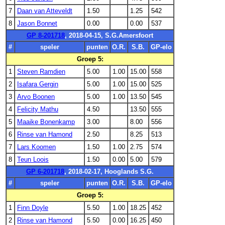
7
Daan van Atteveldt
1.50
1.25
542
8
Jason Bonnet
0.00
0.00
537
GP 8-201718
, 2018-04-15, S.G.Amersfoort
#
speler
punten
O.R.
S.B.
GP-elo
Groep 5:
1
Steven Ramdien
5.00
1.00
15.00
558
2
Isafara Gergin
5.00
1.00
15.00
525
3
Arvo Boonen
5.00
1.00
13.50
545
4
Felicity Mathu
4.50
13.50
555
5
Maaike Bonenkamp
3.00
8.00
556
6
Rinse van Hamond
2.50
8.25
513
7
Lars Koomen
1.50
1.00
2.75
574
8
Teun Loois
1.50
0.00
5.00
579
GP 6-201718
, 2018-02-17, Hooglands S.G.
#
speler
punten
O.R.
S.B.
GP-elo
Groep 5:
1
Finn Doyle
5.50
1.00
18.25
452
2
Rinse van Hamond
5.50
0.00
16.25
450