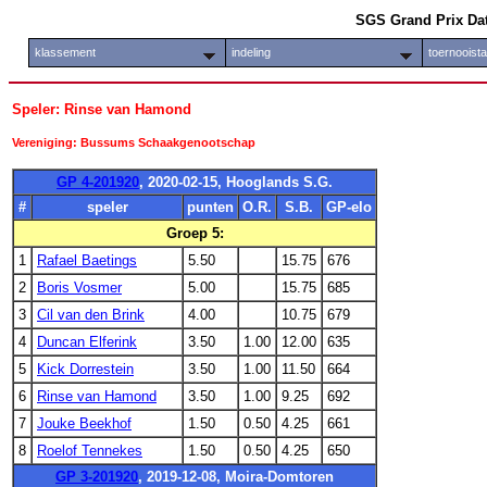
SGS Grand Prix Da
klassement
indeling
toernooist
Speler: Rinse van Hamond
Vereniging: Bussums Schaakgenootschap
GP 4-201920
, 2020-02-15, Hooglands S.G.
#
speler
punten
O.R.
S.B.
GP-elo
Groep 5:
1
Rafael Baetings
5.50
15.75
676
2
Boris Vosmer
5.00
15.75
685
3
Cil van den Brink
4.00
10.75
679
4
Duncan Elferink
3.50
1.00
12.00
635
5
Kick Dorrestein
3.50
1.00
11.50
664
6
Rinse van Hamond
3.50
1.00
9.25
692
7
Jouke Beekhof
1.50
0.50
4.25
661
8
Roelof Tennekes
1.50
0.50
4.25
650
GP 3-201920
, 2019-12-08, Moira-Domtoren