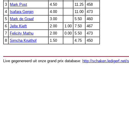
3
Mark Post
4.50
11.25
458
4
Isafara Gergin
4.00
11.00
473
5
Mark de Graaf
3.00
5.50
460
6
Jelte Kieft
2.00
1.00
7.50
467
7
Felicity Mathu
2.00
0.00
5.50
473
8
Simcha Kruithof
1.50
4.75
450
Live gegenereerd uit onze grand prix database:
http://schaken.ledigerf.net/