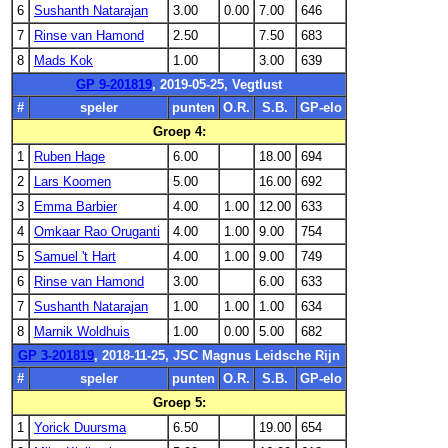
6
Sushanth Natarajan
3.00
0.00
7.00
646
7
Rinse van Hamond
2.50
7.50
683
8
Mads Kok
1.00
3.00
639
GP 9-201819
, 2019-05-25, Vegtlust
#
speler
punten
O.R.
S.B.
GP-elo
Groep 4:
1
Ruben Hage
6.00
18.00
694
2
Lars Koomen
5.00
16.00
692
3
Emma Barbier
4.00
1.00
12.00
633
4
Omkaar Rao Oruganti
4.00
1.00
9.00
754
5
Samuel 't Hart
4.00
1.00
9.00
749
6
Rinse van Hamond
3.00
6.00
633
7
Sushanth Natarajan
1.00
1.00
1.00
634
8
Marnik Woldhuis
1.00
0.00
5.00
682
GP 3-201819
, 2018-11-25, JSC Magnus Leidsche Rijn
#
speler
punten
O.R.
S.B.
GP-elo
Groep 5:
1
Yorick Duursma
6.50
19.00
654