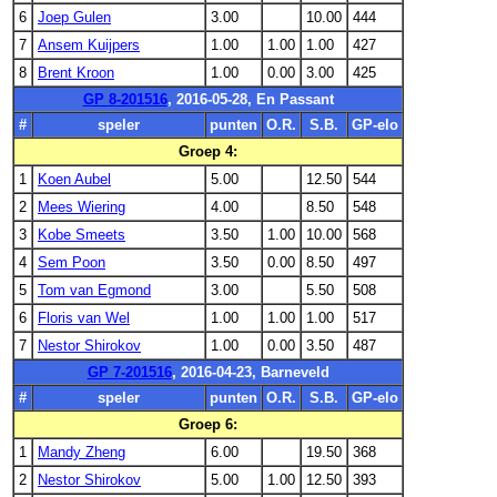
6
Joep Gulen
3.00
10.00
444
7
Ansem Kuijpers
1.00
1.00
1.00
427
8
Brent Kroon
1.00
0.00
3.00
425
GP 8-201516
, 2016-05-28, En Passant
#
speler
punten
O.R.
S.B.
GP-elo
Groep 4:
1
Koen Aubel
5.00
12.50
544
2
Mees Wiering
4.00
8.50
548
3
Kobe Smeets
3.50
1.00
10.00
568
4
Sem Poon
3.50
0.00
8.50
497
5
Tom van Egmond
3.00
5.50
508
6
Floris van Wel
1.00
1.00
1.00
517
7
Nestor Shirokov
1.00
0.00
3.50
487
GP 7-201516
, 2016-04-23, Barneveld
#
speler
punten
O.R.
S.B.
GP-elo
Groep 6:
1
Mandy Zheng
6.00
19.50
368
2
Nestor Shirokov
5.00
1.00
12.50
393