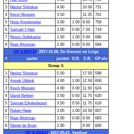
3
Nestor Shirokov
4.00
10.00
731
4
Kevin Moonen
3.50
11.25
701
5
Hugo Kronemeijer
3.00
1.00
9.50
758
6
Samuel 't Hart
3.00
0.00
7.50
719
7
Renzo Dollekamp
2.00
1.00
5.00
696
8
Rawi Wortman
2.00
0.00
8.00
694
GP 2-201718
, 2017-10-28, De Giessen en Linge
#
speler
punten
O.R.
S.B.
GP-elo
Groep 3:
1
Nestor Shirokov
5.00
17.50
598
2
Anouk Ubbink
4.00
1.00
12.50
658
3
Kevin Moonen
4.00
0.00
11.50
624
4
David Berben
3.50
0.50
11.75
620
5
Samuel Eikelenboom
3.50
0.50
11.75
618
6
Ruben Hage
3.00
1.00
10.50
607
7
Rawi Wortman
3.00
0.00
9.00
683
8
Daniel de Bruin
2.00
8.00
600
GP 8-201617
, 2017-05-21, Vegtlust