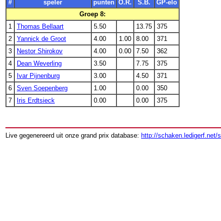
#
speler
punten
O.R.
S.B.
GP-elo
Groep 8:
1
Thomas Bellaart
5.50
13.75
375
2
Yannick de Groot
4.00
1.00
8.00
371
3
Nestor Shirokov
4.00
0.00
7.50
362
4
Dean Weverling
3.50
7.75
375
5
Ivar Pijnenburg
3.00
4.50
371
6
Sven Soepenberg
1.00
0.00
350
7
Iris Erdtsieck
0.00
0.00
375
Live gegenereerd uit onze grand prix database:
http://schaken.ledigerf.net/