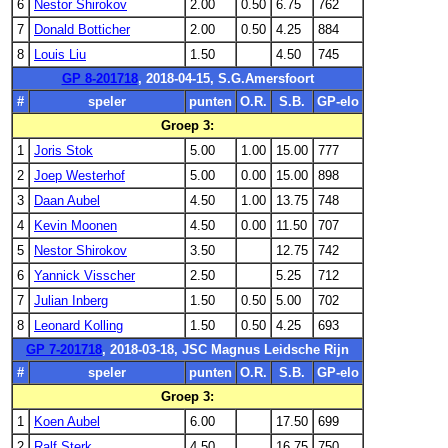
6
Nestor Shirokov
2.00
0.50
6.75
762
7
Donald Botticher
2.00
0.50
4.25
884
8
Louis Liu
1.50
4.50
745
GP 8-201718
, 2018-04-15, S.G.Amersfoort
#
speler
punten
O.R.
S.B.
GP-elo
Groep 3:
1
Joris Stok
5.00
1.00
15.00
777
2
Joep Westerhof
5.00
0.00
15.00
898
3
Daan Aubel
4.50
1.00
13.75
748
4
Kevin Moonen
4.50
0.00
11.50
707
5
Nestor Shirokov
3.50
12.75
742
6
Yannick Visscher
2.50
5.25
712
7
Julian Inberg
1.50
0.50
5.00
702
8
Leonard Kolling
1.50
0.50
4.25
693
GP 7-201718
, 2018-03-18, JSC Magnus Leidsche Rijn
#
speler
punten
O.R.
S.B.
GP-elo
Groep 3:
1
Koen Aubel
6.00
17.50
699
2
Ralf Sterk
4.50
16.75
750