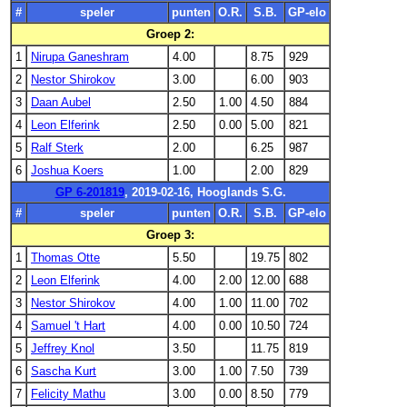
#
speler
punten
O.R.
S.B.
GP-elo
Groep 2:
1
Nirupa Ganeshram
4.00
8.75
929
2
Nestor Shirokov
3.00
6.00
903
3
Daan Aubel
2.50
1.00
4.50
884
4
Leon Elferink
2.50
0.00
5.00
821
5
Ralf Sterk
2.00
6.25
987
6
Joshua Koers
1.00
2.00
829
GP 6-201819
, 2019-02-16, Hooglands S.G.
#
speler
punten
O.R.
S.B.
GP-elo
Groep 3:
1
Thomas Otte
5.50
19.75
802
2
Leon Elferink
4.00
2.00
12.00
688
3
Nestor Shirokov
4.00
1.00
11.00
702
4
Samuel 't Hart
4.00
0.00
10.50
724
5
Jeffrey Knol
3.50
11.75
819
6
Sascha Kurt
3.00
1.00
7.50
739
7
Felicity Mathu
3.00
0.00
8.50
779