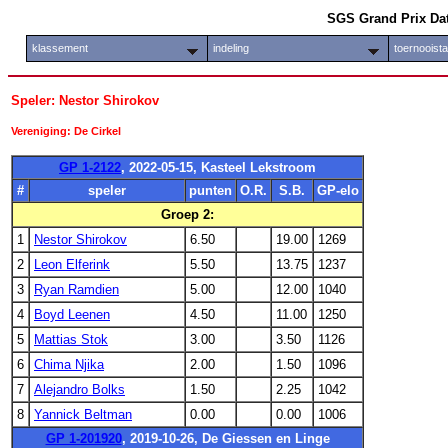
SGS Grand Prix Da
klassement
indeling
toernooist
Speler: Nestor Shirokov
Vereniging: De Cirkel
GP 1-2122
, 2022-05-15, Kasteel Lekstroom
#
speler
punten
O.R.
S.B.
GP-elo
Groep 2:
1
Nestor Shirokov
6.50
19.00
1269
2
Leon Elferink
5.50
13.75
1237
3
Ryan Ramdien
5.00
12.00
1040
4
Boyd Leenen
4.50
11.00
1250
5
Mattias Stok
3.00
3.50
1126
6
Chima Njika
2.00
1.50
1096
7
Alejandro Bolks
1.50
2.25
1042
8
Yannick Beltman
0.00
0.00
1006
GP 1-201920
, 2019-10-26, De Giessen en Linge