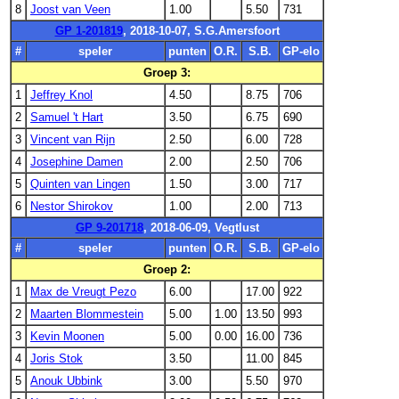
8
Joost van Veen
1.00
5.50
731
GP 1-201819
, 2018-10-07, S.G.Amersfoort
#
speler
punten
O.R.
S.B.
GP-elo
Groep 3:
1
Jeffrey Knol
4.50
8.75
706
2
Samuel 't Hart
3.50
6.75
690
3
Vincent van Rijn
2.50
6.00
728
4
Josephine Damen
2.00
2.50
706
5
Quinten van Lingen
1.50
3.00
717
6
Nestor Shirokov
1.00
2.00
713
GP 9-201718
, 2018-06-09, Vegtlust
#
speler
punten
O.R.
S.B.
GP-elo
Groep 2:
1
Max de Vreugt Pezo
6.00
17.00
922
2
Maarten Blommestein
5.00
1.00
13.50
993
3
Kevin Moonen
5.00
0.00
16.00
736
4
Joris Stok
3.50
11.00
845
5
Anouk Ubbink
3.00
5.50
970