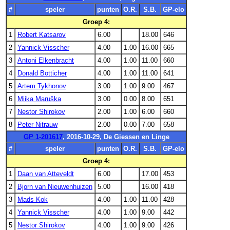
#
speler
punten
O.R.
S.B.
GP-elo
Groep 4:
1
Robert Katsarov
6.00
18.00
646
2
Yannick Visscher
4.00
1.00
16.00
665
3
Antoni Elkenbracht
4.00
1.00
11.00
660
4
Donald Botticher
4.00
1.00
11.00
641
5
Artem Tykhonov
3.00
1.00
9.00
467
6
Miika Maruška
3.00
0.00
8.00
651
7
Nestor Shirokov
2.00
1.00
6.00
660
8
Peter Nitrauw
2.00
0.00
7.00
658
GP 1-201617
, 2016-10-29, De Giessen en Linge
#
speler
punten
O.R.
S.B.
GP-elo
Groep 4:
1
Daan van Atteveldt
6.00
17.00
453
2
Bjorn van Nieuwenhuizen
5.00
16.00
418
3
Mads Kok
4.00
1.00
11.00
428
4
Yannick Visscher
4.00
1.00
9.00
442
5
Nestor Shirokov
4.00
1.00
9.00
426