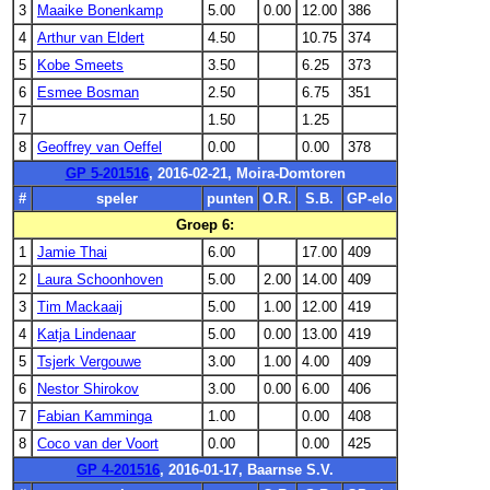
3
Maaike Bonenkamp
5.00
0.00
12.00
386
4
Arthur van Eldert
4.50
10.75
374
5
Kobe Smeets
3.50
6.25
373
6
Esmee Bosman
2.50
6.75
351
7
1.50
1.25
8
Geoffrey van Oeffel
0.00
0.00
378
GP 5-201516
, 2016-02-21, Moira-Domtoren
#
speler
punten
O.R.
S.B.
GP-elo
Groep 6:
1
Jamie Thai
6.00
17.00
409
2
Laura Schoonhoven
5.00
2.00
14.00
409
3
Tim Mackaaij
5.00
1.00
12.00
419
4
Katja Lindenaar
5.00
0.00
13.00
419
5
Tsjerk Vergouwe
3.00
1.00
4.00
409
6
Nestor Shirokov
3.00
0.00
6.00
406
7
Fabian Kamminga
1.00
0.00
408
8
Coco van der Voort
0.00
0.00
425
GP 4-201516
, 2016-01-17, Baarnse S.V.