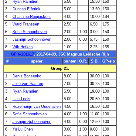
2
Ryan Ramdien
5.50
15.50
160
3
Duncan Elferink
5.00
13.50
150
4
Charlaine Rooijackers
4.00
10.00
184
5
Ward Franssen
2.50
6.50
175
6
Sofie Schoonhoven
2.00
1.00
3.00
150
7
Jasmijn Schoonhoven
2.00
0.00
5.75
150
8
Wik Hofkes
1.00
2.25
155
GP 6-201617
, 2017-04-09, JSC Magnus Leidsche Rijn
#
speler
punten
O.R.
S.B.
GP-elo
Groep 21:
1
Denis Borisenko
8.00
30.00
100
2
Jelle van Haaften
7.00
30.25
100
3
Ryan Ramdien
5.50
19.00
100
4
Lies Loois
5.00
20.50
100
5
Rozemarijn van Oudenallen
4.50
16.50
100
6
Sofie Schoonhoven
4.00
1.00
11.00
100
7
Jasmijn Schoonhoven
4.00
0.00
12.50
100
8
Yu Lu Chen
3.00
1.00
9.00
100