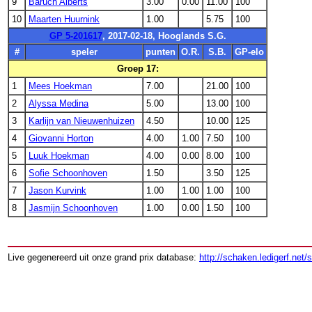
9
Baruch Alberts
3.00
0.00
11.00
100
10
Maarten Huurnink
1.00
5.75
100
GP 5-201617
, 2017-02-18, Hooglands S.G.
#
speler
punten
O.R.
S.B.
GP-elo
Groep 17:
1
Mees Hoekman
7.00
21.00
100
2
Alyssa Medina
5.00
13.00
100
3
Karlijn van Nieuwenhuizen
4.50
10.00
125
4
Giovanni Horton
4.00
1.00
7.50
100
5
Luuk Hoekman
4.00
0.00
8.00
100
6
Sofie Schoonhoven
1.50
3.50
125
7
Jason Kurvink
1.00
1.00
1.00
100
8
Jasmijn Schoonhoven
1.00
0.00
1.50
100
Live gegenereerd uit onze grand prix database:
http://schaken.ledigerf.net/