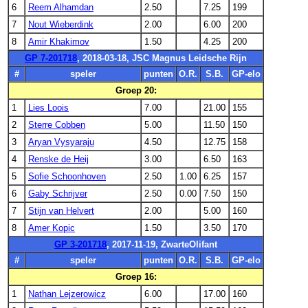
6
Reem Alhamdan
2.50
7.25
199
7
Nout Wieberdink
2.00
6.00
200
8
Amir Khakimov
1.50
4.25
200
GP 7-201718
, 2018-03-18, JSC Magnus Leidsche Rijn
#
speler
punten
O.R.
S.B.
GP-elo
Groep 20:
1
Lies Loois
7.00
21.00
155
2
Sterre Cobben
5.00
11.50
150
3
Aryan Vysyaraju
4.50
12.75
158
4
Renske de Heij
3.00
6.50
163
5
Sofie Schoonhoven
2.50
1.00
6.25
157
6
Gaby Schrijver
2.50
0.00
7.50
150
7
Stijn van Helvert
2.00
5.00
160
8
Amer Kopic
1.50
3.50
170
GP 3-201718
, 2017-11-19, ZwarteOlifant
#
speler
punten
O.R.
S.B.
GP-elo
Groep 16:
1
Nathan Lejzerowicz
6.00
17.00
160