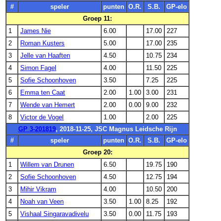
#
speler
punten
O.R.
S.B.
GP-elo
Groep 11:
1
James Nie
6.00
17.00
227
2
Roman Kusters
5.00
17.00
235
3
Jelle van Haaften
4.50
10.75
234
4
Simon Fagel
4.00
11.50
225
5
Sofie Schoonhoven
3.50
7.25
225
6
Emma ten Caat
2.00
1.00
3.00
231
7
Wende van Hemert
2.00
0.00
9.00
232
8
Victor de Vogel
1.00
2.00
225
GP 3-201819
, 2018-11-25, JSC Magnus Leidsche Rijn
#
speler
punten
O.R.
S.B.
GP-elo
Groep 20:
1
Willem van Drunen
6.50
19.75
190
2
Sofie Schoonhoven
4.50
12.75
194
3
Mihir Vikram
4.00
10.50
200
4
Noah van Veen
3.50
1.00
8.25
192
5
Vishaal Singaravadivelu
3.50
0.00
11.75
193