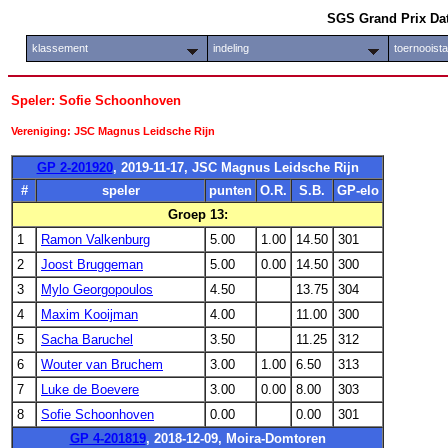
SGS Grand Prix Da
klassement
indeling
toernooist
Speler: Sofie Schoonhoven
Vereniging: JSC Magnus Leidsche Rijn
GP 2-201920
, 2019-11-17, JSC Magnus Leidsche Rijn
#
speler
punten
O.R.
S.B.
GP-elo
Groep 13:
1
Ramon Valkenburg
5.00
1.00
14.50
301
2
Joost Bruggeman
5.00
0.00
14.50
300
3
Mylo Georgopoulos
4.50
13.75
304
4
Maxim Kooijman
4.00
11.00
300
5
Sacha Baruchel
3.50
11.25
312
6
Wouter van Bruchem
3.00
1.00
6.50
313
7
Luke de Boevere
3.00
0.00
8.00
303
8
Sofie Schoonhoven
0.00
0.00
301
GP 4-201819
, 2018-12-09, Moira-Domtoren