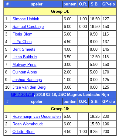
#
speler
punten
O.R.
S.B.
GP-elo
Groep 14:
1
Simone Ubbink
6.00
1.00
18.50
127
2
Samuel Corstanje
6.00
0.00
18.50
150
3
Floris Blom
5.00
9.50
115
4
Li Ya Chen
4.50
8.00
137
5
Bent Smeets
4.00
8.00
145
6
Lissa Bulthuis
3.50
12.50
118
7
Matwey Prins
3.00
5.50
150
8
Quinten Alons
2.00
5.00
170
9
Joshua Baetings
1.00
0.00
125
10
Jitse van den Berg
0.00
0.00
125
GP 7-201718
, 2018-03-18, JSC Magnus Leidsche Rijn
#
speler
punten
O.R.
S.B.
GP-elo
Groep 18:
1
Rozemarijn van Oudenallen
6.50
19.25
200
2
Roan Wormhoudt
6.00
15.50
196
3
Odette Blom
4.50
1.00
9.25
200