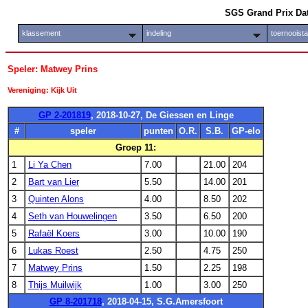
SGS Grand Prix Da
klassement
indeling
toernooist
Speler: Matwey Prins
Vereniging: Kijk Uit
GP 2-201819
, 2018-10-27, De Giessen en Linge
#
speler
punten
O.R.
S.B.
GP-elo
Groep 11:
1
Li Ya Chen
7.00
21.00
204
2
Bart van Lier
5.50
14.00
201
3
Quinten Alons
4.00
8.50
202
4
Seth van Houwelingen
3.50
6.50
200
5
Rafaël Koers
3.00
10.00
190
6
Lukas Roest
2.50
4.75
250
7
Matwey Prins
1.50
2.25
198
8
Thijs Muilwijk
1.00
3.00
250
GP 8-201718
, 2018-04-15, S.G.Amersfoort