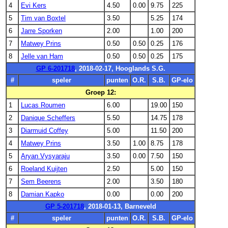
4
Evi Kers
4.50
0.00
9.75
225
5
Tim van Boxtel
3.50
5.25
174
6
Jarre Sporken
2.00
1.00
200
7
Matwey Prins
0.50
0.50
0.25
176
8
Jelle van Ham
0.50
0.50
0.25
175
GP 6-201718
, 2018-02-17, Hooglands S.G.
#
speler
punten
O.R.
S.B.
GP-elo
Groep 12:
1
Lucas Roumen
6.00
19.00
150
2
Danique Scheffers
5.50
14.75
178
3
Diarmuid Coffey
5.00
11.50
200
4
Matwey Prins
3.50
1.00
8.75
178
5
Aryan Vysyaraju
3.50
0.00
7.50
150
6
Roeland Kuijten
2.50
5.00
150
7
Sem Beerens
2.00
3.50
180
8
Damian Kapko
0.00
0.00
200
GP 5-201718
, 2018-01-13, Barneveld
#
speler
punten
O.R.
S.B.
GP-elo