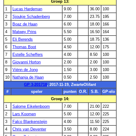
Groep 13:
1
Lucas Hardeman
9.00
36.00
100
2
Sjoukje Schadenberg
7.00
23.75
195
3
Boaz de Haan
6.00
18.00
166
4
Matwey Prins
5.50
16.50
164
5
Eli Berends
5.00
18.75
136
6
Thomas Boot
4.50
12.00
175
7
Estelle Scheffers
4.00
8.50
100
8
Giovanni Horton
2.00
2.00
100
9
Viënn de Jong
1.50
3.00
100
10
Nathanja de Haan
0.50
2.50
100
GP 3-201718
, 2017-11-19, ZwarteOlifant
#
speler
punten
O.R.
S.B.
GP-elo
Groep 14:
1
Salome Eikelenboom
7.00
21.00
222
2
Lars Koomen
5.00
12.00
225
3
Falco Blankensteijn
4.00
11.50
225
4
Chris van Deventer
3.50
8.00
224