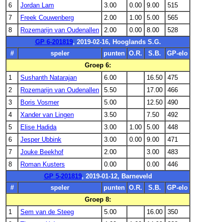
6
Jordan Lam
3.00
0.00
9.00
515
7
Freek Couwenberg
2.00
1.00
5.00
565
8
Rozemarijn van Oudenallen
2.00
0.00
8.00
528
GP 6-201819
, 2019-02-16, Hooglands S.G.
#
speler
punten
O.R.
S.B.
GP-elo
Groep 6:
1
Sushanth Natarajan
6.00
16.50
475
2
Rozemarijn van Oudenallen
5.50
17.00
466
3
Boris Vosmer
5.00
12.50
490
4
Xander van Lingen
3.50
7.50
492
5
Elise Hadida
3.00
1.00
5.00
448
6
Jesper Ubbink
3.00
0.00
9.00
471
7
Jouke Beekhof
2.00
3.00
483
8
Roman Kusters
0.00
0.00
446
GP 5-201819
, 2019-01-12, Barneveld
#
speler
punten
O.R.
S.B.
GP-elo
Groep 8:
1
Sem van de Steeg
5.00
16.00
350