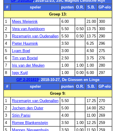
GP 3-201819
, 2018-11-25, JSC Magnus Leidsche Rijn
#
speler
punten
O.R.
S.B.
GP-elo
Groep 13:
1
Mees Meijerink
6.00
21.00
300
2
Vera van Apeldoorn
5.50
0.50
13.75
300
3
Rozemarijn van Oudenallen
5.50
0.50
13.75
290
4
Pieter Huurnink
3.50
6.25
296
5
Lyam Boel
3.00
4.50
275
6
Tim van Boxtel
2.50
3.75
276
7
Iris van der Meulen
1.00
1.00
1.00
280
8
Iggy Kuijl
1.00
0.00
6.00
297
GP 2-201819
, 2018-10-27, De Giessen en Linge
#
speler
punten
O.R.
S.B.
GP-elo
Groep 9:
1
Rozemarijn van Oudenallen
5.50
17.25
270
2
Jochem den Outer
5.00
14.00
252
3
Stijn Parisi
4.00
11.00
269
4
Romee Blankensteijn
3.50
1.00
12.25
259
5
Mannes Nieuwenhuijs
3.50
0.00
11.50
259