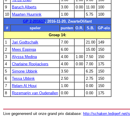
9
Baruch Alberts
3.00
0.00
11.00
100
10
Maarten Huurnink
1.00
5.75
100
GP 2-201617
, 2016-11-20, ZwarteOlifant
#
speler
punten
O.R.
S.B.
GP-elo
Groep 14:
1
Jari Godtschalk
7.00
21.00
149
2
Mees Eppinga
6.00
15.00
150
3
Alyssa Medina
4.00
1.00
7.50
150
4
Charlaine Rooijackers
4.00
0.00
7.00
175
5
Simone Ubbink
3.50
6.25
150
6
Tessa Ubbink
2.50
2.75
150
7
Relam Al Hjouj
1.00
0.00
150
8
Rozemarijn van Oudenallen
0.00
0.00
175
Live gegenereerd uit onze grand prix database:
http://schaken.ledigerf.net/