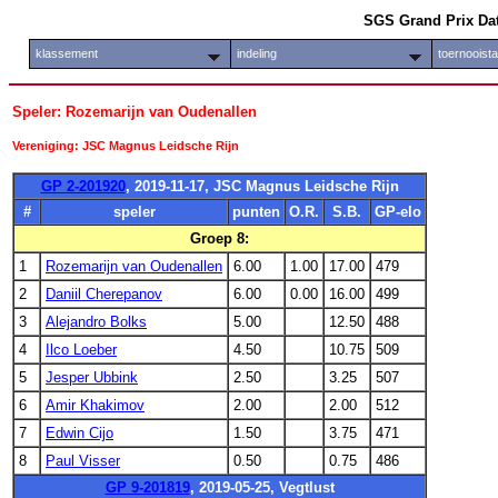
SGS Grand Prix Da
klassement
indeling
toernooist
Speler: Rozemarijn van Oudenallen
Vereniging: JSC Magnus Leidsche Rijn
GP 2-201920
, 2019-11-17, JSC Magnus Leidsche Rijn
#
speler
punten
O.R.
S.B.
GP-elo
Groep 8:
1
Rozemarijn van Oudenallen
6.00
1.00
17.00
479
2
Daniil Cherepanov
6.00
0.00
16.00
499
3
Alejandro Bolks
5.00
12.50
488
4
Ilco Loeber
4.50
10.75
509
5
Jesper Ubbink
2.50
3.25
507
6
Amir Khakimov
2.00
2.00
512
7
Edwin Cijo
1.50
3.75
471
8
Paul Visser
0.50
0.75
486
GP 9-201819
, 2019-05-25, Vegtlust