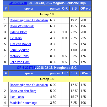
GP 7-201718
, 2018-03-18, JSC Magnus Leidsche Rijn
#
speler
punten
O.R.
S.B.
GP-elo
Groep 18:
1
Rozemarijn van Oudenallen
6.50
19.25
200
2
Roan Wormhoudt
6.00
15.50
196
3
Odette Blom
4.50
1.00
9.25
200
4
Evi Kers
4.50
0.00
9.75
225
5
Tim van Boxtel
3.50
5.25
174
6
Jarre Sporken
2.00
1.00
200
7
Matwey Prins
0.50
0.50
0.25
176
8
Jelle van Ham
0.50
0.50
0.25
175
GP 6-201718
, 2018-02-17, Hooglands S.G.
#
speler
punten
O.R.
S.B.
GP-elo
Groep 13:
1
Rozemarijn van Oudenallen
6.00
17.50
125
2
Daan van den Berg
5.00
12.50
125
3
Lies Loois
4.50
15.75
125
4
Madelief Kamminga
3.50
8.25
106