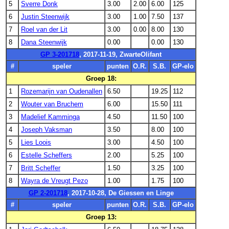
5
Sverre Donk
3.00
2.00
6.00
125
6
Justin Steenwijk
3.00
1.00
7.50
137
7
Roel van der Lit
3.00
0.00
8.00
130
8
Dana Steenwijk
0.00
0.00
130
GP 3-201718
, 2017-11-19, ZwarteOlifant
#
speler
punten
O.R.
S.B.
GP-elo
Groep 18:
1
Rozemarijn van Oudenallen
6.50
19.25
112
2
Wouter van Bruchem
6.00
15.50
111
3
Madelief Kamminga
4.50
11.50
100
4
Joseph Vaksman
3.50
8.00
100
5
Lies Loois
3.00
4.50
100
6
Estelle Scheffers
2.00
5.25
100
7
Britt Scheffer
1.50
3.25
100
8
Wayra de Vreugt Pezo
1.00
1.75
100
GP 2-201718
, 2017-10-28, De Giessen en Linge
#
speler
punten
O.R.
S.B.
GP-elo
Groep 13: