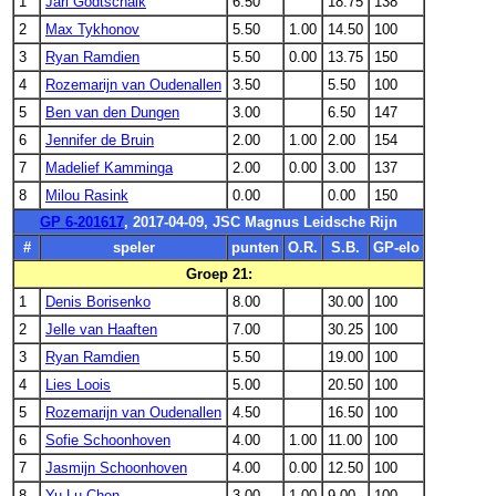
1
Jari Godtschalk
6.50
18.75
138
2
Max Tykhonov
5.50
1.00
14.50
100
3
Ryan Ramdien
5.50
0.00
13.75
150
4
Rozemarijn van Oudenallen
3.50
5.50
100
5
Ben van den Dungen
3.00
6.50
147
6
Jennifer de Bruin
2.00
1.00
2.00
154
7
Madelief Kamminga
2.00
0.00
3.00
137
8
Milou Rasink
0.00
0.00
150
GP 6-201617
, 2017-04-09, JSC Magnus Leidsche Rijn
#
speler
punten
O.R.
S.B.
GP-elo
Groep 21:
1
Denis Borisenko
8.00
30.00
100
2
Jelle van Haaften
7.00
30.25
100
3
Ryan Ramdien
5.50
19.00
100
4
Lies Loois
5.00
20.50
100
5
Rozemarijn van Oudenallen
4.50
16.50
100
6
Sofie Schoonhoven
4.00
1.00
11.00
100
7
Jasmijn Schoonhoven
4.00
0.00
12.50
100
8
Yu Lu Chen
3.00
1.00
9.00
100