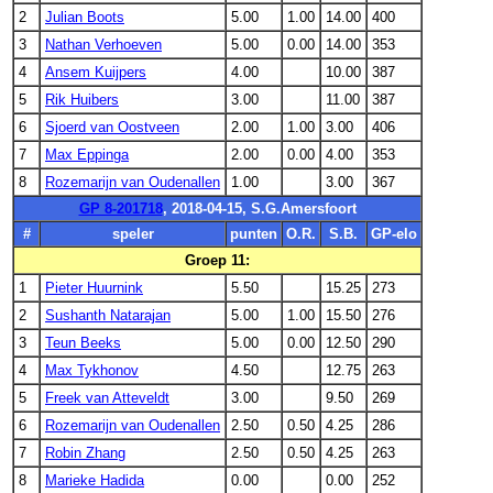
2
Julian Boots
5.00
1.00
14.00
400
3
Nathan Verhoeven
5.00
0.00
14.00
353
4
Ansem Kuijpers
4.00
10.00
387
5
Rik Huibers
3.00
11.00
387
6
Sjoerd van Oostveen
2.00
1.00
3.00
406
7
Max Eppinga
2.00
0.00
4.00
353
8
Rozemarijn van Oudenallen
1.00
3.00
367
GP 8-201718
, 2018-04-15, S.G.Amersfoort
#
speler
punten
O.R.
S.B.
GP-elo
Groep 11:
1
Pieter Huurnink
5.50
15.25
273
2
Sushanth Natarajan
5.00
1.00
15.50
276
3
Teun Beeks
5.00
0.00
12.50
290
4
Max Tykhonov
4.50
12.75
263
5
Freek van Atteveldt
3.00
9.50
269
6
Rozemarijn van Oudenallen
2.50
0.50
4.25
286
7
Robin Zhang
2.50
0.50
4.25
263
8
Marieke Hadida
0.00
0.00
252