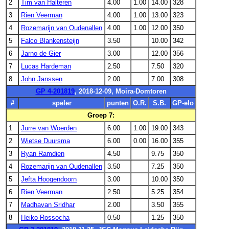
2
Tim van Halteren
4.00
1.00
14.00
328
3
Rien Veerman
4.00
1.00
13.00
323
4
Rozemarijn van Oudenallen
4.00
1.00
12.00
350
5
Falco Blankensteijn
3.50
10.00
342
6
Jarno de Gier
3.00
12.00
356
7
Lucas Hardeman
2.50
7.50
320
8
John Janssen
2.00
7.00
308
GP 4-201819
, 2018-12-09, Moira-Domtoren
#
speler
punten
O.R.
S.B.
GP-elo
Groep 7:
1
Jurre van Woerden
6.00
1.00
19.00
343
2
Wietse Duursma
6.00
0.00
16.00
355
3
Ryan Ramdien
4.50
9.75
350
4
Rozemarijn van Oudenallen
3.50
7.25
350
5
Jefta Hoogendoorn
3.00
10.00
350
6
Rien Veerman
2.50
5.25
354
7
Madhavan Sridhar
2.00
3.50
355
8
Heiko Rossocha
0.50
1.25
350