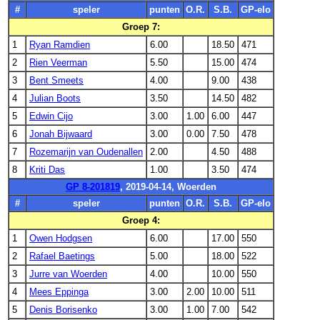
#
speler
punten
O.R.
S.B.
GP-elo
Groep 7:
1
Ryan Ramdien
6.00
18.50
471
2
Rien Veerman
5.50
15.00
474
3
Bent Smeets
4.00
9.00
438
4
Julian Boots
3.50
14.50
482
5
Edwin Cijo
3.00
1.00
6.00
447
6
Jonah Bijwaard
3.00
0.00
7.50
478
7
Rozemarijn van Oudenallen
2.00
4.50
488
8
Kriti Das
1.00
3.50
474
GP 8-201819
, 2019-04-14, Woerden
#
speler
punten
O.R.
S.B.
GP-elo
Groep 4:
1
Owen Hodgsen
6.00
17.00
550
2
Rafael Baetings
5.00
18.00
522
3
Jurre van Woerden
4.00
10.00
550
4
Mees Eppinga
3.00
2.00
10.00
511
5
Denis Borisenko
3.00
1.00
7.00
542