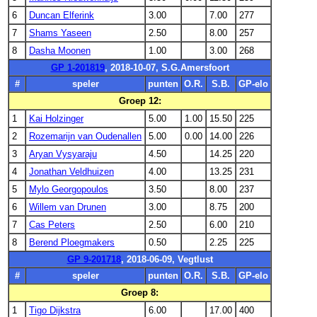
6
Duncan Elferink
3.00
7.00
277
7
Shams Yaseen
2.50
8.00
257
8
Dasha Moonen
1.00
3.00
268
GP 1-201819
, 2018-10-07, S.G.Amersfoort
#
speler
punten
O.R.
S.B.
GP-elo
Groep 12:
1
Kai Holzinger
5.00
1.00
15.50
225
2
Rozemarijn van Oudenallen
5.00
0.00
14.00
226
3
Aryan Vysyaraju
4.50
14.25
220
4
Jonathan Veldhuizen
4.00
13.25
231
5
Mylo Georgopoulos
3.50
8.00
237
6
Willem van Drunen
3.00
8.75
200
7
Cas Peters
2.50
6.00
210
8
Berend Ploegmakers
0.50
2.25
225
GP 9-201718
, 2018-06-09, Vegtlust
#
speler
punten
O.R.
S.B.
GP-elo
Groep 8:
1
Tigo Dijkstra
6.00
17.00
400