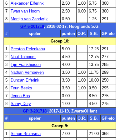
6
Alexander Elferink
2.50
1.00
5.75
300
7
Twan van Hoorn
2.50
0.00
6.75
300
8
Martijn van Zandwijk
0.50
1.25
291
GP 6-201718
, 2018-02-17, Hooglands S.G.
#
speler
punten
O.R.
S.B.
GP-elo
Groep 10:
1
Preston Pelenkahu
5.00
17.25
291
2
Nout Tolboom
4.50
12.75
277
3
Tijn Frankhuisen
4.00
13.75
285
4
Nathan Verhoeven
3.50
1.00
11.75
299
5
Duncan Elferink
3.50
1.00
10.00
250
6
Teun Beeks
3.50
1.00
9.50
295
7
Jenno Bos
3.00
8.50
275
8
Samy Dury
1.00
4.50
275
GP 3-201718
, 2017-11-19, ZwarteOlifant
#
speler
punten
O.R.
S.B.
GP-elo
Groep 9:
1
Simon Bruinsma
7.00
21.00
368