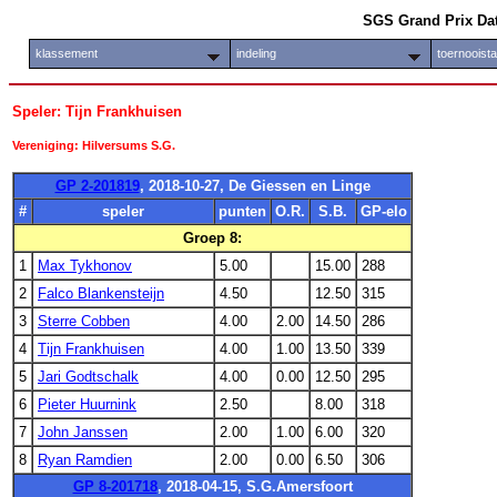
SGS Grand Prix Da
klassement
indeling
toernooist
Speler: Tijn Frankhuisen
Vereniging: Hilversums S.G.
GP 2-201819
, 2018-10-27, De Giessen en Linge
#
speler
punten
O.R.
S.B.
GP-elo
Groep 8:
1
Max Tykhonov
5.00
15.00
288
2
Falco Blankensteijn
4.50
12.50
315
3
Sterre Cobben
4.00
2.00
14.50
286
4
Tijn Frankhuisen
4.00
1.00
13.50
339
5
Jari Godtschalk
4.00
0.00
12.50
295
6
Pieter Huurnink
2.50
8.00
318
7
John Janssen
2.00
1.00
6.00
320
8
Ryan Ramdien
2.00
0.00
6.50
306
GP 8-201718
, 2018-04-15, S.G.Amersfoort