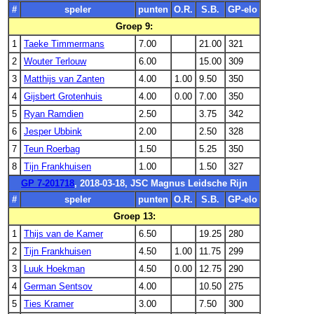
#
speler
punten
O.R.
S.B.
GP-elo
Groep 9:
1
Taeke Timmermans
7.00
21.00
321
2
Wouter Terlouw
6.00
15.00
309
3
Matthijs van Zanten
4.00
1.00
9.50
350
4
Gijsbert Grotenhuis
4.00
0.00
7.00
350
5
Ryan Ramdien
2.50
3.75
342
6
Jesper Ubbink
2.00
2.50
328
7
Teun Roerbag
1.50
5.25
350
8
Tijn Frankhuisen
1.00
1.50
327
GP 7-201718
, 2018-03-18, JSC Magnus Leidsche Rijn
#
speler
punten
O.R.
S.B.
GP-elo
Groep 13:
1
Thijs van de Kamer
6.50
19.25
280
2
Tijn Frankhuisen
4.50
1.00
11.75
299
3
Luuk Hoekman
4.50
0.00
12.75
290
4
German Sentsov
4.00
10.50
275
5
Ties Kramer
3.00
7.50
300