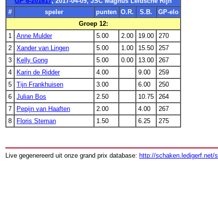
GP 6-201617
, 2017-04-09, JSC Magnus Leidsche Rijn
#
speler
punten
O.R.
S.B.
GP-elo
Groep 12:
1
Anne Mulder
5.00
2.00
19.00
270
2
Xander van Lingen
5.00
1.00
15.50
257
3
Kelly Gong
5.00
0.00
13.00
267
4
Karin de Ridder
4.00
9.00
259
5
Tijn Frankhuisen
3.00
6.00
250
6
Julian Bos
2.50
10.75
264
7
Pepijn van Haaften
2.00
4.00
267
8
Floris Steman
1.50
6.25
275
Live gegenereerd uit onze grand prix database:
http://schaken.ledigerf.net/