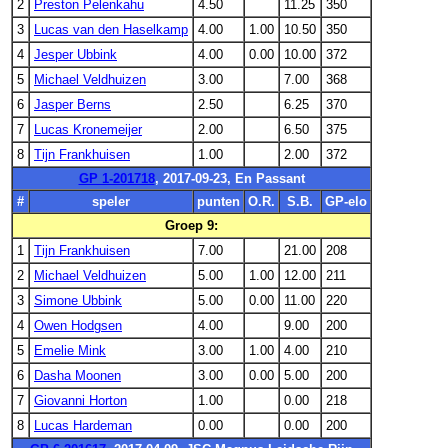
2
Preston Pelenkahu
4.50
11.25
350
3
Lucas van den Haselkamp
4.00
1.00
10.50
350
4
Jesper Ubbink
4.00
0.00
10.00
372
5
Michael Veldhuizen
3.00
7.00
368
6
Jasper Berns
2.50
6.25
370
7
Lucas Kronemeijer
2.00
6.50
375
8
Tijn Frankhuisen
1.00
2.00
372
GP 1-201718
, 2017-09-23, En Passant
#
speler
punten
O.R.
S.B.
GP-elo
Groep 9:
1
Tijn Frankhuisen
7.00
21.00
208
2
Michael Veldhuizen
5.00
1.00
12.00
211
3
Simone Ubbink
5.00
0.00
11.00
220
4
Owen Hodgsen
4.00
9.00
200
5
Emelie Mink
3.00
1.00
4.00
210
6
Dasha Moonen
3.00
0.00
5.00
200
7
Giovanni Horton
1.00
0.00
218
8
Lucas Hardeman
0.00
0.00
200