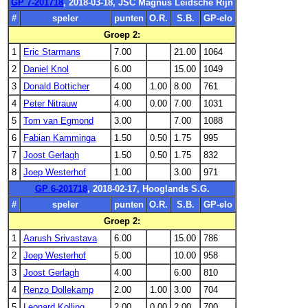
GP 7-201718
, 2018-03-18, JSC Magnus Leidsche Rijn
#
speler
punten
O.R.
S.B.
GP-elo
Groep 2:
1
Eric Starmans
7.00
21.00
1064
2
Daniel Knol
6.00
15.00
1049
3
Donald Botticher
4.00
1.00
8.00
761
4
Peter Nitrauw
4.00
0.00
7.00
1031
5
Tom van Egmond
3.00
7.00
1088
6
Fabian Kamminga
1.50
0.50
1.75
995
7
Joost Gerlagh
1.50
0.50
1.75
832
8
Joep Westerhof
1.00
3.00
971
GP 6-201718
, 2018-02-17, Hooglands S.G.
#
speler
punten
O.R.
S.B.
GP-elo
Groep 2:
1
Aarush Srivastava
6.00
15.00
786
2
Joep Westerhof
5.00
10.00
958
3
Joost Gerlagh
4.00
6.00
810
4
Renzo Dollekamp
2.00
1.00
3.00
704
5
Leonard Kolling
2.00
0.00
2.00
700