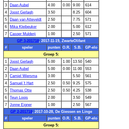
3
Daan Aubel
4.00
0.00
9.00
614
4
Joost Gerlagh
3.50
8.25
604
5
Daan van Atteveldt
2.50
7.75
571
6
Mika Kleibeuker
2.00
5.00
612
7
Casper Mulderij
1.00
2.50
571
GP 3-201718
, 2017-11-19, ZwarteOlifant
#
speler
punten
O.R.
S.B.
GP-elo
Groep 5:
1
Joost Gerlagh
5.00
1.00
13.50
540
2
Daan Aubel
5.00
0.00
11.00
553
3
Camiel Wiersma
3.00
5.50
561
4
Samuel 't Hart
2.50
0.50
9.25
575
5
Thomas Otte
2.50
0.50
4.25
538
6
Teun Loois
2.00
3.50
549
7
Jonne Eigner
1.00
2.50
567
GP 2-201718
, 2017-10-28, De Giessen en Linge
#
speler
punten
O.R.
S.B.
GP-elo
Groep 5: