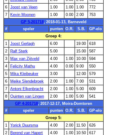
6
Joost van Veen
1.00
1.00
1.00
772
7
Kevin Moonen
1.00
0.00
2.00
753
GP 5-201718
, 2018-01-13, Barneveld
#
speler
punten
O.R.
S.B.
GP-elo
Groep 4:
1
Joost Gerlagh
6.00
19.00
618
2
Ralf Sterk
5.00
15.00
587
3
Max van Zijtveld
4.00
1.00
10.00
594
4
Felicity Mathu
4.00
0.00
9.00
550
5
Mika Kleibeuker
3.00
12.00
579
6
Meike Slendebroek
2.00
1.00
7.00
531
7
Antoni Elkenbracht
2.00
1.00
5.00
609
8
Quinten van Lingen
2.00
1.00
5.00
541
GP 4-201718
, 2017-12-17, Moira-Domtoren
#
speler
punten
O.R.
S.B.
GP-elo
Groep 5:
1
Yorick Duursma
4.00
2.00
11.50
626
2
Berend van Hapert
4.00
1.00
10.50
617