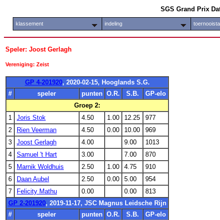
SGS Grand Prix Da
klassement
indeling
toernooist
Speler: Joost Gerlagh
Vereniging: Zeist
GP 4-201920
, 2020-02-15, Hooglands S.G.
#
speler
punten
O.R.
S.B.
GP-elo
Groep 2:
1
Joris Stok
4.50
1.00
12.25
977
2
Rien Veerman
4.50
0.00
10.00
969
3
Joost Gerlagh
4.00
9.00
1013
4
Samuel 't Hart
3.00
7.00
870
5
Marnik Woldhuis
2.50
1.00
4.75
910
6
Daan Aubel
2.50
0.00
5.00
954
7
Felicity Mathu
0.00
0.00
813
GP 2-201920
, 2019-11-17, JSC Magnus Leidsche Rijn
#
speler
punten
O.R.
S.B.
GP-elo