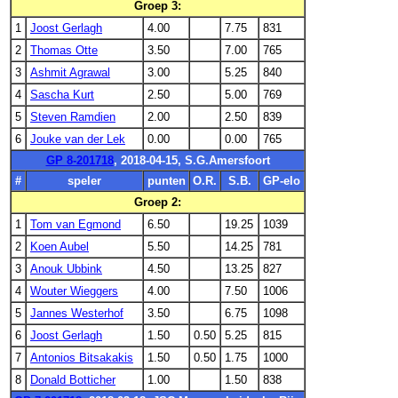
Groep 3:
1
Joost Gerlagh
4.00
7.75
831
2
Thomas Otte
3.50
7.00
765
3
Ashmit Agrawal
3.00
5.25
840
4
Sascha Kurt
2.50
5.00
769
5
Steven Ramdien
2.00
2.50
839
6
Jouke van der Lek
0.00
0.00
765
GP 8-201718
, 2018-04-15, S.G.Amersfoort
#
speler
punten
O.R.
S.B.
GP-elo
Groep 2:
1
Tom van Egmond
6.50
19.25
1039
2
Koen Aubel
5.50
14.25
781
3
Anouk Ubbink
4.50
13.25
827
4
Wouter Wieggers
4.00
7.50
1006
5
Jannes Westerhof
3.50
6.75
1098
6
Joost Gerlagh
1.50
0.50
5.25
815
7
Antonios Bitsakakis
1.50
0.50
1.75
1000
8
Donald Botticher
1.00
1.50
838