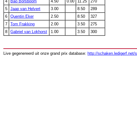
4
Bao Borsboom
4.50
0.00
11.25
270
5
Jaap van Helvert
3.00
8.50
289
6
Quentin Eker
2.50
8.50
327
7
Tom Frakking
2.00
3.50
275
8
Gabriel van Lokhorst
1.00
3.50
300
Live gegenereerd uit onze grand prix database:
http://schaken.ledigerf.net/