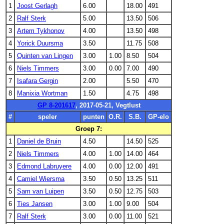
1
Joost Gerlagh
6.00
18.00
491
2
Ralf Sterk
5.00
13.50
506
3
Artem Tykhonov
4.00
13.50
498
4
Yorick Duursma
3.50
11.75
508
5
Quinten van Lingen
3.00
1.00
8.50
504
6
Niels Timmers
3.00
0.00
7.00
490
7
Isafara Gergin
2.00
5.50
470
8
Manixia Wortman
1.50
4.75
498
GP 8-201617
, 2017-05-21, Vegtlust
#
speler
punten
O.R.
S.B.
GP-elo
Groep 7:
1
Daniel de Bruin
4.50
14.50
525
2
Niels Timmers
4.00
1.00
14.00
464
3
Edmond Labruyere
4.00
0.00
12.00
491
4
Camiel Wiersma
3.50
0.50
13.25
511
5
Sam van Luipen
3.50
0.50
12.75
503
6
Ties Jansen
3.00
1.00
9.00
504
7
Ralf Sterk
3.00
0.00
11.00
521