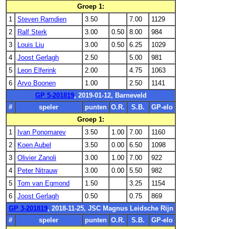
Groep 1:
1
Steven Ramdien
3.50
7.00
1129
2
Ralf Sterk
3.00
0.50
8.00
984
3
Louis Liu
3.00
0.50
6.25
1029
4
Joost Gerlagh
2.50
5.00
981
5
Leon Elferink
2.00
4.75
1063
6
Arvo Boonen
1.00
2.50
1141
GP 5-201819
, 2019-01-12, Barneveld
#
speler
punten
O.R.
S.B.
GP-elo
Groep 1:
1
Ivan Ponomarev
3.50
1.00
7.00
1160
2
Koen Aubel
3.50
0.00
6.50
1098
3
Olivier Zanoli
3.00
1.00
7.00
922
4
Peter Nitrauw
3.00
0.00
5.50
982
5
Tom van Egmond
1.50
3.25
1154
6
Joost Gerlagh
0.50
0.75
869
GP 3-201819
, 2018-11-25, JSC Magnus Leidsche Rijn
#
speler
punten
O.R.
S.B.
GP-elo