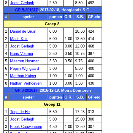
8
Joost Gerlagh
2.50
8.50
492
GP 5-201617
, 2017-02-18, Hooglands S.G.
#
speler
punten
O.R.
S.B.
GP-elo
Groep 8:
1
Daniel de Bruin
6.00
18.50
424
2
Mads Kok
5.00
1.00
13.50
414
3
Joost Gerlagh
5.00
0.00
12.00
468
4
Boris Vosmer
3.50
0.50
10.75
397
5
Maarten Hosmar
3.50
0.50
9.75
400
6
Pepijn Wijngaard
3.00
5.50
400
7
Matthan Kuiper
1.00
1.00
1.00
400
8
Nathan Verhoeven
1.00
0.00
3.50
430
GP 3-201617
, 2016-12-18, Moira-Domtoren
#
speler
punten
O.R.
S.B.
GP-elo
Groep 11:
1
Terje de Heij
5.50
17.25
313
2
Joost Gerlagh
5.00
15.00
300
3
Freek Couwenberg
4.50
1.00
12.50
307