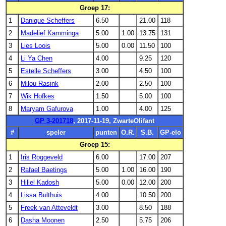
Groep 17:
1
Danique Scheffers
6.50
21.00
118
2
Madelief Kamminga
5.00
1.00
13.75
131
3
Lies Loois
5.00
0.00
11.50
100
4
Li Ya Chen
4.00
9.25
120
5
Estelle Scheffers
3.00
4.50
100
6
Milou Rasink
2.00
2.50
100
7
Wik Hofkes
1.50
5.00
100
8
Maryam Gafurova
1.00
4.00
125
GP 3-201718
, 2017-11-19, ZwarteOlifant
#
speler
punten
O.R.
S.B.
GP-elo
Groep 15:
1
Iris Roggeveld
6.00
17.00
207
2
Rafael Baetings
5.00
1.00
16.00
190
3
Hillel Kadosh
5.00
0.00
12.00
200
4
Lissa Bulthuis
4.00
10.50
200
5
Freek van Atteveldt
3.00
8.50
188
6
Dasha Moonen
2.50
5.75
206