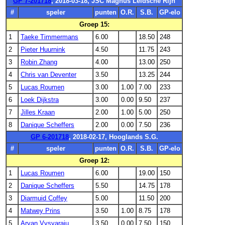
GP 7-201718
, 2018-03-18, JSC Magnus Leidsche Rijn
#
speler
punten
O.R.
S.B.
GP-elo
Groep 15:
1
Taeke Timmermans
6.00
18.50
248
2
Pieter Huurnink
4.50
11.75
243
3
Robin Zhang
4.00
13.00
250
4
Chris van Deventer
3.50
13.25
244
5
Lucas Roumen
3.00
1.00
7.00
233
6
Loek Dijkstra
3.00
0.00
9.50
237
7
Jilles Kraan
2.00
1.00
5.00
250
8
Danique Scheffers
2.00
0.00
7.50
236
GP 6-201718
, 2018-02-17, Hooglands S.G.
#
speler
punten
O.R.
S.B.
GP-elo
Groep 12:
1
Lucas Roumen
6.00
19.00
150
2
Danique Scheffers
5.50
14.75
178
3
Diarmuid Coffey
5.00
11.50
200
4
Matwey Prins
3.50
1.00
8.75
178
5
Aryan Vysyaraju
3.50
0.00
7.50
150