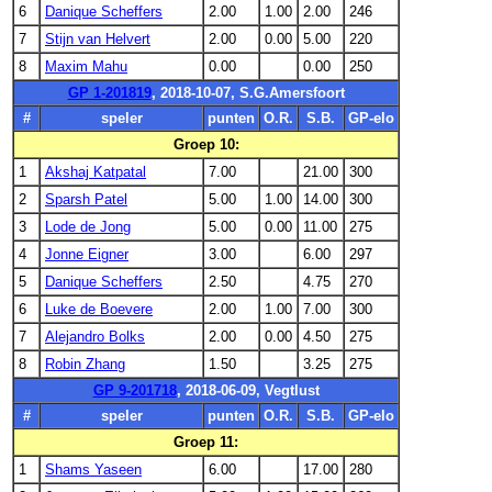
6
Danique Scheffers
2.00
1.00
2.00
246
7
Stijn van Helvert
2.00
0.00
5.00
220
8
Maxim Mahu
0.00
0.00
250
GP 1-201819
, 2018-10-07, S.G.Amersfoort
#
speler
punten
O.R.
S.B.
GP-elo
Groep 10:
1
Akshaj Katpatal
7.00
21.00
300
2
Sparsh Patel
5.00
1.00
14.00
300
3
Lode de Jong
5.00
0.00
11.00
275
4
Jonne Eigner
3.00
6.00
297
5
Danique Scheffers
2.50
4.75
270
6
Luke de Boevere
2.00
1.00
7.00
300
7
Alejandro Bolks
2.00
0.00
4.50
275
8
Robin Zhang
1.50
3.25
275
GP 9-201718
, 2018-06-09, Vegtlust
#
speler
punten
O.R.
S.B.
GP-elo
Groep 11:
1
Shams Yaseen
6.00
17.00
280