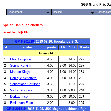
SGS Grand Prix Da
klassement
indeling
toernooist
Speler: Danique Scheffers
Vereniging: Kijk Uit
GP 6-201819
, 2019-02-16, Hooglands S.G.
#
speler
punten
O.R.
S.B.
GP-elo
Groep 14:
1
Max Kamphuis
4.50
14.50
225
2
Senne Kurvink
4.00
2.00
14.00
225
3
Max de Kleijn
4.00
1.00
14.00
233
4
Danique Scheffers
4.00
0.00
13.00
231
5
Sebastiaan Gerritsen
3.50
11.00
225
6
Victor Stoppels
3.00
1.00
9.00
240
7
Berkay Ince
3.00
0.00
10.00
239
8
Emile von Ende
2.00
8.00
225
GP 3-201819
, 2018-11-25, JSC Magnus Leidsche Rijn