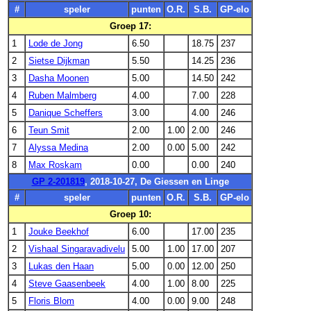
#
speler
punten
O.R.
S.B.
GP-elo
Groep 17:
1
Lode de Jong
6.50
18.75
237
2
Sietse Dijkman
5.50
14.25
236
3
Dasha Moonen
5.00
14.50
242
4
Ruben Malmberg
4.00
7.00
228
5
Danique Scheffers
3.00
4.00
246
6
Teun Smit
2.00
1.00
2.00
246
7
Alyssa Medina
2.00
0.00
5.00
242
8
Max Roskam
0.00
0.00
240
GP 2-201819
, 2018-10-27, De Giessen en Linge
#
speler
punten
O.R.
S.B.
GP-elo
Groep 10:
1
Jouke Beekhof
6.00
17.00
235
2
Vishaal Singaravadivelu
5.00
1.00
17.00
207
3
Lukas den Haan
5.00
0.00
12.00
250
4
Steve Gaasenbeek
4.00
1.00
8.00
225
5
Floris Blom
4.00
0.00
9.00
248