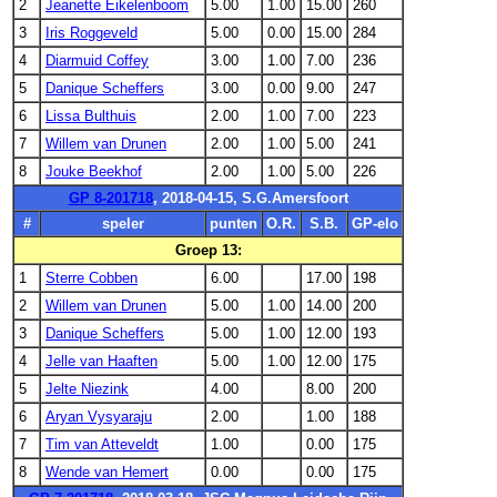
2
Jeanette Eikelenboom
5.00
1.00
15.00
260
3
Iris Roggeveld
5.00
0.00
15.00
284
4
Diarmuid Coffey
3.00
1.00
7.00
236
5
Danique Scheffers
3.00
0.00
9.00
247
6
Lissa Bulthuis
2.00
1.00
7.00
223
7
Willem van Drunen
2.00
1.00
5.00
241
8
Jouke Beekhof
2.00
1.00
5.00
226
GP 8-201718
, 2018-04-15, S.G.Amersfoort
#
speler
punten
O.R.
S.B.
GP-elo
Groep 13:
1
Sterre Cobben
6.00
17.00
198
2
Willem van Drunen
5.00
1.00
14.00
200
3
Danique Scheffers
5.00
1.00
12.00
193
4
Jelle van Haaften
5.00
1.00
12.00
175
5
Jelte Niezink
4.00
8.00
200
6
Aryan Vysyaraju
2.00
1.00
188
7
Tim van Atteveldt
1.00
0.00
175
8
Wende van Hemert
0.00
0.00
175