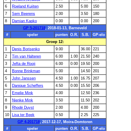
6
Roeland Kuijten
2.50
5.00
150
7
Sem Beerens
2.00
3.50
180
8
Damian Kapko
0.00
0.00
200
GP 5-201718
, 2018-01-13, Barneveld
#
speler
punten
O.R.
S.B.
GP-elo
Groep 12:
1
Denis Borisenko
9.00
36.00
221
2
Tim van Halteren
6.00
1.00
21.50
240
3
Jefta de Rooij
6.00
0.00
19.50
200
4
Bonne Brinkman
5.00
14.50
201
5
John Janssen
4.50
1.00
16.75
207
6
Danique Scheffers
4.50
0.00
15.50
206
7
Emelie Mink
4.00
12.50
236
8
Nienke Mink
3.50
11.50
202
9
Rhodé Duyst
2.00
4.00
200
10
Lisa ter Beek
0.50
2.25
225
GP 4-201718
, 2017-12-17, Moira-Domtoren
#
speler
punten
O.R.
S.B.
GP-elo