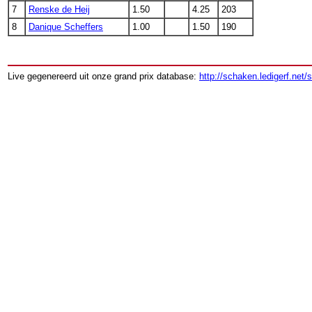
7
Renske de Heij
1.50
4.25
203
8
Danique Scheffers
1.00
1.50
190
Live gegenereerd uit onze grand prix database:
http://schaken.ledigerf.net/