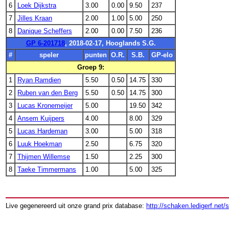
6
Loek Dijkstra
3.00
0.00
9.50
237
7
Jilles Kraan
2.00
1.00
5.00
250
8
Danique Scheffers
2.00
0.00
7.50
236
GP 6-201718
, 2018-02-17, Hooglands S.G.
#
speler
punten
O.R.
S.B.
GP-elo
Groep 9:
1
Ryan Ramdien
5.50
0.50
14.75
330
2
Ruben van den Berg
5.50
0.50
14.75
300
3
Lucas Kronemeijer
5.00
19.50
342
4
Ansem Kuijpers
4.00
8.00
329
5
Lucas Hardeman
3.00
5.00
318
6
Luuk Hoekman
2.50
6.75
320
7
Thijmen Willemse
1.50
2.25
300
8
Taeke Timmermans
1.00
5.00
325
Live gegenereerd uit onze grand prix database:
http://schaken.ledigerf.net/