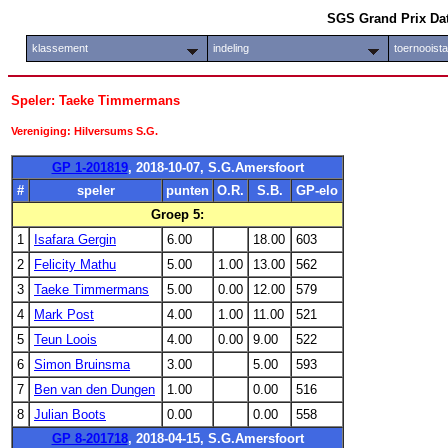
SGS Grand Prix Da
klassement
indeling
toernooist
Speler: Taeke Timmermans
Vereniging: Hilversums S.G.
GP 1-201819
, 2018-10-07, S.G.Amersfoort
#
speler
punten
O.R.
S.B.
GP-elo
Groep 5:
1
Isafara Gergin
6.00
18.00
603
2
Felicity Mathu
5.00
1.00
13.00
562
3
Taeke Timmermans
5.00
0.00
12.00
579
4
Mark Post
4.00
1.00
11.00
521
5
Teun Loois
4.00
0.00
9.00
522
6
Simon Bruinsma
3.00
5.00
593
7
Ben van den Dungen
1.00
0.00
516
8
Julian Boots
0.00
0.00
558
GP 8-201718
, 2018-04-15, S.G.Amersfoort