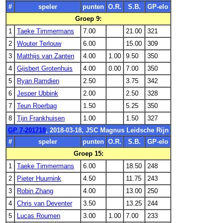
#
speler
punten
O.R.
S.B.
GP-elo
Groep 9:
1
Taeke Timmermans
7.00
21.00
321
2
Wouter Terlouw
6.00
15.00
309
3
Matthijs van Zanten
4.00
1.00
9.50
350
4
Gijsbert Grotenhuis
4.00
0.00
7.00
350
5
Ryan Ramdien
2.50
3.75
342
6
Jesper Ubbink
2.00
2.50
328
7
Teun Roerbag
1.50
5.25
350
8
Tijn Frankhuisen
1.00
1.50
327
GP 7-201718
, 2018-03-18, JSC Magnus Leidsche Rijn
#
speler
punten
O.R.
S.B.
GP-elo
Groep 15:
1
Taeke Timmermans
6.00
18.50
248
2
Pieter Huurnink
4.50
11.75
243
3
Robin Zhang
4.00
13.00
250
4
Chris van Deventer
3.50
13.25
244
5
Lucas Roumen
3.00
1.00
7.00
233